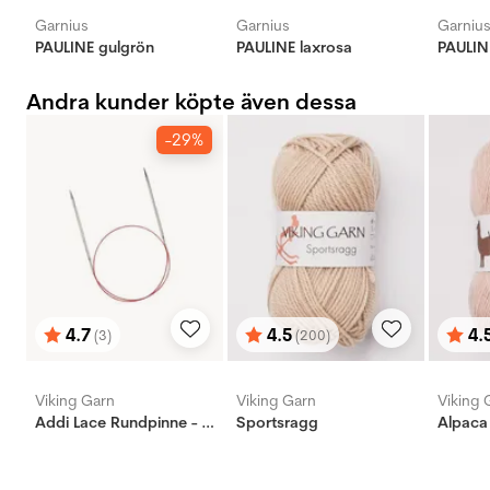
Garnius
Garnius
Garniu
PAULINE gulgrön
PAULINE laxrosa
PAULIN
Andra kunder köpte även dessa
-29%
4.7
4.5
4.
(3)
(200)
Betyg:
utav 5 stjärnor
Betyg:
utav 5 stjärnor
Bety
utav 
Viking Garn
Viking Garn
Viking 
Addi Lace Rundpinne - Messing
Sportsragg
Alpaca