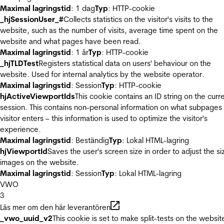
Maximal lagringstid
: 1 dag
Typ
: HTTP-cookie
_hjSessionUser_#
Collects statistics on the visitor's visits to the
website, such as the number of visits, average time spent on the
website and what pages have been read.
Maximal lagringstid
: 1 år
Typ
: HTTP-cookie
_hjTLDTest
Registers statistical data on users' behaviour on the
website. Used for internal analytics by the website operator.
Maximal lagringstid
: Session
Typ
: HTTP-cookie
hjActiveViewportIds
This cookie contains an ID string on the curr
session. This contains non-personal information on what subpages
visitor enters – this information is used to optimize the visitor's
experience.
Maximal lagringstid
: Beständig
Typ
: Lokal HTML-lagring
hjViewportId
Saves the user's screen size in order to adjust the si
images on the website.
Maximal lagringstid
: Session
Typ
: Lokal HTML-lagring
VWO
3
Läs mer om den här leverantören
_vwo_uuid_v2
This cookie is set to make split-tests on the websit