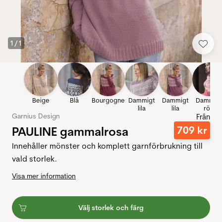
1
/
1
Beige
Blå
Bourgogne
Dammigt
Dammigt
Dammig
lila
lila
rött
Garnius Design
Från
PAULINE gammalrosa
709
kr
Innehåller mönster och komplett garnförbrukning till
vald storlek.
Visa mer information
Välj storlek och färg