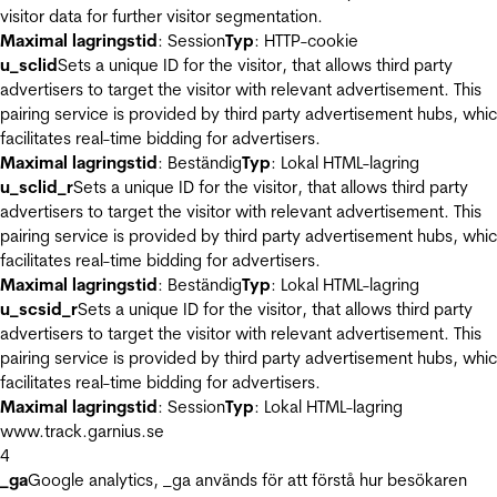
visitor data for further visitor segmentation.
Maximal lagringstid
: Session
Typ
: HTTP-cookie
u_sclid
Sets a unique ID for the visitor, that allows third party
advertisers to target the visitor with relevant advertisement. This
pairing service is provided by third party advertisement hubs, whi
facilitates real-time bidding for advertisers.
Maximal lagringstid
: Beständig
Typ
: Lokal HTML-lagring
u_sclid_r
Sets a unique ID for the visitor, that allows third party
advertisers to target the visitor with relevant advertisement. This
pairing service is provided by third party advertisement hubs, whi
facilitates real-time bidding for advertisers.
Maximal lagringstid
: Beständig
Typ
: Lokal HTML-lagring
u_scsid_r
Sets a unique ID for the visitor, that allows third party
advertisers to target the visitor with relevant advertisement. This
pairing service is provided by third party advertisement hubs, whi
facilitates real-time bidding for advertisers.
Maximal lagringstid
: Session
Typ
: Lokal HTML-lagring
www.track.garnius.se
4
_ga
Google analytics, _ga används för att förstå hur besökaren