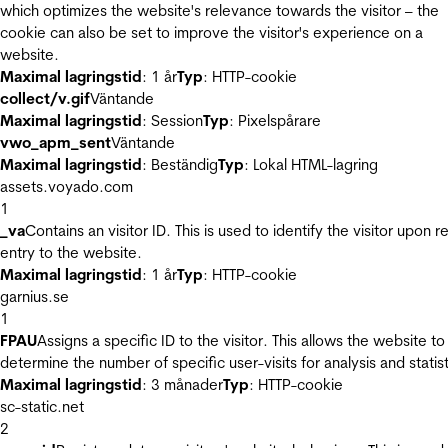
which optimizes the website's relevance towards the visitor – the
cookie can also be set to improve the visitor's experience on a
website.
Maximal lagringstid
: 1 år
Typ
: HTTP-cookie
collect/v.gif
Väntande
Maximal lagringstid
: Session
Typ
: Pixelspårare
vwo_apm_sent
Väntande
Maximal lagringstid
: Beständig
Typ
: Lokal HTML-lagring
assets.voyado.com
1
_va
Contains an visitor ID. This is used to identify the visitor upon r
entry to the website.
Maximal lagringstid
: 1 år
Typ
: HTTP-cookie
garnius.se
1
FPAU
Assigns a specific ID to the visitor. This allows the website to
determine the number of specific user-visits for analysis and statist
Maximal lagringstid
: 3 månader
Typ
: HTTP-cookie
sc-static.net
2