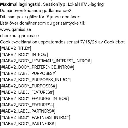
Maximal lagringstid
: Session
Typ
: Lokal HTML-lagring
Domänöverskridande godkännande
2
Ditt samtycke gäller för följande domäner:
Lista över domäner som du ger samtycke till:
www.garnius.se
checkout.garnius.se
Cookie-deklaration uppdaterades senast 7/15/26 av
Cookiebot
[#IABV2_TITLE#]
[#IABV2_BODY_INTRO#]
[#IABV2_BODY_LEGITIMATE_INTEREST_INTRO#]
[#IABV2_BODY_PREFERENCE_INTRO#]
[#IABV2_LABEL_PURPOSES#]
[#IABV2_BODY_PURPOSES_INTRO#]
[#IABV2_BODY_PURPOSES#]
[#IABV2_LABEL_FEATURES#]
[#IABV2_BODY_FEATURES_INTRO#]
[#IABV2_BODY_FEATURES#]
[#IABV2_LABEL_PARTNERS#]
[#IABV2_BODY_PARTNERS_INTRO#]
[#IABV2_BODY_PARTNERS#]