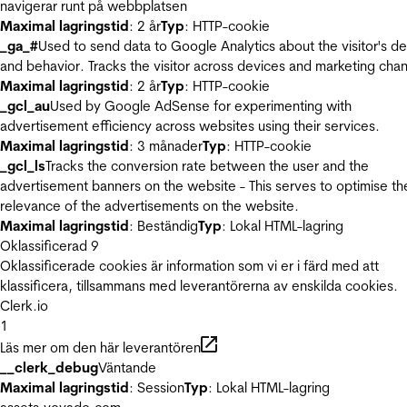
navigerar runt på webbplatsen
Maximal lagringstid
: 2 år
Typ
: HTTP-cookie
_ga_#
Used to send data to Google Analytics about the visitor's d
and behavior. Tracks the visitor across devices and marketing chan
Maximal lagringstid
: 2 år
Typ
: HTTP-cookie
_gcl_au
Used by Google AdSense for experimenting with
advertisement efficiency across websites using their services.
Maximal lagringstid
: 3 månader
Typ
: HTTP-cookie
_gcl_ls
Tracks the conversion rate between the user and the
advertisement banners on the website - This serves to optimise th
relevance of the advertisements on the website.
Maximal lagringstid
: Beständig
Typ
: Lokal HTML-lagring
Oklassificerad
9
Oklassificerade cookies är information som vi er i färd med att
klassificera, tillsammans med leverantörerna av enskilda cookies.
Clerk.io
1
Läs mer om den här leverantören
__clerk_debug
Väntande
Maximal lagringstid
: Session
Typ
: Lokal HTML-lagring