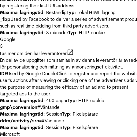
by registering their last URL-address.
Maximal lagringstid
: Beständig
Typ
: Lokal HTML-lagring
_fbp
Used by Facebook to deliver a series of advertisement produ
such as real time bidding from third party advertisers.
Maximal lagringstid
: 3 månader
Typ
: HTTP-cookie
Google
3
Läs mer om den här leverantören
En del av de uppgifter som samlas in av denna leverantör är avse
för personalisering och mätning av annonseringseffektivitet.
IDE
Used by Google DoubleClick to register and report the websit
user's actions after viewing or clicking one of the advertiser's ads 
the purpose of measuring the efficacy of an ad and to present
targeted ads to the user.
Maximal lagringstid
: 400 dagar
Typ
: HTTP-cookie
gmp\conversion#
Väntande
Maximal lagringstid
: Session
Typ
: Pixelspårare
ddm/activity/src=#
Väntande
Maximal lagringstid
: Session
Typ
: Pixelspårare
Microsoft