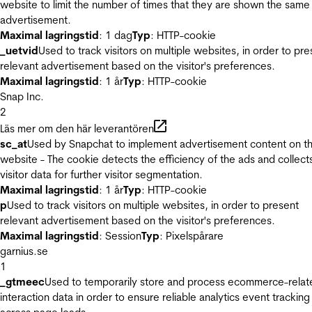
website to limit the number of times that they are shown the same
advertisement.
Maximal lagringstid
: 1 dag
Typ
: HTTP-cookie
_uetvid
Used to track visitors on multiple websites, in order to pre
relevant advertisement based on the visitor's preferences.
Maximal lagringstid
: 1 år
Typ
: HTTP-cookie
Snap Inc.
2
Läs mer om den här leverantören
sc_at
Used by Snapchat to implement advertisement content on t
website - The cookie detects the efficiency of the ads and collect
visitor data for further visitor segmentation.
Maximal lagringstid
: 1 år
Typ
: HTTP-cookie
p
Used to track visitors on multiple websites, in order to present
relevant advertisement based on the visitor's preferences.
Maximal lagringstid
: Session
Typ
: Pixelspårare
garnius.se
1
_gtmeec
Used to temporarily store and process ecommerce-relat
interaction data in order to ensure reliable analytics event tracking