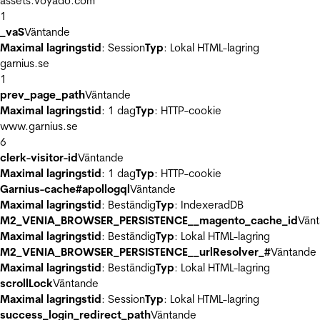
assets.voyado.com
1
_vaS
Väntande
Maximal lagringstid
: Session
Typ
: Lokal HTML-lagring
garnius.se
1
prev_page_path
Väntande
Maximal lagringstid
: 1 dag
Typ
: HTTP-cookie
www.garnius.se
6
clerk-visitor-id
Väntande
Maximal lagringstid
: 1 dag
Typ
: HTTP-cookie
Garnius-cache#apollogql
Väntande
Maximal lagringstid
: Beständig
Typ
: IndexeradDB
M2_VENIA_BROWSER_PERSISTENCE__magento_cache_id
Vän
Maximal lagringstid
: Beständig
Typ
: Lokal HTML-lagring
M2_VENIA_BROWSER_PERSISTENCE__urlResolver_#
Väntande
Maximal lagringstid
: Beständig
Typ
: Lokal HTML-lagring
scrollLock
Väntande
Maximal lagringstid
: Session
Typ
: Lokal HTML-lagring
success_login_redirect_path
Väntande