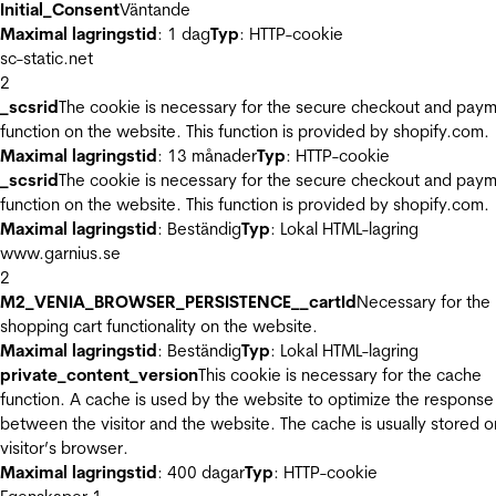
Initial_Consent
Väntande
Maximal lagringstid
: 1 dag
Typ
: HTTP-cookie
sc-static.net
2
_scsrid
The cookie is necessary for the secure checkout and pay
function on the website. This function is provided by shopify.com.
Maximal lagringstid
: 13 månader
Typ
: HTTP-cookie
_scsrid
The cookie is necessary for the secure checkout and pay
function on the website. This function is provided by shopify.com.
Maximal lagringstid
: Beständig
Typ
: Lokal HTML-lagring
www.garnius.se
2
M2_VENIA_BROWSER_PERSISTENCE__cartId
Necessary for the
shopping cart functionality on the website.
Maximal lagringstid
: Beständig
Typ
: Lokal HTML-lagring
private_content_version
This cookie is necessary for the cache
function. A cache is used by the website to optimize the response
between the visitor and the website. The cache is usually stored o
visitor’s browser.
Maximal lagringstid
: 400 dagar
Typ
: HTTP-cookie