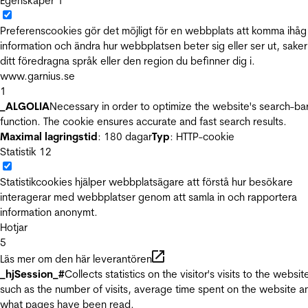
Egenskaper
1
Preferenscookies gör det möjligt för en webbplats att komma ihåg
information och ändra hur webbplatsen beter sig eller ser ut, sake
ditt föredragna språk eller den region du befinner dig i.
www.garnius.se
1
_ALGOLIA
Necessary in order to optimize the website's search-ba
function. The cookie ensures accurate and fast search results.
Maximal lagringstid
: 180 dagar
Typ
: HTTP-cookie
Statistik
12
Statistikcookies hjälper webbplatsägare att förstå hur besökare
interagerar med webbplatser genom att samla in och rapportera
information anonymt.
Hotjar
5
Läs mer om den här leverantören
_hjSession_#
Collects statistics on the visitor's visits to the websit
such as the number of visits, average time spent on the website a
what pages have been read.