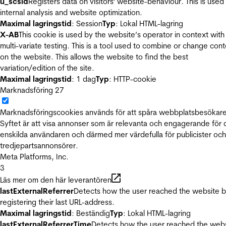
u_scsid
Registers data on visitors' website-behaviour. This is used 
internal analysis and website optimization.
Maximal lagringstid
: Session
Typ
: Lokal HTML-lagring
X-AB
This cookie is used by the website’s operator in context with
multi-variate testing. This is a tool used to combine or change con
on the website. This allows the website to find the best
variation/edition of the site.
Maximal lagringstid
: 1 dag
Typ
: HTTP-cookie
Marknadsföring
27
Marknadsföringscookies används för att spåra webbplatsbesökare
Syftet är att visa annonser som är relevanta och engagerande för
enskilda användaren och därmed mer värdefulla för publicister och
tredjepartsannonsörer.
Meta Platforms, Inc.
3
Läs mer om den här leverantören
lastExternalReferrer
Detects how the user reached the website 
registering their last URL-address.
Maximal lagringstid
: Beständig
Typ
: Lokal HTML-lagring
lastExternalReferrerTime
Detects how the user reached the web