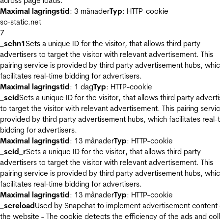
across page loads.
Maximal lagringstid
: 3 månader
Typ
: HTTP-cookie
sc-static.net
7
_schn1
Sets a unique ID for the visitor, that allows third party
advertisers to target the visitor with relevant advertisement. This
pairing service is provided by third party advertisement hubs, whi
facilitates real-time bidding for advertisers.
Maximal lagringstid
: 1 dag
Typ
: HTTP-cookie
_scid
Sets a unique ID for the visitor, that allows third party advert
to target the visitor with relevant advertisement. This pairing servic
provided by third party advertisement hubs, which facilitates real-
bidding for advertisers.
Maximal lagringstid
: 13 månader
Typ
: HTTP-cookie
_scid_r
Sets a unique ID for the visitor, that allows third party
advertisers to target the visitor with relevant advertisement. This
pairing service is provided by third party advertisement hubs, whi
facilitates real-time bidding for advertisers.
Maximal lagringstid
: 13 månader
Typ
: HTTP-cookie
_screload
Used by Snapchat to implement advertisement content
the website - The cookie detects the efficiency of the ads and col