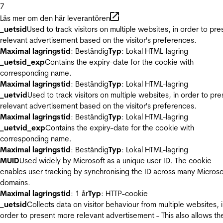
7
Läs mer om den här leverantören
_uetsid
Used to track visitors on multiple websites, in order to pre
relevant advertisement based on the visitor's preferences.
Maximal lagringstid
: Beständig
Typ
: Lokal HTML-lagring
_uetsid_exp
Contains the expiry-date for the cookie with
corresponding name.
Maximal lagringstid
: Beständig
Typ
: Lokal HTML-lagring
_uetvid
Used to track visitors on multiple websites, in order to pre
relevant advertisement based on the visitor's preferences.
Maximal lagringstid
: Beständig
Typ
: Lokal HTML-lagring
_uetvid_exp
Contains the expiry-date for the cookie with
corresponding name.
Maximal lagringstid
: Beständig
Typ
: Lokal HTML-lagring
MUID
Used widely by Microsoft as a unique user ID. The cookie
enables user tracking by synchronising the ID across many Microso
domains.
Maximal lagringstid
: 1 år
Typ
: HTTP-cookie
_uetsid
Collects data on visitor behaviour from multiple websites, 
order to present more relevant advertisement - This also allows th