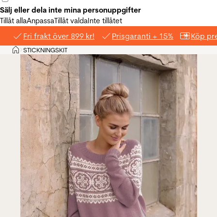
Sälj eller dela inte mina personuppgifter
Tillåt alla
Anpassa
Tillåt valda
Inte tillåtet
Fri frakt över 899 kr!
Prisgaranti + 15%
Köp pre
Hem
STICKNINGSKIT
>