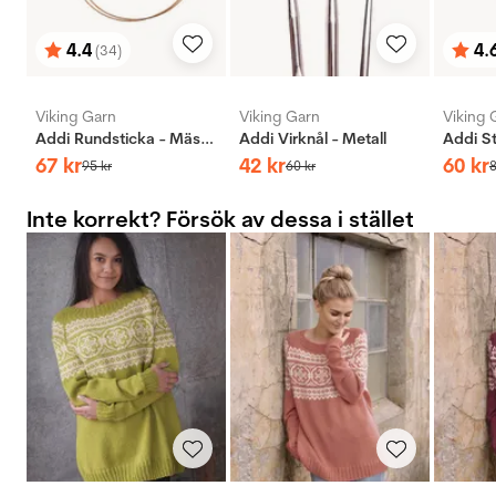
4.4
4.
(34)
Betyg:
utav 5 stjärnor
Bety
utav 
Viking Garn
Viking Garn
Viking 
Addi Rundsticka - Mässing
Addi Virknål - Metall
67
kr
42
kr
60
kr
95
kr
60
kr
Inte korrekt? Försök av dessa i stället