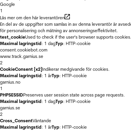
Google
1
Läs mer om den här leverantören
En del av de uppgifter som samlas in av denna leverantör är avse
för personalisering och mätning av annonseringseffektivitet.
test_cookie
Used to check if the user's browser supports cookies
Maximal lagringstid
: 1 dag
Typ
: HTTP-cookie
consent.cookiebot.com
www.track.garnius.se
2
CookieConsent [x2]
Indikerar medgivande för cookies.
Maximal lagringstid
: 1 år
Typ
: HTTP-cookie
garnius.no
1
PHPSESSID
Preserves user session state across page requests.
Maximal lagringstid
: 1 dag
Typ
: HTTP-cookie
garnius.se
2
Cross_Consent
Väntande
Maximal lagringstid
: 1 år
Typ
: HTTP-cookie