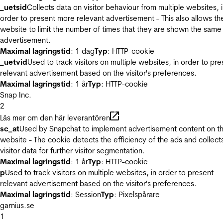
_uetsid
Collects data on visitor behaviour from multiple websites, 
order to present more relevant advertisement - This also allows th
website to limit the number of times that they are shown the same
advertisement.
Maximal lagringstid
: 1 dag
Typ
: HTTP-cookie
_uetvid
Used to track visitors on multiple websites, in order to pre
relevant advertisement based on the visitor's preferences.
Maximal lagringstid
: 1 år
Typ
: HTTP-cookie
Snap Inc.
2
Läs mer om den här leverantören
sc_at
Used by Snapchat to implement advertisement content on t
website - The cookie detects the efficiency of the ads and collect
visitor data for further visitor segmentation.
Maximal lagringstid
: 1 år
Typ
: HTTP-cookie
p
Used to track visitors on multiple websites, in order to present
relevant advertisement based on the visitor's preferences.
Maximal lagringstid
: Session
Typ
: Pixelspårare
garnius.se
1