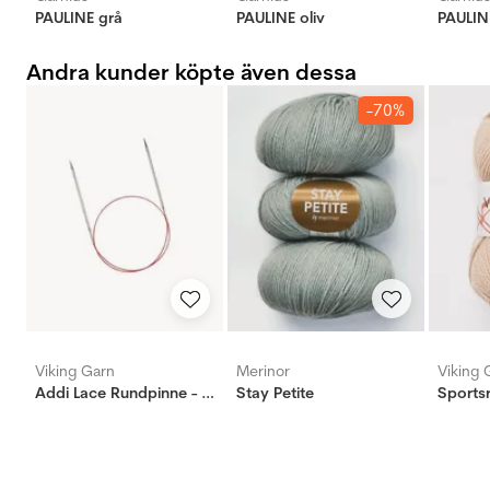
PAULINE grå
PAULINE oliv
PAULIN
Andra kunder köpte även dessa
-70%
Viking Garn
Merinor
Viking 
Addi Lace Rundpinne - Messing
Stay Petite
Sports