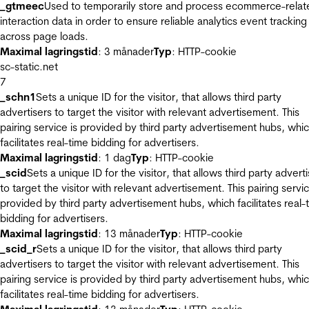
_gtmeec
Used to temporarily store and process ecommerce-relat
interaction data in order to ensure reliable analytics event tracking
across page loads.
Maximal lagringstid
: 3 månader
Typ
: HTTP-cookie
sc-static.net
7
_schn1
Sets a unique ID for the visitor, that allows third party
advertisers to target the visitor with relevant advertisement. This
pairing service is provided by third party advertisement hubs, whi
facilitates real-time bidding for advertisers.
Maximal lagringstid
: 1 dag
Typ
: HTTP-cookie
_scid
Sets a unique ID for the visitor, that allows third party advert
to target the visitor with relevant advertisement. This pairing servic
provided by third party advertisement hubs, which facilitates real-
bidding for advertisers.
Maximal lagringstid
: 13 månader
Typ
: HTTP-cookie
_scid_r
Sets a unique ID for the visitor, that allows third party
advertisers to target the visitor with relevant advertisement. This
pairing service is provided by third party advertisement hubs, whi
facilitates real-time bidding for advertisers.