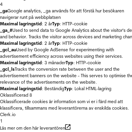
4
_ga
Google analytics, _ga används för att förstå hur besökaren
navigerar runt på webbplatsen
Maximal lagringstid
: 2 år
Typ
: HTTP-cookie
_ga_#
Used to send data to Google Analytics about the visitor's d
and behavior. Tracks the visitor across devices and marketing chan
Maximal lagringstid
: 2 år
Typ
: HTTP-cookie
_gcl_au
Used by Google AdSense for experimenting with
advertisement efficiency across websites using their services.
Maximal lagringstid
: 3 månader
Typ
: HTTP-cookie
_gcl_ls
Tracks the conversion rate between the user and the
advertisement banners on the website - This serves to optimise th
relevance of the advertisements on the website.
Maximal lagringstid
: Beständig
Typ
: Lokal HTML-lagring
Oklassificerad
8
Oklassificerade cookies är information som vi er i färd med att
klassificera, tillsammans med leverantörerna av enskilda cookies.
Clerk.io
1
Läs mer om den här leverantören