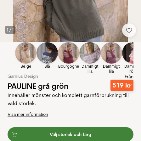
1
/
1
Beige
Blå
Bourgogne
Dammigt
Dammigt
Dammig
lila
lila
rött
Garnius Design
Från
PAULINE grå grön
519
kr
Innehåller mönster och komplett garnförbrukning till
vald storlek.
Visa mer information
Välj storlek och färg