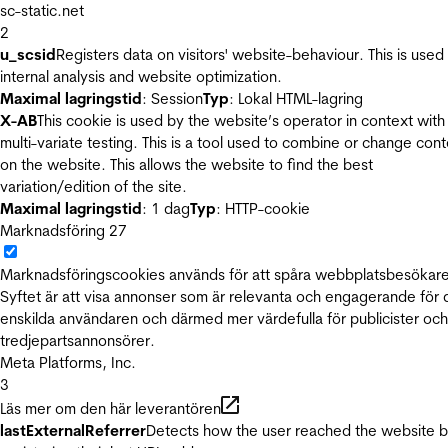
sc-static.net
2
u_scsid
Registers data on visitors' website-behaviour. This is used 
internal analysis and website optimization.
Maximal lagringstid
: Session
Typ
: Lokal HTML-lagring
X-AB
This cookie is used by the website’s operator in context with
multi-variate testing. This is a tool used to combine or change con
on the website. This allows the website to find the best
variation/edition of the site.
Maximal lagringstid
: 1 dag
Typ
: HTTP-cookie
Marknadsföring
27
Marknadsföringscookies används för att spåra webbplatsbesökare
Syftet är att visa annonser som är relevanta och engagerande för
enskilda användaren och därmed mer värdefulla för publicister och
tredjepartsannonsörer.
Meta Platforms, Inc.
3
Läs mer om den här leverantören
lastExternalReferrer
Detects how the user reached the website 