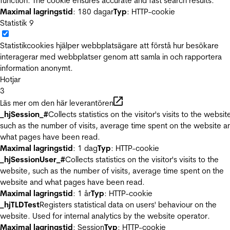
function. The cookie ensures accurate and fast search results.
Maximal lagringstid
: 180 dagar
Typ
: HTTP-cookie
Statistik
9
Statistikcookies hjälper webbplatsägare att förstå hur besökare
interagerar med webbplatser genom att samla in och rapportera
information anonymt.
Hotjar
3
Läs mer om den här leverantören
_hjSession_#
Collects statistics on the visitor's visits to the websit
such as the number of visits, average time spent on the website a
what pages have been read.
Maximal lagringstid
: 1 dag
Typ
: HTTP-cookie
_hjSessionUser_#
Collects statistics on the visitor's visits to the
website, such as the number of visits, average time spent on the
website and what pages have been read.
Maximal lagringstid
: 1 år
Typ
: HTTP-cookie
_hjTLDTest
Registers statistical data on users' behaviour on the
website. Used for internal analytics by the website operator.
Maximal lagringstid
: Session
Typ
: HTTP-cookie