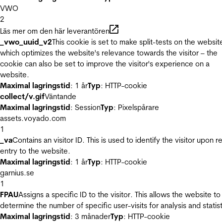
VWO
2
Läs mer om den här leverantören
_vwo_uuid_v2
This cookie is set to make split-tests on the websit
which optimizes the website's relevance towards the visitor – the
cookie can also be set to improve the visitor's experience on a
website.
Maximal lagringstid
: 1 år
Typ
: HTTP-cookie
collect/v.gif
Väntande
Maximal lagringstid
: Session
Typ
: Pixelspårare
assets.voyado.com
1
_va
Contains an visitor ID. This is used to identify the visitor upon r
entry to the website.
Maximal lagringstid
: 1 år
Typ
: HTTP-cookie
garnius.se
1
FPAU
Assigns a specific ID to the visitor. This allows the website to
determine the number of specific user-visits for analysis and statist
Maximal lagringstid
: 3 månader
Typ
: HTTP-cookie