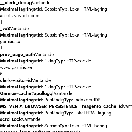
__clerk_debug
Väntande
Maximal lagringstid
: Session
Typ
: Lokal HTML-lagring
assets.voyado.com
1
_vaS
Väntande
Maximal lagringstid
: Session
Typ
: Lokal HTML-lagring
garnius.se
1
prev_page_path
Väntande
Maximal lagringstid
: 1 dag
Typ
: HTTP-cookie
www.garnius.se
5
clerk-visitor-id
Väntande
Maximal lagringstid
: 1 dag
Typ
: HTTP-cookie
Garnius-cache#apollogql
Väntande
Maximal lagringstid
: Beständig
Typ
: IndexeradDB
M2_VENIA_BROWSER_PERSISTENCE__magento_cache_id
Vän
Maximal lagringstid
: Beständig
Typ
: Lokal HTML-lagring
scrollLock
Väntande
Maximal lagringstid
: Session
Typ
: Lokal HTML-lagring