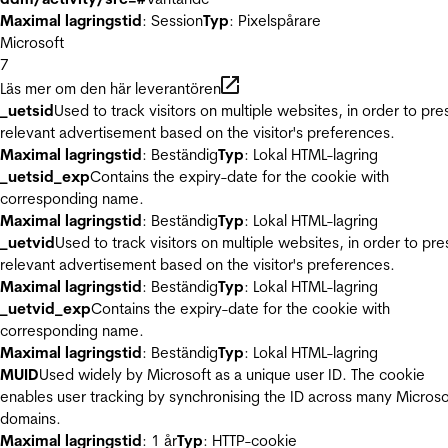
Maximal lagringstid
: Session
Typ
: Pixelspårare
Microsoft
7
Läs mer om den här leverantören
_uetsid
Used to track visitors on multiple websites, in order to pre
relevant advertisement based on the visitor's preferences.
Maximal lagringstid
: Beständig
Typ
: Lokal HTML-lagring
_uetsid_exp
Contains the expiry-date for the cookie with
corresponding name.
Maximal lagringstid
: Beständig
Typ
: Lokal HTML-lagring
_uetvid
Used to track visitors on multiple websites, in order to pre
relevant advertisement based on the visitor's preferences.
Maximal lagringstid
: Beständig
Typ
: Lokal HTML-lagring
_uetvid_exp
Contains the expiry-date for the cookie with
corresponding name.
Maximal lagringstid
: Beständig
Typ
: Lokal HTML-lagring
MUID
Used widely by Microsoft as a unique user ID. The cookie
enables user tracking by synchronising the ID across many Microso
domains.
Maximal lagringstid
: 1 år
Typ
: HTTP-cookie