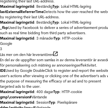
registering their last URL-address.
Maximal lagringstid
: Beständig
Typ
: Lokal HTML-lagring
lastExternalReferrerTime
Detects how the user reached the web
by registering their last URL-address.
Maximal lagringstid
: Beständig
Typ
: Lokal HTML-lagring
_fbp
Used by Facebook to deliver a series of advertisement produ
such as real time bidding from third party advertisers.
Maximal lagringstid
: 3 månader
Typ
: HTTP-cookie
Google
3
Läs mer om den här leverantören
En del av de uppgifter som samlas in av denna leverantör är avse
för personalisering och mätning av annonseringseffektivitet.
IDE
Used by Google DoubleClick to register and report the websit
user's actions after viewing or clicking one of the advertiser's ads 
the purpose of measuring the efficacy of an ad and to present
targeted ads to the user.
Maximal lagringstid
: 400 dagar
Typ
: HTTP-cookie
gmp\conversion#
Väntande
Maximal lagringstid
: Session
Typ
: Pixelspårare
ddm/activity/src=#
Väntande