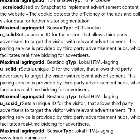
Maximal lagringstid
: 13 månader
Typ
: HTTP-cookie
_screload
Used by Snapchat to implement advertisement content
the website - The cookie detects the efficiency of the ads and col
visitor data for further visitor segmentation.
Maximal lagringstid
: Session
Typ
: HTTP-cookie
u_sclid
Sets a unique ID for the visitor, that allows third party
advertisers to target the visitor with relevant advertisement. This
pairing service is provided by third party advertisement hubs, whi
facilitates real-time bidding for advertisers.
Maximal lagringstid
: Beständig
Typ
: Lokal HTML-lagring
u_sclid_r
Sets a unique ID for the visitor, that allows third party
advertisers to target the visitor with relevant advertisement. This
pairing service is provided by third party advertisement hubs, whi
facilitates real-time bidding for advertisers.
Maximal lagringstid
: Beständig
Typ
: Lokal HTML-lagring
u_scsid_r
Sets a unique ID for the visitor, that allows third party
advertisers to target the visitor with relevant advertisement. This
pairing service is provided by third party advertisement hubs, whi
facilitates real-time bidding for advertisers.
Maximal lagringstid
: Session
Typ
: Lokal HTML-lagring
www.track.garnius.se