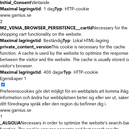
Initial_Consent
Väntande
Maximal lagringstid
: 1 dag
Typ
: HTTP-cookie
www.garnius.se
2
M2_VENIA_BROWSER_PERSISTENCE__cartId
Necessary for the
shopping cart functionality on the website.
Maximal lagringstid
: Beständig
Typ
: Lokal HTML-lagring
private_content_version
This cookie is necessary for the cache
function. A cache is used by the website to optimize the response
between the visitor and the website. The cache is usually stored o
visitor’s browser.
Maximal lagringstid
: 400 dagar
Typ
: HTTP-cookie
Egenskaper
1
Preferenscookies gör det möjligt för en webbplats att komma ihåg
information och ändra hur webbplatsen beter sig eller ser ut, sake
ditt föredragna språk eller den region du befinner dig i.
www.garnius.se
1
_ALGOLIA
Necessary in order to optimize the website's search-ba