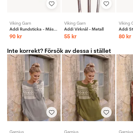
Viking Garn
Viking Garn
Viking 
Addi Rundsticka - Mässing
Addi Virknål - Metall
90
kr
55
kr
80
kr
Inte korrekt? Försök av dessa i stället
Garnius
Garnius
Garniu