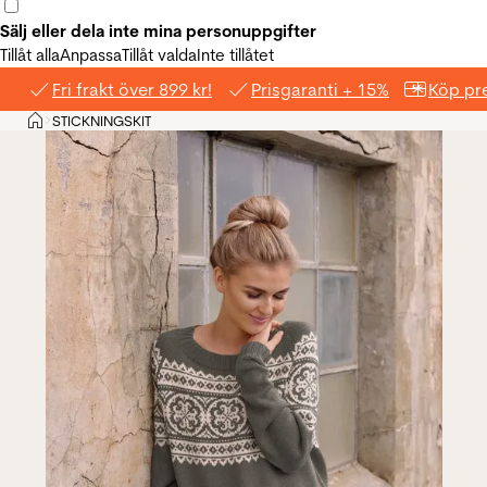
Sälj eller dela inte mina personuppgifter
Tillåt alla
Anpassa
Tillåt valda
Inte tillåtet
Fri frakt över 899 kr!
Prisgaranti + 15%
Köp pre
Hem
STICKNINGSKIT
>