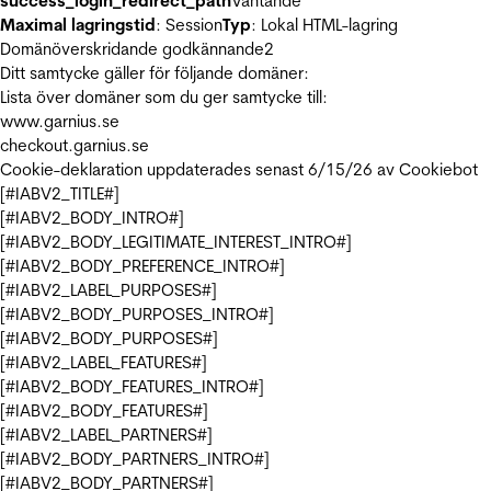
success_login_redirect_path
Väntande
Maximal lagringstid
: Session
Typ
: Lokal HTML-lagring
Domänöverskridande godkännande
2
Ditt samtycke gäller för följande domäner:
Lista över domäner som du ger samtycke till:
www.garnius.se
checkout.garnius.se
Cookie-deklaration uppdaterades senast 6/15/26 av
Cookiebot
[#IABV2_TITLE#]
[#IABV2_BODY_INTRO#]
[#IABV2_BODY_LEGITIMATE_INTEREST_INTRO#]
[#IABV2_BODY_PREFERENCE_INTRO#]
[#IABV2_LABEL_PURPOSES#]
[#IABV2_BODY_PURPOSES_INTRO#]
[#IABV2_BODY_PURPOSES#]
[#IABV2_LABEL_FEATURES#]
[#IABV2_BODY_FEATURES_INTRO#]
[#IABV2_BODY_FEATURES#]
[#IABV2_LABEL_PARTNERS#]
[#IABV2_BODY_PARTNERS_INTRO#]
[#IABV2_BODY_PARTNERS#]