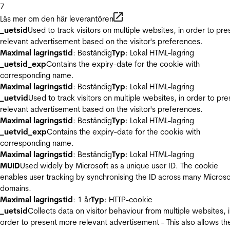
7
Läs mer om den här leverantören
_uetsid
Used to track visitors on multiple websites, in order to pre
relevant advertisement based on the visitor's preferences.
Maximal lagringstid
: Beständig
Typ
: Lokal HTML-lagring
_uetsid_exp
Contains the expiry-date for the cookie with
corresponding name.
Maximal lagringstid
: Beständig
Typ
: Lokal HTML-lagring
_uetvid
Used to track visitors on multiple websites, in order to pre
relevant advertisement based on the visitor's preferences.
Maximal lagringstid
: Beständig
Typ
: Lokal HTML-lagring
_uetvid_exp
Contains the expiry-date for the cookie with
corresponding name.
Maximal lagringstid
: Beständig
Typ
: Lokal HTML-lagring
MUID
Used widely by Microsoft as a unique user ID. The cookie
enables user tracking by synchronising the ID across many Microso
domains.
Maximal lagringstid
: 1 år
Typ
: HTTP-cookie
_uetsid
Collects data on visitor behaviour from multiple websites, 
order to present more relevant advertisement - This also allows th