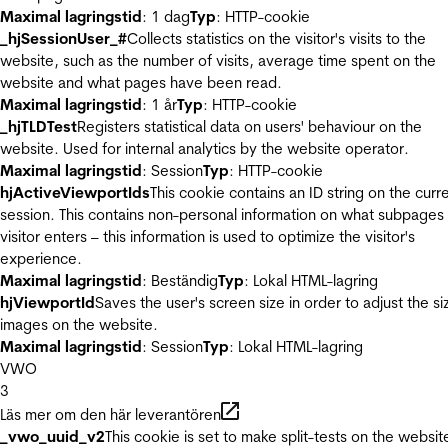
Maximal lagringstid
: 1 dag
Typ
: HTTP-cookie
_hjSessionUser_#
Collects statistics on the visitor's visits to the
website, such as the number of visits, average time spent on the
website and what pages have been read.
Maximal lagringstid
: 1 år
Typ
: HTTP-cookie
_hjTLDTest
Registers statistical data on users' behaviour on the
website. Used for internal analytics by the website operator.
Maximal lagringstid
: Session
Typ
: HTTP-cookie
hjActiveViewportIds
This cookie contains an ID string on the curr
session. This contains non-personal information on what subpages
visitor enters – this information is used to optimize the visitor's
experience.
Maximal lagringstid
: Beständig
Typ
: Lokal HTML-lagring
hjViewportId
Saves the user's screen size in order to adjust the si
images on the website.
Maximal lagringstid
: Session
Typ
: Lokal HTML-lagring
VWO
3
Läs mer om den här leverantören
_vwo_uuid_v2
This cookie is set to make split-tests on the websit