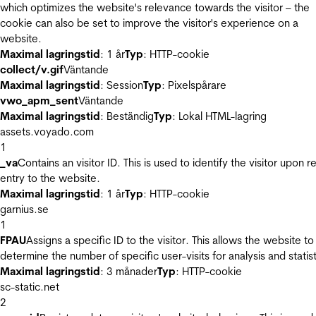
which optimizes the website's relevance towards the visitor – the
cookie can also be set to improve the visitor's experience on a
website.
Maximal lagringstid
: 1 år
Typ
: HTTP-cookie
collect/v.gif
Väntande
Maximal lagringstid
: Session
Typ
: Pixelspårare
vwo_apm_sent
Väntande
Maximal lagringstid
: Beständig
Typ
: Lokal HTML-lagring
assets.voyado.com
1
_va
Contains an visitor ID. This is used to identify the visitor upon r
entry to the website.
Maximal lagringstid
: 1 år
Typ
: HTTP-cookie
garnius.se
1
FPAU
Assigns a specific ID to the visitor. This allows the website to
determine the number of specific user-visits for analysis and statist
Maximal lagringstid
: 3 månader
Typ
: HTTP-cookie
sc-static.net
2