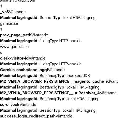
assets.voyado.com
1
_vaS
Väntande
Maximal lagringstid
: Session
Typ
: Lokal HTML-lagring
garnius.se
1
prev_page_path
Väntande
Maximal lagringstid
: 1 dag
Typ
: HTTP-cookie
www.garnius.se
6
clerk-visitor-id
Väntande
Maximal lagringstid
: 1 dag
Typ
: HTTP-cookie
Garnius-cache#apollogql
Väntande
Maximal lagringstid
: Beständig
Typ
: IndexeradDB
M2_VENIA_BROWSER_PERSISTENCE__magento_cache_id
Vän
Maximal lagringstid
: Beständig
Typ
: Lokal HTML-lagring
M2_VENIA_BROWSER_PERSISTENCE__urlResolver_#
Väntande
Maximal lagringstid
: Beständig
Typ
: Lokal HTML-lagring
scrollLock
Väntande
Maximal lagringstid
: Session
Typ
: Lokal HTML-lagring
success_login_redirect_path
Väntande