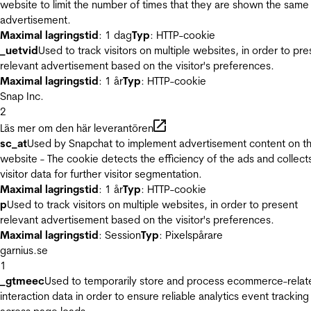
website to limit the number of times that they are shown the same
advertisement.
Maximal lagringstid
: 1 dag
Typ
: HTTP-cookie
_uetvid
Used to track visitors on multiple websites, in order to pre
relevant advertisement based on the visitor's preferences.
Maximal lagringstid
: 1 år
Typ
: HTTP-cookie
Snap Inc.
2
Läs mer om den här leverantören
sc_at
Used by Snapchat to implement advertisement content on t
website - The cookie detects the efficiency of the ads and collect
visitor data for further visitor segmentation.
Maximal lagringstid
: 1 år
Typ
: HTTP-cookie
p
Used to track visitors on multiple websites, in order to present
relevant advertisement based on the visitor's preferences.
Maximal lagringstid
: Session
Typ
: Pixelspårare
garnius.se
1
_gtmeec
Used to temporarily store and process ecommerce-relat
interaction data in order to ensure reliable analytics event tracking