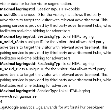
visitor data for further visitor segmentation.
Maximal lagringstid
: Session
Typ
: HTTP-cookie
u_sclid
Sets a unique ID for the visitor, that allows third party
advertisers to target the visitor with relevant advertisement. This
pairing service is provided by third party advertisement hubs, whi
facilitates real-time bidding for advertisers.
Maximal lagringstid
: Beständig
Typ
: Lokal HTML-lagring
u_sclid_r
Sets a unique ID for the visitor, that allows third party
advertisers to target the visitor with relevant advertisement. This
pairing service is provided by third party advertisement hubs, whi
facilitates real-time bidding for advertisers.
Maximal lagringstid
: Beständig
Typ
: Lokal HTML-lagring
u_scsid_r
Sets a unique ID for the visitor, that allows third party
advertisers to target the visitor with relevant advertisement. This
pairing service is provided by third party advertisement hubs, whi
facilitates real-time bidding for advertisers.
Maximal lagringstid
: Session
Typ
: Lokal HTML-lagring
www.track.garnius.se
4
_ga
Google analytics, _ga används för att förstå hur besökaren