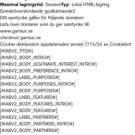
Maximal lagringstid
: Session
Typ
: Lokal HTML-lagring
Domänöverskridande godkännande
2
Ditt samtycke gäller för följande domäner:
Lista över domäner som du ger samtycke till:
www.garnius.se
checkout.garnius.se
Cookie-deklaration uppdaterades senast 7/15/26 av
Cookiebot
[#IABV2_TITLE#]
[#IABV2_BODY_INTRO#]
[#IABV2_BODY_LEGITIMATE_INTEREST_INTRO#]
[#IABV2_BODY_PREFERENCE_INTRO#]
[#IABV2_LABEL_PURPOSES#]
[#IABV2_BODY_PURPOSES_INTRO#]
[#IABV2_BODY_PURPOSES#]
[#IABV2_LABEL_FEATURES#]
[#IABV2_BODY_FEATURES_INTRO#]
[#IABV2_BODY_FEATURES#]
[#IABV2_LABEL_PARTNERS#]
[#IABV2_BODY_PARTNERS_INTRO#]
[#IABV2_BODY_PARTNERS#]