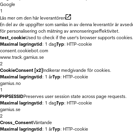
Google
1
Läs mer om den här leverantören
En del av de uppgifter som samlas in av denna leverantör är avse
för personalisering och mätning av annonseringseffektivitet.
test_cookie
Used to check if the user's browser supports cookies
Maximal lagringstid
: 1 dag
Typ
: HTTP-cookie
consent.cookiebot.com
www.track.garnius.se
2
CookieConsent [x2]
Indikerar medgivande för cookies.
Maximal lagringstid
: 1 år
Typ
: HTTP-cookie
garnius.no
1
PHPSESSID
Preserves user session state across page requests.
Maximal lagringstid
: 1 dag
Typ
: HTTP-cookie
garnius.se
2
Cross_Consent
Väntande
Maximal lagringstid
: 1 år
Typ
: HTTP-cookie