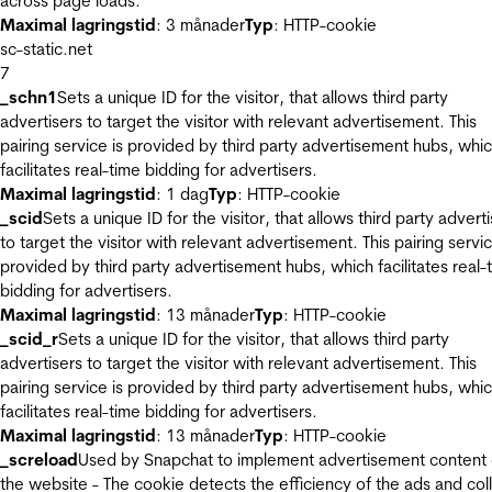
across page loads.
Maximal lagringstid
: 3 månader
Typ
: HTTP-cookie
sc-static.net
7
_schn1
Sets a unique ID for the visitor, that allows third party
advertisers to target the visitor with relevant advertisement. This
pairing service is provided by third party advertisement hubs, whi
facilitates real-time bidding for advertisers.
Maximal lagringstid
: 1 dag
Typ
: HTTP-cookie
_scid
Sets a unique ID for the visitor, that allows third party advert
to target the visitor with relevant advertisement. This pairing servic
provided by third party advertisement hubs, which facilitates real-
bidding for advertisers.
Maximal lagringstid
: 13 månader
Typ
: HTTP-cookie
_scid_r
Sets a unique ID for the visitor, that allows third party
advertisers to target the visitor with relevant advertisement. This
pairing service is provided by third party advertisement hubs, whi
facilitates real-time bidding for advertisers.
Maximal lagringstid
: 13 månader
Typ
: HTTP-cookie
_screload
Used by Snapchat to implement advertisement content
the website - The cookie detects the efficiency of the ads and col