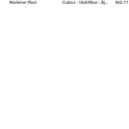
Markörer Plast
Cubics - Utskiftbar - Bjørk - 5mm
462-11 