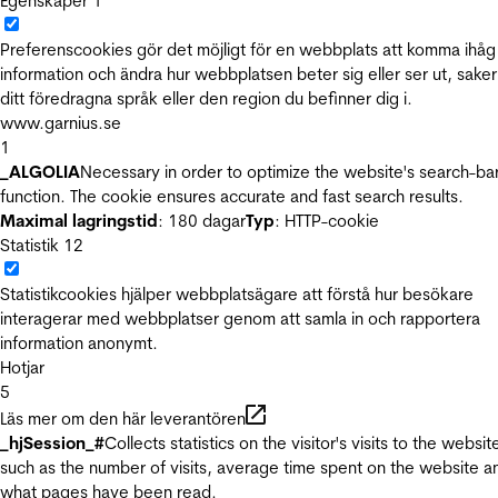
Egenskaper
1
Preferenscookies gör det möjligt för en webbplats att komma ihåg
information och ändra hur webbplatsen beter sig eller ser ut, sake
ditt föredragna språk eller den region du befinner dig i.
www.garnius.se
1
_ALGOLIA
Necessary in order to optimize the website's search-ba
function. The cookie ensures accurate and fast search results.
Maximal lagringstid
: 180 dagar
Typ
: HTTP-cookie
Statistik
12
Statistikcookies hjälper webbplatsägare att förstå hur besökare
interagerar med webbplatser genom att samla in och rapportera
information anonymt.
Hotjar
5
Läs mer om den här leverantören
_hjSession_#
Collects statistics on the visitor's visits to the websit
such as the number of visits, average time spent on the website a
what pages have been read.