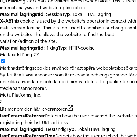
u_scsid
Registers data on visitors' website-behaviour. This is used 
internal analysis and website optimization.
Maximal lagringstid
: Session
Typ
: Lokal HTML-lagring
X-AB
This cookie is used by the website’s operator in context with
multi-variate testing. This is a tool used to combine or change con
on the website. This allows the website to find the best
variation/edition of the site.
Maximal lagringstid
: 1 dag
Typ
: HTTP-cookie
Marknadsföring
27
Marknadsföringscookies används för att spåra webbplatsbesökare
Syftet är att visa annonser som är relevanta och engagerande för
enskilda användaren och därmed mer värdefulla för publicister och
tredjepartsannonsörer.
Meta Platforms, Inc.
3
Läs mer om den här leverantören
lastExternalReferrer
Detects how the user reached the website 
registering their last URL-address.
Maximal lagringstid
: Beständig
Typ
: Lokal HTML-lagring
lastExternalReferrerTime
Detects how the user reached the web