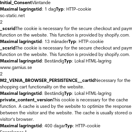
Initial_Consent
Väntande
Maximal lagringstid
: 1 dag
Typ
: HTTP-cookie
sc-static.net
2
_scsrid
The cookie is necessary for the secure checkout and pay
function on the website. This function is provided by shopify.com.
Maximal lagringstid
: 13 månader
Typ
: HTTP-cookie
_scsrid
The cookie is necessary for the secure checkout and pay
function on the website. This function is provided by shopify.com.
Maximal lagringstid
: Beständig
Typ
: Lokal HTML-lagring
www.garnius.se
2
M2_VENIA_BROWSER_PERSISTENCE__cartId
Necessary for the
shopping cart functionality on the website.
Maximal lagringstid
: Beständig
Typ
: Lokal HTML-lagring
private_content_version
This cookie is necessary for the cache
function. A cache is used by the website to optimize the response
between the visitor and the website. The cache is usually stored o
visitor’s browser.
Maximal lagringstid
: 400 dagar
Typ
: HTTP-cookie