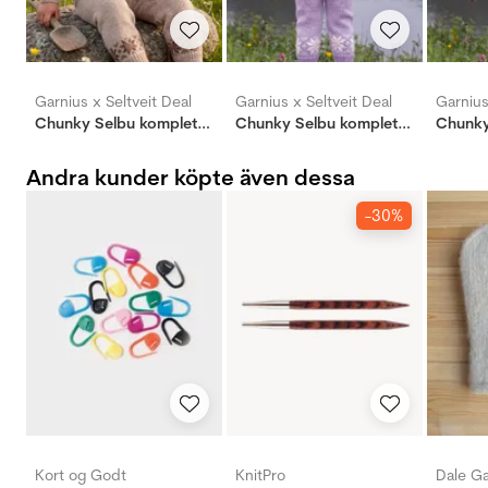
Garnius x Seltveit Deal
Garnius x Seltveit Deal
Garnius
Chunky Selbu komplett paketdeal
Chunky Selbu komplett paketdeal
Andra kunder köpte även dessa
-30%
Kort og Godt
KnitPro
Dale G