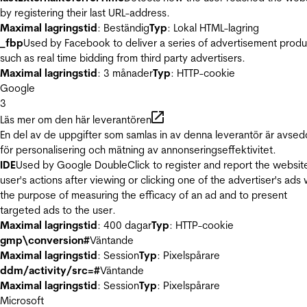
by registering their last URL-address.
Maximal lagringstid
: Beständig
Typ
: Lokal HTML-lagring
_fbp
Used by Facebook to deliver a series of advertisement produ
such as real time bidding from third party advertisers.
Maximal lagringstid
: 3 månader
Typ
: HTTP-cookie
Google
3
Läs mer om den här leverantören
En del av de uppgifter som samlas in av denna leverantör är avse
för personalisering och mätning av annonseringseffektivitet.
IDE
Used by Google DoubleClick to register and report the websit
user's actions after viewing or clicking one of the advertiser's ads 
the purpose of measuring the efficacy of an ad and to present
targeted ads to the user.
Maximal lagringstid
: 400 dagar
Typ
: HTTP-cookie
gmp\conversion#
Väntande
Maximal lagringstid
: Session
Typ
: Pixelspårare
ddm/activity/src=#
Väntande
Maximal lagringstid
: Session
Typ
: Pixelspårare
Microsoft