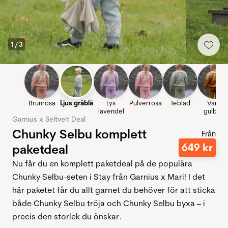
1
/
3
Brunrosa
Ljus gråblå
Lys
Pulverrosa
Teblad
Varm
lavendel
gulbrun
Garnius x Seltveit Deal
Chunky Selbu komplett
Från
649
kr
paketdeal
Nu får du en komplett paketdeal på de populära
Chunky Selbu-seten i Stay från Garnius x Mari! I det
här paketet får du allt garnet du behöver för att sticka
både Chunky Selbu tröja och Chunky Selbu byxa – i
precis den storlek du önskar.