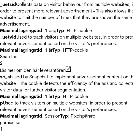
_uetsid
Collects data on visitor behaviour from multiple websites, 
order to present more relevant advertisement - This also allows th
website to limit the number of times that they are shown the same
advertisement.
Maximal lagringstid
: 1 dag
Typ
: HTTP-cookie
_uetvid
Used to track visitors on multiple websites, in order to pre
relevant advertisement based on the visitor's preferences.
Maximal lagringstid
: 1 år
Typ
: HTTP-cookie
Snap Inc.
2
Läs mer om den här leverantören
sc_at
Used by Snapchat to implement advertisement content on t
website - The cookie detects the efficiency of the ads and collect
visitor data for further visitor segmentation.
Maximal lagringstid
: 1 år
Typ
: HTTP-cookie
p
Used to track visitors on multiple websites, in order to present
relevant advertisement based on the visitor's preferences.
Maximal lagringstid
: Session
Typ
: Pixelspårare
garnius.se
1