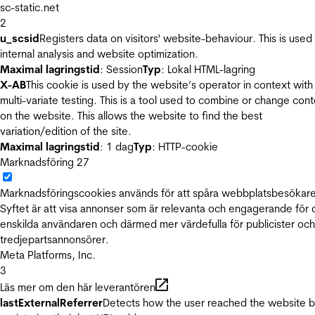
sc-static.net
2
u_scsid
Registers data on visitors' website-behaviour. This is used 
internal analysis and website optimization.
Maximal lagringstid
: Session
Typ
: Lokal HTML-lagring
X-AB
This cookie is used by the website’s operator in context with
multi-variate testing. This is a tool used to combine or change con
on the website. This allows the website to find the best
variation/edition of the site.
Maximal lagringstid
: 1 dag
Typ
: HTTP-cookie
Marknadsföring
27
Marknadsföringscookies används för att spåra webbplatsbesökare
Syftet är att visa annonser som är relevanta och engagerande för
enskilda användaren och därmed mer värdefulla för publicister och
tredjepartsannonsörer.
Meta Platforms, Inc.
3
Läs mer om den här leverantören
lastExternalReferrer
Detects how the user reached the website 