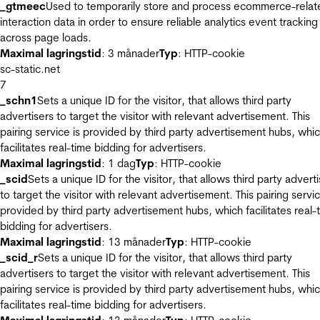
_gtmeec
Used to temporarily store and process ecommerce-relat
interaction data in order to ensure reliable analytics event tracking
across page loads.
Maximal lagringstid
: 3 månader
Typ
: HTTP-cookie
sc-static.net
7
_schn1
Sets a unique ID for the visitor, that allows third party
advertisers to target the visitor with relevant advertisement. This
pairing service is provided by third party advertisement hubs, whi
facilitates real-time bidding for advertisers.
Maximal lagringstid
: 1 dag
Typ
: HTTP-cookie
_scid
Sets a unique ID for the visitor, that allows third party advert
to target the visitor with relevant advertisement. This pairing servic
provided by third party advertisement hubs, which facilitates real-
bidding for advertisers.
Maximal lagringstid
: 13 månader
Typ
: HTTP-cookie
_scid_r
Sets a unique ID for the visitor, that allows third party
advertisers to target the visitor with relevant advertisement. This
pairing service is provided by third party advertisement hubs, whi
facilitates real-time bidding for advertisers.