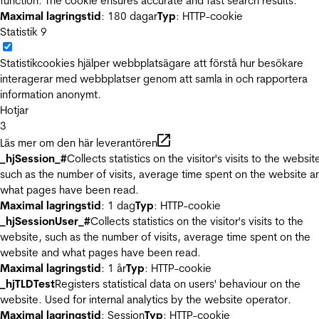
function. The cookie ensures accurate and fast search results.
Maximal lagringstid
: 180 dagar
Typ
: HTTP-cookie
Statistik
9
Statistikcookies hjälper webbplatsägare att förstå hur besökare
interagerar med webbplatser genom att samla in och rapportera
information anonymt.
Hotjar
3
Läs mer om den här leverantören
_hjSession_#
Collects statistics on the visitor's visits to the websit
such as the number of visits, average time spent on the website a
what pages have been read.
Maximal lagringstid
: 1 dag
Typ
: HTTP-cookie
_hjSessionUser_#
Collects statistics on the visitor's visits to the
website, such as the number of visits, average time spent on the
website and what pages have been read.
Maximal lagringstid
: 1 år
Typ
: HTTP-cookie
_hjTLDTest
Registers statistical data on users' behaviour on the
website. Used for internal analytics by the website operator.
Maximal lagringstid
: Session
Typ
: HTTP-cookie