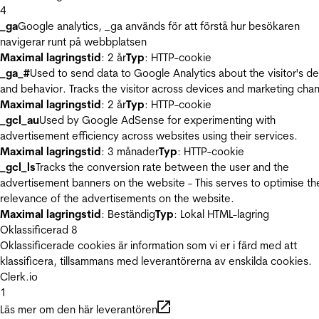
4
_ga
Google analytics, _ga används för att förstå hur besökaren
navigerar runt på webbplatsen
Maximal lagringstid
: 2 år
Typ
: HTTP-cookie
_ga_#
Used to send data to Google Analytics about the visitor's d
and behavior. Tracks the visitor across devices and marketing chan
Maximal lagringstid
: 2 år
Typ
: HTTP-cookie
_gcl_au
Used by Google AdSense for experimenting with
advertisement efficiency across websites using their services.
Maximal lagringstid
: 3 månader
Typ
: HTTP-cookie
_gcl_ls
Tracks the conversion rate between the user and the
advertisement banners on the website - This serves to optimise th
relevance of the advertisements on the website.
Maximal lagringstid
: Beständig
Typ
: Lokal HTML-lagring
Oklassificerad
8
Oklassificerade cookies är information som vi er i färd med att
klassificera, tillsammans med leverantörerna av enskilda cookies.
Clerk.io
1
Läs mer om den här leverantören