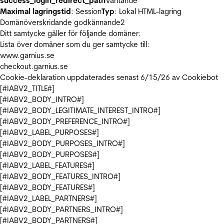
success_login_redirect_path
Väntande
Maximal lagringstid
: Session
Typ
: Lokal HTML-lagring
Domänöverskridande godkännande
2
Ditt samtycke gäller för följande domäner:
Lista över domäner som du ger samtycke till:
www.garnius.se
checkout.garnius.se
Cookie-deklaration uppdaterades senast 6/15/26 av
Cookiebot
[#IABV2_TITLE#]
[#IABV2_BODY_INTRO#]
[#IABV2_BODY_LEGITIMATE_INTEREST_INTRO#]
[#IABV2_BODY_PREFERENCE_INTRO#]
[#IABV2_LABEL_PURPOSES#]
[#IABV2_BODY_PURPOSES_INTRO#]
[#IABV2_BODY_PURPOSES#]
[#IABV2_LABEL_FEATURES#]
[#IABV2_BODY_FEATURES_INTRO#]
[#IABV2_BODY_FEATURES#]
[#IABV2_LABEL_PARTNERS#]
[#IABV2_BODY_PARTNERS_INTRO#]
[#IABV2_BODY_PARTNERS#]