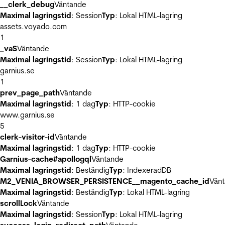
__clerk_debug
Väntande
Maximal lagringstid
: Session
Typ
: Lokal HTML-lagring
assets.voyado.com
1
_vaS
Väntande
Maximal lagringstid
: Session
Typ
: Lokal HTML-lagring
garnius.se
1
prev_page_path
Väntande
Maximal lagringstid
: 1 dag
Typ
: HTTP-cookie
www.garnius.se
5
clerk-visitor-id
Väntande
Maximal lagringstid
: 1 dag
Typ
: HTTP-cookie
Garnius-cache#apollogql
Väntande
Maximal lagringstid
: Beständig
Typ
: IndexeradDB
M2_VENIA_BROWSER_PERSISTENCE__magento_cache_id
Vän
Maximal lagringstid
: Beständig
Typ
: Lokal HTML-lagring
scrollLock
Väntande
Maximal lagringstid
: Session
Typ
: Lokal HTML-lagring