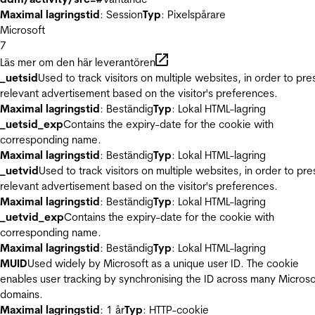
Maximal lagringstid
: Session
Typ
: Pixelspårare
Microsoft
7
Läs mer om den här leverantören
_uetsid
Used to track visitors on multiple websites, in order to pre
relevant advertisement based on the visitor's preferences.
Maximal lagringstid
: Beständig
Typ
: Lokal HTML-lagring
_uetsid_exp
Contains the expiry-date for the cookie with
corresponding name.
Maximal lagringstid
: Beständig
Typ
: Lokal HTML-lagring
_uetvid
Used to track visitors on multiple websites, in order to pre
relevant advertisement based on the visitor's preferences.
Maximal lagringstid
: Beständig
Typ
: Lokal HTML-lagring
_uetvid_exp
Contains the expiry-date for the cookie with
corresponding name.
Maximal lagringstid
: Beständig
Typ
: Lokal HTML-lagring
MUID
Used widely by Microsoft as a unique user ID. The cookie
enables user tracking by synchronising the ID across many Microso
domains.
Maximal lagringstid
: 1 år
Typ
: HTTP-cookie