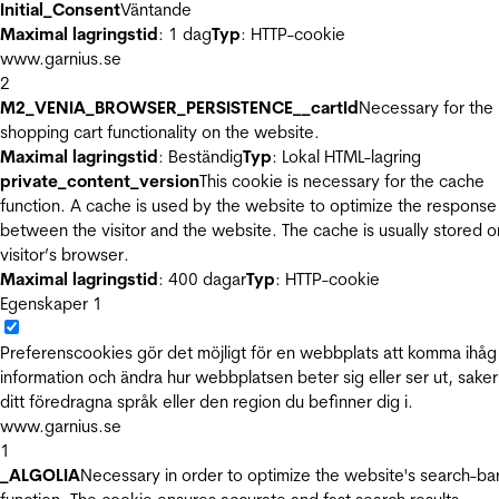
Initial_Consent
Väntande
Maximal lagringstid
: 1 dag
Typ
: HTTP-cookie
www.garnius.se
2
M2_VENIA_BROWSER_PERSISTENCE__cartId
Necessary for the
shopping cart functionality on the website.
Maximal lagringstid
: Beständig
Typ
: Lokal HTML-lagring
private_content_version
This cookie is necessary for the cache
function. A cache is used by the website to optimize the response
between the visitor and the website. The cache is usually stored o
visitor’s browser.
Maximal lagringstid
: 400 dagar
Typ
: HTTP-cookie
Egenskaper
1
Preferenscookies gör det möjligt för en webbplats att komma ihåg
information och ändra hur webbplatsen beter sig eller ser ut, sake
ditt föredragna språk eller den region du befinner dig i.
www.garnius.se
1
_ALGOLIA
Necessary in order to optimize the website's search-ba