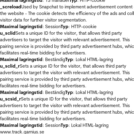
Maximal lagringstid
: 13 månader
Typ
: HTTP-cookie
_screload
Used by Snapchat to implement advertisement content
the website - The cookie detects the efficiency of the ads and col
visitor data for further visitor segmentation.
Maximal lagringstid
: Session
Typ
: HTTP-cookie
u_sclid
Sets a unique ID for the visitor, that allows third party
advertisers to target the visitor with relevant advertisement. This
pairing service is provided by third party advertisement hubs, whi
facilitates real-time bidding for advertisers.
Maximal lagringstid
: Beständig
Typ
: Lokal HTML-lagring
u_sclid_r
Sets a unique ID for the visitor, that allows third party
advertisers to target the visitor with relevant advertisement. This
pairing service is provided by third party advertisement hubs, whi
facilitates real-time bidding for advertisers.
Maximal lagringstid
: Beständig
Typ
: Lokal HTML-lagring
u_scsid_r
Sets a unique ID for the visitor, that allows third party
advertisers to target the visitor with relevant advertisement. This
pairing service is provided by third party advertisement hubs, whi
facilitates real-time bidding for advertisers.
Maximal lagringstid
: Session
Typ
: Lokal HTML-lagring
www.track.garnius.se