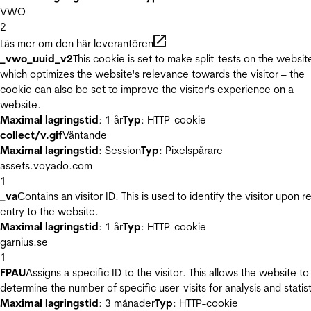
VWO
2
Läs mer om den här leverantören
_vwo_uuid_v2
This cookie is set to make split-tests on the websit
which optimizes the website's relevance towards the visitor – the
cookie can also be set to improve the visitor's experience on a
website.
Maximal lagringstid
: 1 år
Typ
: HTTP-cookie
collect/v.gif
Väntande
Maximal lagringstid
: Session
Typ
: Pixelspårare
assets.voyado.com
1
_va
Contains an visitor ID. This is used to identify the visitor upon r
entry to the website.
Maximal lagringstid
: 1 år
Typ
: HTTP-cookie
garnius.se
1
FPAU
Assigns a specific ID to the visitor. This allows the website to
determine the number of specific user-visits for analysis and statist
Maximal lagringstid
: 3 månader
Typ
: HTTP-cookie