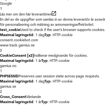
Google
1
Läs mer om den här leverantören
En del av de uppgifter som samlas in av denna leverantör är avse
för personalisering och mätning av annonseringseffektivitet.
test_cookie
Used to check if the user's browser supports cookies
Maximal lagringstid
: 1 dag
Typ
: HTTP-cookie
consent.cookiebot.com
www.track.garnius.se
2
CookieConsent [x2]
Indikerar medgivande för cookies.
Maximal lagringstid
: 1 år
Typ
: HTTP-cookie
garnius.no
1
PHPSESSID
Preserves user session state across page requests.
Maximal lagringstid
: 1 dag
Typ
: HTTP-cookie
garnius.se
2
Cross_Consent
Väntande
Maximal lagringstid
: 1 år
Typ
: HTTP-cookie