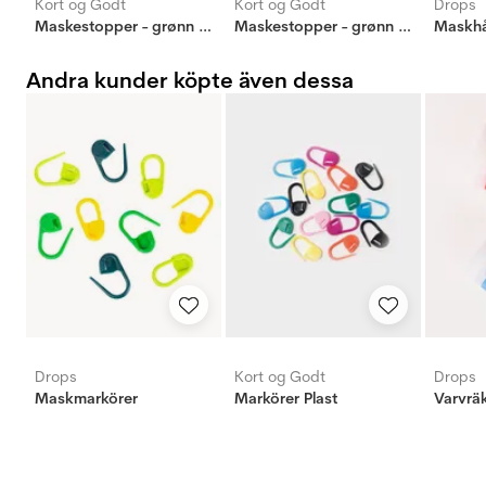
Kort og Godt
Kort og Godt
Drops
Maskestopper - grønn blomst
Maskestopper - grønn bil
Maskhå
Andra kunder köpte även dessa
Drops
Kort og Godt
Drops
Maskmarkörer
Markörer Plast
Varvrä