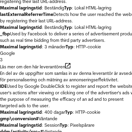
registering their last URL-address.
Maximal lagringstid
: Beständig
Typ
: Lokal HTML-lagring
lastExternalReferrerTime
Detects how the user reached the web
by registering their last URL-address.
Maximal lagringstid
: Beständig
Typ
: Lokal HTML-lagring
_fbp
Used by Facebook to deliver a series of advertisement produ
such as real time bidding from third party advertisers.
Maximal lagringstid
: 3 månader
Typ
: HTTP-cookie
Google
3
Läs mer om den här leverantören
En del av de uppgifter som samlas in av denna leverantör är avse
för personalisering och mätning av annonseringseffektivitet.
IDE
Used by Google DoubleClick to register and report the websit
user's actions after viewing or clicking one of the advertiser's ads 
the purpose of measuring the efficacy of an ad and to present
targeted ads to the user.
Maximal lagringstid
: 400 dagar
Typ
: HTTP-cookie
gmp\conversion#
Väntande
Maximal lagringstid
: Session
Typ
: Pixelspårare
ddm/activity/src=#
Väntande