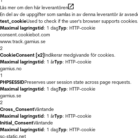
1
Läs mer om den här leverantören
En del av de uppgifter som samlas in av denna leverantör är avsed
test_cookie
Used to check if the user's browser supports cookies
Maximal lagringstid
: 1 dag
Typ
: HTTP-cookie
consent.cookiebot.com
www.track.garnius.se
2
CookieConsent [x2]
Indikerar medgivande för cookies.
Maximal lagringstid
: 1 år
Typ
: HTTP-cookie
garnius.no
1
PHPSESSID
Preserves user session state across page requests.
Maximal lagringstid
: 1 dag
Typ
: HTTP-cookie
garnius.se
2
Cross_Consent
Väntande
Maximal lagringstid
: 1 år
Typ
: HTTP-cookie
Initial_Consent
Väntande
Maximal lagringstid
: 1 dag
Typ
: HTTP-cookie
sc-static.net