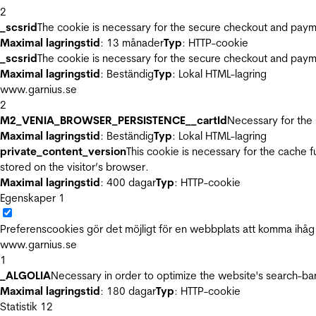
2
_scsrid
The cookie is necessary for the secure checkout and payme
Maximal lagringstid
: 13 månader
Typ
: HTTP-cookie
_scsrid
The cookie is necessary for the secure checkout and payme
Maximal lagringstid
: Beständig
Typ
: Lokal HTML-lagring
www.garnius.se
2
M2_VENIA_BROWSER_PERSISTENCE__cartId
Necessary for the 
Maximal lagringstid
: Beständig
Typ
: Lokal HTML-lagring
private_content_version
This cookie is necessary for the cache 
stored on the visitor’s browser.
Maximal lagringstid
: 400 dagar
Typ
: HTTP-cookie
Egenskaper
1
Preferenscookies gör det möjligt för en webbplats att komma ihåg i
www.garnius.se
1
_ALGOLIA
Necessary in order to optimize the website's search-bar
Maximal lagringstid
: 180 dagar
Typ
: HTTP-cookie
Statistik
12