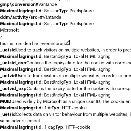
gmp\conversion#
Väntande
Maximal lagringstid
: Session
Typ
: Pixelspårare
ddm/activity/src=#
Väntande
Maximal lagringstid
: Session
Typ
: Pixelspårare
Microsoft
7
Läs mer om den här leverantören
_uetsid
Used to track visitors on multiple websites, in order to pr
Maximal lagringstid
: Beständig
Typ
: Lokal HTML-lagring
_uetsid_exp
Contains the expiry-date for the cookie with corres
Maximal lagringstid
: Beständig
Typ
: Lokal HTML-lagring
_uetvid
Used to track visitors on multiple websites, in order to pr
Maximal lagringstid
: Beständig
Typ
: Lokal HTML-lagring
_uetvid_exp
Contains the expiry-date for the cookie with corres
Maximal lagringstid
: Beständig
Typ
: Lokal HTML-lagring
MUID
Used widely by Microsoft as a unique user ID. The cookie en
Maximal lagringstid
: 1 år
Typ
: HTTP-cookie
_uetsid
Collects data on visitor behaviour from multiple websites, 
same advertisement.
Maximal lagringstid
: 1 dag
Typ
: HTTP-cookie