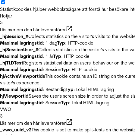
Statistikcookies hjälper webbplatsägare att förstå hur besökare 
Hotjar
5
Läs mer om den här leverantören
_hjSession_#
Collects statistics on the visitor's visits to the we
Maximal lagringstid
: 1 dag
Typ
: HTTP-cookie
_hjSessionUser_#
Collects statistics on the visitor's visits to t
Maximal lagringstid
: 1 år
Typ
: HTTP-cookie
_hjTLDTest
Registers statistical data on users' behaviour on the we
Maximal lagringstid
: Session
Typ
: HTTP-cookie
hjActiveViewportIds
This cookie contains an ID string on the curr
visitor's experience.
Maximal lagringstid
: Beständig
Typ
: Lokal HTML-lagring
hjViewportId
Saves the user's screen size in order to adjust the s
Maximal lagringstid
: Session
Typ
: Lokal HTML-lagring
VWO
3
Läs mer om den här leverantören
_vwo_uuid_v2
This cookie is set to make split-tests on the websi