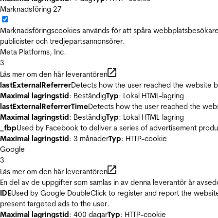
Marknadsföring
27
Marknadsföringscookies används för att spåra webbplatsbesökare.
publicister och tredjepartsannonsörer.
Meta Platforms, Inc.
3
Läs mer om den här leverantören
lastExternalReferrer
Detects how the user reached the website by 
Maximal lagringstid
: Beständig
Typ
: Lokal HTML-lagring
lastExternalReferrerTime
Detects how the user reached the websi
Maximal lagringstid
: Beständig
Typ
: Lokal HTML-lagring
_fbp
Used by Facebook to deliver a series of advertisement product
Maximal lagringstid
: 3 månader
Typ
: HTTP-cookie
Google
3
Läs mer om den här leverantören
En del av de uppgifter som samlas in av denna leverantör är avsed
IDE
Used by Google DoubleClick to register and report the website u
present targeted ads to the user.
Maximal lagringstid
: 400 dagar
Typ
: HTTP-cookie