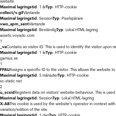
website.
Maximal lagringstid
: 1 år
Typ
: HTTP-cookie
collect/v.gif
Väntande
Maximal lagringstid
: Session
Typ
: Pixelspårare
vwo_apm_sent
Väntande
Maximal lagringstid
: Beständig
Typ
: Lokal HTML-lagring
assets.voyado.com
1
_va
Contains an visitor ID. This is used to identify the visitor upon 
Maximal lagringstid
: 1 år
Typ
: HTTP-cookie
garnius.se
1
FPAU
Assigns a specific ID to the visitor. This allows the website to
Maximal lagringstid
: 3 månader
Typ
: HTTP-cookie
sc-static.net
2
u_scsid
Registers data on visitors' website-behaviour. This is used 
Maximal lagringstid
: Session
Typ
: Lokal HTML-lagring
X-AB
This cookie is used by the website’s operator in context with 
variation/edition of the site.
Maximal lagringstid
: 1 dag
Typ
: HTTP-cookie