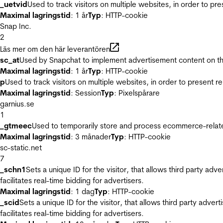
_uetvid
Used to track visitors on multiple websites, in order to pr
Maximal lagringstid
: 1 år
Typ
: HTTP-cookie
Snap Inc.
2
Läs mer om den här leverantören
sc_at
Used by Snapchat to implement advertisement content on the w
Maximal lagringstid
: 1 år
Typ
: HTTP-cookie
p
Used to track visitors on multiple websites, in order to present 
Maximal lagringstid
: Session
Typ
: Pixelspårare
garnius.se
1
_gtmeec
Used to temporarily store and process ecommerce-related 
Maximal lagringstid
: 3 månader
Typ
: HTTP-cookie
sc-static.net
7
_schn1
Sets a unique ID for the visitor, that allows third party adv
facilitates real-time bidding for advertisers.
Maximal lagringstid
: 1 dag
Typ
: HTTP-cookie
_scid
Sets a unique ID for the visitor, that allows third party adver
facilitates real-time bidding for advertisers.