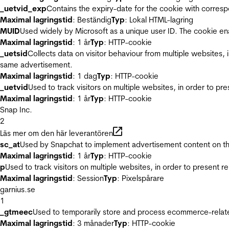
_uetvid_exp
Contains the expiry-date for the cookie with corres
Maximal lagringstid
: Beständig
Typ
: Lokal HTML-lagring
MUID
Used widely by Microsoft as a unique user ID. The cookie en
Maximal lagringstid
: 1 år
Typ
: HTTP-cookie
_uetsid
Collects data on visitor behaviour from multiple websites, 
same advertisement.
Maximal lagringstid
: 1 dag
Typ
: HTTP-cookie
_uetvid
Used to track visitors on multiple websites, in order to pr
Maximal lagringstid
: 1 år
Typ
: HTTP-cookie
Snap Inc.
2
Läs mer om den här leverantören
sc_at
Used by Snapchat to implement advertisement content on the w
Maximal lagringstid
: 1 år
Typ
: HTTP-cookie
p
Used to track visitors on multiple websites, in order to present 
Maximal lagringstid
: Session
Typ
: Pixelspårare
garnius.se
1
_gtmeec
Used to temporarily store and process ecommerce-related 
Maximal lagringstid
: 3 månader
Typ
: HTTP-cookie