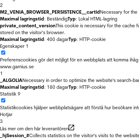
2
M2_VENIA_BROWSER_PERSISTENCE__cartId
Necessary for the 
Maximal lagringstid
: Beständig
Typ
: Lokal HTML-lagring
private_content_version
This cookie is necessary for the cache 
stored on the visitor’s browser.
Maximal lagringstid
: 400 dagar
Typ
: HTTP-cookie
Egenskaper
1
Preferenscookies gör det möjligt för en webbplats att komma ihåg i
www.garnius.se
1
_ALGOLIA
Necessary in order to optimize the website's search-bar
Maximal lagringstid
: 180 dagar
Typ
: HTTP-cookie
Statistik
9
Statistikcookies hjälper webbplatsägare att förstå hur besökare 
Hotjar
3
Läs mer om den här leverantören
_hjSession_#
Collects statistics on the visitor's visits to the we