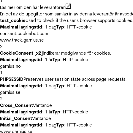
1
Läs mer om den här leverantören
En del av de uppgifter som samlas in av denna leverantör är avsed
test_cookie
Used to check if the user's browser supports cookies
Maximal lagringstid
: 1 dag
Typ
: HTTP-cookie
consent.cookiebot.com
www.track.garnius.se
2
CookieConsent [x2]
Indikerar medgivande för cookies.
Maximal lagringstid
: 1 år
Typ
: HTTP-cookie
garnius.no
1
PHPSESSID
Preserves user session state across page requests.
Maximal lagringstid
: 1 dag
Typ
: HTTP-cookie
garnius.se
2
Cross_Consent
Väntande
Maximal lagringstid
: 1 år
Typ
: HTTP-cookie
Initial_Consent
Väntande
Maximal lagringstid
: 1 dag
Typ
: HTTP-cookie
www.garnius.se