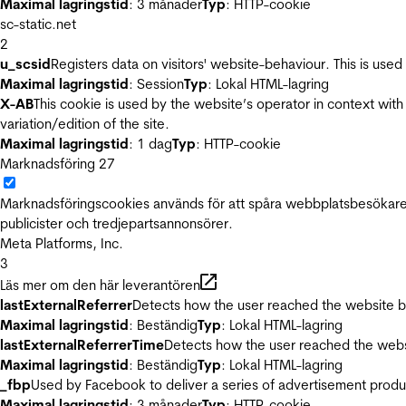
Maximal lagringstid
: 3 månader
Typ
: HTTP-cookie
sc-static.net
2
u_scsid
Registers data on visitors' website-behaviour. This is used 
Maximal lagringstid
: Session
Typ
: Lokal HTML-lagring
X-AB
This cookie is used by the website’s operator in context with 
variation/edition of the site.
Maximal lagringstid
: 1 dag
Typ
: HTTP-cookie
Marknadsföring
27
Marknadsföringscookies används för att spåra webbplatsbesökare.
publicister och tredjepartsannonsörer.
Meta Platforms, Inc.
3
Läs mer om den här leverantören
lastExternalReferrer
Detects how the user reached the website by 
Maximal lagringstid
: Beständig
Typ
: Lokal HTML-lagring
lastExternalReferrerTime
Detects how the user reached the websi
Maximal lagringstid
: Beständig
Typ
: Lokal HTML-lagring
_fbp
Used by Facebook to deliver a series of advertisement product
Maximal lagringstid
: 3 månader
Typ
: HTTP-cookie