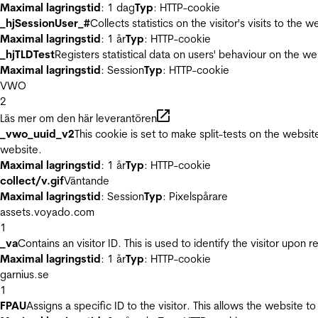
Maximal lagringstid
: 1 dag
Typ
: HTTP-cookie
_hjSessionUser_#
Collects statistics on the visitor's visits to t
Maximal lagringstid
: 1 år
Typ
: HTTP-cookie
_hjTLDTest
Registers statistical data on users' behaviour on the we
Maximal lagringstid
: Session
Typ
: HTTP-cookie
VWO
2
Läs mer om den här leverantören
_vwo_uuid_v2
This cookie is set to make split-tests on the websi
website.
Maximal lagringstid
: 1 år
Typ
: HTTP-cookie
collect/v.gif
Väntande
Maximal lagringstid
: Session
Typ
: Pixelspårare
assets.voyado.com
1
_va
Contains an visitor ID. This is used to identify the visitor upon 
Maximal lagringstid
: 1 år
Typ
: HTTP-cookie
garnius.se
1
FPAU
Assigns a specific ID to the visitor. This allows the website to