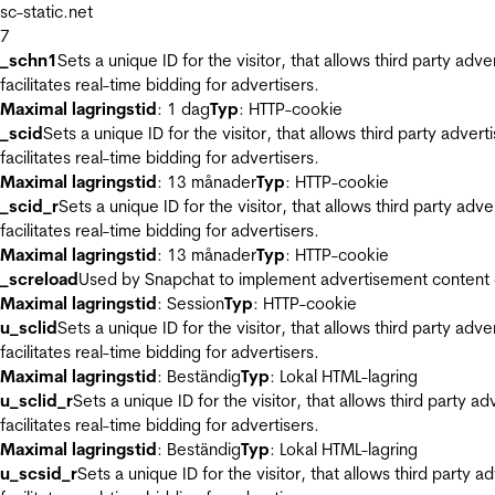
sc-static.net
7
_schn1
Sets a unique ID for the visitor, that allows third party adv
facilitates real-time bidding for advertisers.
Maximal lagringstid
: 1 dag
Typ
: HTTP-cookie
_scid
Sets a unique ID for the visitor, that allows third party adver
facilitates real-time bidding for advertisers.
Maximal lagringstid
: 13 månader
Typ
: HTTP-cookie
_scid_r
Sets a unique ID for the visitor, that allows third party adv
facilitates real-time bidding for advertisers.
Maximal lagringstid
: 13 månader
Typ
: HTTP-cookie
_screload
Used by Snapchat to implement advertisement content on 
Maximal lagringstid
: Session
Typ
: HTTP-cookie
u_sclid
Sets a unique ID for the visitor, that allows third party adv
facilitates real-time bidding for advertisers.
Maximal lagringstid
: Beständig
Typ
: Lokal HTML-lagring
u_sclid_r
Sets a unique ID for the visitor, that allows third party a
facilitates real-time bidding for advertisers.
Maximal lagringstid
: Beständig
Typ
: Lokal HTML-lagring
u_scsid_r
Sets a unique ID for the visitor, that allows third party 