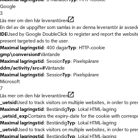
Google
3
Läs mer om den här leverantören
En del av de uppgifter som samlas in av denna leverantör är avsed
IDE
Used by Google DoubleClick to register and report the website u
present targeted ads to the user.
Maximal lagringstid
: 400 dagar
Typ
: HTTP-cookie
gmp\conversion#
Väntande
Maximal lagringstid
: Session
Typ
: Pixelspårare
ddm/activity/src=#
Väntande
Maximal lagringstid
: Session
Typ
: Pixelspårare
Microsoft
7
Läs mer om den här leverantören
_uetsid
Used to track visitors on multiple websites, in order to pr
Maximal lagringstid
: Beständig
Typ
: Lokal HTML-lagring
_uetsid_exp
Contains the expiry-date for the cookie with corres
Maximal lagringstid
: Beständig
Typ
: Lokal HTML-lagring
_uetvid
Used to track visitors on multiple websites, in order to pr
Maximal lagringstid
: Beständig
Typ
: Lokal HTML-lagring