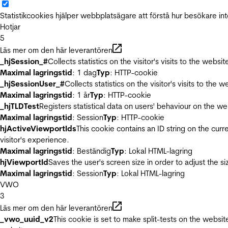
Statistikcookies hjälper webbplatsägare att förstå hur besökare 
Hotjar
5
Läs mer om den här leverantören
_hjSession_#
Collects statistics on the visitor's visits to the we
Maximal lagringstid
: 1 dag
Typ
: HTTP-cookie
_hjSessionUser_#
Collects statistics on the visitor's visits to t
Maximal lagringstid
: 1 år
Typ
: HTTP-cookie
_hjTLDTest
Registers statistical data on users' behaviour on the we
Maximal lagringstid
: Session
Typ
: HTTP-cookie
hjActiveViewportIds
This cookie contains an ID string on the curr
visitor's experience.
Maximal lagringstid
: Beständig
Typ
: Lokal HTML-lagring
hjViewportId
Saves the user's screen size in order to adjust the s
Maximal lagringstid
: Session
Typ
: Lokal HTML-lagring
VWO
3
Läs mer om den här leverantören
_vwo_uuid_v2
This cookie is set to make split-tests on the websi