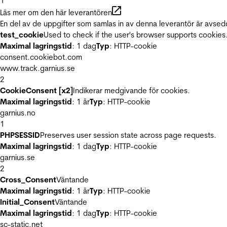
1
Läs mer om den här leverantören
En del av de uppgifter som samlas in av denna leverantör är avsed
test_cookie
Used to check if the user's browser supports cookies
Maximal lagringstid
: 1 dag
Typ
: HTTP-cookie
consent.cookiebot.com
www.track.garnius.se
2
CookieConsent [x2]
Indikerar medgivande för cookies.
Maximal lagringstid
: 1 år
Typ
: HTTP-cookie
garnius.no
1
PHPSESSID
Preserves user session state across page requests.
Maximal lagringstid
: 1 dag
Typ
: HTTP-cookie
garnius.se
2
Cross_Consent
Väntande
Maximal lagringstid
: 1 år
Typ
: HTTP-cookie
Initial_Consent
Väntande
Maximal lagringstid
: 1 dag
Typ
: HTTP-cookie
sc-static.net