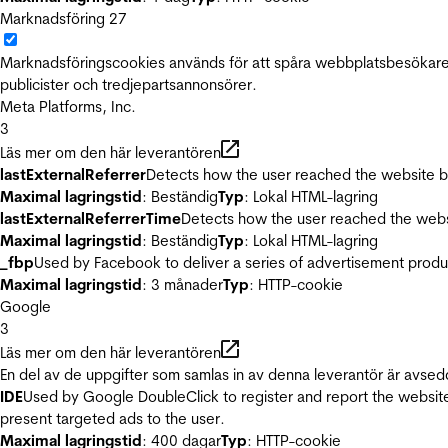
Marknadsföring
27
Marknadsföringscookies används för att spåra webbplatsbesökare.
publicister och tredjepartsannonsörer.
Meta Platforms, Inc.
3
Läs mer om den här leverantören
lastExternalReferrer
Detects how the user reached the website by 
Maximal lagringstid
: Beständig
Typ
: Lokal HTML-lagring
lastExternalReferrerTime
Detects how the user reached the websi
Maximal lagringstid
: Beständig
Typ
: Lokal HTML-lagring
_fbp
Used by Facebook to deliver a series of advertisement product
Maximal lagringstid
: 3 månader
Typ
: HTTP-cookie
Google
3
Läs mer om den här leverantören
En del av de uppgifter som samlas in av denna leverantör är avsed
IDE
Used by Google DoubleClick to register and report the website u
present targeted ads to the user.
Maximal lagringstid
: 400 dagar
Typ
: HTTP-cookie