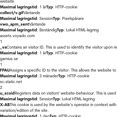
website.
Maximal lagringstid
: 1 år
Typ
: HTTP-cookie
collect/v.gif
Väntande
Maximal lagringstid
: Session
Typ
: Pixelspårare
vwo_apm_sent
Väntande
Maximal lagringstid
: Beständig
Typ
: Lokal HTML-lagring
assets.voyado.com
1
_va
Contains an visitor ID. This is used to identify the visitor upon 
Maximal lagringstid
: 1 år
Typ
: HTTP-cookie
garnius.se
1
FPAU
Assigns a specific ID to the visitor. This allows the website to
Maximal lagringstid
: 3 månader
Typ
: HTTP-cookie
sc-static.net
2
u_scsid
Registers data on visitors' website-behaviour. This is used 
Maximal lagringstid
: Session
Typ
: Lokal HTML-lagring
X-AB
This cookie is used by the website’s operator in context with 
variation/edition of the site.
Maximal lagringstid
: 1 dag
Typ
: HTTP-cookie