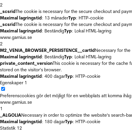
2
_scsrid
The cookie is necessary for the secure checkout and payme
Maximal lagringstid
: 13 månader
Typ
: HTTP-cookie
_scsrid
The cookie is necessary for the secure checkout and payme
Maximal lagringstid
: Beständig
Typ
: Lokal HTML-lagring
www.garnius.se
2
M2_VENIA_BROWSER_PERSISTENCE__cartId
Necessary for the 
Maximal lagringstid
: Beständig
Typ
: Lokal HTML-lagring
private_content_version
This cookie is necessary for the cache 
stored on the visitor’s browser.
Maximal lagringstid
: 400 dagar
Typ
: HTTP-cookie
Egenskaper
1
Preferenscookies gör det möjligt för en webbplats att komma ihåg i
www.garnius.se
1
_ALGOLIA
Necessary in order to optimize the website's search-bar
Maximal lagringstid
: 180 dagar
Typ
: HTTP-cookie
Statistik
12