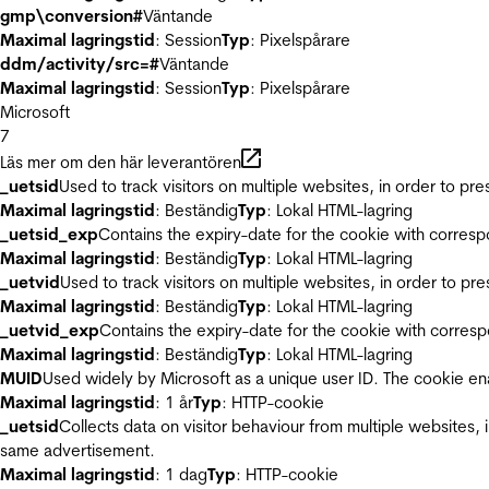
gmp\conversion#
Väntande
Maximal lagringstid
: Session
Typ
: Pixelspårare
ddm/activity/src=#
Väntande
Maximal lagringstid
: Session
Typ
: Pixelspårare
Microsoft
7
Läs mer om den här leverantören
_uetsid
Used to track visitors on multiple websites, in order to pr
Maximal lagringstid
: Beständig
Typ
: Lokal HTML-lagring
_uetsid_exp
Contains the expiry-date for the cookie with corres
Maximal lagringstid
: Beständig
Typ
: Lokal HTML-lagring
_uetvid
Used to track visitors on multiple websites, in order to pr
Maximal lagringstid
: Beständig
Typ
: Lokal HTML-lagring
_uetvid_exp
Contains the expiry-date for the cookie with corres
Maximal lagringstid
: Beständig
Typ
: Lokal HTML-lagring
MUID
Used widely by Microsoft as a unique user ID. The cookie en
Maximal lagringstid
: 1 år
Typ
: HTTP-cookie
_uetsid
Collects data on visitor behaviour from multiple websites, 
same advertisement.
Maximal lagringstid
: 1 dag
Typ
: HTTP-cookie