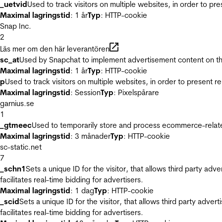
_uetvid
Used to track visitors on multiple websites, in order to pr
Maximal lagringstid
: 1 år
Typ
: HTTP-cookie
Snap Inc.
2
Läs mer om den här leverantören
sc_at
Used by Snapchat to implement advertisement content on the w
Maximal lagringstid
: 1 år
Typ
: HTTP-cookie
p
Used to track visitors on multiple websites, in order to present 
Maximal lagringstid
: Session
Typ
: Pixelspårare
garnius.se
1
_gtmeec
Used to temporarily store and process ecommerce-related 
Maximal lagringstid
: 3 månader
Typ
: HTTP-cookie
sc-static.net
7
_schn1
Sets a unique ID for the visitor, that allows third party adv
facilitates real-time bidding for advertisers.
Maximal lagringstid
: 1 dag
Typ
: HTTP-cookie
_scid
Sets a unique ID for the visitor, that allows third party adver
facilitates real-time bidding for advertisers.