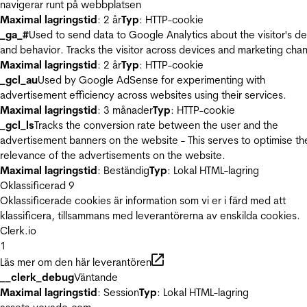
navigerar runt på webbplatsen
Maximal lagringstid
: 2 år
Typ
: HTTP-cookie
_ga_#
Used to send data to Google Analytics about the visitor's d
and behavior. Tracks the visitor across devices and marketing chan
Maximal lagringstid
: 2 år
Typ
: HTTP-cookie
_gcl_au
Used by Google AdSense for experimenting with
advertisement efficiency across websites using their services.
Maximal lagringstid
: 3 månader
Typ
: HTTP-cookie
_gcl_ls
Tracks the conversion rate between the user and the
advertisement banners on the website - This serves to optimise th
relevance of the advertisements on the website.
Maximal lagringstid
: Beständig
Typ
: Lokal HTML-lagring
Oklassificerad
9
Oklassificerade cookies är information som vi er i färd med att
klassificera, tillsammans med leverantörerna av enskilda cookies.
Clerk.io
1
Läs mer om den här leverantören
__clerk_debug
Väntande
Maximal lagringstid
: Session
Typ
: Lokal HTML-lagring