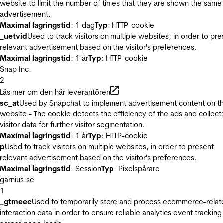
website to limit the number of times that they are shown the same
advertisement.
Maximal lagringstid
: 1 dag
Typ
: HTTP-cookie
_uetvid
Used to track visitors on multiple websites, in order to pre
relevant advertisement based on the visitor's preferences.
Maximal lagringstid
: 1 år
Typ
: HTTP-cookie
Snap Inc.
2
Läs mer om den här leverantören
sc_at
Used by Snapchat to implement advertisement content on t
website - The cookie detects the efficiency of the ads and collect
visitor data for further visitor segmentation.
Maximal lagringstid
: 1 år
Typ
: HTTP-cookie
p
Used to track visitors on multiple websites, in order to present
relevant advertisement based on the visitor's preferences.
Maximal lagringstid
: Session
Typ
: Pixelspårare
garnius.se
1
_gtmeec
Used to temporarily store and process ecommerce-relat
interaction data in order to ensure reliable analytics event tracking