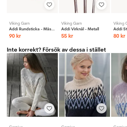
Viking Garn
Viking Garn
Viking 
Addi Rundsticka - Mässing
Addi Virknål - Metall
90
kr
55
kr
80
kr
Inte korrekt? Försök av dessa i stället