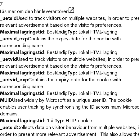
7
Läs mer om den här leverantören
_uetsid
Used to track visitors on multiple websites, in order to pre
relevant advertisement based on the visitor's preferences.
Maximal lagringstid
: Beständig
Typ
: Lokal HTML-lagring
_uetsid_exp
Contains the expiry-date for the cookie with
corresponding name.
Maximal lagringstid
: Beständig
Typ
: Lokal HTML-lagring
_uetvid
Used to track visitors on multiple websites, in order to pre
relevant advertisement based on the visitor's preferences.
Maximal lagringstid
: Beständig
Typ
: Lokal HTML-lagring
_uetvid_exp
Contains the expiry-date for the cookie with
corresponding name.
Maximal lagringstid
: Beständig
Typ
: Lokal HTML-lagring
MUID
Used widely by Microsoft as a unique user ID. The cookie
enables user tracking by synchronising the ID across many Microso
domains.
Maximal lagringstid
: 1 år
Typ
: HTTP-cookie
_uetsid
Collects data on visitor behaviour from multiple websites, 
order to present more relevant advertisement - This also allows th