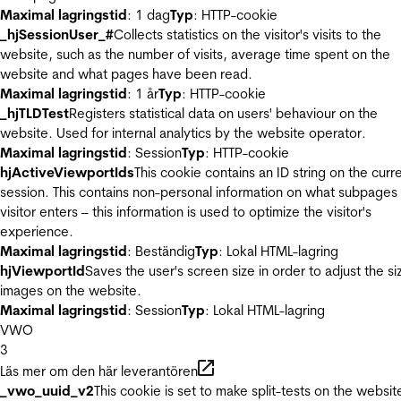
Maximal lagringstid
: 1 dag
Typ
: HTTP-cookie
_hjSessionUser_#
Collects statistics on the visitor's visits to the
website, such as the number of visits, average time spent on the
website and what pages have been read.
Maximal lagringstid
: 1 år
Typ
: HTTP-cookie
_hjTLDTest
Registers statistical data on users' behaviour on the
website. Used for internal analytics by the website operator.
Maximal lagringstid
: Session
Typ
: HTTP-cookie
hjActiveViewportIds
This cookie contains an ID string on the curr
session. This contains non-personal information on what subpages
visitor enters – this information is used to optimize the visitor's
experience.
Maximal lagringstid
: Beständig
Typ
: Lokal HTML-lagring
hjViewportId
Saves the user's screen size in order to adjust the si
images on the website.
Maximal lagringstid
: Session
Typ
: Lokal HTML-lagring
VWO
3
Läs mer om den här leverantören
_vwo_uuid_v2
This cookie is set to make split-tests on the websit