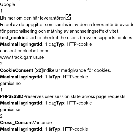
Google
1
Läs mer om den här leverantören
En del av de uppgifter som samlas in av denna leverantör är avse
för personalisering och mätning av annonseringseffektivitet.
test_cookie
Used to check if the user's browser supports cookies
Maximal lagringstid
: 1 dag
Typ
: HTTP-cookie
consent.cookiebot.com
www.track.garnius.se
2
CookieConsent [x2]
Indikerar medgivande för cookies.
Maximal lagringstid
: 1 år
Typ
: HTTP-cookie
garnius.no
1
PHPSESSID
Preserves user session state across page requests.
Maximal lagringstid
: 1 dag
Typ
: HTTP-cookie
garnius.se
2
Cross_Consent
Väntande
Maximal lagringstid
: 1 år
Typ
: HTTP-cookie