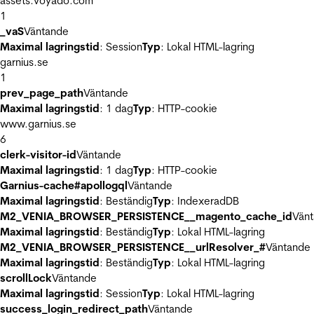
assets.voyado.com
1
_vaS
Väntande
Maximal lagringstid
: Session
Typ
: Lokal HTML-lagring
garnius.se
1
prev_page_path
Väntande
Maximal lagringstid
: 1 dag
Typ
: HTTP-cookie
www.garnius.se
6
clerk-visitor-id
Väntande
Maximal lagringstid
: 1 dag
Typ
: HTTP-cookie
Garnius-cache#apollogql
Väntande
Maximal lagringstid
: Beständig
Typ
: IndexeradDB
M2_VENIA_BROWSER_PERSISTENCE__magento_cache_id
Vän
Maximal lagringstid
: Beständig
Typ
: Lokal HTML-lagring
M2_VENIA_BROWSER_PERSISTENCE__urlResolver_#
Väntande
Maximal lagringstid
: Beständig
Typ
: Lokal HTML-lagring
scrollLock
Väntande
Maximal lagringstid
: Session
Typ
: Lokal HTML-lagring
success_login_redirect_path
Väntande