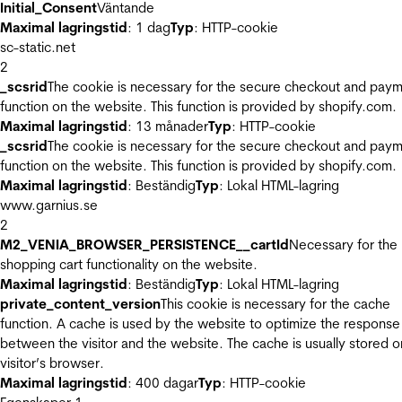
Initial_Consent
Väntande
Maximal lagringstid
: 1 dag
Typ
: HTTP-cookie
sc-static.net
2
_scsrid
The cookie is necessary for the secure checkout and pay
function on the website. This function is provided by shopify.com.
Maximal lagringstid
: 13 månader
Typ
: HTTP-cookie
_scsrid
The cookie is necessary for the secure checkout and pay
function on the website. This function is provided by shopify.com.
Maximal lagringstid
: Beständig
Typ
: Lokal HTML-lagring
www.garnius.se
2
M2_VENIA_BROWSER_PERSISTENCE__cartId
Necessary for the
shopping cart functionality on the website.
Maximal lagringstid
: Beständig
Typ
: Lokal HTML-lagring
private_content_version
This cookie is necessary for the cache
function. A cache is used by the website to optimize the response
between the visitor and the website. The cache is usually stored o
visitor’s browser.
Maximal lagringstid
: 400 dagar
Typ
: HTTP-cookie