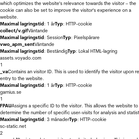
which optimizes the website's relevance towards the visitor – the
cookie can also be set to improve the visitor's experience on a
website.
Maximal lagringstid
: 1 år
Typ
: HTTP-cookie
collect/v.gif
Väntande
Maximal lagringstid
: Session
Typ
: Pixelspårare
vwo_apm_sent
Väntande
Maximal lagringstid
: Beständig
Typ
: Lokal HTML-lagring
assets.voyado.com
1
_va
Contains an visitor ID. This is used to identify the visitor upon r
entry to the website.
Maximal lagringstid
: 1 år
Typ
: HTTP-cookie
garnius.se
1
FPAU
Assigns a specific ID to the visitor. This allows the website to
determine the number of specific user-visits for analysis and statist
Maximal lagringstid
: 3 månader
Typ
: HTTP-cookie
sc-static.net
2