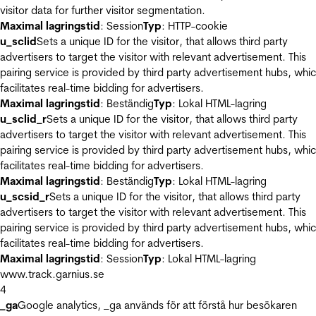
visitor data for further visitor segmentation.
Maximal lagringstid
: Session
Typ
: HTTP-cookie
u_sclid
Sets a unique ID for the visitor, that allows third party
advertisers to target the visitor with relevant advertisement. This
pairing service is provided by third party advertisement hubs, whi
facilitates real-time bidding for advertisers.
Maximal lagringstid
: Beständig
Typ
: Lokal HTML-lagring
u_sclid_r
Sets a unique ID for the visitor, that allows third party
advertisers to target the visitor with relevant advertisement. This
pairing service is provided by third party advertisement hubs, whi
facilitates real-time bidding for advertisers.
Maximal lagringstid
: Beständig
Typ
: Lokal HTML-lagring
u_scsid_r
Sets a unique ID for the visitor, that allows third party
advertisers to target the visitor with relevant advertisement. This
pairing service is provided by third party advertisement hubs, whi
facilitates real-time bidding for advertisers.
Maximal lagringstid
: Session
Typ
: Lokal HTML-lagring
www.track.garnius.se
4
_ga
Google analytics, _ga används för att förstå hur besökaren