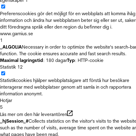
Egenskaper
1
Preferenscookies gör det möjligt för en webbplats att komma ihåg
information och ändra hur webbplatsen beter sig eller ser ut, sake
ditt föredragna språk eller den region du befinner dig i.
www.garnius.se
1
_ALGOLIA
Necessary in order to optimize the website's search-ba
function. The cookie ensures accurate and fast search results.
Maximal lagringstid
: 180 dagar
Typ
: HTTP-cookie
Statistik
12
Statistikcookies hjälper webbplatsägare att förstå hur besökare
interagerar med webbplatser genom att samla in och rapportera
information anonymt.
Hotjar
5
Läs mer om den här leverantören
_hjSession_#
Collects statistics on the visitor's visits to the websit
such as the number of visits, average time spent on the website a
what pages have been read.