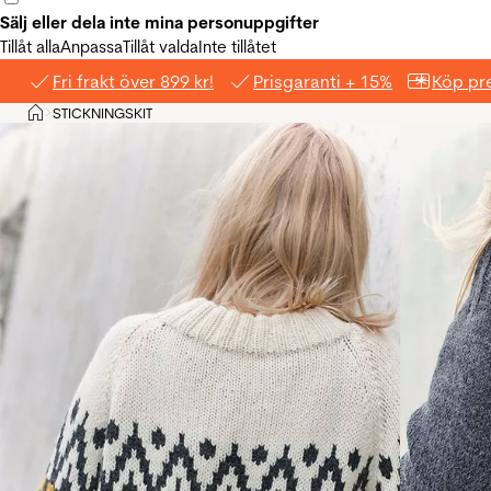
Sälj eller dela inte mina personuppgifter
Tillåt alla
Anpassa
Tillåt valda
Inte tillåtet
Fri frakt över 899 kr!
Prisgaranti + 15%
Köp pre
Hem
STICKNINGSKIT
>