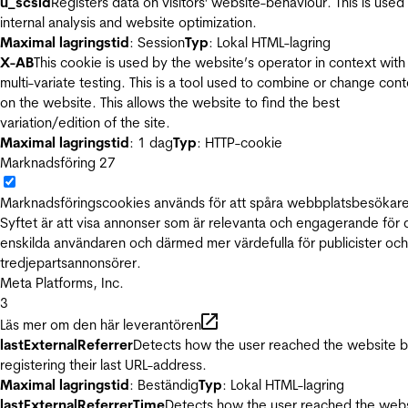
u_scsid
Registers data on visitors' website-behaviour. This is used 
internal analysis and website optimization.
Maximal lagringstid
: Session
Typ
: Lokal HTML-lagring
X-AB
This cookie is used by the website’s operator in context with
multi-variate testing. This is a tool used to combine or change con
on the website. This allows the website to find the best
variation/edition of the site.
Maximal lagringstid
: 1 dag
Typ
: HTTP-cookie
Marknadsföring
27
Marknadsföringscookies används för att spåra webbplatsbesökare
Syftet är att visa annonser som är relevanta och engagerande för
enskilda användaren och därmed mer värdefulla för publicister och
tredjepartsannonsörer.
Meta Platforms, Inc.
3
Läs mer om den här leverantören
lastExternalReferrer
Detects how the user reached the website 
registering their last URL-address.
Maximal lagringstid
: Beständig
Typ
: Lokal HTML-lagring
lastExternalReferrerTime
Detects how the user reached the web