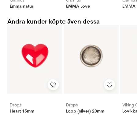
Garnius
Garnius
Garniu
Emma natur
EMMA Love
EMMA K
Andra kunder köpte även dessa
Drops
Drops
Viking 
Heart 15mm
Loop (silver) 20mm
Lovikka