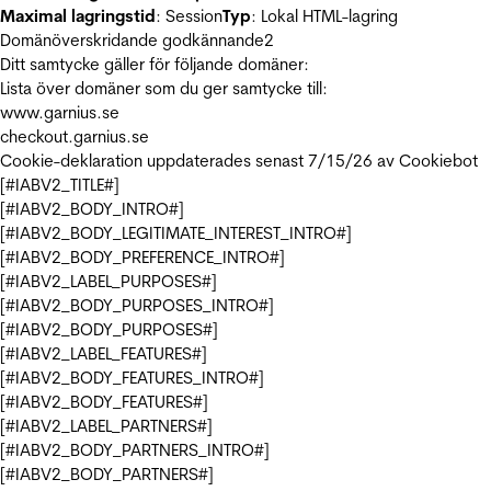
Maximal lagringstid
: Session
Typ
: Lokal HTML-lagring
Domänöverskridande godkännande
2
Ditt samtycke gäller för följande domäner:
Lista över domäner som du ger samtycke till:
www.garnius.se
checkout.garnius.se
Cookie-deklaration uppdaterades senast 7/15/26 av
Cookiebot
[#IABV2_TITLE#]
[#IABV2_BODY_INTRO#]
[#IABV2_BODY_LEGITIMATE_INTEREST_INTRO#]
[#IABV2_BODY_PREFERENCE_INTRO#]
[#IABV2_LABEL_PURPOSES#]
[#IABV2_BODY_PURPOSES_INTRO#]
[#IABV2_BODY_PURPOSES#]
[#IABV2_LABEL_FEATURES#]
[#IABV2_BODY_FEATURES_INTRO#]
[#IABV2_BODY_FEATURES#]
[#IABV2_LABEL_PARTNERS#]
[#IABV2_BODY_PARTNERS_INTRO#]
[#IABV2_BODY_PARTNERS#]