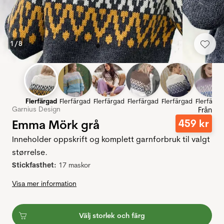
1
/
8
Flerfärgad
Flerfärgad
Flerfärgad
Flerfärgad
Flerfärgad
Flerfärga
Garnius Design
Från
Emma Mörk grå
459
kr
Inneholder oppskrift og komplett garnforbruk til valgt
størrelse.
Stickfasthet:
17 maskor
Visa mer information
Välj storlek och färg