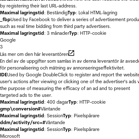
by registering their last URL-address.
Maximal lagringstid
: Beständig
Typ
: Lokal HTML-lagring
_fbp
Used by Facebook to deliver a series of advertisement produ
such as real time bidding from third party advertisers.
Maximal lagringstid
: 3 månader
Typ
: HTTP-cookie
Google
3
Läs mer om den här leverantören
En del av de uppgifter som samlas in av denna leverantör är avse
för personalisering och mätning av annonseringseffektivitet.
IDE
Used by Google DoubleClick to register and report the websit
user's actions after viewing or clicking one of the advertiser's ads 
the purpose of measuring the efficacy of an ad and to present
targeted ads to the user.
Maximal lagringstid
: 400 dagar
Typ
: HTTP-cookie
gmp\conversion#
Väntande
Maximal lagringstid
: Session
Typ
: Pixelspårare
ddm/activity/src=#
Väntande
Maximal lagringstid
: Session
Typ
: Pixelspårare
Microsoft