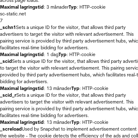
across page loads.
Maximal lagringstid
: 3 månader
Typ
: HTTP-cookie
sc-static.net
7
_schn1
Sets a unique ID for the visitor, that allows third party
advertisers to target the visitor with relevant advertisement. This
pairing service is provided by third party advertisement hubs, whi
facilitates real-time bidding for advertisers.
Maximal lagringstid
: 1 dag
Typ
: HTTP-cookie
_scid
Sets a unique ID for the visitor, that allows third party advert
to target the visitor with relevant advertisement. This pairing servic
provided by third party advertisement hubs, which facilitates real-
bidding for advertisers.
Maximal lagringstid
: 13 månader
Typ
: HTTP-cookie
_scid_r
Sets a unique ID for the visitor, that allows third party
advertisers to target the visitor with relevant advertisement. This
pairing service is provided by third party advertisement hubs, whi
facilitates real-time bidding for advertisers.
Maximal lagringstid
: 13 månader
Typ
: HTTP-cookie
_screload
Used by Snapchat to implement advertisement content
the website - The cookie detects the efficiency of the ads and col