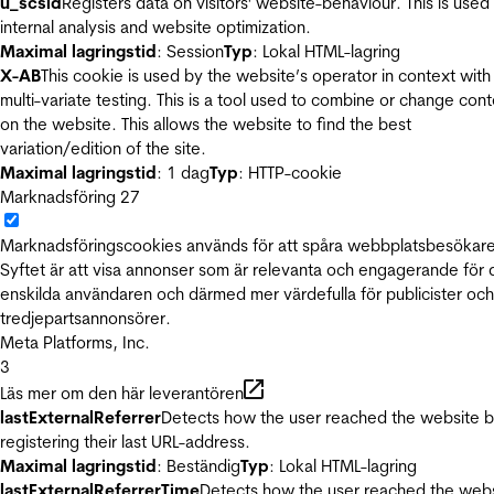
u_scsid
Registers data on visitors' website-behaviour. This is used 
internal analysis and website optimization.
Maximal lagringstid
: Session
Typ
: Lokal HTML-lagring
X-AB
This cookie is used by the website’s operator in context with
multi-variate testing. This is a tool used to combine or change con
on the website. This allows the website to find the best
variation/edition of the site.
Maximal lagringstid
: 1 dag
Typ
: HTTP-cookie
Marknadsföring
27
Marknadsföringscookies används för att spåra webbplatsbesökare
Syftet är att visa annonser som är relevanta och engagerande för
enskilda användaren och därmed mer värdefulla för publicister och
tredjepartsannonsörer.
Meta Platforms, Inc.
3
Läs mer om den här leverantören
lastExternalReferrer
Detects how the user reached the website 
registering their last URL-address.
Maximal lagringstid
: Beständig
Typ
: Lokal HTML-lagring
lastExternalReferrerTime
Detects how the user reached the web