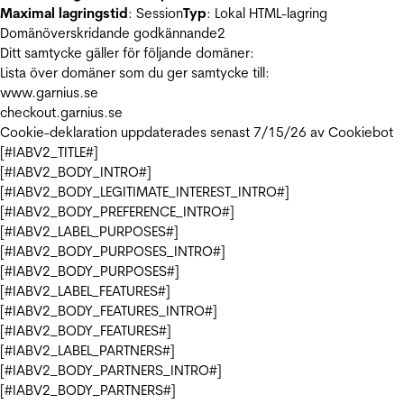
Maximal lagringstid
: Session
Typ
: Lokal HTML-lagring
Domänöverskridande godkännande
2
Ditt samtycke gäller för följande domäner:
Lista över domäner som du ger samtycke till:
www.garnius.se
checkout.garnius.se
Cookie-deklaration uppdaterades senast 7/15/26 av
Cookiebot
[#IABV2_TITLE#]
[#IABV2_BODY_INTRO#]
[#IABV2_BODY_LEGITIMATE_INTEREST_INTRO#]
[#IABV2_BODY_PREFERENCE_INTRO#]
[#IABV2_LABEL_PURPOSES#]
[#IABV2_BODY_PURPOSES_INTRO#]
[#IABV2_BODY_PURPOSES#]
[#IABV2_LABEL_FEATURES#]
[#IABV2_BODY_FEATURES_INTRO#]
[#IABV2_BODY_FEATURES#]
[#IABV2_LABEL_PARTNERS#]
[#IABV2_BODY_PARTNERS_INTRO#]
[#IABV2_BODY_PARTNERS#]