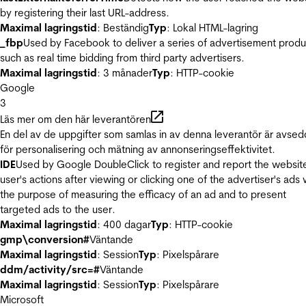
by registering their last URL-address.
Maximal lagringstid
: Beständig
Typ
: Lokal HTML-lagring
_fbp
Used by Facebook to deliver a series of advertisement produ
such as real time bidding from third party advertisers.
Maximal lagringstid
: 3 månader
Typ
: HTTP-cookie
Google
3
Läs mer om den här leverantören
En del av de uppgifter som samlas in av denna leverantör är avse
för personalisering och mätning av annonseringseffektivitet.
IDE
Used by Google DoubleClick to register and report the websit
user's actions after viewing or clicking one of the advertiser's ads 
the purpose of measuring the efficacy of an ad and to present
targeted ads to the user.
Maximal lagringstid
: 400 dagar
Typ
: HTTP-cookie
gmp\conversion#
Väntande
Maximal lagringstid
: Session
Typ
: Pixelspårare
ddm/activity/src=#
Väntande
Maximal lagringstid
: Session
Typ
: Pixelspårare
Microsoft