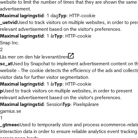
website to limit the number of times that they are shown the same
advertisement.
Maximal lagringstid
: 1 dag
Typ
: HTTP-cookie
_uetvid
Used to track visitors on multiple websites, in order to pre
relevant advertisement based on the visitor's preferences.
Maximal lagringstid
: 1 år
Typ
: HTTP-cookie
Snap Inc.
2
Läs mer om den här leverantören
sc_at
Used by Snapchat to implement advertisement content on t
website - The cookie detects the efficiency of the ads and collect
visitor data for further visitor segmentation.
Maximal lagringstid
: 1 år
Typ
: HTTP-cookie
p
Used to track visitors on multiple websites, in order to present
relevant advertisement based on the visitor's preferences.
Maximal lagringstid
: Session
Typ
: Pixelspårare
garnius.se
1
_gtmeec
Used to temporarily store and process ecommerce-relat
interaction data in order to ensure reliable analytics event tracking