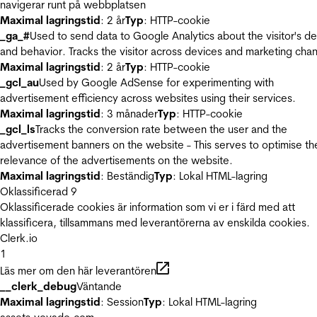
navigerar runt på webbplatsen
Maximal lagringstid
: 2 år
Typ
: HTTP-cookie
_ga_#
Used to send data to Google Analytics about the visitor's d
and behavior. Tracks the visitor across devices and marketing chan
Maximal lagringstid
: 2 år
Typ
: HTTP-cookie
_gcl_au
Used by Google AdSense for experimenting with
advertisement efficiency across websites using their services.
Maximal lagringstid
: 3 månader
Typ
: HTTP-cookie
_gcl_ls
Tracks the conversion rate between the user and the
advertisement banners on the website - This serves to optimise th
relevance of the advertisements on the website.
Maximal lagringstid
: Beständig
Typ
: Lokal HTML-lagring
Oklassificerad
9
Oklassificerade cookies är information som vi er i färd med att
klassificera, tillsammans med leverantörerna av enskilda cookies.
Clerk.io
1
Läs mer om den här leverantören
__clerk_debug
Väntande
Maximal lagringstid
: Session
Typ
: Lokal HTML-lagring