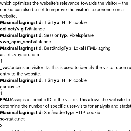
which optimizes the website's relevance towards the visitor – the
cookie can also be set to improve the visitor's experience on a
website.
Maximal lagringstid
: 1 år
Typ
: HTTP-cookie
collect/v.gif
Väntande
Maximal lagringstid
: Session
Typ
: Pixelspårare
vwo_apm_sent
Väntande
Maximal lagringstid
: Beständig
Typ
: Lokal HTML-lagring
assets.voyado.com
1
_va
Contains an visitor ID. This is used to identify the visitor upon r
entry to the website.
Maximal lagringstid
: 1 år
Typ
: HTTP-cookie
garnius.se
1
FPAU
Assigns a specific ID to the visitor. This allows the website to
determine the number of specific user-visits for analysis and statist
Maximal lagringstid
: 3 månader
Typ
: HTTP-cookie
sc-static.net
2