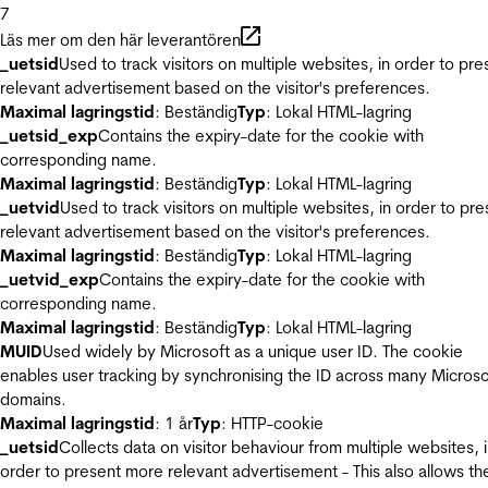
7
Läs mer om den här leverantören
_uetsid
Used to track visitors on multiple websites, in order to pre
relevant advertisement based on the visitor's preferences.
Maximal lagringstid
: Beständig
Typ
: Lokal HTML-lagring
_uetsid_exp
Contains the expiry-date for the cookie with
corresponding name.
Maximal lagringstid
: Beständig
Typ
: Lokal HTML-lagring
_uetvid
Used to track visitors on multiple websites, in order to pre
relevant advertisement based on the visitor's preferences.
Maximal lagringstid
: Beständig
Typ
: Lokal HTML-lagring
_uetvid_exp
Contains the expiry-date for the cookie with
corresponding name.
Maximal lagringstid
: Beständig
Typ
: Lokal HTML-lagring
MUID
Used widely by Microsoft as a unique user ID. The cookie
enables user tracking by synchronising the ID across many Microso
domains.
Maximal lagringstid
: 1 år
Typ
: HTTP-cookie
_uetsid
Collects data on visitor behaviour from multiple websites, 
order to present more relevant advertisement - This also allows th