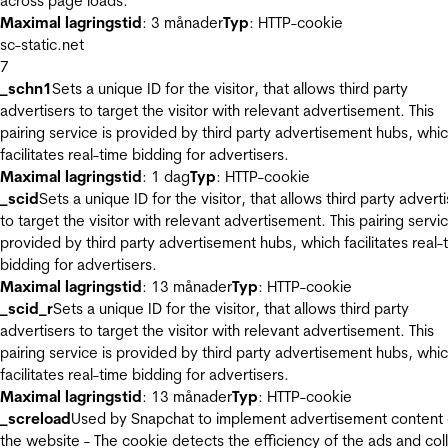
across page loads.
Maximal lagringstid
: 3 månader
Typ
: HTTP-cookie
sc-static.net
7
_schn1
Sets a unique ID for the visitor, that allows third party
advertisers to target the visitor with relevant advertisement. This
pairing service is provided by third party advertisement hubs, whi
facilitates real-time bidding for advertisers.
Maximal lagringstid
: 1 dag
Typ
: HTTP-cookie
_scid
Sets a unique ID for the visitor, that allows third party advert
to target the visitor with relevant advertisement. This pairing servic
provided by third party advertisement hubs, which facilitates real-
bidding for advertisers.
Maximal lagringstid
: 13 månader
Typ
: HTTP-cookie
_scid_r
Sets a unique ID for the visitor, that allows third party
advertisers to target the visitor with relevant advertisement. This
pairing service is provided by third party advertisement hubs, whi
facilitates real-time bidding for advertisers.
Maximal lagringstid
: 13 månader
Typ
: HTTP-cookie
_screload
Used by Snapchat to implement advertisement content
the website - The cookie detects the efficiency of the ads and col