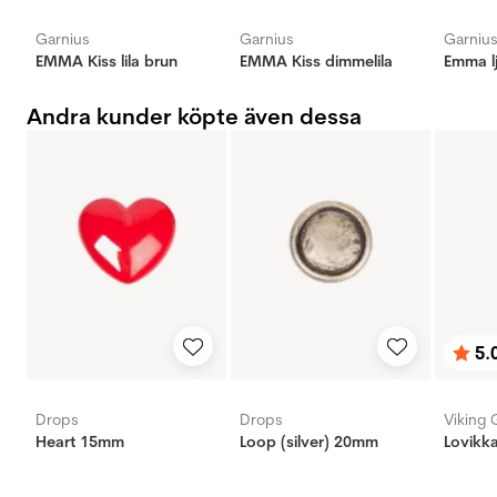
Garnius
Garnius
Garniu
EMMA Kiss lila brun
EMMA Kiss dimmelila
Emma l
Andra kunder köpte även dessa
5.
Bety
utav 
Drops
Drops
Viking 
Heart 15mm
Loop (silver) 20mm
Lovikka