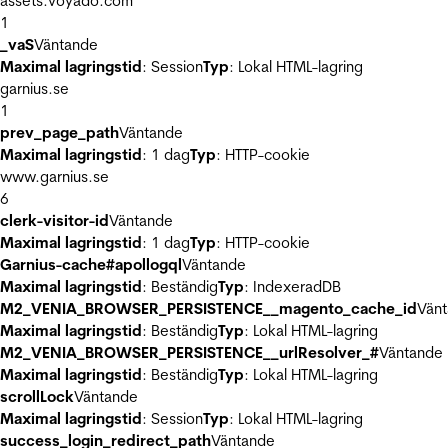
assets.voyado.com
1
_vaS
Väntande
Maximal lagringstid
: Session
Typ
: Lokal HTML-lagring
garnius.se
1
prev_page_path
Väntande
Maximal lagringstid
: 1 dag
Typ
: HTTP-cookie
www.garnius.se
6
clerk-visitor-id
Väntande
Maximal lagringstid
: 1 dag
Typ
: HTTP-cookie
Garnius-cache#apollogql
Väntande
Maximal lagringstid
: Beständig
Typ
: IndexeradDB
M2_VENIA_BROWSER_PERSISTENCE__magento_cache_id
Vän
Maximal lagringstid
: Beständig
Typ
: Lokal HTML-lagring
M2_VENIA_BROWSER_PERSISTENCE__urlResolver_#
Väntande
Maximal lagringstid
: Beständig
Typ
: Lokal HTML-lagring
scrollLock
Väntande
Maximal lagringstid
: Session
Typ
: Lokal HTML-lagring
success_login_redirect_path
Väntande