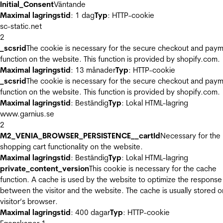
Initial_Consent
Väntande
Maximal lagringstid
: 1 dag
Typ
: HTTP-cookie
sc-static.net
2
_scsrid
The cookie is necessary for the secure checkout and pay
function on the website. This function is provided by shopify.com.
Maximal lagringstid
: 13 månader
Typ
: HTTP-cookie
_scsrid
The cookie is necessary for the secure checkout and pay
function on the website. This function is provided by shopify.com.
Maximal lagringstid
: Beständig
Typ
: Lokal HTML-lagring
www.garnius.se
2
M2_VENIA_BROWSER_PERSISTENCE__cartId
Necessary for the
shopping cart functionality on the website.
Maximal lagringstid
: Beständig
Typ
: Lokal HTML-lagring
private_content_version
This cookie is necessary for the cache
function. A cache is used by the website to optimize the response
between the visitor and the website. The cache is usually stored o
visitor’s browser.
Maximal lagringstid
: 400 dagar
Typ
: HTTP-cookie