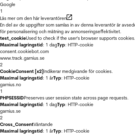
Google
1
Läs mer om den här leverantören
En del av de uppgifter som samlas in av denna leverantör är avse
för personalisering och mätning av annonseringseffektivitet.
test_cookie
Used to check if the user's browser supports cookies
Maximal lagringstid
: 1 dag
Typ
: HTTP-cookie
consent.cookiebot.com
www.track.garnius.se
2
CookieConsent [x2]
Indikerar medgivande för cookies.
Maximal lagringstid
: 1 år
Typ
: HTTP-cookie
garnius.no
1
PHPSESSID
Preserves user session state across page requests.
Maximal lagringstid
: 1 dag
Typ
: HTTP-cookie
garnius.se
2
Cross_Consent
Väntande
Maximal lagringstid
: 1 år
Typ
: HTTP-cookie