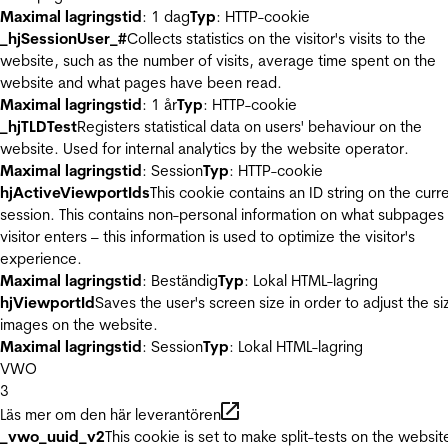
Maximal lagringstid
: 1 dag
Typ
: HTTP-cookie
_hjSessionUser_#
Collects statistics on the visitor's visits to the
website, such as the number of visits, average time spent on the
website and what pages have been read.
Maximal lagringstid
: 1 år
Typ
: HTTP-cookie
_hjTLDTest
Registers statistical data on users' behaviour on the
website. Used for internal analytics by the website operator.
Maximal lagringstid
: Session
Typ
: HTTP-cookie
hjActiveViewportIds
This cookie contains an ID string on the curr
session. This contains non-personal information on what subpages
visitor enters – this information is used to optimize the visitor's
experience.
Maximal lagringstid
: Beständig
Typ
: Lokal HTML-lagring
hjViewportId
Saves the user's screen size in order to adjust the si
images on the website.
Maximal lagringstid
: Session
Typ
: Lokal HTML-lagring
VWO
3
Läs mer om den här leverantören
_vwo_uuid_v2
This cookie is set to make split-tests on the websit