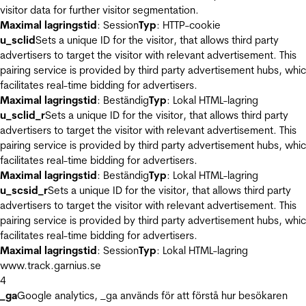
visitor data for further visitor segmentation.
Maximal lagringstid
: Session
Typ
: HTTP-cookie
u_sclid
Sets a unique ID for the visitor, that allows third party
advertisers to target the visitor with relevant advertisement. This
pairing service is provided by third party advertisement hubs, whi
facilitates real-time bidding for advertisers.
Maximal lagringstid
: Beständig
Typ
: Lokal HTML-lagring
u_sclid_r
Sets a unique ID for the visitor, that allows third party
advertisers to target the visitor with relevant advertisement. This
pairing service is provided by third party advertisement hubs, whi
facilitates real-time bidding for advertisers.
Maximal lagringstid
: Beständig
Typ
: Lokal HTML-lagring
u_scsid_r
Sets a unique ID for the visitor, that allows third party
advertisers to target the visitor with relevant advertisement. This
pairing service is provided by third party advertisement hubs, whi
facilitates real-time bidding for advertisers.
Maximal lagringstid
: Session
Typ
: Lokal HTML-lagring
www.track.garnius.se
4
_ga
Google analytics, _ga används för att förstå hur besökaren