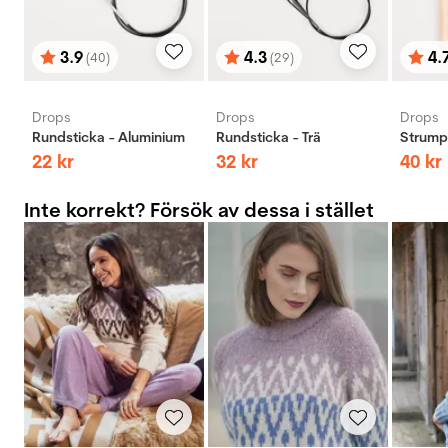
3.9
4.3
4.
(40)
(29)
Betyg:
utav 5 stjärnor
Betyg:
utav 5 stjärnor
Bety
utav 
Drops
Drops
Drops
Rundsticka - Aluminium
Rundsticka - Trä
Strumps
22
kr
32
kr
40
kr
Inte korrekt? Försök av dessa i stället