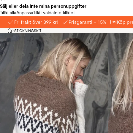
Sälj eller dela inte mina personuppgifter
Tillåt alla
Anpassa
Tillåt valda
Inte tillåtet
Fri frakt över 899 kr!
Prisgaranti + 15%
Köp pre
Hem
STICKNINGSKIT
>