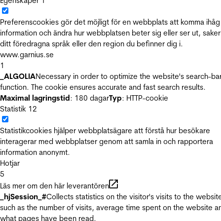
Egenskaper
1
Preferenscookies gör det möjligt för en webbplats att komma ihåg
information och ändra hur webbplatsen beter sig eller ser ut, sake
ditt föredragna språk eller den region du befinner dig i.
www.garnius.se
1
_ALGOLIA
Necessary in order to optimize the website's search-ba
function. The cookie ensures accurate and fast search results.
Maximal lagringstid
: 180 dagar
Typ
: HTTP-cookie
Statistik
12
Statistikcookies hjälper webbplatsägare att förstå hur besökare
interagerar med webbplatser genom att samla in och rapportera
information anonymt.
Hotjar
5
Läs mer om den här leverantören
_hjSession_#
Collects statistics on the visitor's visits to the websit
such as the number of visits, average time spent on the website a
what pages have been read.