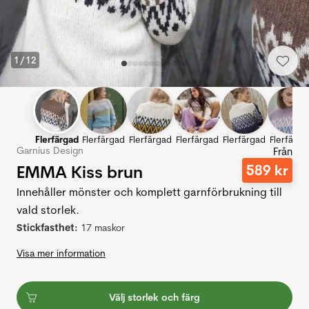
1
/
12
Flerfärgad
Flerfärgad
Flerfärgad
Flerfärgad
Flerfärgad
Flerfärga
Garnius Design
Från
EMMA Kiss brun
589
kr
Innehåller mönster och komplett garnförbrukning till
vald storlek.
Stickfasthet:
17 maskor
Visa mer information
Välj storlek och färg