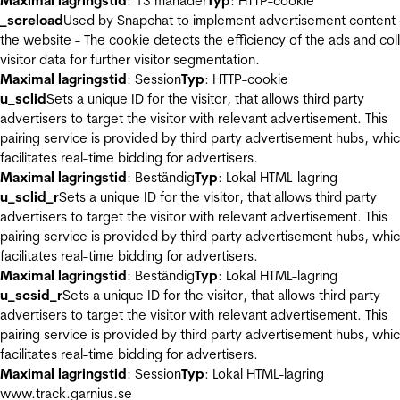
Maximal lagringstid
: 13 månader
Typ
: HTTP-cookie
_screload
Used by Snapchat to implement advertisement content
the website - The cookie detects the efficiency of the ads and col
visitor data for further visitor segmentation.
Maximal lagringstid
: Session
Typ
: HTTP-cookie
u_sclid
Sets a unique ID for the visitor, that allows third party
advertisers to target the visitor with relevant advertisement. This
pairing service is provided by third party advertisement hubs, whi
facilitates real-time bidding for advertisers.
Maximal lagringstid
: Beständig
Typ
: Lokal HTML-lagring
u_sclid_r
Sets a unique ID for the visitor, that allows third party
advertisers to target the visitor with relevant advertisement. This
pairing service is provided by third party advertisement hubs, whi
facilitates real-time bidding for advertisers.
Maximal lagringstid
: Beständig
Typ
: Lokal HTML-lagring
u_scsid_r
Sets a unique ID for the visitor, that allows third party
advertisers to target the visitor with relevant advertisement. This
pairing service is provided by third party advertisement hubs, whi
facilitates real-time bidding for advertisers.
Maximal lagringstid
: Session
Typ
: Lokal HTML-lagring
www.track.garnius.se