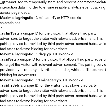
_gtmeec
Used to temporarily store and process ecommerce-relat
interaction data in order to ensure reliable analytics event tracking
across page loads.
Maximal lagringstid
: 3 månader
Typ
: HTTP-cookie
sc-static.net
7
_schn1
Sets a unique ID for the visitor, that allows third party
advertisers to target the visitor with relevant advertisement. This
pairing service is provided by third party advertisement hubs, whi
facilitates real-time bidding for advertisers.
Maximal lagringstid
: 1 dag
Typ
: HTTP-cookie
_scid
Sets a unique ID for the visitor, that allows third party advert
to target the visitor with relevant advertisement. This pairing servic
provided by third party advertisement hubs, which facilitates real-
bidding for advertisers.
Maximal lagringstid
: 13 månader
Typ
: HTTP-cookie
_scid_r
Sets a unique ID for the visitor, that allows third party
advertisers to target the visitor with relevant advertisement. This
pairing service is provided by third party advertisement hubs, whi
facilitates real-time bidding for advertisers.