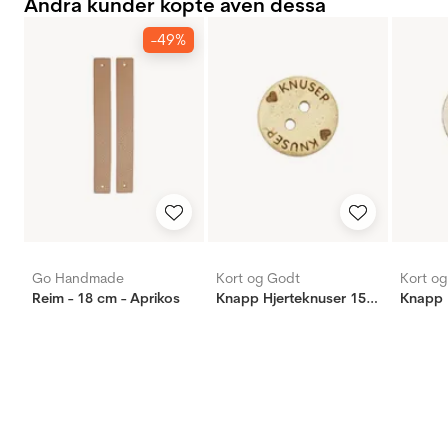
Andra kunder köpte även dessa
-49%
Go Handmade
Kort og Godt
Kort o
Reim - 18 cm - Aprikos
Knapp Hjerteknuser 15mm
Knapp 