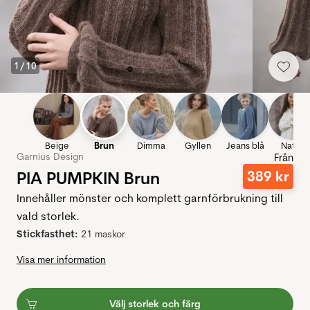
1
/
10
Beige
Brun
Dimma
Gyllen
Jeans blå
Natur
Garnius Design
Från
PIA PUMPKIN Brun
389
kr
Innehåller mönster och komplett garnförbrukning till
vald storlek.
Stickfasthet:
21 maskor
Visa mer information
Välj storlek och färg