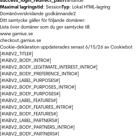
success_login_redirect_path
Väntande
Maximal lagringstid
: Session
Typ
: Lokal HTML-lagring
Domänöverskridande godkännande
2
Ditt samtycke gäller för följande domäner:
Lista över domäner som du ger samtycke till:
www.garnius.se
checkout.garnius.se
Cookie-deklaration uppdaterades senast 6/15/26 av
Cookiebot
[#IABV2_TITLE#]
[#IABV2_BODY_INTRO#]
[#IABV2_BODY_LEGITIMATE_INTEREST_INTRO#]
[#IABV2_BODY_PREFERENCE_INTRO#]
[#IABV2_LABEL_PURPOSES#]
[#IABV2_BODY_PURPOSES_INTRO#]
[#IABV2_BODY_PURPOSES#]
[#IABV2_LABEL_FEATURES#]
[#IABV2_BODY_FEATURES_INTRO#]
[#IABV2_BODY_FEATURES#]
[#IABV2_LABEL_PARTNERS#]
[#IABV2_BODY_PARTNERS_INTRO#]
[#IABV2_BODY_PARTNERS#]