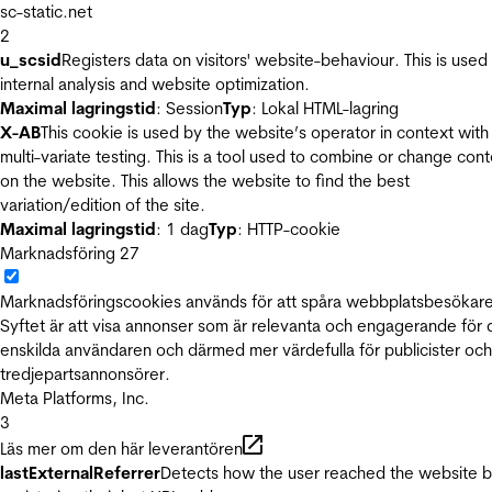
sc-static.net
2
u_scsid
Registers data on visitors' website-behaviour. This is used 
internal analysis and website optimization.
Maximal lagringstid
: Session
Typ
: Lokal HTML-lagring
X-AB
This cookie is used by the website’s operator in context with
multi-variate testing. This is a tool used to combine or change con
on the website. This allows the website to find the best
variation/edition of the site.
Maximal lagringstid
: 1 dag
Typ
: HTTP-cookie
Marknadsföring
27
Marknadsföringscookies används för att spåra webbplatsbesökare
Syftet är att visa annonser som är relevanta och engagerande för
enskilda användaren och därmed mer värdefulla för publicister och
tredjepartsannonsörer.
Meta Platforms, Inc.
3
Läs mer om den här leverantören
lastExternalReferrer
Detects how the user reached the website 