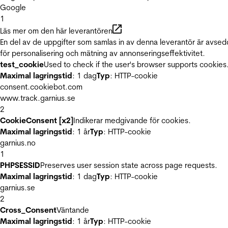
Google
1
Läs mer om den här leverantören
En del av de uppgifter som samlas in av denna leverantör är avse
för personalisering och mätning av annonseringseffektivitet.
test_cookie
Used to check if the user's browser supports cookies
Maximal lagringstid
: 1 dag
Typ
: HTTP-cookie
consent.cookiebot.com
www.track.garnius.se
2
CookieConsent [x2]
Indikerar medgivande för cookies.
Maximal lagringstid
: 1 år
Typ
: HTTP-cookie
garnius.no
1
PHPSESSID
Preserves user session state across page requests.
Maximal lagringstid
: 1 dag
Typ
: HTTP-cookie
garnius.se
2
Cross_Consent
Väntande
Maximal lagringstid
: 1 år
Typ
: HTTP-cookie