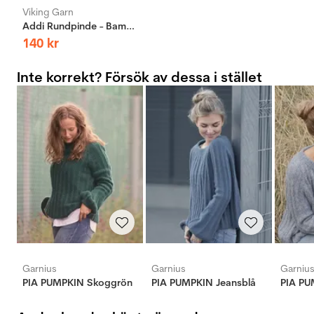
Viking Garn
Addi Rundpinde - Bambus - 40cm - 3mm
140
kr
Inte korrekt? Försök av dessa i stället
Garnius
Garnius
Garniu
PIA PUMPKIN Skoggrön
PIA PUMPKIN Jeansblå
PIA P