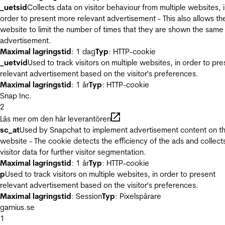
_uetsid
Collects data on visitor behaviour from multiple websites, 
order to present more relevant advertisement - This also allows th
website to limit the number of times that they are shown the same
advertisement.
Maximal lagringstid
: 1 dag
Typ
: HTTP-cookie
_uetvid
Used to track visitors on multiple websites, in order to pre
relevant advertisement based on the visitor's preferences.
Maximal lagringstid
: 1 år
Typ
: HTTP-cookie
Snap Inc.
2
Läs mer om den här leverantören
sc_at
Used by Snapchat to implement advertisement content on t
website - The cookie detects the efficiency of the ads and collect
visitor data for further visitor segmentation.
Maximal lagringstid
: 1 år
Typ
: HTTP-cookie
p
Used to track visitors on multiple websites, in order to present
relevant advertisement based on the visitor's preferences.
Maximal lagringstid
: Session
Typ
: Pixelspårare
garnius.se
1