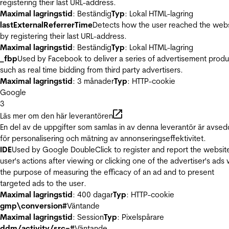
registering their last URL-address.
Maximal lagringstid
: Beständig
Typ
: Lokal HTML-lagring
lastExternalReferrerTime
Detects how the user reached the web
by registering their last URL-address.
Maximal lagringstid
: Beständig
Typ
: Lokal HTML-lagring
_fbp
Used by Facebook to deliver a series of advertisement produ
such as real time bidding from third party advertisers.
Maximal lagringstid
: 3 månader
Typ
: HTTP-cookie
Google
3
Läs mer om den här leverantören
En del av de uppgifter som samlas in av denna leverantör är avse
för personalisering och mätning av annonseringseffektivitet.
IDE
Used by Google DoubleClick to register and report the websit
user's actions after viewing or clicking one of the advertiser's ads 
the purpose of measuring the efficacy of an ad and to present
targeted ads to the user.
Maximal lagringstid
: 400 dagar
Typ
: HTTP-cookie
gmp\conversion#
Väntande
Maximal lagringstid
: Session
Typ
: Pixelspårare
ddm/activity/src=#
Väntande