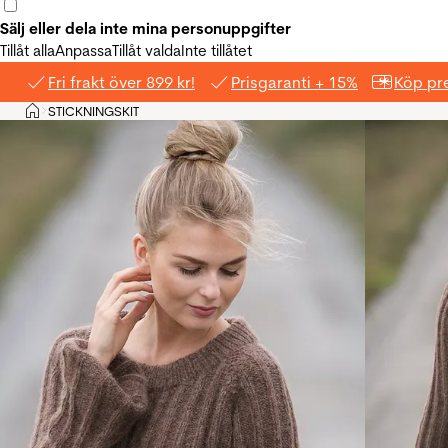
Sälj eller dela inte mina personuppgifter
Tillåt alla
Anpassa
Tillåt valda
Inte tillåtet
Fri frakt över 899 kr!
Prisgaranti + 15%
Köp pre
Hem
STICKNINGSKIT
>