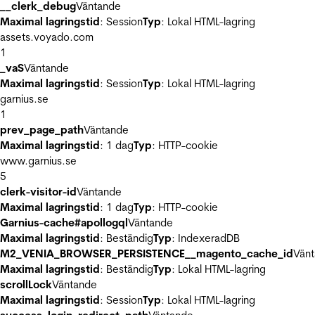
__clerk_debug
Väntande
Maximal lagringstid
: Session
Typ
: Lokal HTML-lagring
assets.voyado.com
1
_vaS
Väntande
Maximal lagringstid
: Session
Typ
: Lokal HTML-lagring
garnius.se
1
prev_page_path
Väntande
Maximal lagringstid
: 1 dag
Typ
: HTTP-cookie
www.garnius.se
5
clerk-visitor-id
Väntande
Maximal lagringstid
: 1 dag
Typ
: HTTP-cookie
Garnius-cache#apollogql
Väntande
Maximal lagringstid
: Beständig
Typ
: IndexeradDB
M2_VENIA_BROWSER_PERSISTENCE__magento_cache_id
Vän
Maximal lagringstid
: Beständig
Typ
: Lokal HTML-lagring
scrollLock
Väntande
Maximal lagringstid
: Session
Typ
: Lokal HTML-lagring