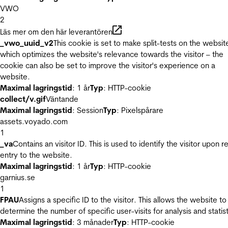
VWO
2
Läs mer om den här leverantören
_vwo_uuid_v2
This cookie is set to make split-tests on the websit
which optimizes the website's relevance towards the visitor – the
cookie can also be set to improve the visitor's experience on a
website.
Maximal lagringstid
: 1 år
Typ
: HTTP-cookie
collect/v.gif
Väntande
Maximal lagringstid
: Session
Typ
: Pixelspårare
assets.voyado.com
1
_va
Contains an visitor ID. This is used to identify the visitor upon r
entry to the website.
Maximal lagringstid
: 1 år
Typ
: HTTP-cookie
garnius.se
1
FPAU
Assigns a specific ID to the visitor. This allows the website to
determine the number of specific user-visits for analysis and statist
Maximal lagringstid
: 3 månader
Typ
: HTTP-cookie