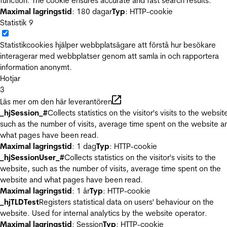
function. The cookie ensures accurate and fast search results.
Maximal lagringstid
: 180 dagar
Typ
: HTTP-cookie
Statistik
9
Statistikcookies hjälper webbplatsägare att förstå hur besökare
interagerar med webbplatser genom att samla in och rapportera
information anonymt.
Hotjar
3
Läs mer om den här leverantören
_hjSession_#
Collects statistics on the visitor's visits to the websit
such as the number of visits, average time spent on the website a
what pages have been read.
Maximal lagringstid
: 1 dag
Typ
: HTTP-cookie
_hjSessionUser_#
Collects statistics on the visitor's visits to the
website, such as the number of visits, average time spent on the
website and what pages have been read.
Maximal lagringstid
: 1 år
Typ
: HTTP-cookie
_hjTLDTest
Registers statistical data on users' behaviour on the
website. Used for internal analytics by the website operator.
Maximal lagringstid
: Session
Typ
: HTTP-cookie