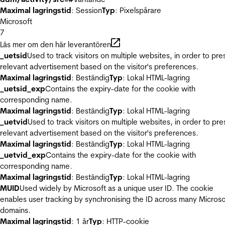
Maximal lagringstid
: Session
Typ
: Pixelspårare
Microsoft
7
Läs mer om den här leverantören
_uetsid
Used to track visitors on multiple websites, in order to pre
relevant advertisement based on the visitor's preferences.
Maximal lagringstid
: Beständig
Typ
: Lokal HTML-lagring
_uetsid_exp
Contains the expiry-date for the cookie with
corresponding name.
Maximal lagringstid
: Beständig
Typ
: Lokal HTML-lagring
_uetvid
Used to track visitors on multiple websites, in order to pre
relevant advertisement based on the visitor's preferences.
Maximal lagringstid
: Beständig
Typ
: Lokal HTML-lagring
_uetvid_exp
Contains the expiry-date for the cookie with
corresponding name.
Maximal lagringstid
: Beständig
Typ
: Lokal HTML-lagring
MUID
Used widely by Microsoft as a unique user ID. The cookie
enables user tracking by synchronising the ID across many Microso
domains.
Maximal lagringstid
: 1 år
Typ
: HTTP-cookie