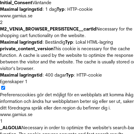
Initial_Consent
Väntande
Maximal lagringstid
: 1 dag
Typ
: HTTP-cookie
www.garnius.se
2
M2_VENIA_BROWSER_PERSISTENCE__cartId
Necessary for the
shopping cart functionality on the website.
Maximal lagringstid
: Beständig
Typ
: Lokal HTML-lagring
private_content_version
This cookie is necessary for the cache
function. A cache is used by the website to optimize the response
between the visitor and the website. The cache is usually stored o
visitor’s browser.
Maximal lagringstid
: 400 dagar
Typ
: HTTP-cookie
Egenskaper
1
Preferenscookies gör det möjligt för en webbplats att komma ihåg
information och ändra hur webbplatsen beter sig eller ser ut, sake
ditt föredragna språk eller den region du befinner dig i.
www.garnius.se
1
_ALGOLIA
Necessary in order to optimize the website's search-ba