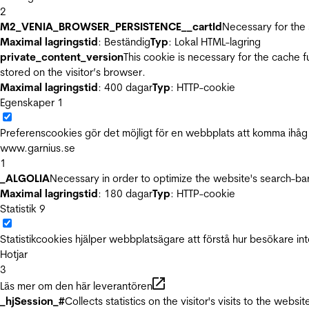
2
M2_VENIA_BROWSER_PERSISTENCE__cartId
Necessary for the 
Maximal lagringstid
: Beständig
Typ
: Lokal HTML-lagring
private_content_version
This cookie is necessary for the cache 
stored on the visitor’s browser.
Maximal lagringstid
: 400 dagar
Typ
: HTTP-cookie
Egenskaper
1
Preferenscookies gör det möjligt för en webbplats att komma ihåg i
www.garnius.se
1
_ALGOLIA
Necessary in order to optimize the website's search-bar
Maximal lagringstid
: 180 dagar
Typ
: HTTP-cookie
Statistik
9
Statistikcookies hjälper webbplatsägare att förstå hur besökare 
Hotjar
3
Läs mer om den här leverantören
_hjSession_#
Collects statistics on the visitor's visits to the we