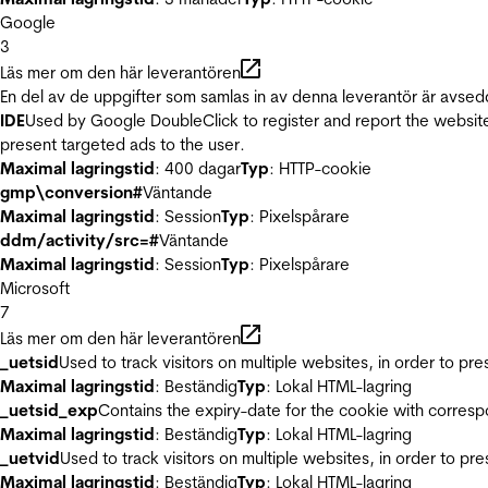
Google
3
Läs mer om den här leverantören
En del av de uppgifter som samlas in av denna leverantör är avsed
IDE
Used by Google DoubleClick to register and report the website u
present targeted ads to the user.
Maximal lagringstid
: 400 dagar
Typ
: HTTP-cookie
gmp\conversion#
Väntande
Maximal lagringstid
: Session
Typ
: Pixelspårare
ddm/activity/src=#
Väntande
Maximal lagringstid
: Session
Typ
: Pixelspårare
Microsoft
7
Läs mer om den här leverantören
_uetsid
Used to track visitors on multiple websites, in order to pr
Maximal lagringstid
: Beständig
Typ
: Lokal HTML-lagring
_uetsid_exp
Contains the expiry-date for the cookie with corres
Maximal lagringstid
: Beständig
Typ
: Lokal HTML-lagring
_uetvid
Used to track visitors on multiple websites, in order to pr
Maximal lagringstid
: Beständig
Typ
: Lokal HTML-lagring