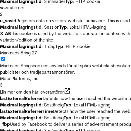
Maximal lagringstid
: 3 månader
Typ
: HTTP-cookie
sc-static.net
2
u_scsid
Registers data on visitors' website-behaviour. This is used 
Maximal lagringstid
: Session
Typ
: Lokal HTML-lagring
X-AB
This cookie is used by the website’s operator in context with 
variation/edition of the site.
Maximal lagringstid
: 1 dag
Typ
: HTTP-cookie
Marknadsföring
27
Marknadsföringscookies används för att spåra webbplatsbesökare.
publicister och tredjepartsannonsörer.
Meta Platforms, Inc.
3
Läs mer om den här leverantören
lastExternalReferrer
Detects how the user reached the website by 
Maximal lagringstid
: Beständig
Typ
: Lokal HTML-lagring
lastExternalReferrerTime
Detects how the user reached the websi
Maximal lagringstid
: Beständig
Typ
: Lokal HTML-lagring
_fbp
Used by Facebook to deliver a series of advertisement product
Maximal lagringstid
: 3 månader
Typ
: HTTP-cookie