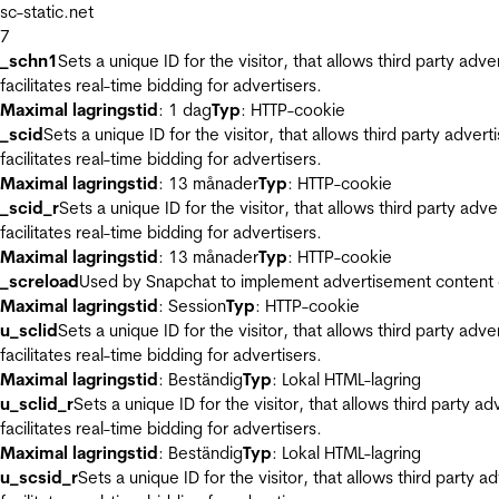
sc-static.net
7
_schn1
Sets a unique ID for the visitor, that allows third party adv
facilitates real-time bidding for advertisers.
Maximal lagringstid
: 1 dag
Typ
: HTTP-cookie
_scid
Sets a unique ID for the visitor, that allows third party adver
facilitates real-time bidding for advertisers.
Maximal lagringstid
: 13 månader
Typ
: HTTP-cookie
_scid_r
Sets a unique ID for the visitor, that allows third party adv
facilitates real-time bidding for advertisers.
Maximal lagringstid
: 13 månader
Typ
: HTTP-cookie
_screload
Used by Snapchat to implement advertisement content on 
Maximal lagringstid
: Session
Typ
: HTTP-cookie
u_sclid
Sets a unique ID for the visitor, that allows third party adv
facilitates real-time bidding for advertisers.
Maximal lagringstid
: Beständig
Typ
: Lokal HTML-lagring
u_sclid_r
Sets a unique ID for the visitor, that allows third party a
facilitates real-time bidding for advertisers.
Maximal lagringstid
: Beständig
Typ
: Lokal HTML-lagring
u_scsid_r
Sets a unique ID for the visitor, that allows third party 