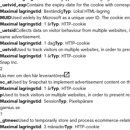
_uetvid_exp
Contains the expiry-date for the cookie with corres
Maximal lagringstid
: Beständig
Typ
: Lokal HTML-lagring
MUID
Used widely by Microsoft as a unique user ID. The cookie en
Maximal lagringstid
: 1 år
Typ
: HTTP-cookie
_uetsid
Collects data on visitor behaviour from multiple websites, 
same advertisement.
Maximal lagringstid
: 1 dag
Typ
: HTTP-cookie
_uetvid
Used to track visitors on multiple websites, in order to pr
Maximal lagringstid
: 1 år
Typ
: HTTP-cookie
Snap Inc.
2
Läs mer om den här leverantören
sc_at
Used by Snapchat to implement advertisement content on the w
Maximal lagringstid
: 1 år
Typ
: HTTP-cookie
p
Used to track visitors on multiple websites, in order to present 
Maximal lagringstid
: Session
Typ
: Pixelspårare
garnius.se
1
_gtmeec
Used to temporarily store and process ecommerce-related 
Maximal lagringstid
: 3 månader
Typ
: HTTP-cookie