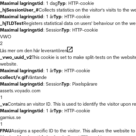
Maximal lagringstid
: 1 dag
Typ
: HTTP-cookie
_hjSessionUser_#
Collects statistics on the visitor's visits to t
Maximal lagringstid
: 1 år
Typ
: HTTP-cookie
_hjTLDTest
Registers statistical data on users' behaviour on the we
Maximal lagringstid
: Session
Typ
: HTTP-cookie
VWO
2
Läs mer om den här leverantören
_vwo_uuid_v2
This cookie is set to make split-tests on the websi
website.
Maximal lagringstid
: 1 år
Typ
: HTTP-cookie
collect/v.gif
Väntande
Maximal lagringstid
: Session
Typ
: Pixelspårare
assets.voyado.com
1
_va
Contains an visitor ID. This is used to identify the visitor upon 
Maximal lagringstid
: 1 år
Typ
: HTTP-cookie
garnius.se
1
FPAU
Assigns a specific ID to the visitor. This allows the website to