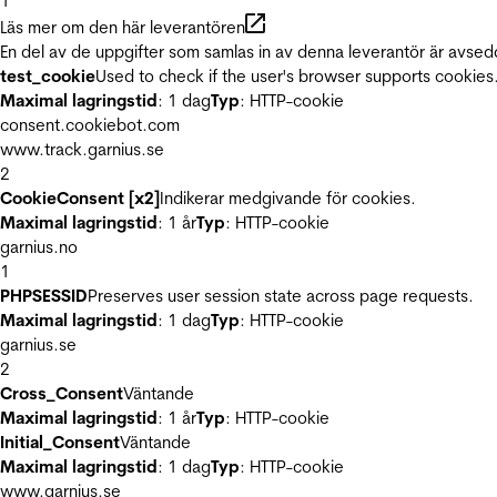
1
Läs mer om den här leverantören
En del av de uppgifter som samlas in av denna leverantör är avsed
test_cookie
Used to check if the user's browser supports cookies
Maximal lagringstid
: 1 dag
Typ
: HTTP-cookie
consent.cookiebot.com
www.track.garnius.se
2
CookieConsent [x2]
Indikerar medgivande för cookies.
Maximal lagringstid
: 1 år
Typ
: HTTP-cookie
garnius.no
1
PHPSESSID
Preserves user session state across page requests.
Maximal lagringstid
: 1 dag
Typ
: HTTP-cookie
garnius.se
2
Cross_Consent
Väntande
Maximal lagringstid
: 1 år
Typ
: HTTP-cookie
Initial_Consent
Väntande
Maximal lagringstid
: 1 dag
Typ
: HTTP-cookie
www.garnius.se