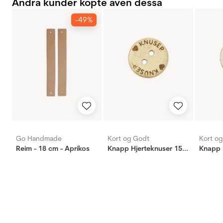
Andra kunder köpte även dessa
-49%
Go Handmade
Kort og Godt
Kort o
Reim - 18 cm - Aprikos
Knapp Hjerteknuser 15mm
Knapp 