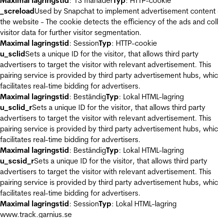
Maximal lagringstid
: 13 månader
Typ
: HTTP-cookie
_screload
Used by Snapchat to implement advertisement content
the website - The cookie detects the efficiency of the ads and col
visitor data for further visitor segmentation.
Maximal lagringstid
: Session
Typ
: HTTP-cookie
u_sclid
Sets a unique ID for the visitor, that allows third party
advertisers to target the visitor with relevant advertisement. This
pairing service is provided by third party advertisement hubs, whi
facilitates real-time bidding for advertisers.
Maximal lagringstid
: Beständig
Typ
: Lokal HTML-lagring
u_sclid_r
Sets a unique ID for the visitor, that allows third party
advertisers to target the visitor with relevant advertisement. This
pairing service is provided by third party advertisement hubs, whi
facilitates real-time bidding for advertisers.
Maximal lagringstid
: Beständig
Typ
: Lokal HTML-lagring
u_scsid_r
Sets a unique ID for the visitor, that allows third party
advertisers to target the visitor with relevant advertisement. This
pairing service is provided by third party advertisement hubs, whi
facilitates real-time bidding for advertisers.
Maximal lagringstid
: Session
Typ
: Lokal HTML-lagring
www.track.garnius.se