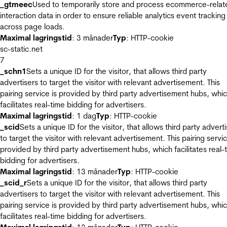
_gtmeec
Used to temporarily store and process ecommerce-relat
interaction data in order to ensure reliable analytics event tracking
across page loads.
Maximal lagringstid
: 3 månader
Typ
: HTTP-cookie
sc-static.net
7
_schn1
Sets a unique ID for the visitor, that allows third party
advertisers to target the visitor with relevant advertisement. This
pairing service is provided by third party advertisement hubs, whi
facilitates real-time bidding for advertisers.
Maximal lagringstid
: 1 dag
Typ
: HTTP-cookie
_scid
Sets a unique ID for the visitor, that allows third party advert
to target the visitor with relevant advertisement. This pairing servic
provided by third party advertisement hubs, which facilitates real-
bidding for advertisers.
Maximal lagringstid
: 13 månader
Typ
: HTTP-cookie
_scid_r
Sets a unique ID for the visitor, that allows third party
advertisers to target the visitor with relevant advertisement. This
pairing service is provided by third party advertisement hubs, whi
facilitates real-time bidding for advertisers.