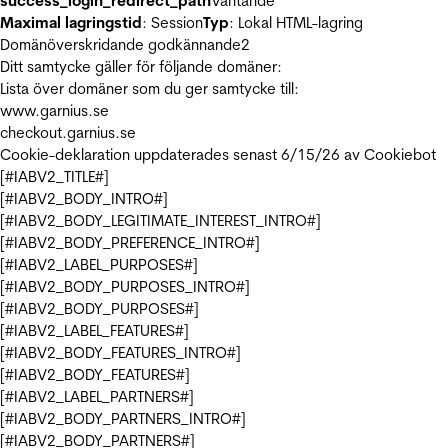
success_login_redirect_path
Väntande
Maximal lagringstid
: Session
Typ
: Lokal HTML-lagring
Domänöverskridande godkännande
2
Ditt samtycke gäller för följande domäner:
Lista över domäner som du ger samtycke till:
www.garnius.se
checkout.garnius.se
Cookie-deklaration uppdaterades senast 6/15/26 av
Cookiebot
[#IABV2_TITLE#]
[#IABV2_BODY_INTRO#]
[#IABV2_BODY_LEGITIMATE_INTEREST_INTRO#]
[#IABV2_BODY_PREFERENCE_INTRO#]
[#IABV2_LABEL_PURPOSES#]
[#IABV2_BODY_PURPOSES_INTRO#]
[#IABV2_BODY_PURPOSES#]
[#IABV2_LABEL_FEATURES#]
[#IABV2_BODY_FEATURES_INTRO#]
[#IABV2_BODY_FEATURES#]
[#IABV2_LABEL_PARTNERS#]
[#IABV2_BODY_PARTNERS_INTRO#]
[#IABV2_BODY_PARTNERS#]