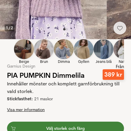
1
/
2
Beige
Brun
Dimma
Gyllen
Jeans blå
Natur
Garnius Design
Från
PIA PUMPKIN Dimmelila
389
kr
Innehåller mönster och komplett garnförbrukning till
vald storlek.
Stickfasthet:
21 maskor
Visa mer information
Välj storlek och färg