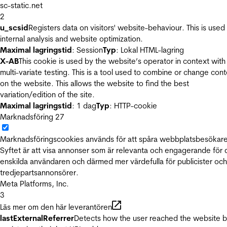
sc-static.net
2
u_scsid
Registers data on visitors' website-behaviour. This is used 
internal analysis and website optimization.
Maximal lagringstid
: Session
Typ
: Lokal HTML-lagring
X-AB
This cookie is used by the website’s operator in context with
multi-variate testing. This is a tool used to combine or change con
on the website. This allows the website to find the best
variation/edition of the site.
Maximal lagringstid
: 1 dag
Typ
: HTTP-cookie
Marknadsföring
27
Marknadsföringscookies används för att spåra webbplatsbesökare
Syftet är att visa annonser som är relevanta och engagerande för
enskilda användaren och därmed mer värdefulla för publicister och
tredjepartsannonsörer.
Meta Platforms, Inc.
3
Läs mer om den här leverantören
lastExternalReferrer
Detects how the user reached the website 