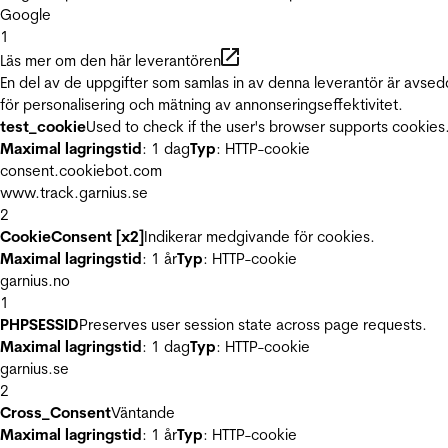
Google
1
Läs mer om den här leverantören
En del av de uppgifter som samlas in av denna leverantör är avse
för personalisering och mätning av annonseringseffektivitet.
test_cookie
Used to check if the user's browser supports cookies
Maximal lagringstid
: 1 dag
Typ
: HTTP-cookie
consent.cookiebot.com
www.track.garnius.se
2
CookieConsent [x2]
Indikerar medgivande för cookies.
Maximal lagringstid
: 1 år
Typ
: HTTP-cookie
garnius.no
1
PHPSESSID
Preserves user session state across page requests.
Maximal lagringstid
: 1 dag
Typ
: HTTP-cookie
garnius.se
2
Cross_Consent
Väntande
Maximal lagringstid
: 1 år
Typ
: HTTP-cookie