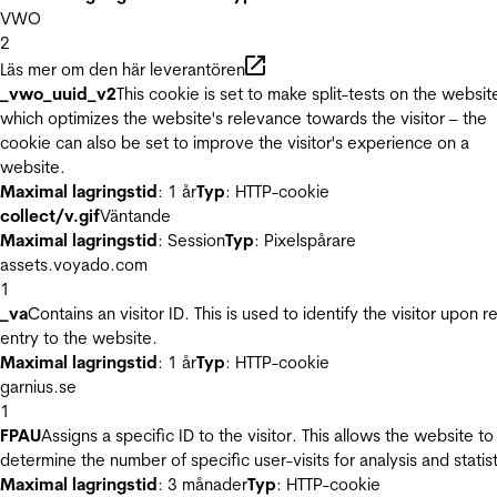
VWO
2
Läs mer om den här leverantören
_vwo_uuid_v2
This cookie is set to make split-tests on the websit
which optimizes the website's relevance towards the visitor – the
cookie can also be set to improve the visitor's experience on a
website.
Maximal lagringstid
: 1 år
Typ
: HTTP-cookie
collect/v.gif
Väntande
Maximal lagringstid
: Session
Typ
: Pixelspårare
assets.voyado.com
1
_va
Contains an visitor ID. This is used to identify the visitor upon r
entry to the website.
Maximal lagringstid
: 1 år
Typ
: HTTP-cookie
garnius.se
1
FPAU
Assigns a specific ID to the visitor. This allows the website to
determine the number of specific user-visits for analysis and statist
Maximal lagringstid
: 3 månader
Typ
: HTTP-cookie