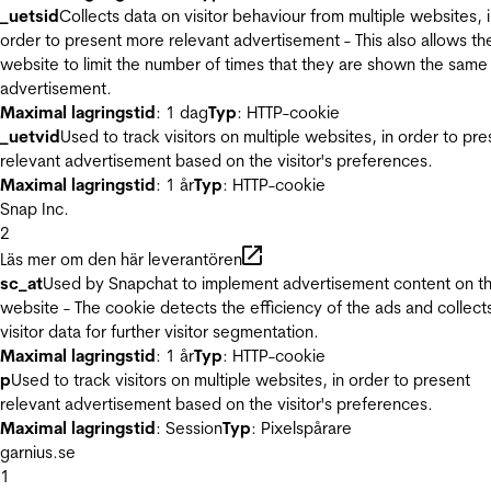
_uetsid
Collects data on visitor behaviour from multiple websites, 
order to present more relevant advertisement - This also allows th
website to limit the number of times that they are shown the same
advertisement.
Maximal lagringstid
: 1 dag
Typ
: HTTP-cookie
_uetvid
Used to track visitors on multiple websites, in order to pre
relevant advertisement based on the visitor's preferences.
Maximal lagringstid
: 1 år
Typ
: HTTP-cookie
Snap Inc.
2
Läs mer om den här leverantören
sc_at
Used by Snapchat to implement advertisement content on t
website - The cookie detects the efficiency of the ads and collect
visitor data for further visitor segmentation.
Maximal lagringstid
: 1 år
Typ
: HTTP-cookie
p
Used to track visitors on multiple websites, in order to present
relevant advertisement based on the visitor's preferences.
Maximal lagringstid
: Session
Typ
: Pixelspårare
garnius.se
1