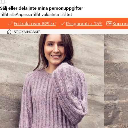
Sälj eller dela inte mina personuppgifter
Tillåt alla
Anpassa
Tillåt valda
Inte tillåtet
Fri frakt över 899 kr!
Prisgaranti + 15%
Köp pre
Hem
STICKNINGSKIT
>