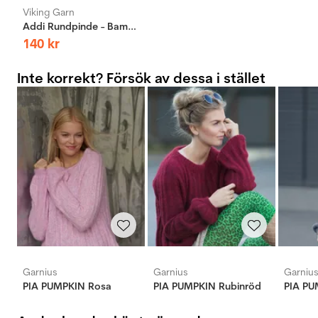
Viking Garn
Addi Rundpinde - Bambus - 40cm - 3mm
140
kr
Inte korrekt? Försök av dessa i stället
Garnius
Garnius
Garniu
PIA PUMPKIN Rosa
PIA PUMPKIN Rubinröd
PIA PU