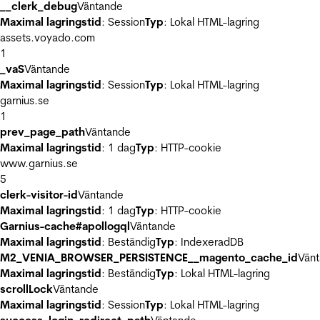
__clerk_debug
Väntande
Maximal lagringstid
: Session
Typ
: Lokal HTML-lagring
assets.voyado.com
1
_vaS
Väntande
Maximal lagringstid
: Session
Typ
: Lokal HTML-lagring
garnius.se
1
prev_page_path
Väntande
Maximal lagringstid
: 1 dag
Typ
: HTTP-cookie
www.garnius.se
5
clerk-visitor-id
Väntande
Maximal lagringstid
: 1 dag
Typ
: HTTP-cookie
Garnius-cache#apollogql
Väntande
Maximal lagringstid
: Beständig
Typ
: IndexeradDB
M2_VENIA_BROWSER_PERSISTENCE__magento_cache_id
Vän
Maximal lagringstid
: Beständig
Typ
: Lokal HTML-lagring
scrollLock
Väntande
Maximal lagringstid
: Session
Typ
: Lokal HTML-lagring