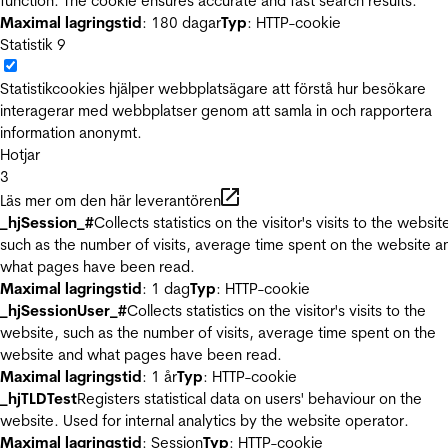
function. The cookie ensures accurate and fast search results.
Maximal lagringstid
: 180 dagar
Typ
: HTTP-cookie
Statistik
9
Statistikcookies hjälper webbplatsägare att förstå hur besökare
interagerar med webbplatser genom att samla in och rapportera
information anonymt.
Hotjar
3
Läs mer om den här leverantören
_hjSession_#
Collects statistics on the visitor's visits to the websit
such as the number of visits, average time spent on the website a
what pages have been read.
Maximal lagringstid
: 1 dag
Typ
: HTTP-cookie
_hjSessionUser_#
Collects statistics on the visitor's visits to the
website, such as the number of visits, average time spent on the
website and what pages have been read.
Maximal lagringstid
: 1 år
Typ
: HTTP-cookie
_hjTLDTest
Registers statistical data on users' behaviour on the
website. Used for internal analytics by the website operator.
Maximal lagringstid
: Session
Typ
: HTTP-cookie