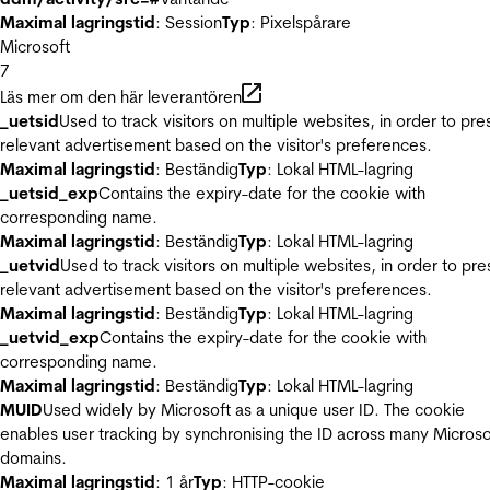
Maximal lagringstid
: Session
Typ
: Pixelspårare
Microsoft
7
Läs mer om den här leverantören
_uetsid
Used to track visitors on multiple websites, in order to pre
relevant advertisement based on the visitor's preferences.
Maximal lagringstid
: Beständig
Typ
: Lokal HTML-lagring
_uetsid_exp
Contains the expiry-date for the cookie with
corresponding name.
Maximal lagringstid
: Beständig
Typ
: Lokal HTML-lagring
_uetvid
Used to track visitors on multiple websites, in order to pre
relevant advertisement based on the visitor's preferences.
Maximal lagringstid
: Beständig
Typ
: Lokal HTML-lagring
_uetvid_exp
Contains the expiry-date for the cookie with
corresponding name.
Maximal lagringstid
: Beständig
Typ
: Lokal HTML-lagring
MUID
Used widely by Microsoft as a unique user ID. The cookie
enables user tracking by synchronising the ID across many Microso
domains.
Maximal lagringstid
: 1 år
Typ
: HTTP-cookie