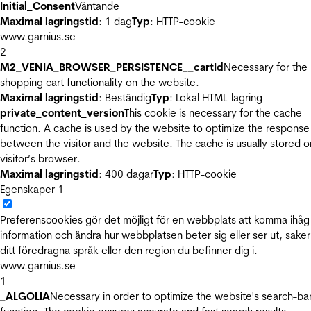
Initial_Consent
Väntande
Maximal lagringstid
: 1 dag
Typ
: HTTP-cookie
www.garnius.se
2
M2_VENIA_BROWSER_PERSISTENCE__cartId
Necessary for the
shopping cart functionality on the website.
Maximal lagringstid
: Beständig
Typ
: Lokal HTML-lagring
private_content_version
This cookie is necessary for the cache
function. A cache is used by the website to optimize the response
between the visitor and the website. The cache is usually stored o
visitor’s browser.
Maximal lagringstid
: 400 dagar
Typ
: HTTP-cookie
Egenskaper
1
Preferenscookies gör det möjligt för en webbplats att komma ihåg
information och ändra hur webbplatsen beter sig eller ser ut, sake
ditt föredragna språk eller den region du befinner dig i.
www.garnius.se
1
_ALGOLIA
Necessary in order to optimize the website's search-ba