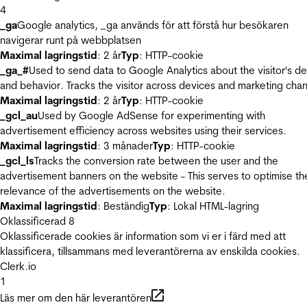
4
_ga
Google analytics, _ga används för att förstå hur besökaren
navigerar runt på webbplatsen
Maximal lagringstid
: 2 år
Typ
: HTTP-cookie
_ga_#
Used to send data to Google Analytics about the visitor's d
and behavior. Tracks the visitor across devices and marketing chan
Maximal lagringstid
: 2 år
Typ
: HTTP-cookie
_gcl_au
Used by Google AdSense for experimenting with
advertisement efficiency across websites using their services.
Maximal lagringstid
: 3 månader
Typ
: HTTP-cookie
_gcl_ls
Tracks the conversion rate between the user and the
advertisement banners on the website - This serves to optimise th
relevance of the advertisements on the website.
Maximal lagringstid
: Beständig
Typ
: Lokal HTML-lagring
Oklassificerad
8
Oklassificerade cookies är information som vi er i färd med att
klassificera, tillsammans med leverantörerna av enskilda cookies.
Clerk.io
1
Läs mer om den här leverantören