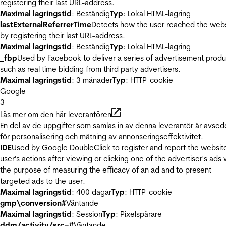
registering their last URL-address.
Maximal lagringstid
: Beständig
Typ
: Lokal HTML-lagring
lastExternalReferrerTime
Detects how the user reached the web
by registering their last URL-address.
Maximal lagringstid
: Beständig
Typ
: Lokal HTML-lagring
_fbp
Used by Facebook to deliver a series of advertisement produ
such as real time bidding from third party advertisers.
Maximal lagringstid
: 3 månader
Typ
: HTTP-cookie
Google
3
Läs mer om den här leverantören
En del av de uppgifter som samlas in av denna leverantör är avse
för personalisering och mätning av annonseringseffektivitet.
IDE
Used by Google DoubleClick to register and report the websit
user's actions after viewing or clicking one of the advertiser's ads 
the purpose of measuring the efficacy of an ad and to present
targeted ads to the user.
Maximal lagringstid
: 400 dagar
Typ
: HTTP-cookie
gmp\conversion#
Väntande
Maximal lagringstid
: Session
Typ
: Pixelspårare
ddm/activity/src=#
Väntande