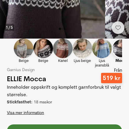
1
/
5
Beige
Beige
Kanel
Ljus beige
Ljus
Mocka
jeansblå
Garnius Design
Från
ELLIE Mocca
519
kr
Inneholder oppskrift og komplett garnforbruk til valgt
størrelse.
Stickfasthet:
18 maskor
Visa mer information