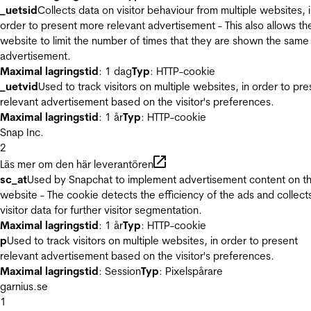
_uetsid
Collects data on visitor behaviour from multiple websites, 
order to present more relevant advertisement - This also allows th
website to limit the number of times that they are shown the same
advertisement.
Maximal lagringstid
: 1 dag
Typ
: HTTP-cookie
_uetvid
Used to track visitors on multiple websites, in order to pre
relevant advertisement based on the visitor's preferences.
Maximal lagringstid
: 1 år
Typ
: HTTP-cookie
Snap Inc.
2
Läs mer om den här leverantören
sc_at
Used by Snapchat to implement advertisement content on t
website - The cookie detects the efficiency of the ads and collect
visitor data for further visitor segmentation.
Maximal lagringstid
: 1 år
Typ
: HTTP-cookie
p
Used to track visitors on multiple websites, in order to present
relevant advertisement based on the visitor's preferences.
Maximal lagringstid
: Session
Typ
: Pixelspårare
garnius.se
1