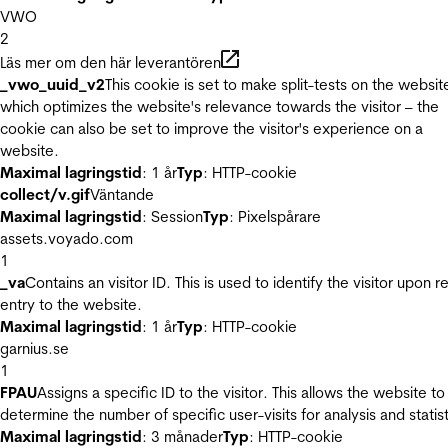
VWO
2
Läs mer om den här leverantören
_vwo_uuid_v2
This cookie is set to make split-tests on the websit
which optimizes the website's relevance towards the visitor – the
cookie can also be set to improve the visitor's experience on a
website.
Maximal lagringstid
: 1 år
Typ
: HTTP-cookie
collect/v.gif
Väntande
Maximal lagringstid
: Session
Typ
: Pixelspårare
assets.voyado.com
1
_va
Contains an visitor ID. This is used to identify the visitor upon r
entry to the website.
Maximal lagringstid
: 1 år
Typ
: HTTP-cookie
garnius.se
1
FPAU
Assigns a specific ID to the visitor. This allows the website to
determine the number of specific user-visits for analysis and statist
Maximal lagringstid
: 3 månader
Typ
: HTTP-cookie