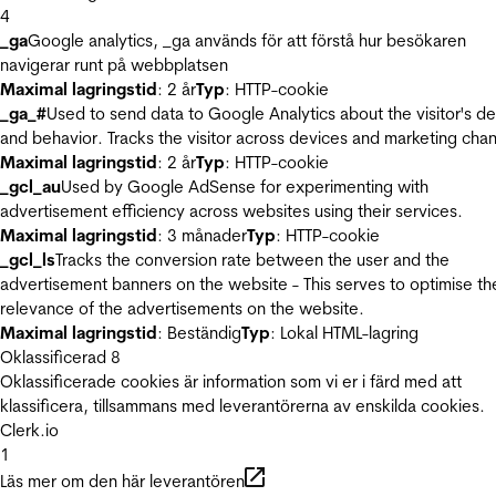
4
_ga
Google analytics, _ga används för att förstå hur besökaren
navigerar runt på webbplatsen
Maximal lagringstid
: 2 år
Typ
: HTTP-cookie
_ga_#
Used to send data to Google Analytics about the visitor's d
and behavior. Tracks the visitor across devices and marketing chan
Maximal lagringstid
: 2 år
Typ
: HTTP-cookie
_gcl_au
Used by Google AdSense for experimenting with
advertisement efficiency across websites using their services.
Maximal lagringstid
: 3 månader
Typ
: HTTP-cookie
_gcl_ls
Tracks the conversion rate between the user and the
advertisement banners on the website - This serves to optimise th
relevance of the advertisements on the website.
Maximal lagringstid
: Beständig
Typ
: Lokal HTML-lagring
Oklassificerad
8
Oklassificerade cookies är information som vi er i färd med att
klassificera, tillsammans med leverantörerna av enskilda cookies.
Clerk.io
1
Läs mer om den här leverantören