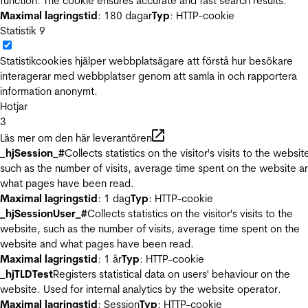
function. The cookie ensures accurate and fast search results.
Maximal lagringstid
: 180 dagar
Typ
: HTTP-cookie
Statistik
9
Statistikcookies hjälper webbplatsägare att förstå hur besökare
interagerar med webbplatser genom att samla in och rapportera
information anonymt.
Hotjar
3
Läs mer om den här leverantören
_hjSession_#
Collects statistics on the visitor's visits to the websit
such as the number of visits, average time spent on the website a
what pages have been read.
Maximal lagringstid
: 1 dag
Typ
: HTTP-cookie
_hjSessionUser_#
Collects statistics on the visitor's visits to the
website, such as the number of visits, average time spent on the
website and what pages have been read.
Maximal lagringstid
: 1 år
Typ
: HTTP-cookie
_hjTLDTest
Registers statistical data on users' behaviour on the
website. Used for internal analytics by the website operator.
Maximal lagringstid
: Session
Typ
: HTTP-cookie