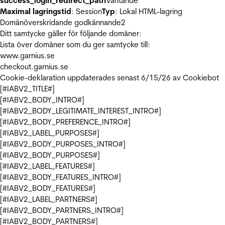
success_login_redirect_path
Väntande
Maximal lagringstid
: Session
Typ
: Lokal HTML-lagring
Domänöverskridande godkännande
2
Ditt samtycke gäller för följande domäner:
Lista över domäner som du ger samtycke till:
www.garnius.se
checkout.garnius.se
Cookie-deklaration uppdaterades senast 6/15/26 av
Cookiebot
[#IABV2_TITLE#]
[#IABV2_BODY_INTRO#]
[#IABV2_BODY_LEGITIMATE_INTEREST_INTRO#]
[#IABV2_BODY_PREFERENCE_INTRO#]
[#IABV2_LABEL_PURPOSES#]
[#IABV2_BODY_PURPOSES_INTRO#]
[#IABV2_BODY_PURPOSES#]
[#IABV2_LABEL_FEATURES#]
[#IABV2_BODY_FEATURES_INTRO#]
[#IABV2_BODY_FEATURES#]
[#IABV2_LABEL_PARTNERS#]
[#IABV2_BODY_PARTNERS_INTRO#]
[#IABV2_BODY_PARTNERS#]