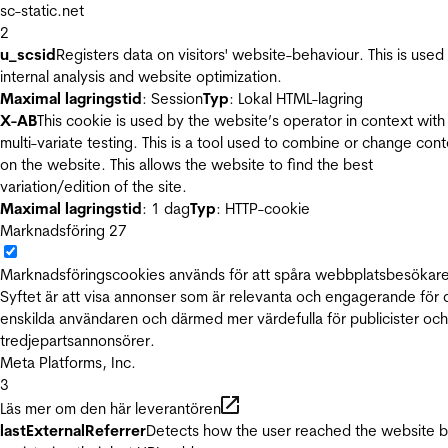
sc-static.net
2
u_scsid
Registers data on visitors' website-behaviour. This is used 
internal analysis and website optimization.
Maximal lagringstid
: Session
Typ
: Lokal HTML-lagring
X-AB
This cookie is used by the website’s operator in context with
multi-variate testing. This is a tool used to combine or change con
on the website. This allows the website to find the best
variation/edition of the site.
Maximal lagringstid
: 1 dag
Typ
: HTTP-cookie
Marknadsföring
27
Marknadsföringscookies används för att spåra webbplatsbesökare
Syftet är att visa annonser som är relevanta och engagerande för
enskilda användaren och därmed mer värdefulla för publicister och
tredjepartsannonsörer.
Meta Platforms, Inc.
3
Läs mer om den här leverantören
lastExternalReferrer
Detects how the user reached the website 