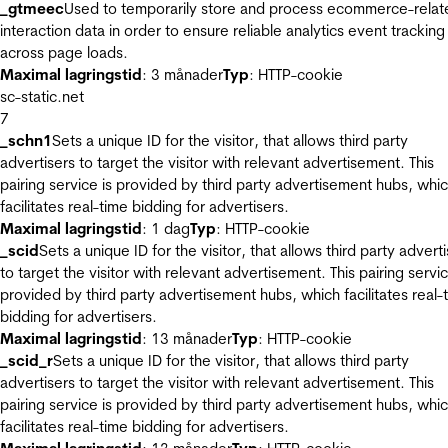
_gtmeec
Used to temporarily store and process ecommerce-relat
interaction data in order to ensure reliable analytics event tracking
across page loads.
Maximal lagringstid
: 3 månader
Typ
: HTTP-cookie
sc-static.net
7
_schn1
Sets a unique ID for the visitor, that allows third party
advertisers to target the visitor with relevant advertisement. This
pairing service is provided by third party advertisement hubs, whi
facilitates real-time bidding for advertisers.
Maximal lagringstid
: 1 dag
Typ
: HTTP-cookie
_scid
Sets a unique ID for the visitor, that allows third party advert
to target the visitor with relevant advertisement. This pairing servic
provided by third party advertisement hubs, which facilitates real-
bidding for advertisers.
Maximal lagringstid
: 13 månader
Typ
: HTTP-cookie
_scid_r
Sets a unique ID for the visitor, that allows third party
advertisers to target the visitor with relevant advertisement. This
pairing service is provided by third party advertisement hubs, whi
facilitates real-time bidding for advertisers.