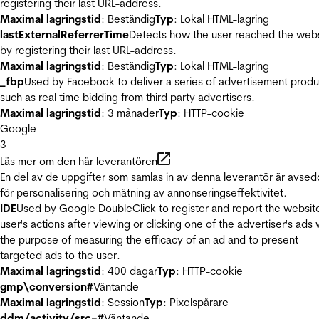
registering their last URL-address.
Maximal lagringstid
: Beständig
Typ
: Lokal HTML-lagring
lastExternalReferrerTime
Detects how the user reached the web
by registering their last URL-address.
Maximal lagringstid
: Beständig
Typ
: Lokal HTML-lagring
_fbp
Used by Facebook to deliver a series of advertisement produ
such as real time bidding from third party advertisers.
Maximal lagringstid
: 3 månader
Typ
: HTTP-cookie
Google
3
Läs mer om den här leverantören
En del av de uppgifter som samlas in av denna leverantör är avse
för personalisering och mätning av annonseringseffektivitet.
IDE
Used by Google DoubleClick to register and report the websit
user's actions after viewing or clicking one of the advertiser's ads 
the purpose of measuring the efficacy of an ad and to present
targeted ads to the user.
Maximal lagringstid
: 400 dagar
Typ
: HTTP-cookie
gmp\conversion#
Väntande
Maximal lagringstid
: Session
Typ
: Pixelspårare
ddm/activity/src=#
Väntande