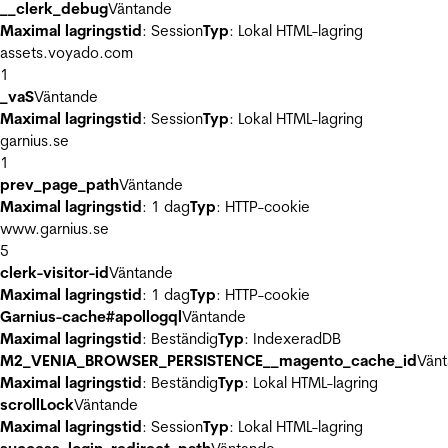
__clerk_debug
Väntande
Maximal lagringstid
: Session
Typ
: Lokal HTML-lagring
assets.voyado.com
1
_vaS
Väntande
Maximal lagringstid
: Session
Typ
: Lokal HTML-lagring
garnius.se
1
prev_page_path
Väntande
Maximal lagringstid
: 1 dag
Typ
: HTTP-cookie
www.garnius.se
5
clerk-visitor-id
Väntande
Maximal lagringstid
: 1 dag
Typ
: HTTP-cookie
Garnius-cache#apollogql
Väntande
Maximal lagringstid
: Beständig
Typ
: IndexeradDB
M2_VENIA_BROWSER_PERSISTENCE__magento_cache_id
Vän
Maximal lagringstid
: Beständig
Typ
: Lokal HTML-lagring
scrollLock
Väntande
Maximal lagringstid
: Session
Typ
: Lokal HTML-lagring