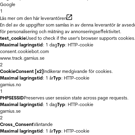
Google
1
Läs mer om den här leverantören
En del av de uppgifter som samlas in av denna leverantör är avse
för personalisering och mätning av annonseringseffektivitet.
test_cookie
Used to check if the user's browser supports cookies
Maximal lagringstid
: 1 dag
Typ
: HTTP-cookie
consent.cookiebot.com
www.track.garnius.se
2
CookieConsent [x2]
Indikerar medgivande för cookies.
Maximal lagringstid
: 1 år
Typ
: HTTP-cookie
garnius.no
1
PHPSESSID
Preserves user session state across page requests.
Maximal lagringstid
: 1 dag
Typ
: HTTP-cookie
garnius.se
2
Cross_Consent
Väntande
Maximal lagringstid
: 1 år
Typ
: HTTP-cookie