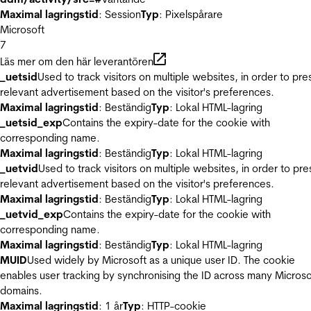
Maximal lagringstid
: Session
Typ
: Pixelspårare
Microsoft
7
Läs mer om den här leverantören
_uetsid
Used to track visitors on multiple websites, in order to pre
relevant advertisement based on the visitor's preferences.
Maximal lagringstid
: Beständig
Typ
: Lokal HTML-lagring
_uetsid_exp
Contains the expiry-date for the cookie with
corresponding name.
Maximal lagringstid
: Beständig
Typ
: Lokal HTML-lagring
_uetvid
Used to track visitors on multiple websites, in order to pre
relevant advertisement based on the visitor's preferences.
Maximal lagringstid
: Beständig
Typ
: Lokal HTML-lagring
_uetvid_exp
Contains the expiry-date for the cookie with
corresponding name.
Maximal lagringstid
: Beständig
Typ
: Lokal HTML-lagring
MUID
Used widely by Microsoft as a unique user ID. The cookie
enables user tracking by synchronising the ID across many Microso
domains.
Maximal lagringstid
: 1 år
Typ
: HTTP-cookie