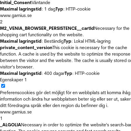
Initial_Consent
Väntande
Maximal lagringstid
: 1 dag
Typ
: HTTP-cookie
www.garnius.se
2
M2_VENIA_BROWSER_PERSISTENCE__cartId
Necessary for the
shopping cart functionality on the website.
Maximal lagringstid
: Beständig
Typ
: Lokal HTML-lagring
private_content_version
This cookie is necessary for the cache
function. A cache is used by the website to optimize the response
between the visitor and the website. The cache is usually stored o
visitor’s browser.
Maximal lagringstid
: 400 dagar
Typ
: HTTP-cookie
Egenskaper
1
Preferenscookies gör det möjligt för en webbplats att komma ihåg
information och ändra hur webbplatsen beter sig eller ser ut, sake
ditt föredragna språk eller den region du befinner dig i.
www.garnius.se
1
_ALGOLIA
Necessary in order to optimize the website's search-ba