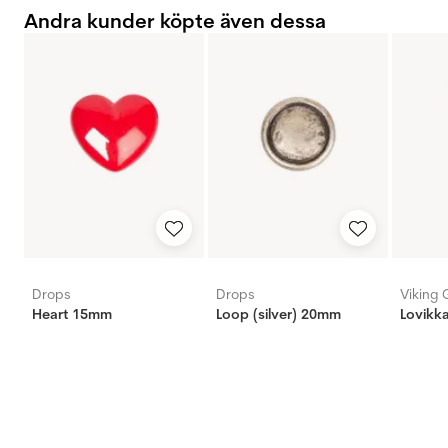
Andra kunder köpte även dessa
Drops
Drops
Viking 
Heart 15mm
Loop (silver) 20mm
Lovikka