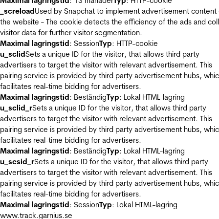
Maximal lagringstid
: 13 månader
Typ
: HTTP-cookie
_screload
Used by Snapchat to implement advertisement content
the website - The cookie detects the efficiency of the ads and col
visitor data for further visitor segmentation.
Maximal lagringstid
: Session
Typ
: HTTP-cookie
u_sclid
Sets a unique ID for the visitor, that allows third party
advertisers to target the visitor with relevant advertisement. This
pairing service is provided by third party advertisement hubs, whi
facilitates real-time bidding for advertisers.
Maximal lagringstid
: Beständig
Typ
: Lokal HTML-lagring
u_sclid_r
Sets a unique ID for the visitor, that allows third party
advertisers to target the visitor with relevant advertisement. This
pairing service is provided by third party advertisement hubs, whi
facilitates real-time bidding for advertisers.
Maximal lagringstid
: Beständig
Typ
: Lokal HTML-lagring
u_scsid_r
Sets a unique ID for the visitor, that allows third party
advertisers to target the visitor with relevant advertisement. This
pairing service is provided by third party advertisement hubs, whi
facilitates real-time bidding for advertisers.
Maximal lagringstid
: Session
Typ
: Lokal HTML-lagring
www.track.garnius.se