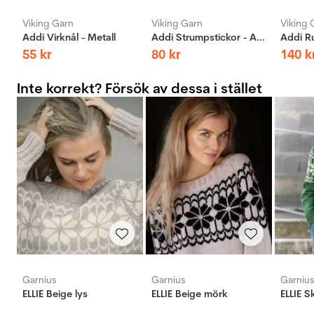
Viking Garn
Viking Garn
Viking 
Addi Virknål - Metall
Addi Strumpstickor - Aluminium
55
kr
80
kr
140
k
Inte korrekt? Försök av dessa i stället
Garnius
Garnius
Garniu
ELLIE Beige lys
ELLIE Beige mörk
ELLIE 