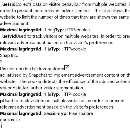
_uetsid
Collects data on visitor behaviour from multiple websites, 
order to present more relevant advertisement - This also allows th
website to limit the number of times that they are shown the same
advertisement.
Maximal lagringstid
: 1 dag
Typ
: HTTP-cookie
_uetvid
Used to track visitors on multiple websites, in order to pre
relevant advertisement based on the visitor's preferences.
Maximal lagringstid
: 1 år
Typ
: HTTP-cookie
Snap Inc.
2
Läs mer om den här leverantören
sc_at
Used by Snapchat to implement advertisement content on t
website - The cookie detects the efficiency of the ads and collect
visitor data for further visitor segmentation.
Maximal lagringstid
: 1 år
Typ
: HTTP-cookie
p
Used to track visitors on multiple websites, in order to present
relevant advertisement based on the visitor's preferences.
Maximal lagringstid
: Session
Typ
: Pixelspårare
garnius.se
1