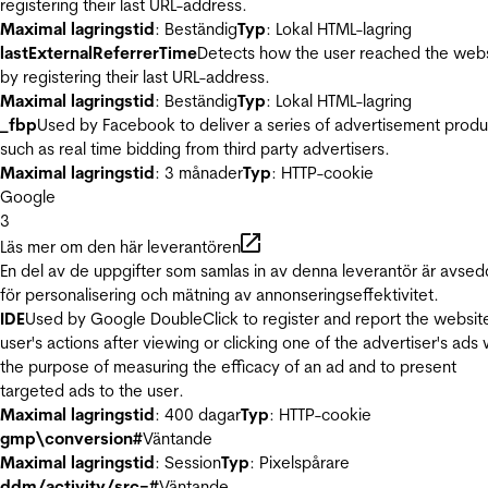
registering their last URL-address.
Maximal lagringstid
: Beständig
Typ
: Lokal HTML-lagring
lastExternalReferrerTime
Detects how the user reached the web
by registering their last URL-address.
Maximal lagringstid
: Beständig
Typ
: Lokal HTML-lagring
_fbp
Used by Facebook to deliver a series of advertisement produ
such as real time bidding from third party advertisers.
Maximal lagringstid
: 3 månader
Typ
: HTTP-cookie
Google
3
Läs mer om den här leverantören
En del av de uppgifter som samlas in av denna leverantör är avse
för personalisering och mätning av annonseringseffektivitet.
IDE
Used by Google DoubleClick to register and report the websit
user's actions after viewing or clicking one of the advertiser's ads 
the purpose of measuring the efficacy of an ad and to present
targeted ads to the user.
Maximal lagringstid
: 400 dagar
Typ
: HTTP-cookie
gmp\conversion#
Väntande
Maximal lagringstid
: Session
Typ
: Pixelspårare
ddm/activity/src=#
Väntande