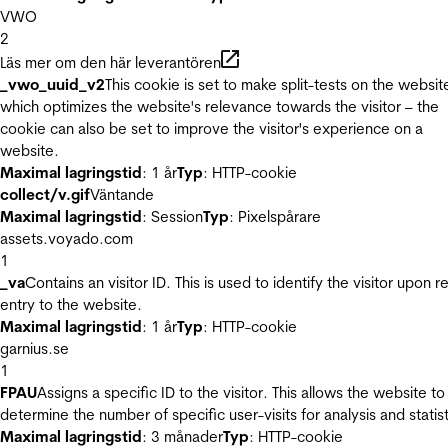
VWO
2
Läs mer om den här leverantören
_vwo_uuid_v2
This cookie is set to make split-tests on the websit
which optimizes the website's relevance towards the visitor – the
cookie can also be set to improve the visitor's experience on a
website.
Maximal lagringstid
: 1 år
Typ
: HTTP-cookie
collect/v.gif
Väntande
Maximal lagringstid
: Session
Typ
: Pixelspårare
assets.voyado.com
1
_va
Contains an visitor ID. This is used to identify the visitor upon r
entry to the website.
Maximal lagringstid
: 1 år
Typ
: HTTP-cookie
garnius.se
1
FPAU
Assigns a specific ID to the visitor. This allows the website to
determine the number of specific user-visits for analysis and statist
Maximal lagringstid
: 3 månader
Typ
: HTTP-cookie