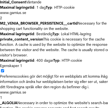
Initial_Consent
Väntande
Maximal lagringstid
: 1 dag
Typ
: HTTP-cookie
www.garnius.se
2
M2_VENIA_BROWSER_PERSISTENCE__cartId
Necessary for the
shopping cart functionality on the website.
Maximal lagringstid
: Beständig
Typ
: Lokal HTML-lagring
private_content_version
This cookie is necessary for the cache
function. A cache is used by the website to optimize the response
between the visitor and the website. The cache is usually stored o
visitor’s browser.
Maximal lagringstid
: 400 dagar
Typ
: HTTP-cookie
Egenskaper
1
Preferenscookies gör det möjligt för en webbplats att komma ihåg
information och ändra hur webbplatsen beter sig eller ser ut, sake
ditt föredragna språk eller den region du befinner dig i.
www.garnius.se
1
_ALGOLIA
Necessary in order to optimize the website's search-ba