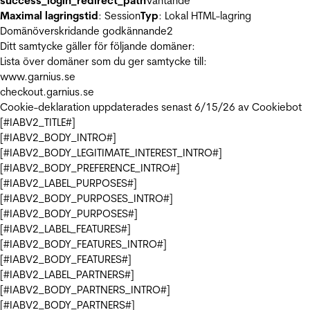
success_login_redirect_path
Väntande
Maximal lagringstid
: Session
Typ
: Lokal HTML-lagring
Domänöverskridande godkännande
2
Ditt samtycke gäller för följande domäner:
Lista över domäner som du ger samtycke till:
www.garnius.se
checkout.garnius.se
Cookie-deklaration uppdaterades senast 6/15/26 av
Cookiebot
[#IABV2_TITLE#]
[#IABV2_BODY_INTRO#]
[#IABV2_BODY_LEGITIMATE_INTEREST_INTRO#]
[#IABV2_BODY_PREFERENCE_INTRO#]
[#IABV2_LABEL_PURPOSES#]
[#IABV2_BODY_PURPOSES_INTRO#]
[#IABV2_BODY_PURPOSES#]
[#IABV2_LABEL_FEATURES#]
[#IABV2_BODY_FEATURES_INTRO#]
[#IABV2_BODY_FEATURES#]
[#IABV2_LABEL_PARTNERS#]
[#IABV2_BODY_PARTNERS_INTRO#]
[#IABV2_BODY_PARTNERS#]