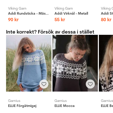
Viking Garn
Viking Garn
Viking 
Addi Rundsticka - Mässing
Addi Virknål - Metall
90
kr
55
kr
80
kr
Inte korrekt? Försök av dessa i stället
Garnius
Garnius
Garniu
ELLIE Förgätmigej
ELLIE Mocca
ELLIE B