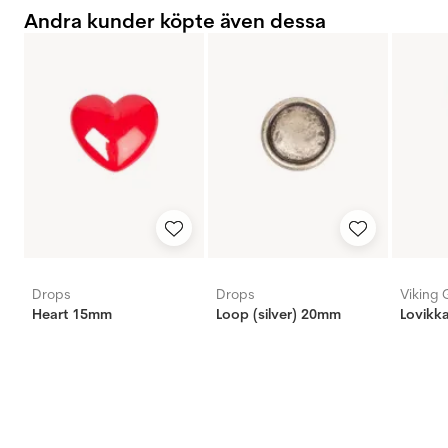
Andra kunder köpte även dessa
Drops
Drops
Viking 
Heart 15mm
Loop (silver) 20mm
Lovikka