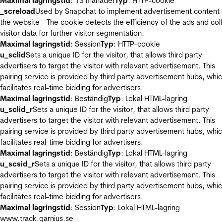
Maximal lagringstid
: 13 månader
Typ
: HTTP-cookie
_screload
Used by Snapchat to implement advertisement content
the website - The cookie detects the efficiency of the ads and col
visitor data for further visitor segmentation.
Maximal lagringstid
: Session
Typ
: HTTP-cookie
u_sclid
Sets a unique ID for the visitor, that allows third party
advertisers to target the visitor with relevant advertisement. This
pairing service is provided by third party advertisement hubs, whi
facilitates real-time bidding for advertisers.
Maximal lagringstid
: Beständig
Typ
: Lokal HTML-lagring
u_sclid_r
Sets a unique ID for the visitor, that allows third party
advertisers to target the visitor with relevant advertisement. This
pairing service is provided by third party advertisement hubs, whi
facilitates real-time bidding for advertisers.
Maximal lagringstid
: Beständig
Typ
: Lokal HTML-lagring
u_scsid_r
Sets a unique ID for the visitor, that allows third party
advertisers to target the visitor with relevant advertisement. This
pairing service is provided by third party advertisement hubs, whi
facilitates real-time bidding for advertisers.
Maximal lagringstid
: Session
Typ
: Lokal HTML-lagring
www.track.garnius.se