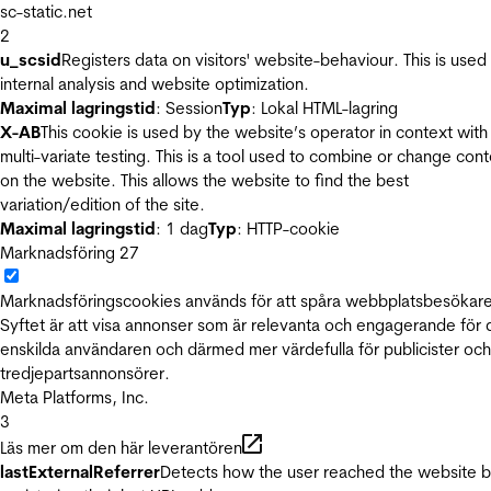
sc-static.net
2
u_scsid
Registers data on visitors' website-behaviour. This is used 
internal analysis and website optimization.
Maximal lagringstid
: Session
Typ
: Lokal HTML-lagring
X-AB
This cookie is used by the website’s operator in context with
multi-variate testing. This is a tool used to combine or change con
on the website. This allows the website to find the best
variation/edition of the site.
Maximal lagringstid
: 1 dag
Typ
: HTTP-cookie
Marknadsföring
27
Marknadsföringscookies används för att spåra webbplatsbesökare
Syftet är att visa annonser som är relevanta och engagerande för
enskilda användaren och därmed mer värdefulla för publicister och
tredjepartsannonsörer.
Meta Platforms, Inc.
3
Läs mer om den här leverantören
lastExternalReferrer
Detects how the user reached the website 