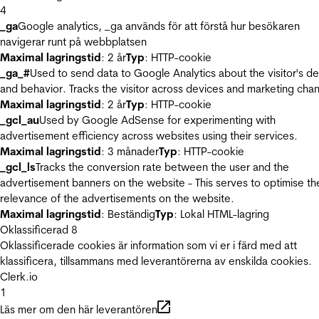
4
_ga
Google analytics, _ga används för att förstå hur besökaren
navigerar runt på webbplatsen
Maximal lagringstid
: 2 år
Typ
: HTTP-cookie
_ga_#
Used to send data to Google Analytics about the visitor's d
and behavior. Tracks the visitor across devices and marketing chan
Maximal lagringstid
: 2 år
Typ
: HTTP-cookie
_gcl_au
Used by Google AdSense for experimenting with
advertisement efficiency across websites using their services.
Maximal lagringstid
: 3 månader
Typ
: HTTP-cookie
_gcl_ls
Tracks the conversion rate between the user and the
advertisement banners on the website - This serves to optimise th
relevance of the advertisements on the website.
Maximal lagringstid
: Beständig
Typ
: Lokal HTML-lagring
Oklassificerad
8
Oklassificerade cookies är information som vi er i färd med att
klassificera, tillsammans med leverantörerna av enskilda cookies.
Clerk.io
1
Läs mer om den här leverantören