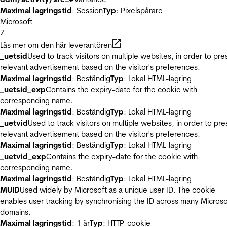
Maximal lagringstid
: Session
Typ
: Pixelspårare
Microsoft
7
Läs mer om den här leverantören
_uetsid
Used to track visitors on multiple websites, in order to pre
relevant advertisement based on the visitor's preferences.
Maximal lagringstid
: Beständig
Typ
: Lokal HTML-lagring
_uetsid_exp
Contains the expiry-date for the cookie with
corresponding name.
Maximal lagringstid
: Beständig
Typ
: Lokal HTML-lagring
_uetvid
Used to track visitors on multiple websites, in order to pre
relevant advertisement based on the visitor's preferences.
Maximal lagringstid
: Beständig
Typ
: Lokal HTML-lagring
_uetvid_exp
Contains the expiry-date for the cookie with
corresponding name.
Maximal lagringstid
: Beständig
Typ
: Lokal HTML-lagring
MUID
Used widely by Microsoft as a unique user ID. The cookie
enables user tracking by synchronising the ID across many Microso
domains.
Maximal lagringstid
: 1 år
Typ
: HTTP-cookie