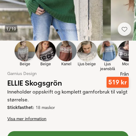
1
/
10
Beige
Beige
Kanel
Ljus beige
Ljus
Mocka
jeansblå
Garnius Design
Från
ELLIE Skogsgrön
519
kr
Inneholder oppskrift og komplett garnforbruk til valgt
størrelse.
Stickfasthet:
18 maskor
Visa mer information