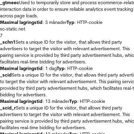
_gtmeec
Used to temporarily store and process ecommerce-relat
interaction data in order to ensure reliable analytics event tracking
across page loads.
Maximal lagringstid
: 3 månader
Typ
: HTTP-cookie
sc-static.net
7
_schn1
Sets a unique ID for the visitor, that allows third party
advertisers to target the visitor with relevant advertisement. This
pairing service is provided by third party advertisement hubs, whi
facilitates real-time bidding for advertisers.
Maximal lagringstid
: 1 dag
Typ
: HTTP-cookie
_scid
Sets a unique ID for the visitor, that allows third party advert
to target the visitor with relevant advertisement. This pairing servic
provided by third party advertisement hubs, which facilitates real-
bidding for advertisers.
Maximal lagringstid
: 13 månader
Typ
: HTTP-cookie
_scid_r
Sets a unique ID for the visitor, that allows third party
advertisers to target the visitor with relevant advertisement. This
pairing service is provided by third party advertisement hubs, whi
facilitates real-time bidding for advertisers.