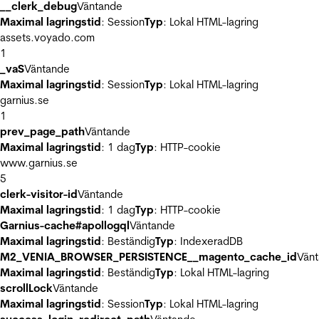
__clerk_debug
Väntande
Maximal lagringstid
: Session
Typ
: Lokal HTML-lagring
assets.voyado.com
1
_vaS
Väntande
Maximal lagringstid
: Session
Typ
: Lokal HTML-lagring
garnius.se
1
prev_page_path
Väntande
Maximal lagringstid
: 1 dag
Typ
: HTTP-cookie
www.garnius.se
5
clerk-visitor-id
Väntande
Maximal lagringstid
: 1 dag
Typ
: HTTP-cookie
Garnius-cache#apollogql
Väntande
Maximal lagringstid
: Beständig
Typ
: IndexeradDB
M2_VENIA_BROWSER_PERSISTENCE__magento_cache_id
Vän
Maximal lagringstid
: Beständig
Typ
: Lokal HTML-lagring
scrollLock
Väntande
Maximal lagringstid
: Session
Typ
: Lokal HTML-lagring