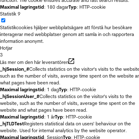
function. The cookie ensures accurate and fast search results.
Maximal lagringstid
: 180 dagar
Typ
: HTTP-cookie
Statistik
9
Statistikcookies hjälper webbplatsägare att förstå hur besökare
interagerar med webbplatser genom att samla in och rapportera
information anonymt.
Hotjar
3
Läs mer om den här leverantören
_hjSession_#
Collects statistics on the visitor's visits to the websit
such as the number of visits, average time spent on the website a
what pages have been read.
Maximal lagringstid
: 1 dag
Typ
: HTTP-cookie
_hjSessionUser_#
Collects statistics on the visitor's visits to the
website, such as the number of visits, average time spent on the
website and what pages have been read.
Maximal lagringstid
: 1 år
Typ
: HTTP-cookie
_hjTLDTest
Registers statistical data on users' behaviour on the
website. Used for internal analytics by the website operator.
Maximal lagringstid
: Session
Typ
: HTTP-cookie