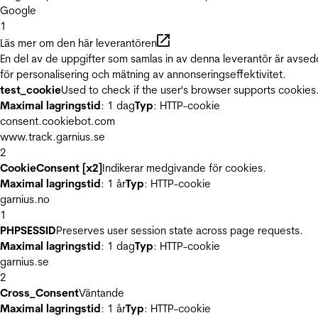
Google
1
Läs mer om den här leverantören
En del av de uppgifter som samlas in av denna leverantör är avse
för personalisering och mätning av annonseringseffektivitet.
test_cookie
Used to check if the user's browser supports cookies
Maximal lagringstid
: 1 dag
Typ
: HTTP-cookie
consent.cookiebot.com
www.track.garnius.se
2
CookieConsent [x2]
Indikerar medgivande för cookies.
Maximal lagringstid
: 1 år
Typ
: HTTP-cookie
garnius.no
1
PHPSESSID
Preserves user session state across page requests.
Maximal lagringstid
: 1 dag
Typ
: HTTP-cookie
garnius.se
2
Cross_Consent
Väntande
Maximal lagringstid
: 1 år
Typ
: HTTP-cookie