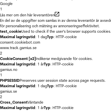
Google
1
Läs mer om den här leverantören
En del av de uppgifter som samlas in av denna leverantör är avse
för personalisering och mätning av annonseringseffektivitet.
test_cookie
Used to check if the user's browser supports cookies
Maximal lagringstid
: 1 dag
Typ
: HTTP-cookie
consent.cookiebot.com
www.track.garnius.se
2
CookieConsent [x2]
Indikerar medgivande för cookies.
Maximal lagringstid
: 1 år
Typ
: HTTP-cookie
garnius.no
1
PHPSESSID
Preserves user session state across page requests.
Maximal lagringstid
: 1 dag
Typ
: HTTP-cookie
garnius.se
2
Cross_Consent
Väntande
Maximal lagringstid
: 1 år
Typ
: HTTP-cookie