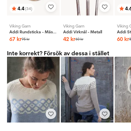
4.4
4.
(34)
Betyg:
utav 5 stjärnor
Bety
utav 
Viking Garn
Viking Garn
Viking 
Addi Rundsticka - Mässing
Addi Virknål - Metall
67
kr
42
kr
60
kr
95
kr
60
kr
Inte korrekt? Försök av dessa i stället