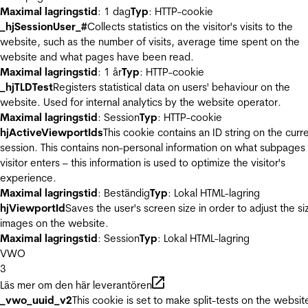
Maximal lagringstid
: 1 dag
Typ
: HTTP-cookie
_hjSessionUser_#
Collects statistics on the visitor's visits to the
website, such as the number of visits, average time spent on the
website and what pages have been read.
Maximal lagringstid
: 1 år
Typ
: HTTP-cookie
_hjTLDTest
Registers statistical data on users' behaviour on the
website. Used for internal analytics by the website operator.
Maximal lagringstid
: Session
Typ
: HTTP-cookie
hjActiveViewportIds
This cookie contains an ID string on the curr
session. This contains non-personal information on what subpages
visitor enters – this information is used to optimize the visitor's
experience.
Maximal lagringstid
: Beständig
Typ
: Lokal HTML-lagring
hjViewportId
Saves the user's screen size in order to adjust the si
images on the website.
Maximal lagringstid
: Session
Typ
: Lokal HTML-lagring
VWO
3
Läs mer om den här leverantören
_vwo_uuid_v2
This cookie is set to make split-tests on the websit