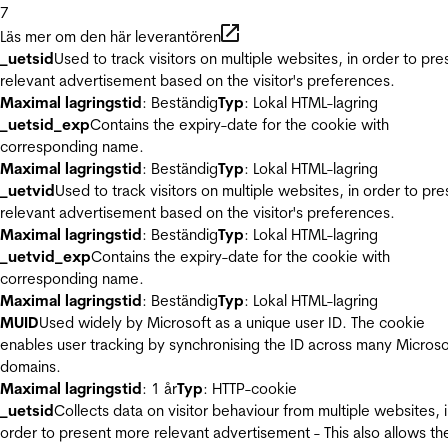
7
Läs mer om den här leverantören
_uetsid
Used to track visitors on multiple websites, in order to pre
relevant advertisement based on the visitor's preferences.
Maximal lagringstid
: Beständig
Typ
: Lokal HTML-lagring
_uetsid_exp
Contains the expiry-date for the cookie with
corresponding name.
Maximal lagringstid
: Beständig
Typ
: Lokal HTML-lagring
_uetvid
Used to track visitors on multiple websites, in order to pre
relevant advertisement based on the visitor's preferences.
Maximal lagringstid
: Beständig
Typ
: Lokal HTML-lagring
_uetvid_exp
Contains the expiry-date for the cookie with
corresponding name.
Maximal lagringstid
: Beständig
Typ
: Lokal HTML-lagring
MUID
Used widely by Microsoft as a unique user ID. The cookie
enables user tracking by synchronising the ID across many Microso
domains.
Maximal lagringstid
: 1 år
Typ
: HTTP-cookie
_uetsid
Collects data on visitor behaviour from multiple websites, 
order to present more relevant advertisement - This also allows th