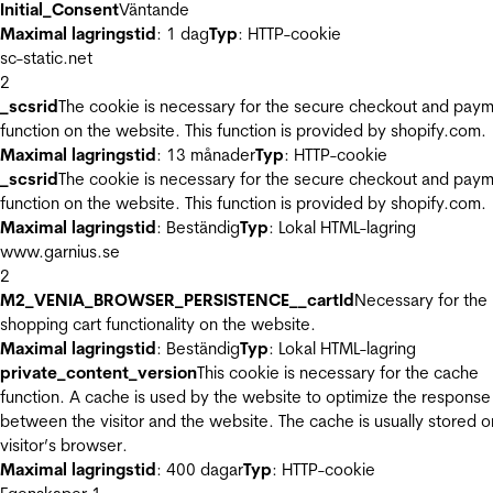
Initial_Consent
Väntande
Maximal lagringstid
: 1 dag
Typ
: HTTP-cookie
sc-static.net
2
_scsrid
The cookie is necessary for the secure checkout and pay
function on the website. This function is provided by shopify.com.
Maximal lagringstid
: 13 månader
Typ
: HTTP-cookie
_scsrid
The cookie is necessary for the secure checkout and pay
function on the website. This function is provided by shopify.com.
Maximal lagringstid
: Beständig
Typ
: Lokal HTML-lagring
www.garnius.se
2
M2_VENIA_BROWSER_PERSISTENCE__cartId
Necessary for the
shopping cart functionality on the website.
Maximal lagringstid
: Beständig
Typ
: Lokal HTML-lagring
private_content_version
This cookie is necessary for the cache
function. A cache is used by the website to optimize the response
between the visitor and the website. The cache is usually stored o
visitor’s browser.
Maximal lagringstid
: 400 dagar
Typ
: HTTP-cookie