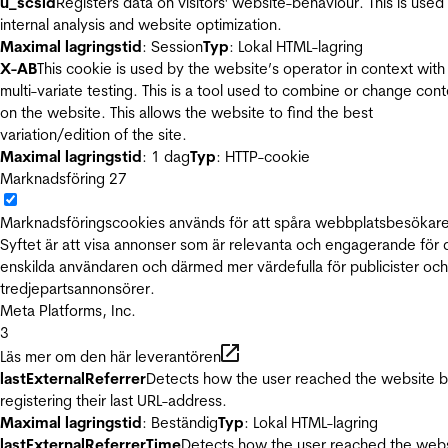
u_scsid
Registers data on visitors' website-behaviour. This is used 
internal analysis and website optimization.
Maximal lagringstid
: Session
Typ
: Lokal HTML-lagring
X-AB
This cookie is used by the website’s operator in context with
multi-variate testing. This is a tool used to combine or change con
on the website. This allows the website to find the best
variation/edition of the site.
Maximal lagringstid
: 1 dag
Typ
: HTTP-cookie
Marknadsföring
27
Marknadsföringscookies används för att spåra webbplatsbesökare
Syftet är att visa annonser som är relevanta och engagerande för
enskilda användaren och därmed mer värdefulla för publicister och
tredjepartsannonsörer.
Meta Platforms, Inc.
3
Läs mer om den här leverantören
lastExternalReferrer
Detects how the user reached the website 
registering their last URL-address.
Maximal lagringstid
: Beständig
Typ
: Lokal HTML-lagring
lastExternalReferrerTime
Detects how the user reached the web