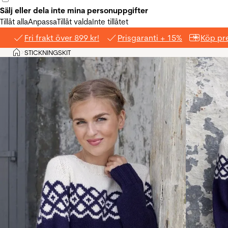
Sälj eller dela inte mina personuppgifter
Tillåt alla
Anpassa
Tillåt valda
Inte tillåtet
Fri frakt över 899 kr!
Prisgaranti + 15%
Köp pre
Hem
STICKNINGSKIT
>