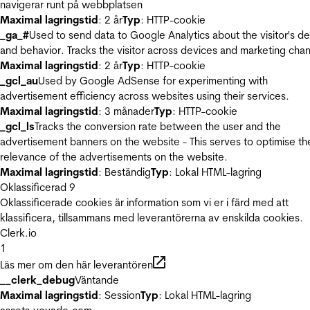
navigerar runt på webbplatsen
Maximal lagringstid
: 2 år
Typ
: HTTP-cookie
_ga_#
Used to send data to Google Analytics about the visitor's d
and behavior. Tracks the visitor across devices and marketing chan
Maximal lagringstid
: 2 år
Typ
: HTTP-cookie
_gcl_au
Used by Google AdSense for experimenting with
advertisement efficiency across websites using their services.
Maximal lagringstid
: 3 månader
Typ
: HTTP-cookie
_gcl_ls
Tracks the conversion rate between the user and the
advertisement banners on the website - This serves to optimise th
relevance of the advertisements on the website.
Maximal lagringstid
: Beständig
Typ
: Lokal HTML-lagring
Oklassificerad
9
Oklassificerade cookies är information som vi er i färd med att
klassificera, tillsammans med leverantörerna av enskilda cookies.
Clerk.io
1
Läs mer om den här leverantören
__clerk_debug
Väntande
Maximal lagringstid
: Session
Typ
: Lokal HTML-lagring