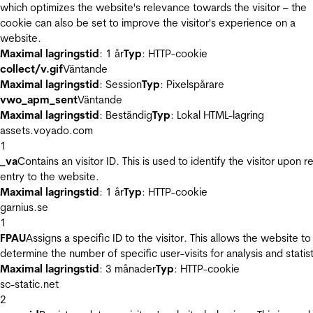
which optimizes the website's relevance towards the visitor – the
cookie can also be set to improve the visitor's experience on a
website.
Maximal lagringstid
: 1 år
Typ
: HTTP-cookie
collect/v.gif
Väntande
Maximal lagringstid
: Session
Typ
: Pixelspårare
vwo_apm_sent
Väntande
Maximal lagringstid
: Beständig
Typ
: Lokal HTML-lagring
assets.voyado.com
1
_va
Contains an visitor ID. This is used to identify the visitor upon r
entry to the website.
Maximal lagringstid
: 1 år
Typ
: HTTP-cookie
garnius.se
1
FPAU
Assigns a specific ID to the visitor. This allows the website to
determine the number of specific user-visits for analysis and statist
Maximal lagringstid
: 3 månader
Typ
: HTTP-cookie
sc-static.net
2