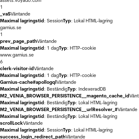
assets.voyado.com
1
_vaS
Väntande
Maximal lagringstid
: Session
Typ
: Lokal HTML-lagring
garnius.se
1
prev_page_path
Väntande
Maximal lagringstid
: 1 dag
Typ
: HTTP-cookie
www.garnius.se
6
clerk-visitor-id
Väntande
Maximal lagringstid
: 1 dag
Typ
: HTTP-cookie
Garnius-cache#apollogql
Väntande
Maximal lagringstid
: Beständig
Typ
: IndexeradDB
M2_VENIA_BROWSER_PERSISTENCE__magento_cache_id
Vän
Maximal lagringstid
: Beständig
Typ
: Lokal HTML-lagring
M2_VENIA_BROWSER_PERSISTENCE__urlResolver_#
Väntande
Maximal lagringstid
: Beständig
Typ
: Lokal HTML-lagring
scrollLock
Väntande
Maximal lagringstid
: Session
Typ
: Lokal HTML-lagring
success_login_redirect_path
Väntande