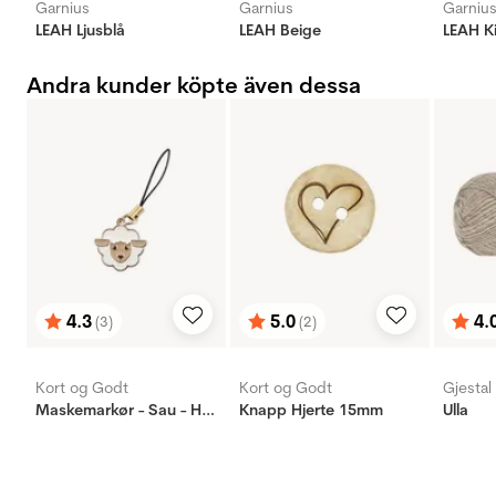
Garnius
Garnius
Garniu
LEAH Ljusblå
LEAH Beige
LEAH K
Andra kunder köpte även dessa
4.3
5.0
4.
(3)
(2)
Betyg:
utav 5 stjärnor
Betyg:
utav 5 stjärnor
Bety
utav 
Kort og Godt
Kort og Godt
Gjestal
Maskemarkør - Sau - Hvit
Knapp Hjerte 15mm
Ulla