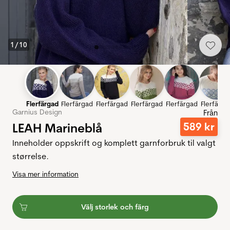
1
/
10
Flerfärgad
Flerfärgad
Flerfärgad
Flerfärgad
Flerfärgad
Flerfärga
Garnius Design
Från
LEAH Marineblå
589
kr
Inneholder oppskrift og komplett garnforbruk til valgt
størrelse.
Visa mer information
Välj storlek och färg