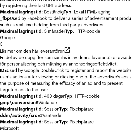
by registering their last URL-address.
Maximal lagringstid
: Beständig
Typ
: Lokal HTML-lagring
_fbp
Used by Facebook to deliver a series of advertisement produ
such as real time bidding from third party advertisers.
Maximal lagringstid
: 3 månader
Typ
: HTTP-cookie
Google
3
Läs mer om den här leverantören
En del av de uppgifter som samlas in av denna leverantör är avse
för personalisering och mätning av annonseringseffektivitet.
IDE
Used by Google DoubleClick to register and report the websit
user's actions after viewing or clicking one of the advertiser's ads 
the purpose of measuring the efficacy of an ad and to present
targeted ads to the user.
Maximal lagringstid
: 400 dagar
Typ
: HTTP-cookie
gmp\conversion#
Väntande
Maximal lagringstid
: Session
Typ
: Pixelspårare
ddm/activity/src=#
Väntande
Maximal lagringstid
: Session
Typ
: Pixelspårare
Microsoft