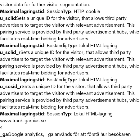
visitor data for further visitor segmentation.
Maximal lagringstid
: Session
Typ
: HTTP-cookie
u_sclid
Sets a unique ID for the visitor, that allows third party
advertisers to target the visitor with relevant advertisement. This
pairing service is provided by third party advertisement hubs, whi
facilitates real-time bidding for advertisers.
Maximal lagringstid
: Beständig
Typ
: Lokal HTML-lagring
u_sclid_r
Sets a unique ID for the visitor, that allows third party
advertisers to target the visitor with relevant advertisement. This
pairing service is provided by third party advertisement hubs, whi
facilitates real-time bidding for advertisers.
Maximal lagringstid
: Beständig
Typ
: Lokal HTML-lagring
u_scsid_r
Sets a unique ID for the visitor, that allows third party
advertisers to target the visitor with relevant advertisement. This
pairing service is provided by third party advertisement hubs, whi
facilitates real-time bidding for advertisers.
Maximal lagringstid
: Session
Typ
: Lokal HTML-lagring
www.track.garnius.se
4
_ga
Google analytics, _ga används för att förstå hur besökaren