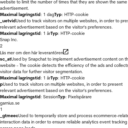
website to limit the number of times that they are shown the same
advertisement.
Maximal lagringstid
: 1 dag
Typ
: HTTP-cookie
_uetvid
Used to track visitors on multiple websites, in order to pre
relevant advertisement based on the visitor's preferences.
Maximal lagringstid
: 1 år
Typ
: HTTP-cookie
Snap Inc.
2
Läs mer om den här leverantören
sc_at
Used by Snapchat to implement advertisement content on t
website - The cookie detects the efficiency of the ads and collect
visitor data for further visitor segmentation.
Maximal lagringstid
: 1 år
Typ
: HTTP-cookie
p
Used to track visitors on multiple websites, in order to present
relevant advertisement based on the visitor's preferences.
Maximal lagringstid
: Session
Typ
: Pixelspårare
garnius.se
1
_gtmeec
Used to temporarily store and process ecommerce-relat
interaction data in order to ensure reliable analytics event tracking