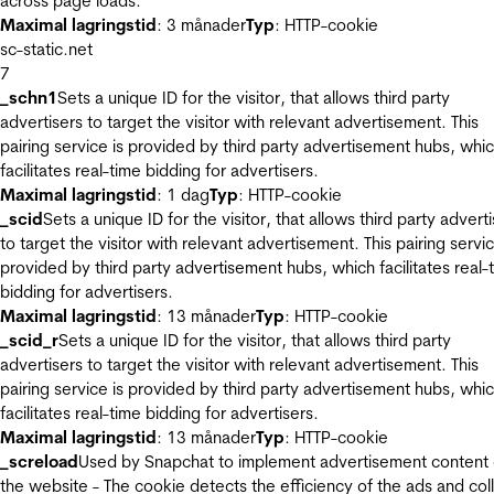
across page loads.
Maximal lagringstid
: 3 månader
Typ
: HTTP-cookie
sc-static.net
7
_schn1
Sets a unique ID for the visitor, that allows third party
advertisers to target the visitor with relevant advertisement. This
pairing service is provided by third party advertisement hubs, whi
facilitates real-time bidding for advertisers.
Maximal lagringstid
: 1 dag
Typ
: HTTP-cookie
_scid
Sets a unique ID for the visitor, that allows third party advert
to target the visitor with relevant advertisement. This pairing servic
provided by third party advertisement hubs, which facilitates real-
bidding for advertisers.
Maximal lagringstid
: 13 månader
Typ
: HTTP-cookie
_scid_r
Sets a unique ID for the visitor, that allows third party
advertisers to target the visitor with relevant advertisement. This
pairing service is provided by third party advertisement hubs, whi
facilitates real-time bidding for advertisers.
Maximal lagringstid
: 13 månader
Typ
: HTTP-cookie
_screload
Used by Snapchat to implement advertisement content
the website - The cookie detects the efficiency of the ads and col