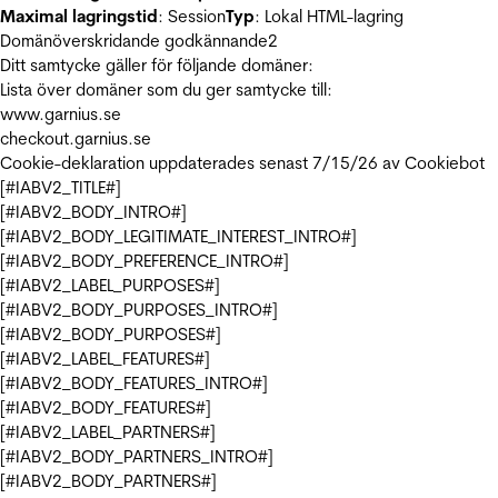
Maximal lagringstid
: Session
Typ
: Lokal HTML-lagring
Domänöverskridande godkännande
2
Ditt samtycke gäller för följande domäner:
Lista över domäner som du ger samtycke till:
www.garnius.se
checkout.garnius.se
Cookie-deklaration uppdaterades senast 7/15/26 av
Cookiebot
[#IABV2_TITLE#]
[#IABV2_BODY_INTRO#]
[#IABV2_BODY_LEGITIMATE_INTEREST_INTRO#]
[#IABV2_BODY_PREFERENCE_INTRO#]
[#IABV2_LABEL_PURPOSES#]
[#IABV2_BODY_PURPOSES_INTRO#]
[#IABV2_BODY_PURPOSES#]
[#IABV2_LABEL_FEATURES#]
[#IABV2_BODY_FEATURES_INTRO#]
[#IABV2_BODY_FEATURES#]
[#IABV2_LABEL_PARTNERS#]
[#IABV2_BODY_PARTNERS_INTRO#]
[#IABV2_BODY_PARTNERS#]