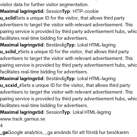
visitor data for further visitor segmentation.
Maximal lagringstid
: Session
Typ
: HTTP-cookie
u_sclid
Sets a unique ID for the visitor, that allows third party
advertisers to target the visitor with relevant advertisement. This
pairing service is provided by third party advertisement hubs, whi
facilitates real-time bidding for advertisers.
Maximal lagringstid
: Beständig
Typ
: Lokal HTML-lagring
u_sclid_r
Sets a unique ID for the visitor, that allows third party
advertisers to target the visitor with relevant advertisement. This
pairing service is provided by third party advertisement hubs, whi
facilitates real-time bidding for advertisers.
Maximal lagringstid
: Beständig
Typ
: Lokal HTML-lagring
u_scsid_r
Sets a unique ID for the visitor, that allows third party
advertisers to target the visitor with relevant advertisement. This
pairing service is provided by third party advertisement hubs, whi
facilitates real-time bidding for advertisers.
Maximal lagringstid
: Session
Typ
: Lokal HTML-lagring
www.track.garnius.se
4
_ga
Google analytics, _ga används för att förstå hur besökaren