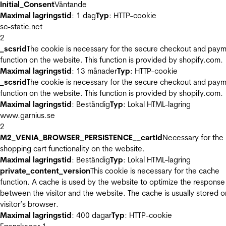
Initial_Consent
Väntande
Maximal lagringstid
: 1 dag
Typ
: HTTP-cookie
sc-static.net
2
_scsrid
The cookie is necessary for the secure checkout and pay
function on the website. This function is provided by shopify.com.
Maximal lagringstid
: 13 månader
Typ
: HTTP-cookie
_scsrid
The cookie is necessary for the secure checkout and pay
function on the website. This function is provided by shopify.com.
Maximal lagringstid
: Beständig
Typ
: Lokal HTML-lagring
www.garnius.se
2
M2_VENIA_BROWSER_PERSISTENCE__cartId
Necessary for the
shopping cart functionality on the website.
Maximal lagringstid
: Beständig
Typ
: Lokal HTML-lagring
private_content_version
This cookie is necessary for the cache
function. A cache is used by the website to optimize the response
between the visitor and the website. The cache is usually stored o
visitor’s browser.
Maximal lagringstid
: 400 dagar
Typ
: HTTP-cookie