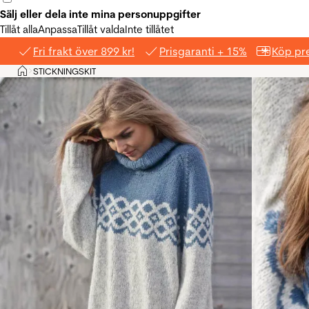
Sälj eller dela inte mina personuppgifter
Tillåt alla
Anpassa
Tillåt valda
Inte tillåtet
Fri frakt över 899 kr!
Prisgaranti + 15%
Köp pre
Hem
STICKNINGSKIT
>