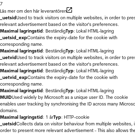
7
Läs mer om den här leverantören
_uetsid
Used to track visitors on multiple websites, in order to pre
relevant advertisement based on the visitor's preferences.
Maximal lagringstid
: Beständig
Typ
: Lokal HTML-lagring
_uetsid_exp
Contains the expiry-date for the cookie with
corresponding name.
Maximal lagringstid
: Beständig
Typ
: Lokal HTML-lagring
_uetvid
Used to track visitors on multiple websites, in order to pre
relevant advertisement based on the visitor's preferences.
Maximal lagringstid
: Beständig
Typ
: Lokal HTML-lagring
_uetvid_exp
Contains the expiry-date for the cookie with
corresponding name.
Maximal lagringstid
: Beständig
Typ
: Lokal HTML-lagring
MUID
Used widely by Microsoft as a unique user ID. The cookie
enables user tracking by synchronising the ID across many Microso
domains.
Maximal lagringstid
: 1 år
Typ
: HTTP-cookie
_uetsid
Collects data on visitor behaviour from multiple websites, 
order to present more relevant advertisement - This also allows th