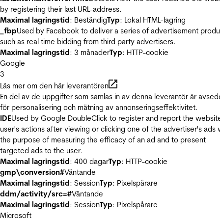
by registering their last URL-address.
Maximal lagringstid
: Beständig
Typ
: Lokal HTML-lagring
_fbp
Used by Facebook to deliver a series of advertisement produ
such as real time bidding from third party advertisers.
Maximal lagringstid
: 3 månader
Typ
: HTTP-cookie
Google
3
Läs mer om den här leverantören
En del av de uppgifter som samlas in av denna leverantör är avse
för personalisering och mätning av annonseringseffektivitet.
IDE
Used by Google DoubleClick to register and report the websit
user's actions after viewing or clicking one of the advertiser's ads 
the purpose of measuring the efficacy of an ad and to present
targeted ads to the user.
Maximal lagringstid
: 400 dagar
Typ
: HTTP-cookie
gmp\conversion#
Väntande
Maximal lagringstid
: Session
Typ
: Pixelspårare
ddm/activity/src=#
Väntande
Maximal lagringstid
: Session
Typ
: Pixelspårare
Microsoft