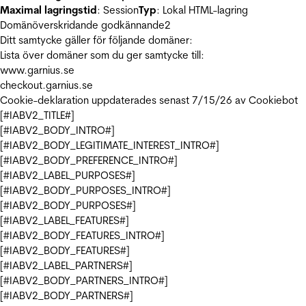
Maximal lagringstid
: Session
Typ
: Lokal HTML-lagring
Domänöverskridande godkännande
2
Ditt samtycke gäller för följande domäner:
Lista över domäner som du ger samtycke till:
www.garnius.se
checkout.garnius.se
Cookie-deklaration uppdaterades senast 7/15/26 av
Cookiebot
[#IABV2_TITLE#]
[#IABV2_BODY_INTRO#]
[#IABV2_BODY_LEGITIMATE_INTEREST_INTRO#]
[#IABV2_BODY_PREFERENCE_INTRO#]
[#IABV2_LABEL_PURPOSES#]
[#IABV2_BODY_PURPOSES_INTRO#]
[#IABV2_BODY_PURPOSES#]
[#IABV2_LABEL_FEATURES#]
[#IABV2_BODY_FEATURES_INTRO#]
[#IABV2_BODY_FEATURES#]
[#IABV2_LABEL_PARTNERS#]
[#IABV2_BODY_PARTNERS_INTRO#]
[#IABV2_BODY_PARTNERS#]