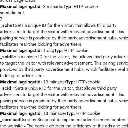
across page loads.
Maximal lagringstid
: 3 månader
Typ
: HTTP-cookie
sc-static.net
7
_schn1
Sets a unique ID for the visitor, that allows third party
advertisers to target the visitor with relevant advertisement. This
pairing service is provided by third party advertisement hubs, whi
facilitates real-time bidding for advertisers.
Maximal lagringstid
: 1 dag
Typ
: HTTP-cookie
_scid
Sets a unique ID for the visitor, that allows third party advert
to target the visitor with relevant advertisement. This pairing servic
provided by third party advertisement hubs, which facilitates real-
bidding for advertisers.
Maximal lagringstid
: 13 månader
Typ
: HTTP-cookie
_scid_r
Sets a unique ID for the visitor, that allows third party
advertisers to target the visitor with relevant advertisement. This
pairing service is provided by third party advertisement hubs, whi
facilitates real-time bidding for advertisers.
Maximal lagringstid
: 13 månader
Typ
: HTTP-cookie
_screload
Used by Snapchat to implement advertisement content
the website - The cookie detects the efficiency of the ads and col