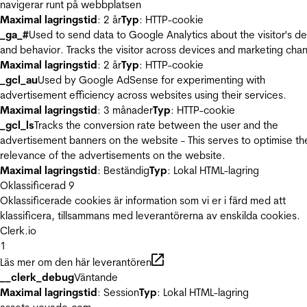
navigerar runt på webbplatsen
Maximal lagringstid
: 2 år
Typ
: HTTP-cookie
_ga_#
Used to send data to Google Analytics about the visitor's d
and behavior. Tracks the visitor across devices and marketing chan
Maximal lagringstid
: 2 år
Typ
: HTTP-cookie
_gcl_au
Used by Google AdSense for experimenting with
advertisement efficiency across websites using their services.
Maximal lagringstid
: 3 månader
Typ
: HTTP-cookie
_gcl_ls
Tracks the conversion rate between the user and the
advertisement banners on the website - This serves to optimise th
relevance of the advertisements on the website.
Maximal lagringstid
: Beständig
Typ
: Lokal HTML-lagring
Oklassificerad
9
Oklassificerade cookies är information som vi er i färd med att
klassificera, tillsammans med leverantörerna av enskilda cookies.
Clerk.io
1
Läs mer om den här leverantören
__clerk_debug
Väntande
Maximal lagringstid
: Session
Typ
: Lokal HTML-lagring