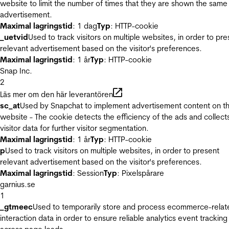
website to limit the number of times that they are shown the same
advertisement.
Maximal lagringstid
: 1 dag
Typ
: HTTP-cookie
_uetvid
Used to track visitors on multiple websites, in order to pre
relevant advertisement based on the visitor's preferences.
Maximal lagringstid
: 1 år
Typ
: HTTP-cookie
Snap Inc.
2
Läs mer om den här leverantören
sc_at
Used by Snapchat to implement advertisement content on t
website - The cookie detects the efficiency of the ads and collect
visitor data for further visitor segmentation.
Maximal lagringstid
: 1 år
Typ
: HTTP-cookie
p
Used to track visitors on multiple websites, in order to present
relevant advertisement based on the visitor's preferences.
Maximal lagringstid
: Session
Typ
: Pixelspårare
garnius.se
1
_gtmeec
Used to temporarily store and process ecommerce-relat
interaction data in order to ensure reliable analytics event tracking