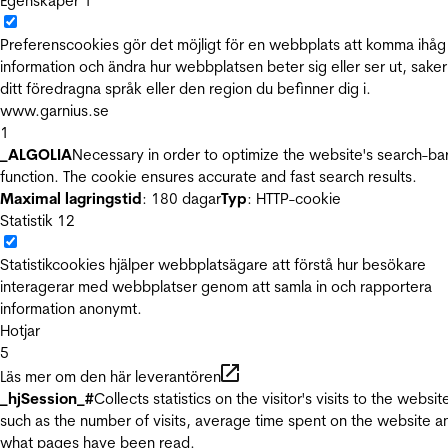
Egenskaper
1
Preferenscookies gör det möjligt för en webbplats att komma ihåg
information och ändra hur webbplatsen beter sig eller ser ut, sake
ditt föredragna språk eller den region du befinner dig i.
www.garnius.se
1
_ALGOLIA
Necessary in order to optimize the website's search-ba
function. The cookie ensures accurate and fast search results.
Maximal lagringstid
: 180 dagar
Typ
: HTTP-cookie
Statistik
12
Statistikcookies hjälper webbplatsägare att förstå hur besökare
interagerar med webbplatser genom att samla in och rapportera
information anonymt.
Hotjar
5
Läs mer om den här leverantören
_hjSession_#
Collects statistics on the visitor's visits to the websit
such as the number of visits, average time spent on the website a
what pages have been read.