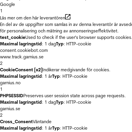
Google
1
Läs mer om den här leverantören
En del av de uppgifter som samlas in av denna leverantör är avse
för personalisering och mätning av annonseringseffektivitet.
test_cookie
Used to check if the user's browser supports cookies
Maximal lagringstid
: 1 dag
Typ
: HTTP-cookie
consent.cookiebot.com
www.track.garnius.se
2
CookieConsent [x2]
Indikerar medgivande för cookies.
Maximal lagringstid
: 1 år
Typ
: HTTP-cookie
garnius.no
1
PHPSESSID
Preserves user session state across page requests.
Maximal lagringstid
: 1 dag
Typ
: HTTP-cookie
garnius.se
2
Cross_Consent
Väntande
Maximal lagringstid
: 1 år
Typ
: HTTP-cookie