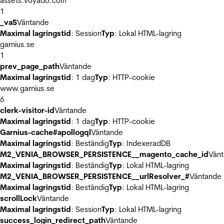
assets.voyado.com
1
_vaS
Väntande
Maximal lagringstid
: Session
Typ
: Lokal HTML-lagring
garnius.se
1
prev_page_path
Väntande
Maximal lagringstid
: 1 dag
Typ
: HTTP-cookie
www.garnius.se
6
clerk-visitor-id
Väntande
Maximal lagringstid
: 1 dag
Typ
: HTTP-cookie
Garnius-cache#apollogql
Väntande
Maximal lagringstid
: Beständig
Typ
: IndexeradDB
M2_VENIA_BROWSER_PERSISTENCE__magento_cache_id
Vän
Maximal lagringstid
: Beständig
Typ
: Lokal HTML-lagring
M2_VENIA_BROWSER_PERSISTENCE__urlResolver_#
Väntande
Maximal lagringstid
: Beständig
Typ
: Lokal HTML-lagring
scrollLock
Väntande
Maximal lagringstid
: Session
Typ
: Lokal HTML-lagring
success_login_redirect_path
Väntande