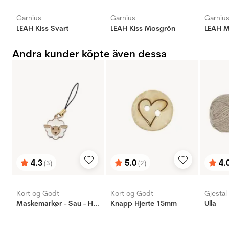
Garnius
Garnius
Garniu
LEAH Kiss Svart
LEAH Kiss Mosgrön
LEAH M
Andra kunder köpte även dessa
4.3
5.0
4.
(3)
(2)
Betyg:
utav 5 stjärnor
Betyg:
utav 5 stjärnor
Bety
utav 
Kort og Godt
Kort og Godt
Gjestal
Maskemarkør - Sau - Hvit
Knapp Hjerte 15mm
Ulla