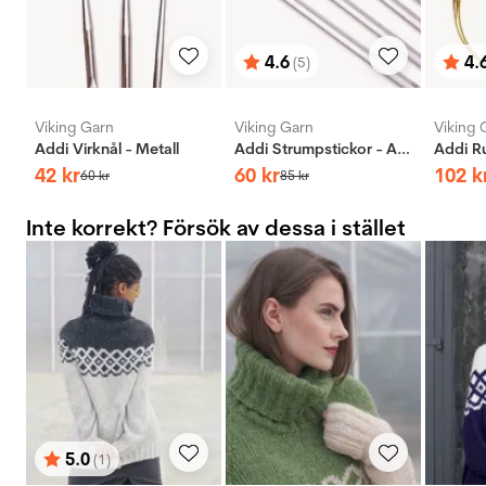
4.6
4.
(5)
Betyg:
utav 5 stjärnor
Bety
utav 
Viking Garn
Viking Garn
Viking 
Addi Virknål - Metall
Addi Strumpstickor - Aluminium
42
kr
60
kr
102
k
60
kr
85
kr
Inte korrekt? Försök av dessa i stället
5.0
(1)
Betyg:
utav 5 stjärnor