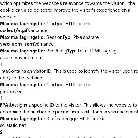
which optimizes the website's relevance towards the visitor – the
cookie can also be set to improve the visitor's experience on a
website.
Maximal lagringstid
: 1 år
Typ
: HTTP-cookie
collect/v.gif
Väntande
Maximal lagringstid
: Session
Typ
: Pixelspårare
vwo_apm_sent
Väntande
Maximal lagringstid
: Beständig
Typ
: Lokal HTML-lagring
assets.voyado.com
1
_va
Contains an visitor ID. This is used to identify the visitor upon r
entry to the website.
Maximal lagringstid
: 1 år
Typ
: HTTP-cookie
garnius.se
1
FPAU
Assigns a specific ID to the visitor. This allows the website to
determine the number of specific user-visits for analysis and statist
Maximal lagringstid
: 3 månader
Typ
: HTTP-cookie
sc-static.net
2