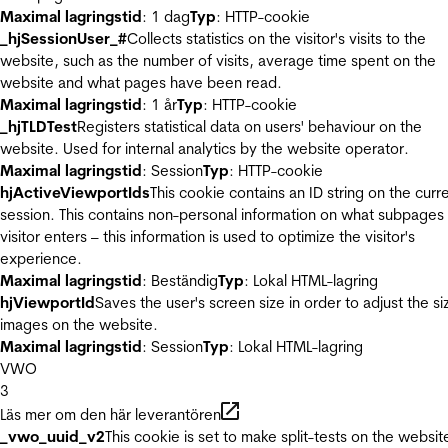
Maximal lagringstid
: 1 dag
Typ
: HTTP-cookie
_hjSessionUser_#
Collects statistics on the visitor's visits to the
website, such as the number of visits, average time spent on the
website and what pages have been read.
Maximal lagringstid
: 1 år
Typ
: HTTP-cookie
_hjTLDTest
Registers statistical data on users' behaviour on the
website. Used for internal analytics by the website operator.
Maximal lagringstid
: Session
Typ
: HTTP-cookie
hjActiveViewportIds
This cookie contains an ID string on the curr
session. This contains non-personal information on what subpages
visitor enters – this information is used to optimize the visitor's
experience.
Maximal lagringstid
: Beständig
Typ
: Lokal HTML-lagring
hjViewportId
Saves the user's screen size in order to adjust the si
images on the website.
Maximal lagringstid
: Session
Typ
: Lokal HTML-lagring
VWO
3
Läs mer om den här leverantören
_vwo_uuid_v2
This cookie is set to make split-tests on the websit