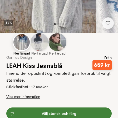
1
/
5
Flerfärgad
Flerfärgad
Flerfärgad
Garnius Design
Från
LEAH Kiss Jeansblå
659
kr
Inneholder oppskrift og komplett garnforbruk til valgt
størrelse.
Stickfasthet:
17 maskor
Visa mer information
Välj storlek och färg