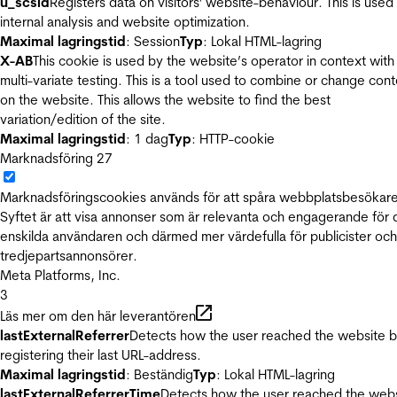
u_scsid
Registers data on visitors' website-behaviour. This is used 
internal analysis and website optimization.
Maximal lagringstid
: Session
Typ
: Lokal HTML-lagring
X-AB
This cookie is used by the website’s operator in context with
multi-variate testing. This is a tool used to combine or change con
on the website. This allows the website to find the best
variation/edition of the site.
Maximal lagringstid
: 1 dag
Typ
: HTTP-cookie
Marknadsföring
27
Marknadsföringscookies används för att spåra webbplatsbesökare
Syftet är att visa annonser som är relevanta och engagerande för
enskilda användaren och därmed mer värdefulla för publicister och
tredjepartsannonsörer.
Meta Platforms, Inc.
3
Läs mer om den här leverantören
lastExternalReferrer
Detects how the user reached the website 
registering their last URL-address.
Maximal lagringstid
: Beständig
Typ
: Lokal HTML-lagring
lastExternalReferrerTime
Detects how the user reached the web