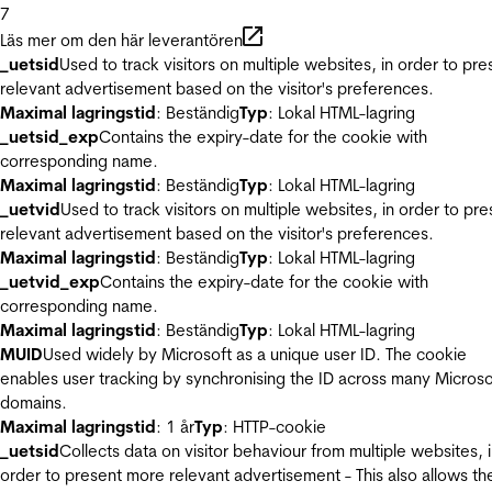
7
Läs mer om den här leverantören
_uetsid
Used to track visitors on multiple websites, in order to pre
relevant advertisement based on the visitor's preferences.
Maximal lagringstid
: Beständig
Typ
: Lokal HTML-lagring
_uetsid_exp
Contains the expiry-date for the cookie with
corresponding name.
Maximal lagringstid
: Beständig
Typ
: Lokal HTML-lagring
_uetvid
Used to track visitors on multiple websites, in order to pre
relevant advertisement based on the visitor's preferences.
Maximal lagringstid
: Beständig
Typ
: Lokal HTML-lagring
_uetvid_exp
Contains the expiry-date for the cookie with
corresponding name.
Maximal lagringstid
: Beständig
Typ
: Lokal HTML-lagring
MUID
Used widely by Microsoft as a unique user ID. The cookie
enables user tracking by synchronising the ID across many Microso
domains.
Maximal lagringstid
: 1 år
Typ
: HTTP-cookie
_uetsid
Collects data on visitor behaviour from multiple websites, 
order to present more relevant advertisement - This also allows th