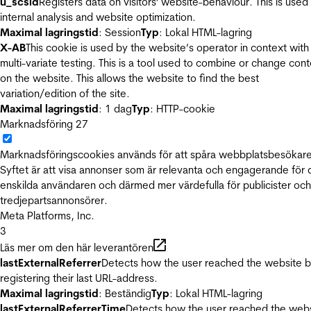
u_scsid
Registers data on visitors' website-behaviour. This is used 
internal analysis and website optimization.
Maximal lagringstid
: Session
Typ
: Lokal HTML-lagring
X-AB
This cookie is used by the website’s operator in context with
multi-variate testing. This is a tool used to combine or change con
on the website. This allows the website to find the best
variation/edition of the site.
Maximal lagringstid
: 1 dag
Typ
: HTTP-cookie
Marknadsföring
27
Marknadsföringscookies används för att spåra webbplatsbesökare
Syftet är att visa annonser som är relevanta och engagerande för
enskilda användaren och därmed mer värdefulla för publicister och
tredjepartsannonsörer.
Meta Platforms, Inc.
3
Läs mer om den här leverantören
lastExternalReferrer
Detects how the user reached the website 
registering their last URL-address.
Maximal lagringstid
: Beständig
Typ
: Lokal HTML-lagring
lastExternalReferrerTime
Detects how the user reached the web