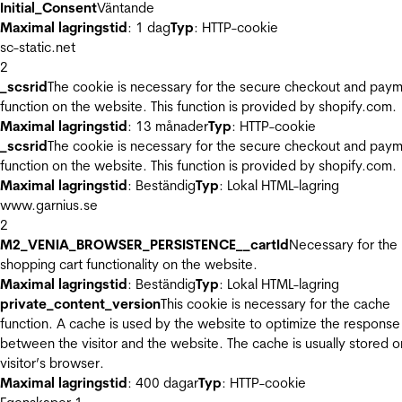
Initial_Consent
Väntande
Maximal lagringstid
: 1 dag
Typ
: HTTP-cookie
sc-static.net
2
_scsrid
The cookie is necessary for the secure checkout and pay
function on the website. This function is provided by shopify.com.
Maximal lagringstid
: 13 månader
Typ
: HTTP-cookie
_scsrid
The cookie is necessary for the secure checkout and pay
function on the website. This function is provided by shopify.com.
Maximal lagringstid
: Beständig
Typ
: Lokal HTML-lagring
www.garnius.se
2
M2_VENIA_BROWSER_PERSISTENCE__cartId
Necessary for the
shopping cart functionality on the website.
Maximal lagringstid
: Beständig
Typ
: Lokal HTML-lagring
private_content_version
This cookie is necessary for the cache
function. A cache is used by the website to optimize the response
between the visitor and the website. The cache is usually stored o
visitor’s browser.
Maximal lagringstid
: 400 dagar
Typ
: HTTP-cookie