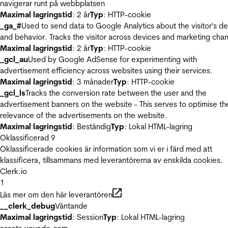
navigerar runt på webbplatsen
Maximal lagringstid
: 2 år
Typ
: HTTP-cookie
_ga_#
Used to send data to Google Analytics about the visitor's d
and behavior. Tracks the visitor across devices and marketing chan
Maximal lagringstid
: 2 år
Typ
: HTTP-cookie
_gcl_au
Used by Google AdSense for experimenting with
advertisement efficiency across websites using their services.
Maximal lagringstid
: 3 månader
Typ
: HTTP-cookie
_gcl_ls
Tracks the conversion rate between the user and the
advertisement banners on the website - This serves to optimise th
relevance of the advertisements on the website.
Maximal lagringstid
: Beständig
Typ
: Lokal HTML-lagring
Oklassificerad
9
Oklassificerade cookies är information som vi er i färd med att
klassificera, tillsammans med leverantörerna av enskilda cookies.
Clerk.io
1
Läs mer om den här leverantören
__clerk_debug
Väntande
Maximal lagringstid
: Session
Typ
: Lokal HTML-lagring