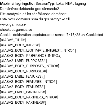
Maximal lagringstid
: Session
Typ
: Lokal HTML-lagring
Domänöverskridande godkännande
2
Ditt samtycke gäller för följande domäner:
Lista över domäner som du ger samtycke till:
www.garnius.se
checkout.garnius.se
Cookie-deklaration uppdaterades senast 7/15/26 av
Cookiebot
[#IABV2_TITLE#]
[#IABV2_BODY_INTRO#]
[#IABV2_BODY_LEGITIMATE_INTEREST_INTRO#]
[#IABV2_BODY_PREFERENCE_INTRO#]
[#IABV2_LABEL_PURPOSES#]
[#IABV2_BODY_PURPOSES_INTRO#]
[#IABV2_BODY_PURPOSES#]
[#IABV2_LABEL_FEATURES#]
[#IABV2_BODY_FEATURES_INTRO#]
[#IABV2_BODY_FEATURES#]
[#IABV2_LABEL_PARTNERS#]
[#IABV2_BODY_PARTNERS_INTRO#]
[#IABV2_BODY_PARTNERS#]