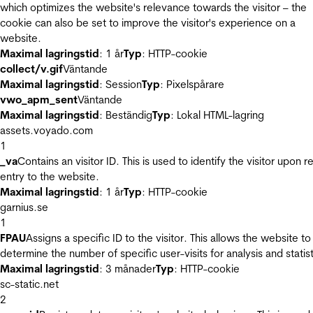
which optimizes the website's relevance towards the visitor – the
cookie can also be set to improve the visitor's experience on a
website.
Maximal lagringstid
: 1 år
Typ
: HTTP-cookie
collect/v.gif
Väntande
Maximal lagringstid
: Session
Typ
: Pixelspårare
vwo_apm_sent
Väntande
Maximal lagringstid
: Beständig
Typ
: Lokal HTML-lagring
assets.voyado.com
1
_va
Contains an visitor ID. This is used to identify the visitor upon r
entry to the website.
Maximal lagringstid
: 1 år
Typ
: HTTP-cookie
garnius.se
1
FPAU
Assigns a specific ID to the visitor. This allows the website to
determine the number of specific user-visits for analysis and statist
Maximal lagringstid
: 3 månader
Typ
: HTTP-cookie
sc-static.net
2