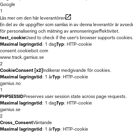
Google
1
Läs mer om den här leverantören
En del av de uppgifter som samlas in av denna leverantör är avse
för personalisering och mätning av annonseringseffektivitet.
test_cookie
Used to check if the user's browser supports cookies
Maximal lagringstid
: 1 dag
Typ
: HTTP-cookie
consent.cookiebot.com
www.track.garnius.se
2
CookieConsent [x2]
Indikerar medgivande för cookies.
Maximal lagringstid
: 1 år
Typ
: HTTP-cookie
garnius.no
1
PHPSESSID
Preserves user session state across page requests.
Maximal lagringstid
: 1 dag
Typ
: HTTP-cookie
garnius.se
2
Cross_Consent
Väntande
Maximal lagringstid
: 1 år
Typ
: HTTP-cookie