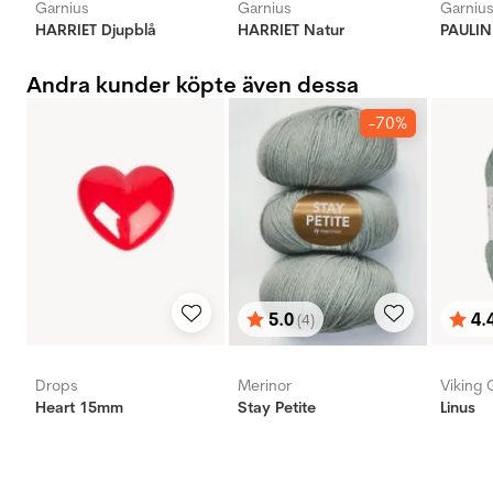
Garnius
Garnius
Garniu
HARRIET Djupblå
HARRIET Natur
PAULIN
Andra kunder köpte även dessa
-70%
5.0
4.
(4)
Betyg:
utav 5 stjärnor
Bety
utav 
Drops
Merinor
Viking 
Heart 15mm
Stay Petite
Linus