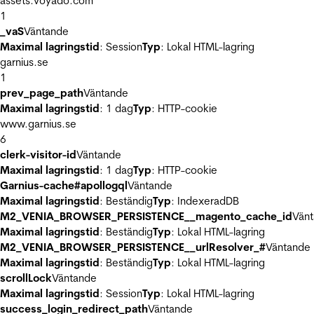
assets.voyado.com
1
_vaS
Väntande
Maximal lagringstid
: Session
Typ
: Lokal HTML-lagring
garnius.se
1
prev_page_path
Väntande
Maximal lagringstid
: 1 dag
Typ
: HTTP-cookie
www.garnius.se
6
clerk-visitor-id
Väntande
Maximal lagringstid
: 1 dag
Typ
: HTTP-cookie
Garnius-cache#apollogql
Väntande
Maximal lagringstid
: Beständig
Typ
: IndexeradDB
M2_VENIA_BROWSER_PERSISTENCE__magento_cache_id
Vän
Maximal lagringstid
: Beständig
Typ
: Lokal HTML-lagring
M2_VENIA_BROWSER_PERSISTENCE__urlResolver_#
Väntande
Maximal lagringstid
: Beständig
Typ
: Lokal HTML-lagring
scrollLock
Väntande
Maximal lagringstid
: Session
Typ
: Lokal HTML-lagring
success_login_redirect_path
Väntande