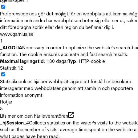
Egenskaper
1
Preferenscookies gör det möjligt för en webbplats att komma ihåg
information och ändra hur webbplatsen beter sig eller ser ut, sake
ditt föredragna språk eller den region du befinner dig i.
www.garnius.se
1
_ALGOLIA
Necessary in order to optimize the website's search-ba
function. The cookie ensures accurate and fast search results.
Maximal lagringstid
: 180 dagar
Typ
: HTTP-cookie
Statistik
12
Statistikcookies hjälper webbplatsägare att förstå hur besökare
interagerar med webbplatser genom att samla in och rapportera
information anonymt.
Hotjar
5
Läs mer om den här leverantören
_hjSession_#
Collects statistics on the visitor's visits to the websit
such as the number of visits, average time spent on the website a
what pages have been read.