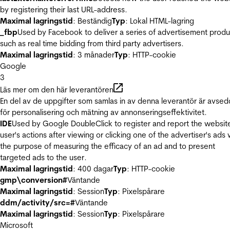
by registering their last URL-address.
Maximal lagringstid
: Beständig
Typ
: Lokal HTML-lagring
_fbp
Used by Facebook to deliver a series of advertisement produ
such as real time bidding from third party advertisers.
Maximal lagringstid
: 3 månader
Typ
: HTTP-cookie
Google
3
Läs mer om den här leverantören
En del av de uppgifter som samlas in av denna leverantör är avse
för personalisering och mätning av annonseringseffektivitet.
IDE
Used by Google DoubleClick to register and report the websit
user's actions after viewing or clicking one of the advertiser's ads 
the purpose of measuring the efficacy of an ad and to present
targeted ads to the user.
Maximal lagringstid
: 400 dagar
Typ
: HTTP-cookie
gmp\conversion#
Väntande
Maximal lagringstid
: Session
Typ
: Pixelspårare
ddm/activity/src=#
Väntande
Maximal lagringstid
: Session
Typ
: Pixelspårare
Microsoft