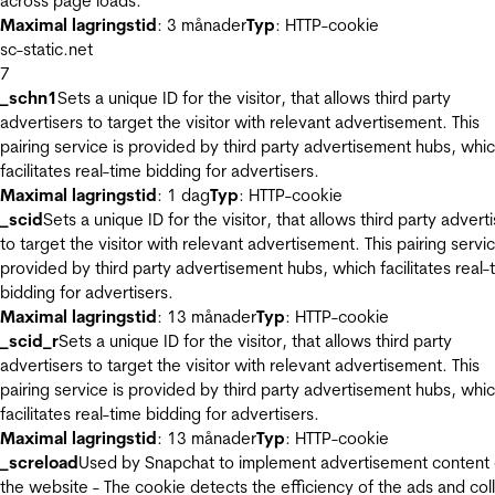
across page loads.
Maximal lagringstid
: 3 månader
Typ
: HTTP-cookie
sc-static.net
7
_schn1
Sets a unique ID for the visitor, that allows third party
advertisers to target the visitor with relevant advertisement. This
pairing service is provided by third party advertisement hubs, whi
facilitates real-time bidding for advertisers.
Maximal lagringstid
: 1 dag
Typ
: HTTP-cookie
_scid
Sets a unique ID for the visitor, that allows third party advert
to target the visitor with relevant advertisement. This pairing servic
provided by third party advertisement hubs, which facilitates real-
bidding for advertisers.
Maximal lagringstid
: 13 månader
Typ
: HTTP-cookie
_scid_r
Sets a unique ID for the visitor, that allows third party
advertisers to target the visitor with relevant advertisement. This
pairing service is provided by third party advertisement hubs, whi
facilitates real-time bidding for advertisers.
Maximal lagringstid
: 13 månader
Typ
: HTTP-cookie
_screload
Used by Snapchat to implement advertisement content
the website - The cookie detects the efficiency of the ads and col