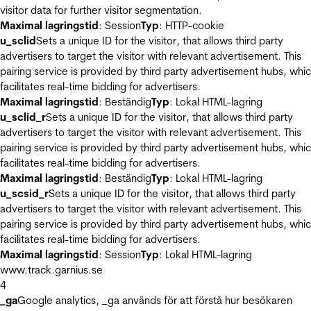
visitor data for further visitor segmentation.
Maximal lagringstid
: Session
Typ
: HTTP-cookie
u_sclid
Sets a unique ID for the visitor, that allows third party
advertisers to target the visitor with relevant advertisement. This
pairing service is provided by third party advertisement hubs, whi
facilitates real-time bidding for advertisers.
Maximal lagringstid
: Beständig
Typ
: Lokal HTML-lagring
u_sclid_r
Sets a unique ID for the visitor, that allows third party
advertisers to target the visitor with relevant advertisement. This
pairing service is provided by third party advertisement hubs, whi
facilitates real-time bidding for advertisers.
Maximal lagringstid
: Beständig
Typ
: Lokal HTML-lagring
u_scsid_r
Sets a unique ID for the visitor, that allows third party
advertisers to target the visitor with relevant advertisement. This
pairing service is provided by third party advertisement hubs, whi
facilitates real-time bidding for advertisers.
Maximal lagringstid
: Session
Typ
: Lokal HTML-lagring
www.track.garnius.se
4
_ga
Google analytics, _ga används för att förstå hur besökaren