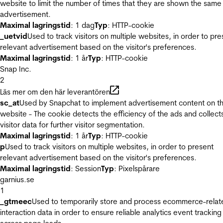
website to limit the number of times that they are shown the same
advertisement.
Maximal lagringstid
: 1 dag
Typ
: HTTP-cookie
_uetvid
Used to track visitors on multiple websites, in order to pre
relevant advertisement based on the visitor's preferences.
Maximal lagringstid
: 1 år
Typ
: HTTP-cookie
Snap Inc.
2
Läs mer om den här leverantören
sc_at
Used by Snapchat to implement advertisement content on t
website - The cookie detects the efficiency of the ads and collect
visitor data for further visitor segmentation.
Maximal lagringstid
: 1 år
Typ
: HTTP-cookie
p
Used to track visitors on multiple websites, in order to present
relevant advertisement based on the visitor's preferences.
Maximal lagringstid
: Session
Typ
: Pixelspårare
garnius.se
1
_gtmeec
Used to temporarily store and process ecommerce-relat
interaction data in order to ensure reliable analytics event tracking