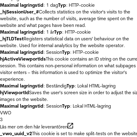
Maximal lagringstid
: 1 dag
Typ
: HTTP-cookie
_hjSessionUser_#
Collects statistics on the visitor's visits to the
website, such as the number of visits, average time spent on the
website and what pages have been read.
Maximal lagringstid
: 1 år
Typ
: HTTP-cookie
_hjTLDTest
Registers statistical data on users' behaviour on the
website. Used for internal analytics by the website operator.
Maximal lagringstid
: Session
Typ
: HTTP-cookie
hjActiveViewportIds
This cookie contains an ID string on the curr
session. This contains non-personal information on what subpages
visitor enters – this information is used to optimize the visitor's
experience.
Maximal lagringstid
: Beständig
Typ
: Lokal HTML-lagring
hjViewportId
Saves the user's screen size in order to adjust the si
images on the website.
Maximal lagringstid
: Session
Typ
: Lokal HTML-lagring
VWO
3
Läs mer om den här leverantören
_vwo_uuid_v2
This cookie is set to make split-tests on the websit