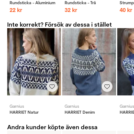
Rundsticka - Aluminium
Rundsticka - Trä
Strumps
22
kr
32
kr
40
kr
Inte korrekt? Försök av dessa i stället
Garnius
Garnius
Garniu
HARRIET Natur
HARRIET Denim
HARRIE
Andra kunder köpte även dessa