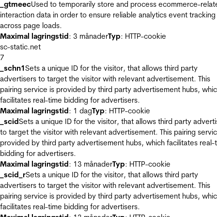
_gtmeec
Used to temporarily store and process ecommerce-relat
interaction data in order to ensure reliable analytics event tracking
across page loads.
Maximal lagringstid
: 3 månader
Typ
: HTTP-cookie
sc-static.net
7
_schn1
Sets a unique ID for the visitor, that allows third party
advertisers to target the visitor with relevant advertisement. This
pairing service is provided by third party advertisement hubs, whi
facilitates real-time bidding for advertisers.
Maximal lagringstid
: 1 dag
Typ
: HTTP-cookie
_scid
Sets a unique ID for the visitor, that allows third party advert
to target the visitor with relevant advertisement. This pairing servic
provided by third party advertisement hubs, which facilitates real-
bidding for advertisers.
Maximal lagringstid
: 13 månader
Typ
: HTTP-cookie
_scid_r
Sets a unique ID for the visitor, that allows third party
advertisers to target the visitor with relevant advertisement. This
pairing service is provided by third party advertisement hubs, whi
facilitates real-time bidding for advertisers.