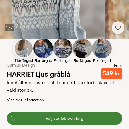
1
/
7
Flerfärgad
Flerfärgad
Flerfärgad
Flerfärgad
Flerfärgad
Garnius Design
Från
HARRIET Ljus gråblå
549
kr
Innehåller mönster och komplett garnförbrukning till
vald storlek.
Visa mer information
Välj storlek och färg