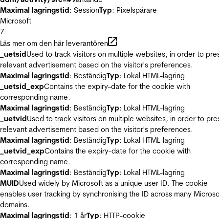
Maximal lagringstid
: Session
Typ
: Pixelspårare
Microsoft
7
Läs mer om den här leverantören
_uetsid
Used to track visitors on multiple websites, in order to pre
relevant advertisement based on the visitor's preferences.
Maximal lagringstid
: Beständig
Typ
: Lokal HTML-lagring
_uetsid_exp
Contains the expiry-date for the cookie with
corresponding name.
Maximal lagringstid
: Beständig
Typ
: Lokal HTML-lagring
_uetvid
Used to track visitors on multiple websites, in order to pre
relevant advertisement based on the visitor's preferences.
Maximal lagringstid
: Beständig
Typ
: Lokal HTML-lagring
_uetvid_exp
Contains the expiry-date for the cookie with
corresponding name.
Maximal lagringstid
: Beständig
Typ
: Lokal HTML-lagring
MUID
Used widely by Microsoft as a unique user ID. The cookie
enables user tracking by synchronising the ID across many Microso
domains.
Maximal lagringstid
: 1 år
Typ
: HTTP-cookie