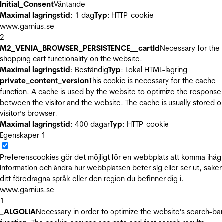
Initial_Consent
Väntande
Maximal lagringstid
: 1 dag
Typ
: HTTP-cookie
www.garnius.se
2
M2_VENIA_BROWSER_PERSISTENCE__cartId
Necessary for the
shopping cart functionality on the website.
Maximal lagringstid
: Beständig
Typ
: Lokal HTML-lagring
private_content_version
This cookie is necessary for the cache
function. A cache is used by the website to optimize the response
between the visitor and the website. The cache is usually stored o
visitor’s browser.
Maximal lagringstid
: 400 dagar
Typ
: HTTP-cookie
Egenskaper
1
Preferenscookies gör det möjligt för en webbplats att komma ihåg
information och ändra hur webbplatsen beter sig eller ser ut, sake
ditt föredragna språk eller den region du befinner dig i.
www.garnius.se
1
_ALGOLIA
Necessary in order to optimize the website's search-ba