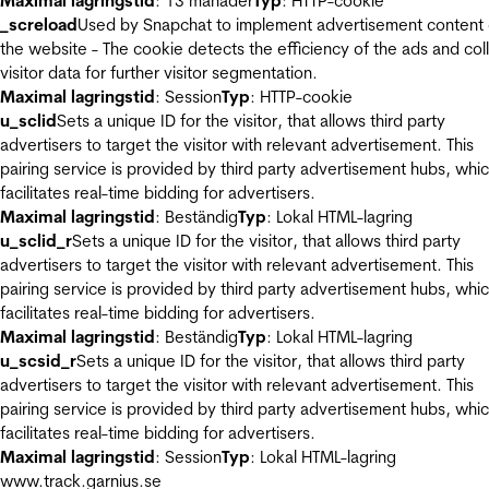
Maximal lagringstid
: 13 månader
Typ
: HTTP-cookie
_screload
Used by Snapchat to implement advertisement content
the website - The cookie detects the efficiency of the ads and col
visitor data for further visitor segmentation.
Maximal lagringstid
: Session
Typ
: HTTP-cookie
u_sclid
Sets a unique ID for the visitor, that allows third party
advertisers to target the visitor with relevant advertisement. This
pairing service is provided by third party advertisement hubs, whi
facilitates real-time bidding for advertisers.
Maximal lagringstid
: Beständig
Typ
: Lokal HTML-lagring
u_sclid_r
Sets a unique ID for the visitor, that allows third party
advertisers to target the visitor with relevant advertisement. This
pairing service is provided by third party advertisement hubs, whi
facilitates real-time bidding for advertisers.
Maximal lagringstid
: Beständig
Typ
: Lokal HTML-lagring
u_scsid_r
Sets a unique ID for the visitor, that allows third party
advertisers to target the visitor with relevant advertisement. This
pairing service is provided by third party advertisement hubs, whi
facilitates real-time bidding for advertisers.
Maximal lagringstid
: Session
Typ
: Lokal HTML-lagring
www.track.garnius.se