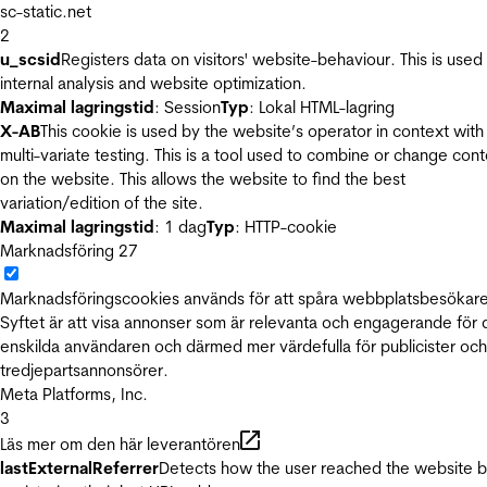
sc-static.net
2
u_scsid
Registers data on visitors' website-behaviour. This is used 
internal analysis and website optimization.
Maximal lagringstid
: Session
Typ
: Lokal HTML-lagring
X-AB
This cookie is used by the website’s operator in context with
multi-variate testing. This is a tool used to combine or change con
on the website. This allows the website to find the best
variation/edition of the site.
Maximal lagringstid
: 1 dag
Typ
: HTTP-cookie
Marknadsföring
27
Marknadsföringscookies används för att spåra webbplatsbesökare
Syftet är att visa annonser som är relevanta och engagerande för
enskilda användaren och därmed mer värdefulla för publicister och
tredjepartsannonsörer.
Meta Platforms, Inc.
3
Läs mer om den här leverantören
lastExternalReferrer
Detects how the user reached the website 