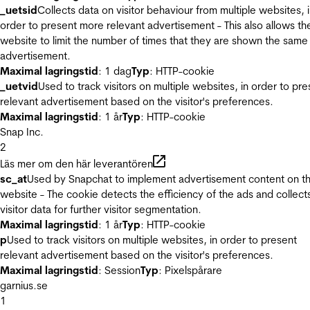
_uetsid
Collects data on visitor behaviour from multiple websites, 
order to present more relevant advertisement - This also allows th
website to limit the number of times that they are shown the same
advertisement.
Maximal lagringstid
: 1 dag
Typ
: HTTP-cookie
_uetvid
Used to track visitors on multiple websites, in order to pre
relevant advertisement based on the visitor's preferences.
Maximal lagringstid
: 1 år
Typ
: HTTP-cookie
Snap Inc.
2
Läs mer om den här leverantören
sc_at
Used by Snapchat to implement advertisement content on t
website - The cookie detects the efficiency of the ads and collect
visitor data for further visitor segmentation.
Maximal lagringstid
: 1 år
Typ
: HTTP-cookie
p
Used to track visitors on multiple websites, in order to present
relevant advertisement based on the visitor's preferences.
Maximal lagringstid
: Session
Typ
: Pixelspårare
garnius.se
1