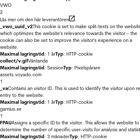
VWO
2
Läs mer om den här leverantören
_vwo_uuid_v2
This cookie is set to make split-tests on the websit
which optimizes the website's relevance towards the visitor – the
cookie can also be set to improve the visitor's experience on a
website.
Maximal lagringstid
: 1 år
Typ
: HTTP-cookie
collect/v.gif
Väntande
Maximal lagringstid
: Session
Typ
: Pixelspårare
assets.voyado.com
1
_va
Contains an visitor ID. This is used to identify the visitor upon r
entry to the website.
Maximal lagringstid
: 1 år
Typ
: HTTP-cookie
garnius.se
1
FPAU
Assigns a specific ID to the visitor. This allows the website to
determine the number of specific user-visits for analysis and statist
Maximal lagringstid
: 3 månader
Typ
: HTTP-cookie