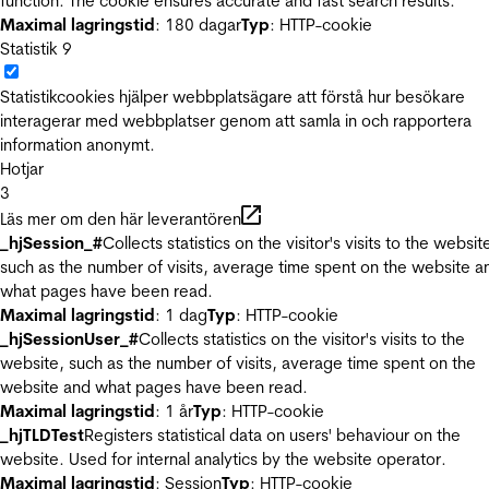
function. The cookie ensures accurate and fast search results.
Maximal lagringstid
: 180 dagar
Typ
: HTTP-cookie
Statistik
9
Statistikcookies hjälper webbplatsägare att förstå hur besökare
interagerar med webbplatser genom att samla in och rapportera
information anonymt.
Hotjar
3
Läs mer om den här leverantören
_hjSession_#
Collects statistics on the visitor's visits to the websit
such as the number of visits, average time spent on the website a
what pages have been read.
Maximal lagringstid
: 1 dag
Typ
: HTTP-cookie
_hjSessionUser_#
Collects statistics on the visitor's visits to the
website, such as the number of visits, average time spent on the
website and what pages have been read.
Maximal lagringstid
: 1 år
Typ
: HTTP-cookie
_hjTLDTest
Registers statistical data on users' behaviour on the
website. Used for internal analytics by the website operator.
Maximal lagringstid
: Session
Typ
: HTTP-cookie