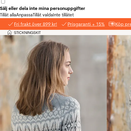
Sälj eller dela inte mina personuppgifter
Tillåt alla
Anpassa
Tillåt valda
Inte tillåtet
Fri frakt över 899 kr!
Prisgaranti + 15%
Köp pre
Hem
STICKNINGSKIT
>