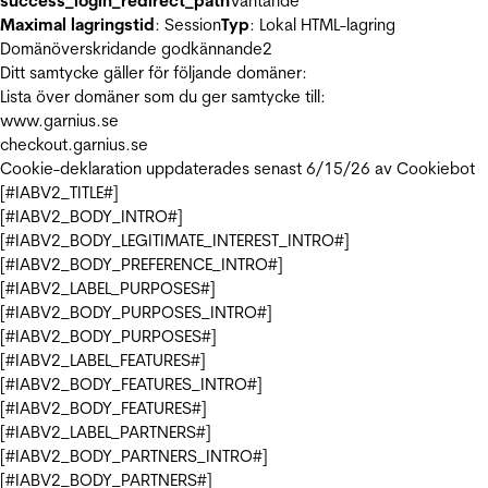
success_login_redirect_path
Väntande
Maximal lagringstid
: Session
Typ
: Lokal HTML-lagring
Domänöverskridande godkännande
2
Ditt samtycke gäller för följande domäner:
Lista över domäner som du ger samtycke till:
www.garnius.se
checkout.garnius.se
Cookie-deklaration uppdaterades senast 6/15/26 av
Cookiebot
[#IABV2_TITLE#]
[#IABV2_BODY_INTRO#]
[#IABV2_BODY_LEGITIMATE_INTEREST_INTRO#]
[#IABV2_BODY_PREFERENCE_INTRO#]
[#IABV2_LABEL_PURPOSES#]
[#IABV2_BODY_PURPOSES_INTRO#]
[#IABV2_BODY_PURPOSES#]
[#IABV2_LABEL_FEATURES#]
[#IABV2_BODY_FEATURES_INTRO#]
[#IABV2_BODY_FEATURES#]
[#IABV2_LABEL_PARTNERS#]
[#IABV2_BODY_PARTNERS_INTRO#]
[#IABV2_BODY_PARTNERS#]