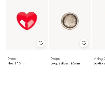
Drops
Drops
Viking 
Heart 15mm
Loop (silver) 20mm
Lovikka