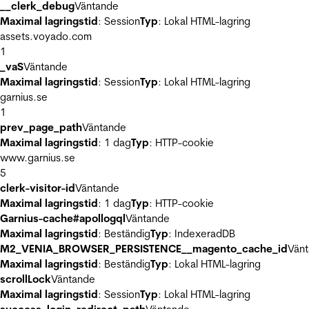
__clerk_debug
Väntande
Maximal lagringstid
: Session
Typ
: Lokal HTML-lagring
assets.voyado.com
1
_vaS
Väntande
Maximal lagringstid
: Session
Typ
: Lokal HTML-lagring
garnius.se
1
prev_page_path
Väntande
Maximal lagringstid
: 1 dag
Typ
: HTTP-cookie
www.garnius.se
5
clerk-visitor-id
Väntande
Maximal lagringstid
: 1 dag
Typ
: HTTP-cookie
Garnius-cache#apollogql
Väntande
Maximal lagringstid
: Beständig
Typ
: IndexeradDB
M2_VENIA_BROWSER_PERSISTENCE__magento_cache_id
Vän
Maximal lagringstid
: Beständig
Typ
: Lokal HTML-lagring
scrollLock
Väntande
Maximal lagringstid
: Session
Typ
: Lokal HTML-lagring