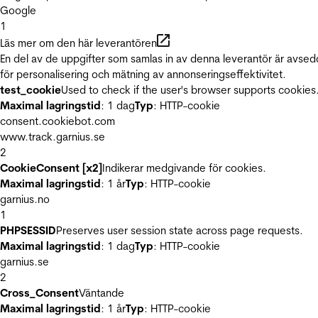
Google
1
Läs mer om den här leverantören
En del av de uppgifter som samlas in av denna leverantör är avse
för personalisering och mätning av annonseringseffektivitet.
test_cookie
Used to check if the user's browser supports cookies
Maximal lagringstid
: 1 dag
Typ
: HTTP-cookie
consent.cookiebot.com
www.track.garnius.se
2
CookieConsent [x2]
Indikerar medgivande för cookies.
Maximal lagringstid
: 1 år
Typ
: HTTP-cookie
garnius.no
1
PHPSESSID
Preserves user session state across page requests.
Maximal lagringstid
: 1 dag
Typ
: HTTP-cookie
garnius.se
2
Cross_Consent
Väntande
Maximal lagringstid
: 1 år
Typ
: HTTP-cookie