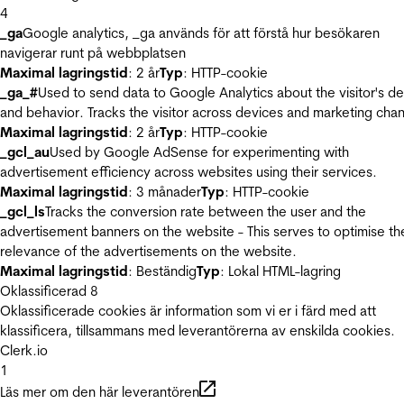
4
_ga
Google analytics, _ga används för att förstå hur besökaren
navigerar runt på webbplatsen
Maximal lagringstid
: 2 år
Typ
: HTTP-cookie
_ga_#
Used to send data to Google Analytics about the visitor's d
and behavior. Tracks the visitor across devices and marketing chan
Maximal lagringstid
: 2 år
Typ
: HTTP-cookie
_gcl_au
Used by Google AdSense for experimenting with
advertisement efficiency across websites using their services.
Maximal lagringstid
: 3 månader
Typ
: HTTP-cookie
_gcl_ls
Tracks the conversion rate between the user and the
advertisement banners on the website - This serves to optimise th
relevance of the advertisements on the website.
Maximal lagringstid
: Beständig
Typ
: Lokal HTML-lagring
Oklassificerad
8
Oklassificerade cookies är information som vi er i färd med att
klassificera, tillsammans med leverantörerna av enskilda cookies.
Clerk.io
1
Läs mer om den här leverantören