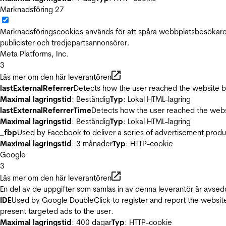
Marknadsföring
27
Marknadsföringscookies används för att spåra webbplatsbesökare.
publicister och tredjepartsannonsörer.
Meta Platforms, Inc.
3
Läs mer om den här leverantören
lastExternalReferrer
Detects how the user reached the website by 
Maximal lagringstid
: Beständig
Typ
: Lokal HTML-lagring
lastExternalReferrerTime
Detects how the user reached the websi
Maximal lagringstid
: Beständig
Typ
: Lokal HTML-lagring
_fbp
Used by Facebook to deliver a series of advertisement product
Maximal lagringstid
: 3 månader
Typ
: HTTP-cookie
Google
3
Läs mer om den här leverantören
En del av de uppgifter som samlas in av denna leverantör är avsed
IDE
Used by Google DoubleClick to register and report the website u
present targeted ads to the user.
Maximal lagringstid
: 400 dagar
Typ
: HTTP-cookie