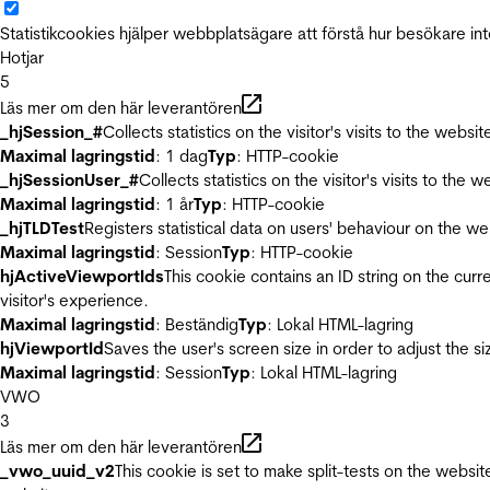
Statistikcookies hjälper webbplatsägare att förstå hur besökare 
Hotjar
5
Läs mer om den här leverantören
_hjSession_#
Collects statistics on the visitor's visits to the we
Maximal lagringstid
: 1 dag
Typ
: HTTP-cookie
_hjSessionUser_#
Collects statistics on the visitor's visits to t
Maximal lagringstid
: 1 år
Typ
: HTTP-cookie
_hjTLDTest
Registers statistical data on users' behaviour on the we
Maximal lagringstid
: Session
Typ
: HTTP-cookie
hjActiveViewportIds
This cookie contains an ID string on the curr
visitor's experience.
Maximal lagringstid
: Beständig
Typ
: Lokal HTML-lagring
hjViewportId
Saves the user's screen size in order to adjust the s
Maximal lagringstid
: Session
Typ
: Lokal HTML-lagring
VWO
3
Läs mer om den här leverantören
_vwo_uuid_v2
This cookie is set to make split-tests on the websi