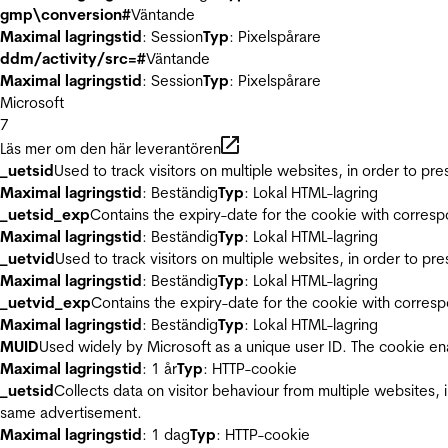
gmp\conversion#
Väntande
Maximal lagringstid
: Session
Typ
: Pixelspårare
ddm/activity/src=#
Väntande
Maximal lagringstid
: Session
Typ
: Pixelspårare
Microsoft
7
Läs mer om den här leverantören
_uetsid
Used to track visitors on multiple websites, in order to pr
Maximal lagringstid
: Beständig
Typ
: Lokal HTML-lagring
_uetsid_exp
Contains the expiry-date for the cookie with corres
Maximal lagringstid
: Beständig
Typ
: Lokal HTML-lagring
_uetvid
Used to track visitors on multiple websites, in order to pr
Maximal lagringstid
: Beständig
Typ
: Lokal HTML-lagring
_uetvid_exp
Contains the expiry-date for the cookie with corres
Maximal lagringstid
: Beständig
Typ
: Lokal HTML-lagring
MUID
Used widely by Microsoft as a unique user ID. The cookie en
Maximal lagringstid
: 1 år
Typ
: HTTP-cookie
_uetsid
Collects data on visitor behaviour from multiple websites, 
same advertisement.
Maximal lagringstid
: 1 dag
Typ
: HTTP-cookie