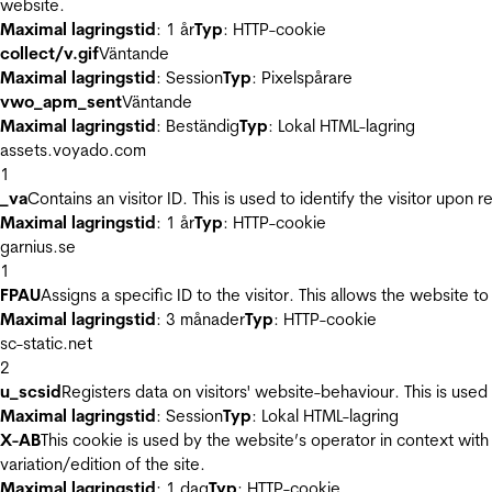
website.
Maximal lagringstid
: 1 år
Typ
: HTTP-cookie
collect/v.gif
Väntande
Maximal lagringstid
: Session
Typ
: Pixelspårare
vwo_apm_sent
Väntande
Maximal lagringstid
: Beständig
Typ
: Lokal HTML-lagring
assets.voyado.com
1
_va
Contains an visitor ID. This is used to identify the visitor upon 
Maximal lagringstid
: 1 år
Typ
: HTTP-cookie
garnius.se
1
FPAU
Assigns a specific ID to the visitor. This allows the website to
Maximal lagringstid
: 3 månader
Typ
: HTTP-cookie
sc-static.net
2
u_scsid
Registers data on visitors' website-behaviour. This is used 
Maximal lagringstid
: Session
Typ
: Lokal HTML-lagring
X-AB
This cookie is used by the website’s operator in context with 
variation/edition of the site.
Maximal lagringstid
: 1 dag
Typ
: HTTP-cookie