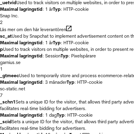
_uetvid
Used to track visitors on multiple websites, in order to pr
Maximal lagringstid
: 1 år
Typ
: HTTP-cookie
Snap Inc.
2
Läs mer om den här leverantören
sc_at
Used by Snapchat to implement advertisement content on the w
Maximal lagringstid
: 1 år
Typ
: HTTP-cookie
p
Used to track visitors on multiple websites, in order to present 
Maximal lagringstid
: Session
Typ
: Pixelspårare
garnius.se
1
_gtmeec
Used to temporarily store and process ecommerce-related 
Maximal lagringstid
: 3 månader
Typ
: HTTP-cookie
sc-static.net
7
_schn1
Sets a unique ID for the visitor, that allows third party adv
facilitates real-time bidding for advertisers.
Maximal lagringstid
: 1 dag
Typ
: HTTP-cookie
_scid
Sets a unique ID for the visitor, that allows third party adver
facilitates real-time bidding for advertisers.