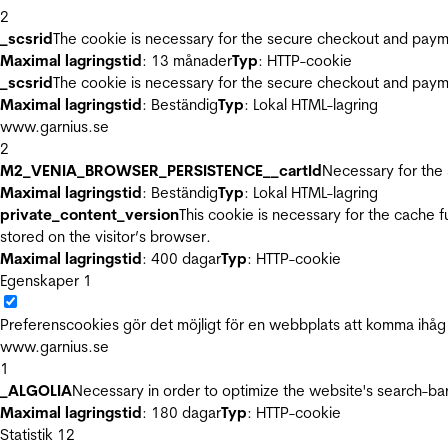
2
_scsrid
The cookie is necessary for the secure checkout and payme
Maximal lagringstid
: 13 månader
Typ
: HTTP-cookie
_scsrid
The cookie is necessary for the secure checkout and payme
Maximal lagringstid
: Beständig
Typ
: Lokal HTML-lagring
www.garnius.se
2
M2_VENIA_BROWSER_PERSISTENCE__cartId
Necessary for the 
Maximal lagringstid
: Beständig
Typ
: Lokal HTML-lagring
private_content_version
This cookie is necessary for the cache 
stored on the visitor’s browser.
Maximal lagringstid
: 400 dagar
Typ
: HTTP-cookie
Egenskaper
1
Preferenscookies gör det möjligt för en webbplats att komma ihåg i
www.garnius.se
1
_ALGOLIA
Necessary in order to optimize the website's search-bar
Maximal lagringstid
: 180 dagar
Typ
: HTTP-cookie
Statistik
12