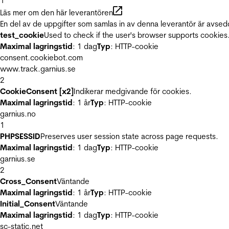
1
Läs mer om den här leverantören
En del av de uppgifter som samlas in av denna leverantör är avsed
test_cookie
Used to check if the user's browser supports cookies
Maximal lagringstid
: 1 dag
Typ
: HTTP-cookie
consent.cookiebot.com
www.track.garnius.se
2
CookieConsent [x2]
Indikerar medgivande för cookies.
Maximal lagringstid
: 1 år
Typ
: HTTP-cookie
garnius.no
1
PHPSESSID
Preserves user session state across page requests.
Maximal lagringstid
: 1 dag
Typ
: HTTP-cookie
garnius.se
2
Cross_Consent
Väntande
Maximal lagringstid
: 1 år
Typ
: HTTP-cookie
Initial_Consent
Väntande
Maximal lagringstid
: 1 dag
Typ
: HTTP-cookie
sc-static.net