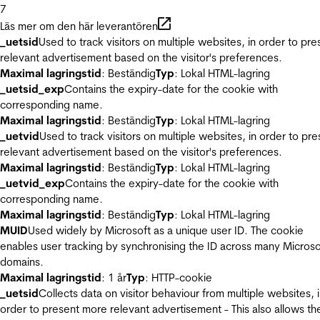
7
Läs mer om den här leverantören
_uetsid
Used to track visitors on multiple websites, in order to pre
relevant advertisement based on the visitor's preferences.
Maximal lagringstid
: Beständig
Typ
: Lokal HTML-lagring
_uetsid_exp
Contains the expiry-date for the cookie with
corresponding name.
Maximal lagringstid
: Beständig
Typ
: Lokal HTML-lagring
_uetvid
Used to track visitors on multiple websites, in order to pre
relevant advertisement based on the visitor's preferences.
Maximal lagringstid
: Beständig
Typ
: Lokal HTML-lagring
_uetvid_exp
Contains the expiry-date for the cookie with
corresponding name.
Maximal lagringstid
: Beständig
Typ
: Lokal HTML-lagring
MUID
Used widely by Microsoft as a unique user ID. The cookie
enables user tracking by synchronising the ID across many Microso
domains.
Maximal lagringstid
: 1 år
Typ
: HTTP-cookie
_uetsid
Collects data on visitor behaviour from multiple websites, 
order to present more relevant advertisement - This also allows th