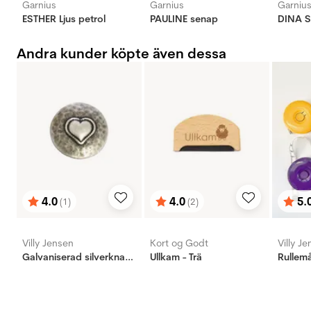
Garnius
Garnius
Garniu
ESTHER Ljus petrol
PAULINE senap
DINA 
Andra kunder köpte även dessa
4.0
4.0
5.
(1)
(2)
Betyg:
utav 5 stjärnor
Betyg:
utav 5 stjärnor
Bety
utav 
Villy Jensen
Kort og Godt
Villy J
Galvaniserad silverknapp, hjärta 23mm
Ullkam - Trä