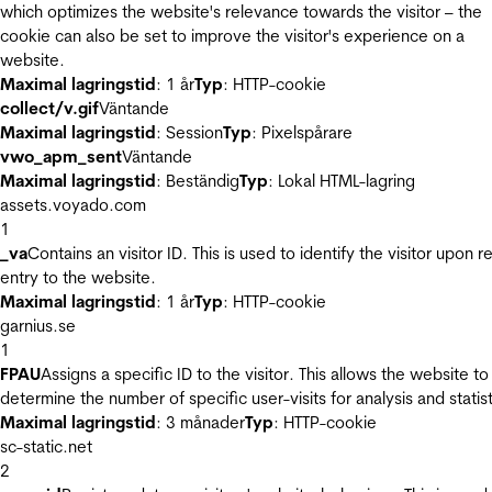
which optimizes the website's relevance towards the visitor – the
cookie can also be set to improve the visitor's experience on a
website.
Maximal lagringstid
: 1 år
Typ
: HTTP-cookie
collect/v.gif
Väntande
Maximal lagringstid
: Session
Typ
: Pixelspårare
vwo_apm_sent
Väntande
Maximal lagringstid
: Beständig
Typ
: Lokal HTML-lagring
assets.voyado.com
1
_va
Contains an visitor ID. This is used to identify the visitor upon r
entry to the website.
Maximal lagringstid
: 1 år
Typ
: HTTP-cookie
garnius.se
1
FPAU
Assigns a specific ID to the visitor. This allows the website to
determine the number of specific user-visits for analysis and statist
Maximal lagringstid
: 3 månader
Typ
: HTTP-cookie
sc-static.net
2