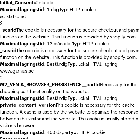
Initial_Consent
Väntande
Maximal lagringstid
: 1 dag
Typ
: HTTP-cookie
sc-static.net
2
_scsrid
The cookie is necessary for the secure checkout and pay
function on the website. This function is provided by shopify.com.
Maximal lagringstid
: 13 månader
Typ
: HTTP-cookie
_scsrid
The cookie is necessary for the secure checkout and pay
function on the website. This function is provided by shopify.com.
Maximal lagringstid
: Beständig
Typ
: Lokal HTML-lagring
www.garnius.se
2
M2_VENIA_BROWSER_PERSISTENCE__cartId
Necessary for the
shopping cart functionality on the website.
Maximal lagringstid
: Beständig
Typ
: Lokal HTML-lagring
private_content_version
This cookie is necessary for the cache
function. A cache is used by the website to optimize the response
between the visitor and the website. The cache is usually stored o
visitor’s browser.
Maximal lagringstid
: 400 dagar
Typ
: HTTP-cookie