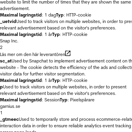
website to limit the number of times that they are shown the same
advertisement.
Maximal lagringstid
: 1 dag
Typ
: HTTP-cookie
_uetvid
Used to track visitors on multiple websites, in order to pre
relevant advertisement based on the visitor's preferences.
Maximal lagringstid
: 1 år
Typ
: HTTP-cookie
Snap Inc.
2
Läs mer om den här leverantören
sc_at
Used by Snapchat to implement advertisement content on t
website - The cookie detects the efficiency of the ads and collect
visitor data for further visitor segmentation.
Maximal lagringstid
: 1 år
Typ
: HTTP-cookie
p
Used to track visitors on multiple websites, in order to present
relevant advertisement based on the visitor's preferences.
Maximal lagringstid
: Session
Typ
: Pixelspårare
garnius.se
1
_gtmeec
Used to temporarily store and process ecommerce-relat
interaction data in order to ensure reliable analytics event tracking