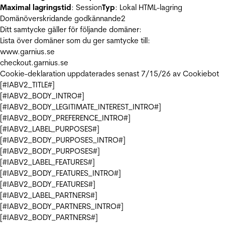
Maximal lagringstid
: Session
Typ
: Lokal HTML-lagring
Domänöverskridande godkännande
2
Ditt samtycke gäller för följande domäner:
Lista över domäner som du ger samtycke till:
www.garnius.se
checkout.garnius.se
Cookie-deklaration uppdaterades senast 7/15/26 av
Cookiebot
[#IABV2_TITLE#]
[#IABV2_BODY_INTRO#]
[#IABV2_BODY_LEGITIMATE_INTEREST_INTRO#]
[#IABV2_BODY_PREFERENCE_INTRO#]
[#IABV2_LABEL_PURPOSES#]
[#IABV2_BODY_PURPOSES_INTRO#]
[#IABV2_BODY_PURPOSES#]
[#IABV2_LABEL_FEATURES#]
[#IABV2_BODY_FEATURES_INTRO#]
[#IABV2_BODY_FEATURES#]
[#IABV2_LABEL_PARTNERS#]
[#IABV2_BODY_PARTNERS_INTRO#]
[#IABV2_BODY_PARTNERS#]