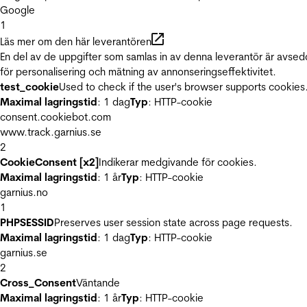
Google
1
Läs mer om den här leverantören
En del av de uppgifter som samlas in av denna leverantör är avse
för personalisering och mätning av annonseringseffektivitet.
test_cookie
Used to check if the user's browser supports cookies
Maximal lagringstid
: 1 dag
Typ
: HTTP-cookie
consent.cookiebot.com
www.track.garnius.se
2
CookieConsent [x2]
Indikerar medgivande för cookies.
Maximal lagringstid
: 1 år
Typ
: HTTP-cookie
garnius.no
1
PHPSESSID
Preserves user session state across page requests.
Maximal lagringstid
: 1 dag
Typ
: HTTP-cookie
garnius.se
2
Cross_Consent
Väntande
Maximal lagringstid
: 1 år
Typ
: HTTP-cookie