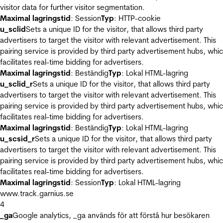
visitor data for further visitor segmentation.
Maximal lagringstid
: Session
Typ
: HTTP-cookie
u_sclid
Sets a unique ID for the visitor, that allows third party
advertisers to target the visitor with relevant advertisement. This
pairing service is provided by third party advertisement hubs, whi
facilitates real-time bidding for advertisers.
Maximal lagringstid
: Beständig
Typ
: Lokal HTML-lagring
u_sclid_r
Sets a unique ID for the visitor, that allows third party
advertisers to target the visitor with relevant advertisement. This
pairing service is provided by third party advertisement hubs, whi
facilitates real-time bidding for advertisers.
Maximal lagringstid
: Beständig
Typ
: Lokal HTML-lagring
u_scsid_r
Sets a unique ID for the visitor, that allows third party
advertisers to target the visitor with relevant advertisement. This
pairing service is provided by third party advertisement hubs, whi
facilitates real-time bidding for advertisers.
Maximal lagringstid
: Session
Typ
: Lokal HTML-lagring
www.track.garnius.se
4
_ga
Google analytics, _ga används för att förstå hur besökaren