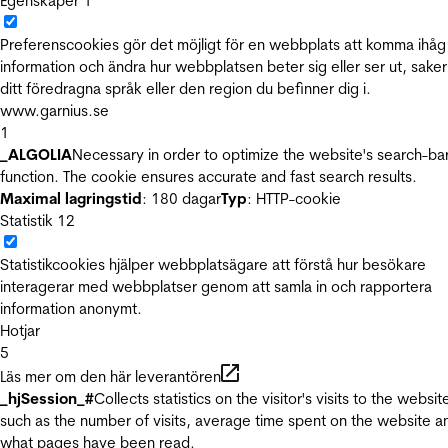
Egenskaper
1
Preferenscookies gör det möjligt för en webbplats att komma ihåg
information och ändra hur webbplatsen beter sig eller ser ut, sake
ditt föredragna språk eller den region du befinner dig i.
www.garnius.se
1
_ALGOLIA
Necessary in order to optimize the website's search-ba
function. The cookie ensures accurate and fast search results.
Maximal lagringstid
: 180 dagar
Typ
: HTTP-cookie
Statistik
12
Statistikcookies hjälper webbplatsägare att förstå hur besökare
interagerar med webbplatser genom att samla in och rapportera
information anonymt.
Hotjar
5
Läs mer om den här leverantören
_hjSession_#
Collects statistics on the visitor's visits to the websit
such as the number of visits, average time spent on the website a
what pages have been read.