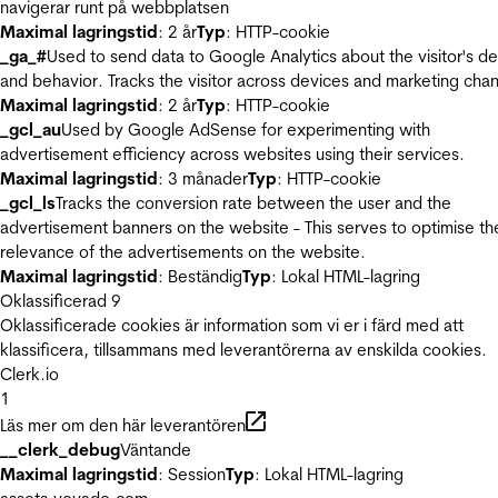
navigerar runt på webbplatsen
Maximal lagringstid
: 2 år
Typ
: HTTP-cookie
_ga_#
Used to send data to Google Analytics about the visitor's d
and behavior. Tracks the visitor across devices and marketing chan
Maximal lagringstid
: 2 år
Typ
: HTTP-cookie
_gcl_au
Used by Google AdSense for experimenting with
advertisement efficiency across websites using their services.
Maximal lagringstid
: 3 månader
Typ
: HTTP-cookie
_gcl_ls
Tracks the conversion rate between the user and the
advertisement banners on the website - This serves to optimise th
relevance of the advertisements on the website.
Maximal lagringstid
: Beständig
Typ
: Lokal HTML-lagring
Oklassificerad
9
Oklassificerade cookies är information som vi er i färd med att
klassificera, tillsammans med leverantörerna av enskilda cookies.
Clerk.io
1
Läs mer om den här leverantören
__clerk_debug
Väntande
Maximal lagringstid
: Session
Typ
: Lokal HTML-lagring