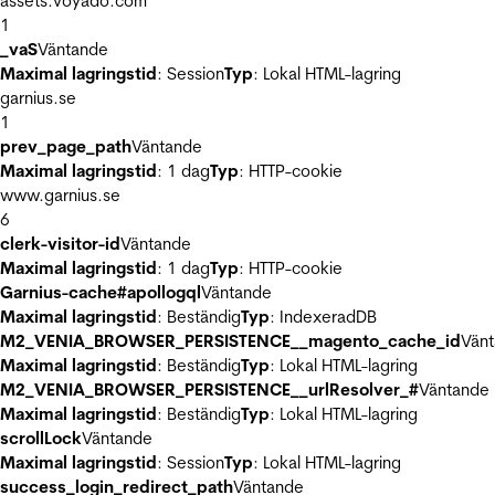
assets.voyado.com
1
_vaS
Väntande
Maximal lagringstid
: Session
Typ
: Lokal HTML-lagring
garnius.se
1
prev_page_path
Väntande
Maximal lagringstid
: 1 dag
Typ
: HTTP-cookie
www.garnius.se
6
clerk-visitor-id
Väntande
Maximal lagringstid
: 1 dag
Typ
: HTTP-cookie
Garnius-cache#apollogql
Väntande
Maximal lagringstid
: Beständig
Typ
: IndexeradDB
M2_VENIA_BROWSER_PERSISTENCE__magento_cache_id
Vän
Maximal lagringstid
: Beständig
Typ
: Lokal HTML-lagring
M2_VENIA_BROWSER_PERSISTENCE__urlResolver_#
Väntande
Maximal lagringstid
: Beständig
Typ
: Lokal HTML-lagring
scrollLock
Väntande
Maximal lagringstid
: Session
Typ
: Lokal HTML-lagring
success_login_redirect_path
Väntande