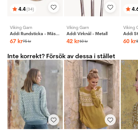
4.4
4.
(34)
Betyg:
utav 5 stjärnor
Bety
utav 
Viking Garn
Viking Garn
Viking 
Addi Rundsticka - Mässing
Addi Virknål - Metall
67
kr
42
kr
60
kr
95
kr
60
kr
Inte korrekt? Försök av dessa i stället