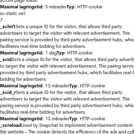
across page loads.
Maximal lagringstid
: 3 månader
Typ
: HTTP-cookie
sc-static.net
7
_schn1
Sets a unique ID for the visitor, that allows third party
advertisers to target the visitor with relevant advertisement. This
pairing service is provided by third party advertisement hubs, whi
facilitates real-time bidding for advertisers.
Maximal lagringstid
: 1 dag
Typ
: HTTP-cookie
_scid
Sets a unique ID for the visitor, that allows third party advert
to target the visitor with relevant advertisement. This pairing servic
provided by third party advertisement hubs, which facilitates real-
bidding for advertisers.
Maximal lagringstid
: 13 månader
Typ
: HTTP-cookie
_scid_r
Sets a unique ID for the visitor, that allows third party
advertisers to target the visitor with relevant advertisement. This
pairing service is provided by third party advertisement hubs, whi
facilitates real-time bidding for advertisers.
Maximal lagringstid
: 13 månader
Typ
: HTTP-cookie
_screload
Used by Snapchat to implement advertisement content
the website - The cookie detects the efficiency of the ads and col