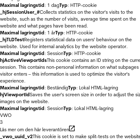
Maximal lagringstid
: 1 dag
Typ
: HTTP-cookie
_hjSessionUser_#
Collects statistics on the visitor's visits to the
website, such as the number of visits, average time spent on the
website and what pages have been read.
Maximal lagringstid
: 1 år
Typ
: HTTP-cookie
_hjTLDTest
Registers statistical data on users' behaviour on the
website. Used for internal analytics by the website operator.
Maximal lagringstid
: Session
Typ
: HTTP-cookie
hjActiveViewportIds
This cookie contains an ID string on the curr
session. This contains non-personal information on what subpages
visitor enters – this information is used to optimize the visitor's
experience.
Maximal lagringstid
: Beständig
Typ
: Lokal HTML-lagring
hjViewportId
Saves the user's screen size in order to adjust the si
images on the website.
Maximal lagringstid
: Session
Typ
: Lokal HTML-lagring
VWO
3
Läs mer om den här leverantören
_vwo_uuid_v2
This cookie is set to make split-tests on the websit