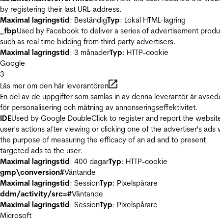
by registering their last URL-address.
Maximal lagringstid
: Beständig
Typ
: Lokal HTML-lagring
_fbp
Used by Facebook to deliver a series of advertisement produ
such as real time bidding from third party advertisers.
Maximal lagringstid
: 3 månader
Typ
: HTTP-cookie
Google
3
Läs mer om den här leverantören
En del av de uppgifter som samlas in av denna leverantör är avse
för personalisering och mätning av annonseringseffektivitet.
IDE
Used by Google DoubleClick to register and report the websit
user's actions after viewing or clicking one of the advertiser's ads 
the purpose of measuring the efficacy of an ad and to present
targeted ads to the user.
Maximal lagringstid
: 400 dagar
Typ
: HTTP-cookie
gmp\conversion#
Väntande
Maximal lagringstid
: Session
Typ
: Pixelspårare
ddm/activity/src=#
Väntande
Maximal lagringstid
: Session
Typ
: Pixelspårare
Microsoft