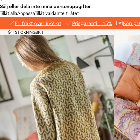
Sälj eller dela inte mina personuppgifter
Tillåt alla
Anpassa
Tillåt valda
Inte tillåtet
Fri frakt över 899 kr!
Prisgaranti + 15%
Köp pre
Hem
STICKNINGSKIT
>