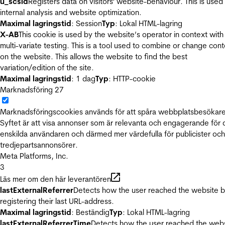
u_scsid
Registers data on visitors' website-behaviour. This is used 
internal analysis and website optimization.
Maximal lagringstid
: Session
Typ
: Lokal HTML-lagring
X-AB
This cookie is used by the website’s operator in context with
multi-variate testing. This is a tool used to combine or change con
on the website. This allows the website to find the best
variation/edition of the site.
Maximal lagringstid
: 1 dag
Typ
: HTTP-cookie
Marknadsföring
27
Marknadsföringscookies används för att spåra webbplatsbesökare
Syftet är att visa annonser som är relevanta och engagerande för
enskilda användaren och därmed mer värdefulla för publicister och
tredjepartsannonsörer.
Meta Platforms, Inc.
3
Läs mer om den här leverantören
lastExternalReferrer
Detects how the user reached the website 
registering their last URL-address.
Maximal lagringstid
: Beständig
Typ
: Lokal HTML-lagring
lastExternalReferrerTime
Detects how the user reached the web