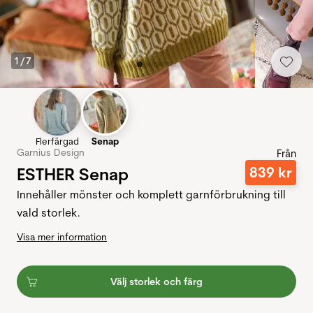
1
/
7
Flerfärgad
Senap
Garnius Design
Från
ESTHER Senap
839
kr
Innehåller mönster och komplett garnförbrukning till
vald storlek.
Visa mer information
Välj storlek och färg