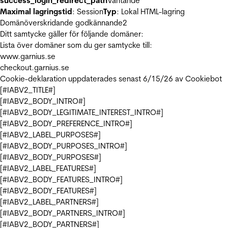
success_login_redirect_path
Väntande
Maximal lagringstid
: Session
Typ
: Lokal HTML-lagring
Domänöverskridande godkännande
2
Ditt samtycke gäller för följande domäner:
Lista över domäner som du ger samtycke till:
www.garnius.se
checkout.garnius.se
Cookie-deklaration uppdaterades senast 6/15/26 av
Cookiebot
[#IABV2_TITLE#]
[#IABV2_BODY_INTRO#]
[#IABV2_BODY_LEGITIMATE_INTEREST_INTRO#]
[#IABV2_BODY_PREFERENCE_INTRO#]
[#IABV2_LABEL_PURPOSES#]
[#IABV2_BODY_PURPOSES_INTRO#]
[#IABV2_BODY_PURPOSES#]
[#IABV2_LABEL_FEATURES#]
[#IABV2_BODY_FEATURES_INTRO#]
[#IABV2_BODY_FEATURES#]
[#IABV2_LABEL_PARTNERS#]
[#IABV2_BODY_PARTNERS_INTRO#]
[#IABV2_BODY_PARTNERS#]