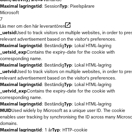
Maximal lagringstid
: Session
Typ
: Pixelspårare
Microsoft
7
Läs mer om den här leverantören
_uetsid
Used to track visitors on multiple websites, in order to pre
relevant advertisement based on the visitor's preferences.
Maximal lagringstid
: Beständig
Typ
: Lokal HTML-lagring
_uetsid_exp
Contains the expiry-date for the cookie with
corresponding name.
Maximal lagringstid
: Beständig
Typ
: Lokal HTML-lagring
_uetvid
Used to track visitors on multiple websites, in order to pre
relevant advertisement based on the visitor's preferences.
Maximal lagringstid
: Beständig
Typ
: Lokal HTML-lagring
_uetvid_exp
Contains the expiry-date for the cookie with
corresponding name.
Maximal lagringstid
: Beständig
Typ
: Lokal HTML-lagring
MUID
Used widely by Microsoft as a unique user ID. The cookie
enables user tracking by synchronising the ID across many Microso
domains.
Maximal lagringstid
: 1 år
Typ
: HTTP-cookie