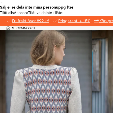
Sälj eller dela inte mina personuppgifter
Tillåt alla
Anpassa
Tillåt valda
Inte tillåtet
Fri frakt över 899 kr!
Prisgaranti + 15%
Köp pre
Hem
STICKNINGSKIT
>