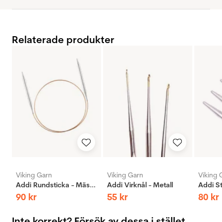
Relaterade produkter
Viking Garn
Viking Garn
Viking 
Addi Rundsticka - Mässing
Addi Virknål - Metall
90
kr
55
kr
80
kr
Inte korrekt? Försök av dessa i stället