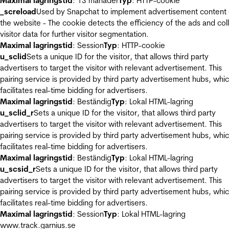
Maximal lagringstid
: 13 månader
Typ
: HTTP-cookie
_screload
Used by Snapchat to implement advertisement content
the website - The cookie detects the efficiency of the ads and col
visitor data for further visitor segmentation.
Maximal lagringstid
: Session
Typ
: HTTP-cookie
u_sclid
Sets a unique ID for the visitor, that allows third party
advertisers to target the visitor with relevant advertisement. This
pairing service is provided by third party advertisement hubs, whi
facilitates real-time bidding for advertisers.
Maximal lagringstid
: Beständig
Typ
: Lokal HTML-lagring
u_sclid_r
Sets a unique ID for the visitor, that allows third party
advertisers to target the visitor with relevant advertisement. This
pairing service is provided by third party advertisement hubs, whi
facilitates real-time bidding for advertisers.
Maximal lagringstid
: Beständig
Typ
: Lokal HTML-lagring
u_scsid_r
Sets a unique ID for the visitor, that allows third party
advertisers to target the visitor with relevant advertisement. This
pairing service is provided by third party advertisement hubs, whi
facilitates real-time bidding for advertisers.
Maximal lagringstid
: Session
Typ
: Lokal HTML-lagring
www.track.garnius.se