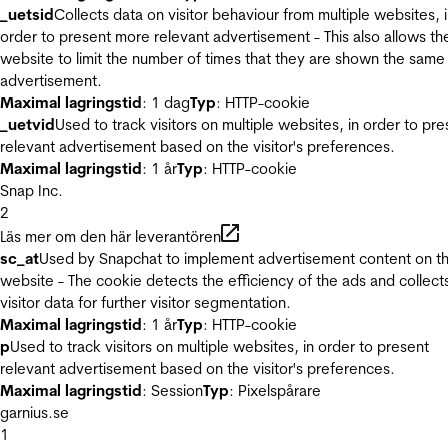
_uetsid
Collects data on visitor behaviour from multiple websites, 
order to present more relevant advertisement - This also allows th
website to limit the number of times that they are shown the same
advertisement.
Maximal lagringstid
: 1 dag
Typ
: HTTP-cookie
_uetvid
Used to track visitors on multiple websites, in order to pre
relevant advertisement based on the visitor's preferences.
Maximal lagringstid
: 1 år
Typ
: HTTP-cookie
Snap Inc.
2
Läs mer om den här leverantören
sc_at
Used by Snapchat to implement advertisement content on t
website - The cookie detects the efficiency of the ads and collect
visitor data for further visitor segmentation.
Maximal lagringstid
: 1 år
Typ
: HTTP-cookie
p
Used to track visitors on multiple websites, in order to present
relevant advertisement based on the visitor's preferences.
Maximal lagringstid
: Session
Typ
: Pixelspårare
garnius.se
1