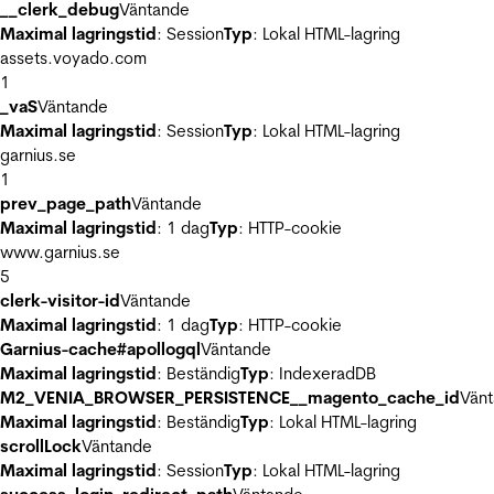
__clerk_debug
Väntande
Maximal lagringstid
: Session
Typ
: Lokal HTML-lagring
assets.voyado.com
1
_vaS
Väntande
Maximal lagringstid
: Session
Typ
: Lokal HTML-lagring
garnius.se
1
prev_page_path
Väntande
Maximal lagringstid
: 1 dag
Typ
: HTTP-cookie
www.garnius.se
5
clerk-visitor-id
Väntande
Maximal lagringstid
: 1 dag
Typ
: HTTP-cookie
Garnius-cache#apollogql
Väntande
Maximal lagringstid
: Beständig
Typ
: IndexeradDB
M2_VENIA_BROWSER_PERSISTENCE__magento_cache_id
Vän
Maximal lagringstid
: Beständig
Typ
: Lokal HTML-lagring
scrollLock
Väntande
Maximal lagringstid
: Session
Typ
: Lokal HTML-lagring