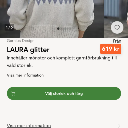
1
/
6
Garnius Design
Från
LAURA glitter
619
kr
Innehåller mönster och komplett garnförbrukning till
vald storlek.
Visa mer information
Välj storlek och färg
Visa mer information