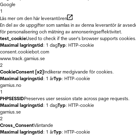
Google
1
Läs mer om den här leverantören
En del av de uppgifter som samlas in av denna leverantör är avse
för personalisering och mätning av annonseringseffektivitet.
test_cookie
Used to check if the user's browser supports cookies
Maximal lagringstid
: 1 dag
Typ
: HTTP-cookie
consent.cookiebot.com
www.track.garnius.se
2
CookieConsent [x2]
Indikerar medgivande för cookies.
Maximal lagringstid
: 1 år
Typ
: HTTP-cookie
garnius.no
1
PHPSESSID
Preserves user session state across page requests.
Maximal lagringstid
: 1 dag
Typ
: HTTP-cookie
garnius.se
2
Cross_Consent
Väntande
Maximal lagringstid
: 1 år
Typ
: HTTP-cookie