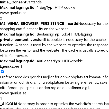
Initial_Consent
Väntande
Maximal lagringstid
: 1 dag
Typ
: HTTP-cookie
www.garnius.se
2
M2_VENIA_BROWSER_PERSISTENCE__cartId
Necessary for the
shopping cart functionality on the website.
Maximal lagringstid
: Beständig
Typ
: Lokal HTML-lagring
private_content_version
This cookie is necessary for the cache
function. A cache is used by the website to optimize the response
between the visitor and the website. The cache is usually stored o
visitor’s browser.
Maximal lagringstid
: 400 dagar
Typ
: HTTP-cookie
Egenskaper
1
Preferenscookies gör det möjligt för en webbplats att komma ihåg
information och ändra hur webbplatsen beter sig eller ser ut, sake
ditt föredragna språk eller den region du befinner dig i.
www.garnius.se
1
_ALGOLIA
Necessary in order to optimize the website's search-ba