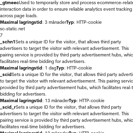
_gtmeec
Used to temporarily store and process ecommerce-relat
interaction data in order to ensure reliable analytics event tracking
across page loads.
Maximal lagringstid
: 3 månader
Typ
: HTTP-cookie
sc-static.net
7
_schn1
Sets a unique ID for the visitor, that allows third party
advertisers to target the visitor with relevant advertisement. This
pairing service is provided by third party advertisement hubs, whi
facilitates real-time bidding for advertisers.
Maximal lagringstid
: 1 dag
Typ
: HTTP-cookie
_scid
Sets a unique ID for the visitor, that allows third party advert
to target the visitor with relevant advertisement. This pairing servic
provided by third party advertisement hubs, which facilitates real-
bidding for advertisers.
Maximal lagringstid
: 13 månader
Typ
: HTTP-cookie
_scid_r
Sets a unique ID for the visitor, that allows third party
advertisers to target the visitor with relevant advertisement. This
pairing service is provided by third party advertisement hubs, whi
facilitates real-time bidding for advertisers.