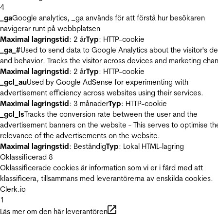
4
_ga
Google analytics, _ga används för att förstå hur besökaren
navigerar runt på webbplatsen
Maximal lagringstid
: 2 år
Typ
: HTTP-cookie
_ga_#
Used to send data to Google Analytics about the visitor's d
and behavior. Tracks the visitor across devices and marketing chan
Maximal lagringstid
: 2 år
Typ
: HTTP-cookie
_gcl_au
Used by Google AdSense for experimenting with
advertisement efficiency across websites using their services.
Maximal lagringstid
: 3 månader
Typ
: HTTP-cookie
_gcl_ls
Tracks the conversion rate between the user and the
advertisement banners on the website - This serves to optimise th
relevance of the advertisements on the website.
Maximal lagringstid
: Beständig
Typ
: Lokal HTML-lagring
Oklassificerad
8
Oklassificerade cookies är information som vi er i färd med att
klassificera, tillsammans med leverantörerna av enskilda cookies.
Clerk.io
1
Läs mer om den här leverantören