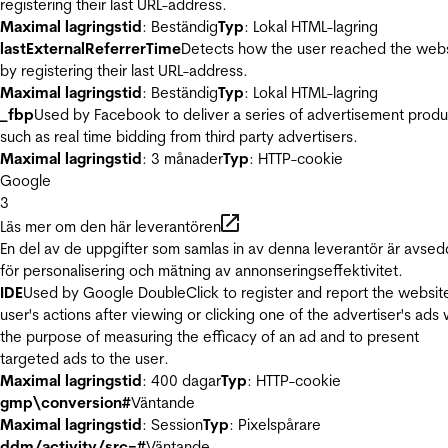
registering their last URL-address.
Maximal lagringstid
: Beständig
Typ
: Lokal HTML-lagring
lastExternalReferrerTime
Detects how the user reached the web
by registering their last URL-address.
Maximal lagringstid
: Beständig
Typ
: Lokal HTML-lagring
_fbp
Used by Facebook to deliver a series of advertisement produ
such as real time bidding from third party advertisers.
Maximal lagringstid
: 3 månader
Typ
: HTTP-cookie
Google
3
Läs mer om den här leverantören
En del av de uppgifter som samlas in av denna leverantör är avse
för personalisering och mätning av annonseringseffektivitet.
IDE
Used by Google DoubleClick to register and report the websit
user's actions after viewing or clicking one of the advertiser's ads 
the purpose of measuring the efficacy of an ad and to present
targeted ads to the user.
Maximal lagringstid
: 400 dagar
Typ
: HTTP-cookie
gmp\conversion#
Väntande
Maximal lagringstid
: Session
Typ
: Pixelspårare
ddm/activity/src=#
Väntande