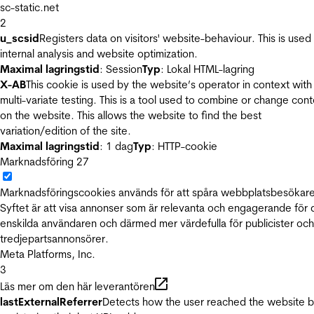
sc-static.net
2
u_scsid
Registers data on visitors' website-behaviour. This is used 
internal analysis and website optimization.
Maximal lagringstid
: Session
Typ
: Lokal HTML-lagring
X-AB
This cookie is used by the website’s operator in context with
multi-variate testing. This is a tool used to combine or change con
on the website. This allows the website to find the best
variation/edition of the site.
Maximal lagringstid
: 1 dag
Typ
: HTTP-cookie
Marknadsföring
27
Marknadsföringscookies används för att spåra webbplatsbesökare
Syftet är att visa annonser som är relevanta och engagerande för
enskilda användaren och därmed mer värdefulla för publicister och
tredjepartsannonsörer.
Meta Platforms, Inc.
3
Läs mer om den här leverantören
lastExternalReferrer
Detects how the user reached the website 