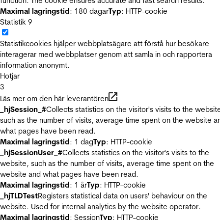
function. The cookie ensures accurate and fast search results.
Maximal lagringstid
: 180 dagar
Typ
: HTTP-cookie
Statistik
9
Statistikcookies hjälper webbplatsägare att förstå hur besökare
interagerar med webbplatser genom att samla in och rapportera
information anonymt.
Hotjar
3
Läs mer om den här leverantören
_hjSession_#
Collects statistics on the visitor's visits to the websit
such as the number of visits, average time spent on the website a
what pages have been read.
Maximal lagringstid
: 1 dag
Typ
: HTTP-cookie
_hjSessionUser_#
Collects statistics on the visitor's visits to the
website, such as the number of visits, average time spent on the
website and what pages have been read.
Maximal lagringstid
: 1 år
Typ
: HTTP-cookie
_hjTLDTest
Registers statistical data on users' behaviour on the
website. Used for internal analytics by the website operator.
Maximal lagringstid
: Session
Typ
: HTTP-cookie