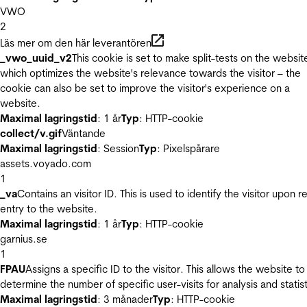
VWO
2
Läs mer om den här leverantören
_vwo_uuid_v2
This cookie is set to make split-tests on the websit
which optimizes the website's relevance towards the visitor – the
cookie can also be set to improve the visitor's experience on a
website.
Maximal lagringstid
: 1 år
Typ
: HTTP-cookie
collect/v.gif
Väntande
Maximal lagringstid
: Session
Typ
: Pixelspårare
assets.voyado.com
1
_va
Contains an visitor ID. This is used to identify the visitor upon r
entry to the website.
Maximal lagringstid
: 1 år
Typ
: HTTP-cookie
garnius.se
1
FPAU
Assigns a specific ID to the visitor. This allows the website to
determine the number of specific user-visits for analysis and statist
Maximal lagringstid
: 3 månader
Typ
: HTTP-cookie