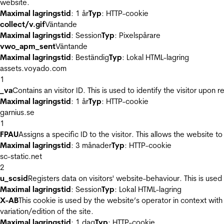
website.
Maximal lagringstid
: 1 år
Typ
: HTTP-cookie
collect/v.gif
Väntande
Maximal lagringstid
: Session
Typ
: Pixelspårare
vwo_apm_sent
Väntande
Maximal lagringstid
: Beständig
Typ
: Lokal HTML-lagring
assets.voyado.com
1
_va
Contains an visitor ID. This is used to identify the visitor upon 
Maximal lagringstid
: 1 år
Typ
: HTTP-cookie
garnius.se
1
FPAU
Assigns a specific ID to the visitor. This allows the website to
Maximal lagringstid
: 3 månader
Typ
: HTTP-cookie
sc-static.net
2
u_scsid
Registers data on visitors' website-behaviour. This is used 
Maximal lagringstid
: Session
Typ
: Lokal HTML-lagring
X-AB
This cookie is used by the website’s operator in context with 
variation/edition of the site.
Maximal lagringstid
: 1 dag
Typ
: HTTP-cookie