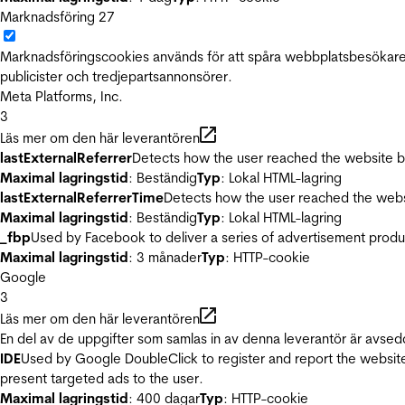
Marknadsföring
27
Marknadsföringscookies används för att spåra webbplatsbesökare.
publicister och tredjepartsannonsörer.
Meta Platforms, Inc.
3
Läs mer om den här leverantören
lastExternalReferrer
Detects how the user reached the website by 
Maximal lagringstid
: Beständig
Typ
: Lokal HTML-lagring
lastExternalReferrerTime
Detects how the user reached the websi
Maximal lagringstid
: Beständig
Typ
: Lokal HTML-lagring
_fbp
Used by Facebook to deliver a series of advertisement product
Maximal lagringstid
: 3 månader
Typ
: HTTP-cookie
Google
3
Läs mer om den här leverantören
En del av de uppgifter som samlas in av denna leverantör är avsed
IDE
Used by Google DoubleClick to register and report the website u
present targeted ads to the user.
Maximal lagringstid
: 400 dagar
Typ
: HTTP-cookie