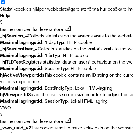
Statistikcookies hjälper webbplatsägare att förstå hur besökare 
Hotjar
5
Läs mer om den här leverantören
_hjSession_#
Collects statistics on the visitor's visits to the we
Maximal lagringstid
: 1 dag
Typ
: HTTP-cookie
_hjSessionUser_#
Collects statistics on the visitor's visits to t
Maximal lagringstid
: 1 år
Typ
: HTTP-cookie
_hjTLDTest
Registers statistical data on users' behaviour on the we
Maximal lagringstid
: Session
Typ
: HTTP-cookie
hjActiveViewportIds
This cookie contains an ID string on the curr
visitor's experience.
Maximal lagringstid
: Beständig
Typ
: Lokal HTML-lagring
hjViewportId
Saves the user's screen size in order to adjust the s
Maximal lagringstid
: Session
Typ
: Lokal HTML-lagring
VWO
3
Läs mer om den här leverantören
_vwo_uuid_v2
This cookie is set to make split-tests on the websi