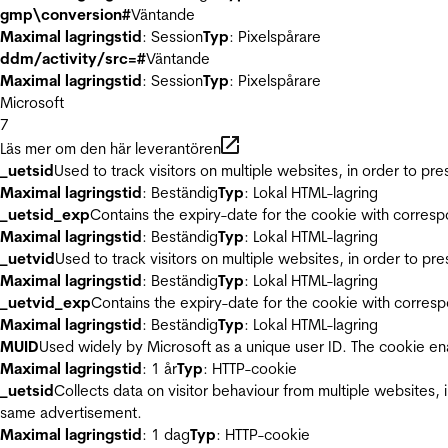
gmp\conversion#
Väntande
Maximal lagringstid
: Session
Typ
: Pixelspårare
ddm/activity/src=#
Väntande
Maximal lagringstid
: Session
Typ
: Pixelspårare
Microsoft
7
Läs mer om den här leverantören
_uetsid
Used to track visitors on multiple websites, in order to pr
Maximal lagringstid
: Beständig
Typ
: Lokal HTML-lagring
_uetsid_exp
Contains the expiry-date for the cookie with corres
Maximal lagringstid
: Beständig
Typ
: Lokal HTML-lagring
_uetvid
Used to track visitors on multiple websites, in order to pr
Maximal lagringstid
: Beständig
Typ
: Lokal HTML-lagring
_uetvid_exp
Contains the expiry-date for the cookie with corres
Maximal lagringstid
: Beständig
Typ
: Lokal HTML-lagring
MUID
Used widely by Microsoft as a unique user ID. The cookie en
Maximal lagringstid
: 1 år
Typ
: HTTP-cookie
_uetsid
Collects data on visitor behaviour from multiple websites, 
same advertisement.
Maximal lagringstid
: 1 dag
Typ
: HTTP-cookie