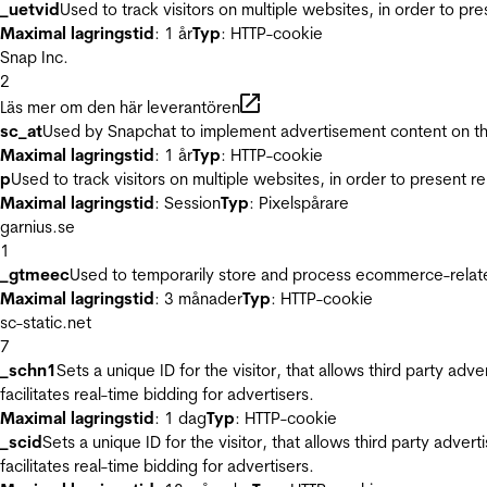
_uetvid
Used to track visitors on multiple websites, in order to pr
Maximal lagringstid
: 1 år
Typ
: HTTP-cookie
Snap Inc.
2
Läs mer om den här leverantören
sc_at
Used by Snapchat to implement advertisement content on the w
Maximal lagringstid
: 1 år
Typ
: HTTP-cookie
p
Used to track visitors on multiple websites, in order to present 
Maximal lagringstid
: Session
Typ
: Pixelspårare
garnius.se
1
_gtmeec
Used to temporarily store and process ecommerce-related 
Maximal lagringstid
: 3 månader
Typ
: HTTP-cookie
sc-static.net
7
_schn1
Sets a unique ID for the visitor, that allows third party adv
facilitates real-time bidding for advertisers.
Maximal lagringstid
: 1 dag
Typ
: HTTP-cookie
_scid
Sets a unique ID for the visitor, that allows third party adver
facilitates real-time bidding for advertisers.