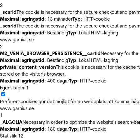
2
_scsrid
The cookie is necessary for the secure checkout and payme
Maximal lagringstid
: 13 månader
Typ
: HTTP-cookie
_scsrid
The cookie is necessary for the secure checkout and payme
Maximal lagringstid
: Beständig
Typ
: Lokal HTML-lagring
www.garnius.se
2
M2_VENIA_BROWSER_PERSISTENCE__cartId
Necessary for the 
Maximal lagringstid
: Beständig
Typ
: Lokal HTML-lagring
private_content_version
This cookie is necessary for the cache 
stored on the visitor’s browser.
Maximal lagringstid
: 400 dagar
Typ
: HTTP-cookie
Egenskaper
1
Preferenscookies gör det möjligt för en webbplats att komma ihåg i
www.garnius.se
1
_ALGOLIA
Necessary in order to optimize the website's search-bar
Maximal lagringstid
: 180 dagar
Typ
: HTTP-cookie
Statistik
12