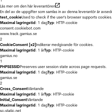
1
Läs mer om den här leverantören
En del av de uppgifter som samlas in av denna leverantör är avsed
test_cookie
Used to check if the user's browser supports cookies
Maximal lagringstid
: 1 dag
Typ
: HTTP-cookie
consent.cookiebot.com
www.track.garnius.se
2
CookieConsent [x2]
Indikerar medgivande för cookies.
Maximal lagringstid
: 1 år
Typ
: HTTP-cookie
garnius.no
1
PHPSESSID
Preserves user session state across page requests.
Maximal lagringstid
: 1 dag
Typ
: HTTP-cookie
garnius.se
2
Cross_Consent
Väntande
Maximal lagringstid
: 1 år
Typ
: HTTP-cookie
Initial_Consent
Väntande
Maximal lagringstid
: 1 dag
Typ
: HTTP-cookie
sc-static.net