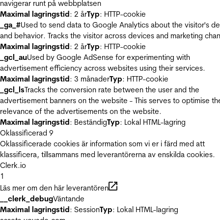
navigerar runt på webbplatsen
Maximal lagringstid
: 2 år
Typ
: HTTP-cookie
_ga_#
Used to send data to Google Analytics about the visitor's d
and behavior. Tracks the visitor across devices and marketing chan
Maximal lagringstid
: 2 år
Typ
: HTTP-cookie
_gcl_au
Used by Google AdSense for experimenting with
advertisement efficiency across websites using their services.
Maximal lagringstid
: 3 månader
Typ
: HTTP-cookie
_gcl_ls
Tracks the conversion rate between the user and the
advertisement banners on the website - This serves to optimise th
relevance of the advertisements on the website.
Maximal lagringstid
: Beständig
Typ
: Lokal HTML-lagring
Oklassificerad
9
Oklassificerade cookies är information som vi er i färd med att
klassificera, tillsammans med leverantörerna av enskilda cookies.
Clerk.io
1
Läs mer om den här leverantören
__clerk_debug
Väntande
Maximal lagringstid
: Session
Typ
: Lokal HTML-lagring