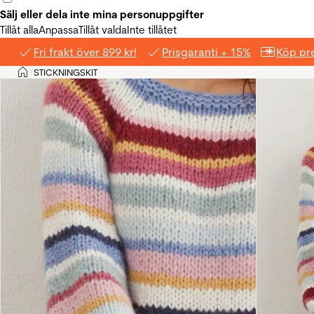
Sälj eller dela inte mina personuppgifter
Tillåt alla
Anpassa
Tillåt valda
Inte tillåtet
Fri frakt över 899 kr!
Prisgaranti + 15%
Köp pre
Hem
STICKNINGSKIT
>