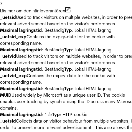
7
Läs mer om den här leverantören
_uetsid
Used to track visitors on multiple websites, in order to pre
relevant advertisement based on the visitor's preferences.
Maximal lagringstid
: Beständig
Typ
: Lokal HTML-lagring
_uetsid_exp
Contains the expiry-date for the cookie with
corresponding name.
Maximal lagringstid
: Beständig
Typ
: Lokal HTML-lagring
_uetvid
Used to track visitors on multiple websites, in order to pre
relevant advertisement based on the visitor's preferences.
Maximal lagringstid
: Beständig
Typ
: Lokal HTML-lagring
_uetvid_exp
Contains the expiry-date for the cookie with
corresponding name.
Maximal lagringstid
: Beständig
Typ
: Lokal HTML-lagring
MUID
Used widely by Microsoft as a unique user ID. The cookie
enables user tracking by synchronising the ID across many Microso
domains.
Maximal lagringstid
: 1 år
Typ
: HTTP-cookie
_uetsid
Collects data on visitor behaviour from multiple websites, 
order to present more relevant advertisement - This also allows th