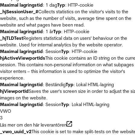
Maximal lagringstid
: 1 dag
Typ
: HTTP-cookie
_hjSessionUser_#
Collects statistics on the visitor's visits to the
website, such as the number of visits, average time spent on the
website and what pages have been read.
Maximal lagringstid
: 1 år
Typ
: HTTP-cookie
_hjTLDTest
Registers statistical data on users' behaviour on the
website. Used for internal analytics by the website operator.
Maximal lagringstid
: Session
Typ
: HTTP-cookie
hjActiveViewportIds
This cookie contains an ID string on the curr
session. This contains non-personal information on what subpages
visitor enters – this information is used to optimize the visitor's
experience.
Maximal lagringstid
: Beständig
Typ
: Lokal HTML-lagring
hjViewportId
Saves the user's screen size in order to adjust the si
images on the website.
Maximal lagringstid
: Session
Typ
: Lokal HTML-lagring
VWO
3
Läs mer om den här leverantören
_vwo_uuid_v2
This cookie is set to make split-tests on the websit