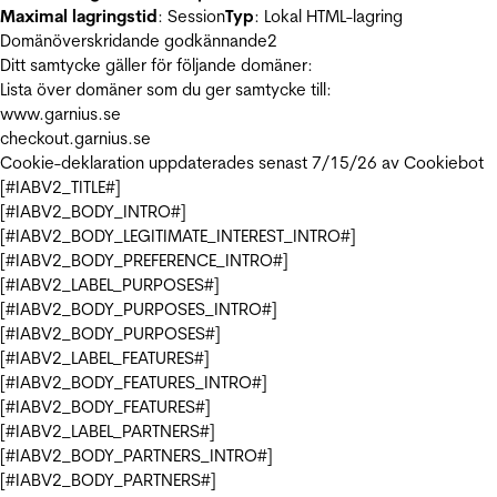
Maximal lagringstid
: Session
Typ
: Lokal HTML-lagring
Domänöverskridande godkännande
2
Ditt samtycke gäller för följande domäner:
Lista över domäner som du ger samtycke till:
www.garnius.se
checkout.garnius.se
Cookie-deklaration uppdaterades senast 7/15/26 av
Cookiebot
[#IABV2_TITLE#]
[#IABV2_BODY_INTRO#]
[#IABV2_BODY_LEGITIMATE_INTEREST_INTRO#]
[#IABV2_BODY_PREFERENCE_INTRO#]
[#IABV2_LABEL_PURPOSES#]
[#IABV2_BODY_PURPOSES_INTRO#]
[#IABV2_BODY_PURPOSES#]
[#IABV2_LABEL_FEATURES#]
[#IABV2_BODY_FEATURES_INTRO#]
[#IABV2_BODY_FEATURES#]
[#IABV2_LABEL_PARTNERS#]
[#IABV2_BODY_PARTNERS_INTRO#]
[#IABV2_BODY_PARTNERS#]