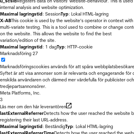
u_scsid
Registers data on visitors' website-behaviour. This is used 
internal analysis and website optimization.
Maximal lagringstid
: Session
Typ
: Lokal HTML-lagring
X-AB
This cookie is used by the website’s operator in context with
multi-variate testing. This is a tool used to combine or change con
on the website. This allows the website to find the best
variation/edition of the site.
Maximal lagringstid
: 1 dag
Typ
: HTTP-cookie
Marknadsföring
27
Marknadsföringscookies används för att spåra webbplatsbesökare
Syftet är att visa annonser som är relevanta och engagerande för
enskilda användaren och därmed mer värdefulla för publicister och
tredjepartsannonsörer.
Meta Platforms, Inc.
3
Läs mer om den här leverantören
lastExternalReferrer
Detects how the user reached the website 
registering their last URL-address.
Maximal lagringstid
: Beständig
Typ
: Lokal HTML-lagring
lastExternalReferrerTime
Detects how the user reached the web