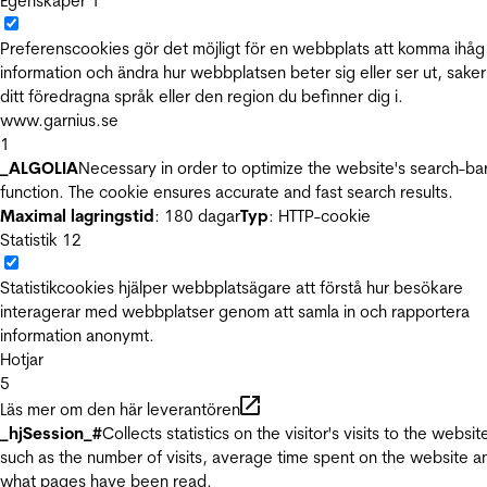
Egenskaper
1
Preferenscookies gör det möjligt för en webbplats att komma ihåg
information och ändra hur webbplatsen beter sig eller ser ut, sake
ditt föredragna språk eller den region du befinner dig i.
www.garnius.se
1
_ALGOLIA
Necessary in order to optimize the website's search-ba
function. The cookie ensures accurate and fast search results.
Maximal lagringstid
: 180 dagar
Typ
: HTTP-cookie
Statistik
12
Statistikcookies hjälper webbplatsägare att förstå hur besökare
interagerar med webbplatser genom att samla in och rapportera
information anonymt.
Hotjar
5
Läs mer om den här leverantören
_hjSession_#
Collects statistics on the visitor's visits to the websit
such as the number of visits, average time spent on the website a
what pages have been read.