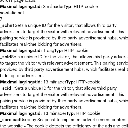
across page loads.
Maximal lagringstid
: 3 månader
Typ
: HTTP-cookie
sc-static.net
7
_schn1
Sets a unique ID for the visitor, that allows third party
advertisers to target the visitor with relevant advertisement. This
pairing service is provided by third party advertisement hubs, whi
facilitates real-time bidding for advertisers.
Maximal lagringstid
: 1 dag
Typ
: HTTP-cookie
_scid
Sets a unique ID for the visitor, that allows third party advert
to target the visitor with relevant advertisement. This pairing servic
provided by third party advertisement hubs, which facilitates real-
bidding for advertisers.
Maximal lagringstid
: 13 månader
Typ
: HTTP-cookie
_scid_r
Sets a unique ID for the visitor, that allows third party
advertisers to target the visitor with relevant advertisement. This
pairing service is provided by third party advertisement hubs, whi
facilitates real-time bidding for advertisers.
Maximal lagringstid
: 13 månader
Typ
: HTTP-cookie
_screload
Used by Snapchat to implement advertisement content
the website - The cookie detects the efficiency of the ads and col