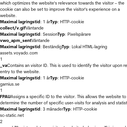
which optimizes the website's relevance towards the visitor – the
cookie can also be set to improve the visitor's experience on a
website.
Maximal lagringstid
: 1 år
Typ
: HTTP-cookie
collect/v.gif
Väntande
Maximal lagringstid
: Session
Typ
: Pixelspårare
vwo_apm_sent
Väntande
Maximal lagringstid
: Beständig
Typ
: Lokal HTML-lagring
assets.voyado.com
1
_va
Contains an visitor ID. This is used to identify the visitor upon r
entry to the website.
Maximal lagringstid
: 1 år
Typ
: HTTP-cookie
garnius.se
1
FPAU
Assigns a specific ID to the visitor. This allows the website to
determine the number of specific user-visits for analysis and statist
Maximal lagringstid
: 3 månader
Typ
: HTTP-cookie
sc-static.net
2