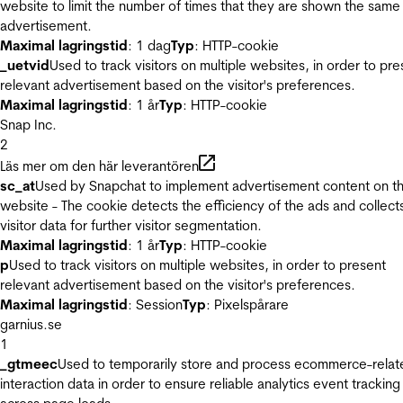
website to limit the number of times that they are shown the same
advertisement.
Maximal lagringstid
: 1 dag
Typ
: HTTP-cookie
_uetvid
Used to track visitors on multiple websites, in order to pre
relevant advertisement based on the visitor's preferences.
Maximal lagringstid
: 1 år
Typ
: HTTP-cookie
Snap Inc.
2
Läs mer om den här leverantören
sc_at
Used by Snapchat to implement advertisement content on t
website - The cookie detects the efficiency of the ads and collect
visitor data for further visitor segmentation.
Maximal lagringstid
: 1 år
Typ
: HTTP-cookie
p
Used to track visitors on multiple websites, in order to present
relevant advertisement based on the visitor's preferences.
Maximal lagringstid
: Session
Typ
: Pixelspårare
garnius.se
1
_gtmeec
Used to temporarily store and process ecommerce-relat
interaction data in order to ensure reliable analytics event tracking