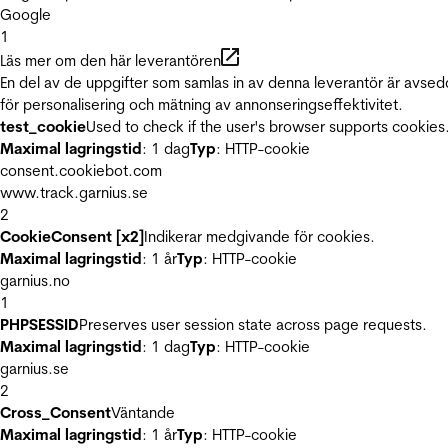
Google
1
Läs mer om den här leverantören
En del av de uppgifter som samlas in av denna leverantör är avse
för personalisering och mätning av annonseringseffektivitet.
test_cookie
Used to check if the user's browser supports cookies
Maximal lagringstid
: 1 dag
Typ
: HTTP-cookie
consent.cookiebot.com
www.track.garnius.se
2
CookieConsent [x2]
Indikerar medgivande för cookies.
Maximal lagringstid
: 1 år
Typ
: HTTP-cookie
garnius.no
1
PHPSESSID
Preserves user session state across page requests.
Maximal lagringstid
: 1 dag
Typ
: HTTP-cookie
garnius.se
2
Cross_Consent
Väntande
Maximal lagringstid
: 1 år
Typ
: HTTP-cookie