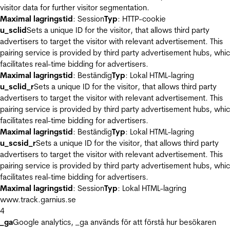
visitor data for further visitor segmentation.
Maximal lagringstid
: Session
Typ
: HTTP-cookie
u_sclid
Sets a unique ID for the visitor, that allows third party
advertisers to target the visitor with relevant advertisement. This
pairing service is provided by third party advertisement hubs, whi
facilitates real-time bidding for advertisers.
Maximal lagringstid
: Beständig
Typ
: Lokal HTML-lagring
u_sclid_r
Sets a unique ID for the visitor, that allows third party
advertisers to target the visitor with relevant advertisement. This
pairing service is provided by third party advertisement hubs, whi
facilitates real-time bidding for advertisers.
Maximal lagringstid
: Beständig
Typ
: Lokal HTML-lagring
u_scsid_r
Sets a unique ID for the visitor, that allows third party
advertisers to target the visitor with relevant advertisement. This
pairing service is provided by third party advertisement hubs, whi
facilitates real-time bidding for advertisers.
Maximal lagringstid
: Session
Typ
: Lokal HTML-lagring
www.track.garnius.se
4
_ga
Google analytics, _ga används för att förstå hur besökaren