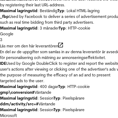
by registering their last URL-address.
Maximal lagringstid
: Beständig
Typ
: Lokal HTML-lagring
_fbp
Used by Facebook to deliver a series of advertisement produ
such as real time bidding from third party advertisers.
Maximal lagringstid
: 3 månader
Typ
: HTTP-cookie
Google
3
Läs mer om den här leverantören
En del av de uppgifter som samlas in av denna leverantör är avse
för personalisering och mätning av annonseringseffektivitet.
IDE
Used by Google DoubleClick to register and report the websit
user's actions after viewing or clicking one of the advertiser's ads 
the purpose of measuring the efficacy of an ad and to present
targeted ads to the user.
Maximal lagringstid
: 400 dagar
Typ
: HTTP-cookie
gmp\conversion#
Väntande
Maximal lagringstid
: Session
Typ
: Pixelspårare
ddm/activity/src=#
Väntande
Maximal lagringstid
: Session
Typ
: Pixelspårare
Microsoft