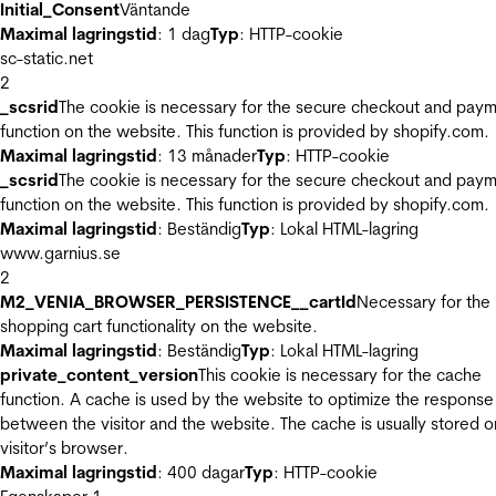
Initial_Consent
Väntande
Maximal lagringstid
: 1 dag
Typ
: HTTP-cookie
sc-static.net
2
_scsrid
The cookie is necessary for the secure checkout and pay
function on the website. This function is provided by shopify.com.
Maximal lagringstid
: 13 månader
Typ
: HTTP-cookie
_scsrid
The cookie is necessary for the secure checkout and pay
function on the website. This function is provided by shopify.com.
Maximal lagringstid
: Beständig
Typ
: Lokal HTML-lagring
www.garnius.se
2
M2_VENIA_BROWSER_PERSISTENCE__cartId
Necessary for the
shopping cart functionality on the website.
Maximal lagringstid
: Beständig
Typ
: Lokal HTML-lagring
private_content_version
This cookie is necessary for the cache
function. A cache is used by the website to optimize the response
between the visitor and the website. The cache is usually stored o
visitor’s browser.
Maximal lagringstid
: 400 dagar
Typ
: HTTP-cookie