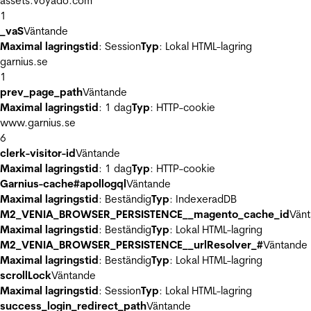
assets.voyado.com
1
_vaS
Väntande
Maximal lagringstid
: Session
Typ
: Lokal HTML-lagring
garnius.se
1
prev_page_path
Väntande
Maximal lagringstid
: 1 dag
Typ
: HTTP-cookie
www.garnius.se
6
clerk-visitor-id
Väntande
Maximal lagringstid
: 1 dag
Typ
: HTTP-cookie
Garnius-cache#apollogql
Väntande
Maximal lagringstid
: Beständig
Typ
: IndexeradDB
M2_VENIA_BROWSER_PERSISTENCE__magento_cache_id
Vän
Maximal lagringstid
: Beständig
Typ
: Lokal HTML-lagring
M2_VENIA_BROWSER_PERSISTENCE__urlResolver_#
Väntande
Maximal lagringstid
: Beständig
Typ
: Lokal HTML-lagring
scrollLock
Väntande
Maximal lagringstid
: Session
Typ
: Lokal HTML-lagring
success_login_redirect_path
Väntande