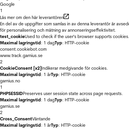
Google
1
Läs mer om den här leverantören
En del av de uppgifter som samlas in av denna leverantör är avse
för personalisering och mätning av annonseringseffektivitet.
test_cookie
Used to check if the user's browser supports cookies
Maximal lagringstid
: 1 dag
Typ
: HTTP-cookie
consent.cookiebot.com
www.track.garnius.se
2
CookieConsent [x2]
Indikerar medgivande för cookies.
Maximal lagringstid
: 1 år
Typ
: HTTP-cookie
garnius.no
1
PHPSESSID
Preserves user session state across page requests.
Maximal lagringstid
: 1 dag
Typ
: HTTP-cookie
garnius.se
2
Cross_Consent
Väntande
Maximal lagringstid
: 1 år
Typ
: HTTP-cookie