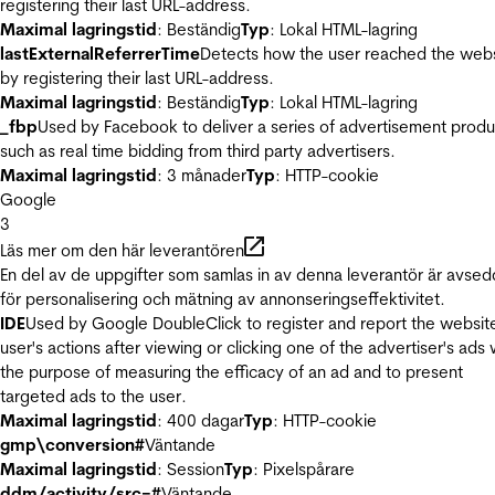
registering their last URL-address.
Maximal lagringstid
: Beständig
Typ
: Lokal HTML-lagring
lastExternalReferrerTime
Detects how the user reached the web
by registering their last URL-address.
Maximal lagringstid
: Beständig
Typ
: Lokal HTML-lagring
_fbp
Used by Facebook to deliver a series of advertisement produ
such as real time bidding from third party advertisers.
Maximal lagringstid
: 3 månader
Typ
: HTTP-cookie
Google
3
Läs mer om den här leverantören
En del av de uppgifter som samlas in av denna leverantör är avse
för personalisering och mätning av annonseringseffektivitet.
IDE
Used by Google DoubleClick to register and report the websit
user's actions after viewing or clicking one of the advertiser's ads 
the purpose of measuring the efficacy of an ad and to present
targeted ads to the user.
Maximal lagringstid
: 400 dagar
Typ
: HTTP-cookie
gmp\conversion#
Väntande
Maximal lagringstid
: Session
Typ
: Pixelspårare
ddm/activity/src=#
Väntande