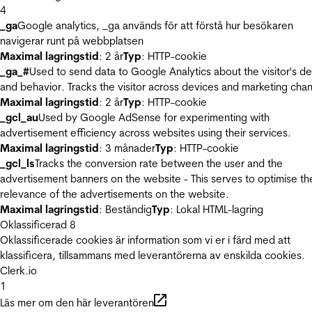
4
_ga
Google analytics, _ga används för att förstå hur besökaren
navigerar runt på webbplatsen
Maximal lagringstid
: 2 år
Typ
: HTTP-cookie
_ga_#
Used to send data to Google Analytics about the visitor's d
and behavior. Tracks the visitor across devices and marketing chan
Maximal lagringstid
: 2 år
Typ
: HTTP-cookie
_gcl_au
Used by Google AdSense for experimenting with
advertisement efficiency across websites using their services.
Maximal lagringstid
: 3 månader
Typ
: HTTP-cookie
_gcl_ls
Tracks the conversion rate between the user and the
advertisement banners on the website - This serves to optimise th
relevance of the advertisements on the website.
Maximal lagringstid
: Beständig
Typ
: Lokal HTML-lagring
Oklassificerad
8
Oklassificerade cookies är information som vi er i färd med att
klassificera, tillsammans med leverantörerna av enskilda cookies.
Clerk.io
1
Läs mer om den här leverantören