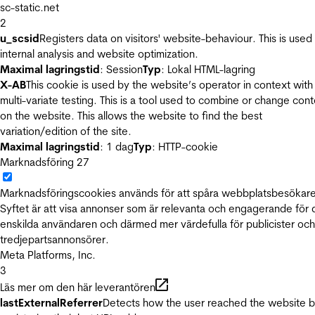
sc-static.net
2
u_scsid
Registers data on visitors' website-behaviour. This is used 
internal analysis and website optimization.
Maximal lagringstid
: Session
Typ
: Lokal HTML-lagring
X-AB
This cookie is used by the website’s operator in context with
multi-variate testing. This is a tool used to combine or change con
on the website. This allows the website to find the best
variation/edition of the site.
Maximal lagringstid
: 1 dag
Typ
: HTTP-cookie
Marknadsföring
27
Marknadsföringscookies används för att spåra webbplatsbesökare
Syftet är att visa annonser som är relevanta och engagerande för
enskilda användaren och därmed mer värdefulla för publicister och
tredjepartsannonsörer.
Meta Platforms, Inc.
3
Läs mer om den här leverantören
lastExternalReferrer
Detects how the user reached the website 