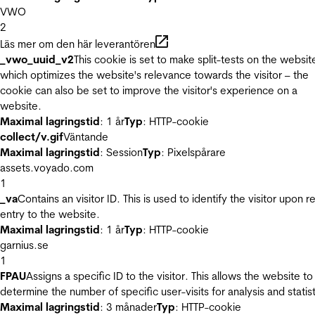
VWO
2
Läs mer om den här leverantören
_vwo_uuid_v2
This cookie is set to make split-tests on the websit
which optimizes the website's relevance towards the visitor – the
cookie can also be set to improve the visitor's experience on a
website.
Maximal lagringstid
: 1 år
Typ
: HTTP-cookie
collect/v.gif
Väntande
Maximal lagringstid
: Session
Typ
: Pixelspårare
assets.voyado.com
1
_va
Contains an visitor ID. This is used to identify the visitor upon r
entry to the website.
Maximal lagringstid
: 1 år
Typ
: HTTP-cookie
garnius.se
1
FPAU
Assigns a specific ID to the visitor. This allows the website to
determine the number of specific user-visits for analysis and statist
Maximal lagringstid
: 3 månader
Typ
: HTTP-cookie