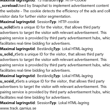
Maximal lagringstid
: 13 månader
Typ
: HTTP-cookie
_screload
Used by Snapchat to implement advertisement content
the website - The cookie detects the efficiency of the ads and col
visitor data for further visitor segmentation.
Maximal lagringstid
: Session
Typ
: HTTP-cookie
u_sclid
Sets a unique ID for the visitor, that allows third party
advertisers to target the visitor with relevant advertisement. This
pairing service is provided by third party advertisement hubs, whi
facilitates real-time bidding for advertisers.
Maximal lagringstid
: Beständig
Typ
: Lokal HTML-lagring
u_sclid_r
Sets a unique ID for the visitor, that allows third party
advertisers to target the visitor with relevant advertisement. This
pairing service is provided by third party advertisement hubs, whi
facilitates real-time bidding for advertisers.
Maximal lagringstid
: Beständig
Typ
: Lokal HTML-lagring
u_scsid_r
Sets a unique ID for the visitor, that allows third party
advertisers to target the visitor with relevant advertisement. This
pairing service is provided by third party advertisement hubs, whi
facilitates real-time bidding for advertisers.
Maximal lagringstid
: Session
Typ
: Lokal HTML-lagring
www.track.garnius.se