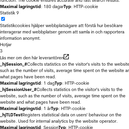
function. The cookie ensures accurate and fast search results.
Maximal lagringstid
: 180 dagar
Typ
: HTTP-cookie
Statistik
9
Statistikcookies hjälper webbplatsägare att förstå hur besökare
interagerar med webbplatser genom att samla in och rapportera
information anonymt.
Hotjar
3
Läs mer om den här leverantören
_hjSession_#
Collects statistics on the visitor's visits to the websit
such as the number of visits, average time spent on the website a
what pages have been read.
Maximal lagringstid
: 1 dag
Typ
: HTTP-cookie
_hjSessionUser_#
Collects statistics on the visitor's visits to the
website, such as the number of visits, average time spent on the
website and what pages have been read.
Maximal lagringstid
: 1 år
Typ
: HTTP-cookie
_hjTLDTest
Registers statistical data on users' behaviour on the
website. Used for internal analytics by the website operator.
Maximal lagringstid
: Session
Typ
: HTTP-cookie