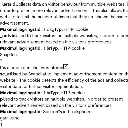
_uetsid
Collects data on visitor behaviour from multiple websites, 
order to present more relevant advertisement - This also allows th
website to limit the number of times that they are shown the same
advertisement.
Maximal lagringstid
: 1 dag
Typ
: HTTP-cookie
_uetvid
Used to track visitors on multiple websites, in order to pre
relevant advertisement based on the visitor's preferences.
Maximal lagringstid
: 1 år
Typ
: HTTP-cookie
Snap Inc.
2
Läs mer om den här leverantören
sc_at
Used by Snapchat to implement advertisement content on t
website - The cookie detects the efficiency of the ads and collect
visitor data for further visitor segmentation.
Maximal lagringstid
: 1 år
Typ
: HTTP-cookie
p
Used to track visitors on multiple websites, in order to present
relevant advertisement based on the visitor's preferences.
Maximal lagringstid
: Session
Typ
: Pixelspårare
garnius.se
1