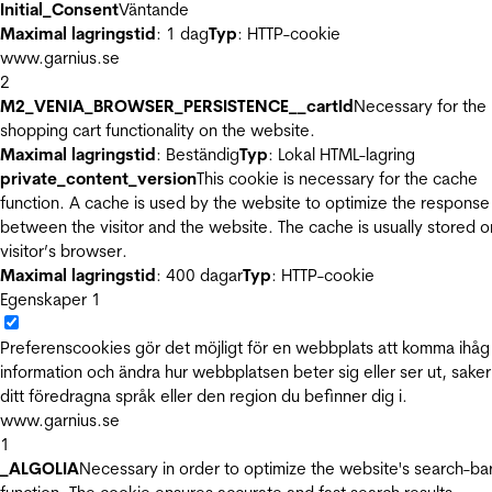
Initial_Consent
Väntande
Maximal lagringstid
: 1 dag
Typ
: HTTP-cookie
www.garnius.se
2
M2_VENIA_BROWSER_PERSISTENCE__cartId
Necessary for the
shopping cart functionality on the website.
Maximal lagringstid
: Beständig
Typ
: Lokal HTML-lagring
private_content_version
This cookie is necessary for the cache
function. A cache is used by the website to optimize the response
between the visitor and the website. The cache is usually stored o
visitor’s browser.
Maximal lagringstid
: 400 dagar
Typ
: HTTP-cookie
Egenskaper
1
Preferenscookies gör det möjligt för en webbplats att komma ihåg
information och ändra hur webbplatsen beter sig eller ser ut, sake
ditt föredragna språk eller den region du befinner dig i.
www.garnius.se
1
_ALGOLIA
Necessary in order to optimize the website's search-ba