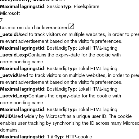
Maximal lagringstid
: Session
Typ
: Pixelspårare
Microsoft
7
Läs mer om den här leverantören
_uetsid
Used to track visitors on multiple websites, in order to pre
relevant advertisement based on the visitor's preferences.
Maximal lagringstid
: Beständig
Typ
: Lokal HTML-lagring
_uetsid_exp
Contains the expiry-date for the cookie with
corresponding name.
Maximal lagringstid
: Beständig
Typ
: Lokal HTML-lagring
_uetvid
Used to track visitors on multiple websites, in order to pre
relevant advertisement based on the visitor's preferences.
Maximal lagringstid
: Beständig
Typ
: Lokal HTML-lagring
_uetvid_exp
Contains the expiry-date for the cookie with
corresponding name.
Maximal lagringstid
: Beständig
Typ
: Lokal HTML-lagring
MUID
Used widely by Microsoft as a unique user ID. The cookie
enables user tracking by synchronising the ID across many Microso
domains.
Maximal lagringstid
: 1 år
Typ
: HTTP-cookie