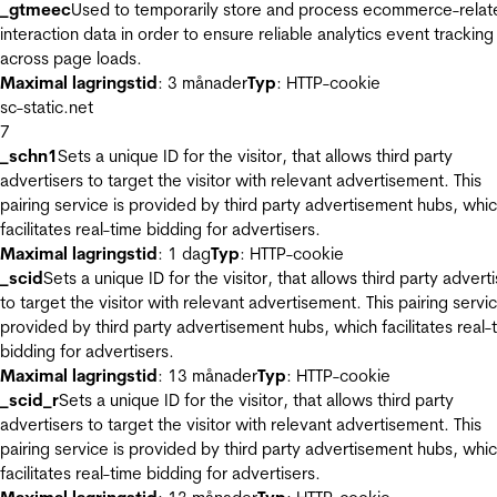
_gtmeec
Used to temporarily store and process ecommerce-relat
interaction data in order to ensure reliable analytics event tracking
across page loads.
Maximal lagringstid
: 3 månader
Typ
: HTTP-cookie
sc-static.net
7
_schn1
Sets a unique ID for the visitor, that allows third party
advertisers to target the visitor with relevant advertisement. This
pairing service is provided by third party advertisement hubs, whi
facilitates real-time bidding for advertisers.
Maximal lagringstid
: 1 dag
Typ
: HTTP-cookie
_scid
Sets a unique ID for the visitor, that allows third party advert
to target the visitor with relevant advertisement. This pairing servic
provided by third party advertisement hubs, which facilitates real-
bidding for advertisers.
Maximal lagringstid
: 13 månader
Typ
: HTTP-cookie
_scid_r
Sets a unique ID for the visitor, that allows third party
advertisers to target the visitor with relevant advertisement. This
pairing service is provided by third party advertisement hubs, whi
facilitates real-time bidding for advertisers.