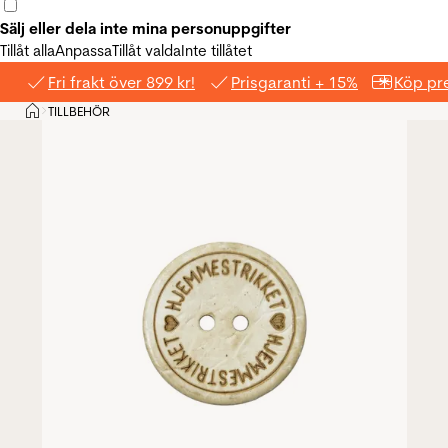
Sälj eller dela inte mina personuppgifter
Tillåt alla
Anpassa
Tillåt valda
Inte tillåtet
Fri frakt över 899 kr!
Prisgaranti + 15%
Köp pre
Hem
TILLBEHÖR
>