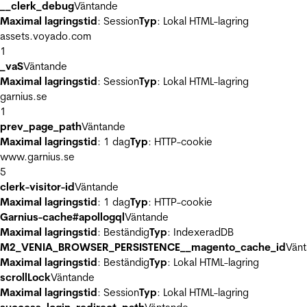
__clerk_debug
Väntande
Maximal lagringstid
: Session
Typ
: Lokal HTML-lagring
assets.voyado.com
1
_vaS
Väntande
Maximal lagringstid
: Session
Typ
: Lokal HTML-lagring
garnius.se
1
prev_page_path
Väntande
Maximal lagringstid
: 1 dag
Typ
: HTTP-cookie
www.garnius.se
5
clerk-visitor-id
Väntande
Maximal lagringstid
: 1 dag
Typ
: HTTP-cookie
Garnius-cache#apollogql
Väntande
Maximal lagringstid
: Beständig
Typ
: IndexeradDB
M2_VENIA_BROWSER_PERSISTENCE__magento_cache_id
Vän
Maximal lagringstid
: Beständig
Typ
: Lokal HTML-lagring
scrollLock
Väntande
Maximal lagringstid
: Session
Typ
: Lokal HTML-lagring