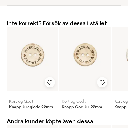
Inte korrekt? Försök av dessa i stället
Kort og Godt
Kort og Godt
Kort o
Knapp Juleglede 22mm
Knapp God Jul 22mm
Knapp
Andra kunder köpte även dessa