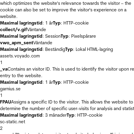
which optimizes the website's relevance towards the visitor – the
cookie can also be set to improve the visitor's experience on a
website.
Maximal lagringstid
: 1 år
Typ
: HTTP-cookie
collect/v.gif
Väntande
Maximal lagringstid
: Session
Typ
: Pixelspårare
vwo_apm_sent
Väntande
Maximal lagringstid
: Beständig
Typ
: Lokal HTML-lagring
assets.voyado.com
1
_va
Contains an visitor ID. This is used to identify the visitor upon r
entry to the website.
Maximal lagringstid
: 1 år
Typ
: HTTP-cookie
garnius.se
1
FPAU
Assigns a specific ID to the visitor. This allows the website to
determine the number of specific user-visits for analysis and statist
Maximal lagringstid
: 3 månader
Typ
: HTTP-cookie
sc-static.net
2