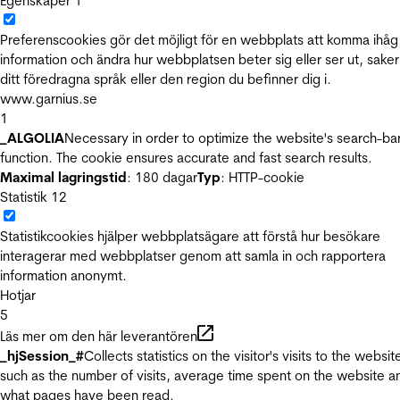
Egenskaper
1
Preferenscookies gör det möjligt för en webbplats att komma ihåg
information och ändra hur webbplatsen beter sig eller ser ut, sake
ditt föredragna språk eller den region du befinner dig i.
www.garnius.se
1
_ALGOLIA
Necessary in order to optimize the website's search-ba
function. The cookie ensures accurate and fast search results.
Maximal lagringstid
: 180 dagar
Typ
: HTTP-cookie
Statistik
12
Statistikcookies hjälper webbplatsägare att förstå hur besökare
interagerar med webbplatser genom att samla in och rapportera
information anonymt.
Hotjar
5
Läs mer om den här leverantören
_hjSession_#
Collects statistics on the visitor's visits to the websit
such as the number of visits, average time spent on the website a
what pages have been read.