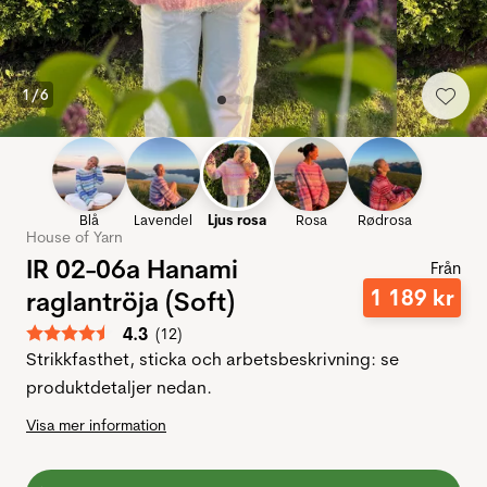
1
/
6
Blå
Lavendel
Ljus rosa
Rosa
Rødrosa
House of Yarn
IR 02-06a Hanami
Från
1
189
kr
raglantröja (Soft)
Snittbetyg:
4.3
(
röster:
12
)
Strikkfasthet, sticka och arbetsbeskrivning: se
produktdetaljer nedan.
Visa mer information