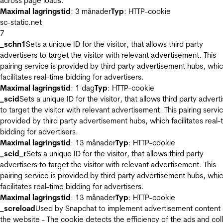
across page loads.
Maximal lagringstid
: 3 månader
Typ
: HTTP-cookie
sc-static.net
7
_schn1
Sets a unique ID for the visitor, that allows third party
advertisers to target the visitor with relevant advertisement. This
pairing service is provided by third party advertisement hubs, whi
facilitates real-time bidding for advertisers.
Maximal lagringstid
: 1 dag
Typ
: HTTP-cookie
_scid
Sets a unique ID for the visitor, that allows third party advert
to target the visitor with relevant advertisement. This pairing servic
provided by third party advertisement hubs, which facilitates real-
bidding for advertisers.
Maximal lagringstid
: 13 månader
Typ
: HTTP-cookie
_scid_r
Sets a unique ID for the visitor, that allows third party
advertisers to target the visitor with relevant advertisement. This
pairing service is provided by third party advertisement hubs, whi
facilitates real-time bidding for advertisers.
Maximal lagringstid
: 13 månader
Typ
: HTTP-cookie
_screload
Used by Snapchat to implement advertisement content
the website - The cookie detects the efficiency of the ads and col