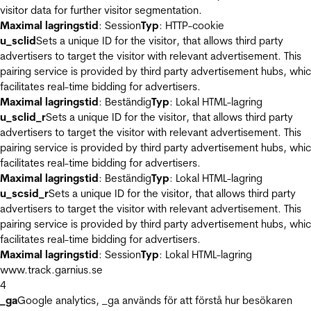
visitor data for further visitor segmentation.
Maximal lagringstid
: Session
Typ
: HTTP-cookie
u_sclid
Sets a unique ID for the visitor, that allows third party
advertisers to target the visitor with relevant advertisement. This
pairing service is provided by third party advertisement hubs, whi
facilitates real-time bidding for advertisers.
Maximal lagringstid
: Beständig
Typ
: Lokal HTML-lagring
u_sclid_r
Sets a unique ID for the visitor, that allows third party
advertisers to target the visitor with relevant advertisement. This
pairing service is provided by third party advertisement hubs, whi
facilitates real-time bidding for advertisers.
Maximal lagringstid
: Beständig
Typ
: Lokal HTML-lagring
u_scsid_r
Sets a unique ID for the visitor, that allows third party
advertisers to target the visitor with relevant advertisement. This
pairing service is provided by third party advertisement hubs, whi
facilitates real-time bidding for advertisers.
Maximal lagringstid
: Session
Typ
: Lokal HTML-lagring
www.track.garnius.se
4
_ga
Google analytics, _ga används för att förstå hur besökaren