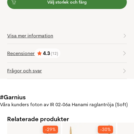
Välj storlek och färg
Visa mer information
Recensioner
4.3
(12)
Betyg:
utav 5 stjärnor
Frågor och svar
#Garnius
Våra kunders foton av IR 02-06a Hanami raglantröja (Soft)
Relaterade produkter
-29%
-30%