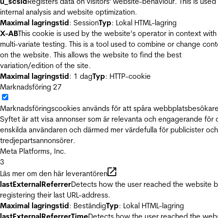
u_scsid
Registers data on visitors' website-behaviour. This is used 
internal analysis and website optimization.
Maximal lagringstid
: Session
Typ
: Lokal HTML-lagring
X-AB
This cookie is used by the website’s operator in context with
multi-variate testing. This is a tool used to combine or change con
on the website. This allows the website to find the best
variation/edition of the site.
Maximal lagringstid
: 1 dag
Typ
: HTTP-cookie
Marknadsföring
27
Marknadsföringscookies används för att spåra webbplatsbesökare
Syftet är att visa annonser som är relevanta och engagerande för
enskilda användaren och därmed mer värdefulla för publicister och
tredjepartsannonsörer.
Meta Platforms, Inc.
3
Läs mer om den här leverantören
lastExternalReferrer
Detects how the user reached the website 
registering their last URL-address.
Maximal lagringstid
: Beständig
Typ
: Lokal HTML-lagring
lastExternalReferrerTime
Detects how the user reached the web