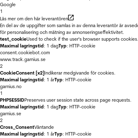
Google
1
Läs mer om den här leverantören
En del av de uppgifter som samlas in av denna leverantör är avse
för personalisering och mätning av annonseringseffektivitet.
test_cookie
Used to check if the user's browser supports cookies
Maximal lagringstid
: 1 dag
Typ
: HTTP-cookie
consent.cookiebot.com
www.track.garnius.se
2
CookieConsent [x2]
Indikerar medgivande för cookies.
Maximal lagringstid
: 1 år
Typ
: HTTP-cookie
garnius.no
1
PHPSESSID
Preserves user session state across page requests.
Maximal lagringstid
: 1 dag
Typ
: HTTP-cookie
garnius.se
2
Cross_Consent
Väntande
Maximal lagringstid
: 1 år
Typ
: HTTP-cookie