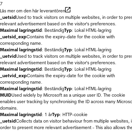
7
Läs mer om den här leverantören
_uetsid
Used to track visitors on multiple websites, in order to pre
relevant advertisement based on the visitor's preferences.
Maximal lagringstid
: Beständig
Typ
: Lokal HTML-lagring
_uetsid_exp
Contains the expiry-date for the cookie with
corresponding name.
Maximal lagringstid
: Beständig
Typ
: Lokal HTML-lagring
_uetvid
Used to track visitors on multiple websites, in order to pre
relevant advertisement based on the visitor's preferences.
Maximal lagringstid
: Beständig
Typ
: Lokal HTML-lagring
_uetvid_exp
Contains the expiry-date for the cookie with
corresponding name.
Maximal lagringstid
: Beständig
Typ
: Lokal HTML-lagring
MUID
Used widely by Microsoft as a unique user ID. The cookie
enables user tracking by synchronising the ID across many Microso
domains.
Maximal lagringstid
: 1 år
Typ
: HTTP-cookie
_uetsid
Collects data on visitor behaviour from multiple websites, 
order to present more relevant advertisement - This also allows th