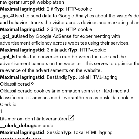
navigerar runt på webbplatsen
Maximal lagringstid
: 2 år
Typ
: HTTP-cookie
_ga_#
Used to send data to Google Analytics about the visitor's d
and behavior. Tracks the visitor across devices and marketing chan
Maximal lagringstid
: 2 år
Typ
: HTTP-cookie
_gcl_au
Used by Google AdSense for experimenting with
advertisement efficiency across websites using their services.
Maximal lagringstid
: 3 månader
Typ
: HTTP-cookie
_gcl_ls
Tracks the conversion rate between the user and the
advertisement banners on the website - This serves to optimise th
relevance of the advertisements on the website.
Maximal lagringstid
: Beständig
Typ
: Lokal HTML-lagring
Oklassificerad
9
Oklassificerade cookies är information som vi er i färd med att
klassificera, tillsammans med leverantörerna av enskilda cookies.
Clerk.io
1
Läs mer om den här leverantören
__clerk_debug
Väntande
Maximal lagringstid
: Session
Typ
: Lokal HTML-lagring