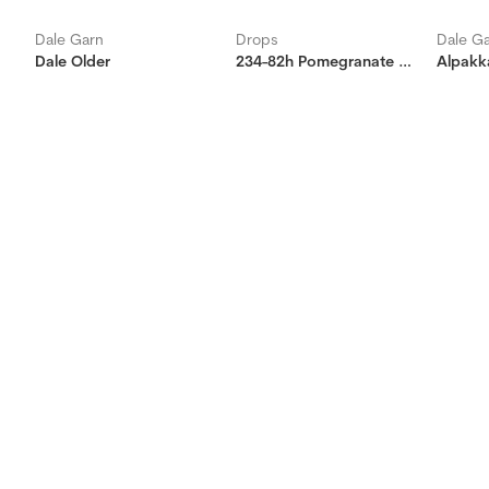
Dale Garn
Drops
Dale G
Dale Older
234-82h Pomegranate Shawl
Alpakk