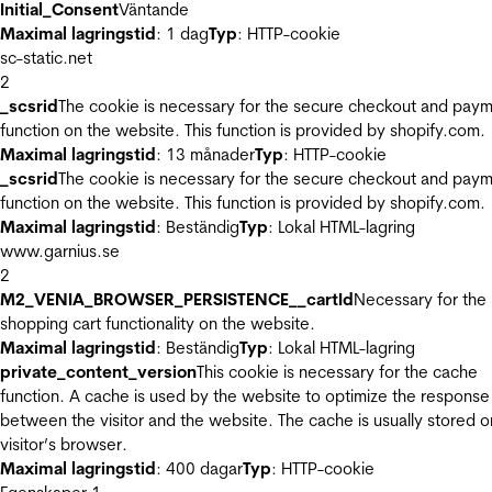
Initial_Consent
Väntande
Maximal lagringstid
: 1 dag
Typ
: HTTP-cookie
sc-static.net
2
_scsrid
The cookie is necessary for the secure checkout and pay
function on the website. This function is provided by shopify.com.
Maximal lagringstid
: 13 månader
Typ
: HTTP-cookie
_scsrid
The cookie is necessary for the secure checkout and pay
function on the website. This function is provided by shopify.com.
Maximal lagringstid
: Beständig
Typ
: Lokal HTML-lagring
www.garnius.se
2
M2_VENIA_BROWSER_PERSISTENCE__cartId
Necessary for the
shopping cart functionality on the website.
Maximal lagringstid
: Beständig
Typ
: Lokal HTML-lagring
private_content_version
This cookie is necessary for the cache
function. A cache is used by the website to optimize the response
between the visitor and the website. The cache is usually stored o
visitor’s browser.
Maximal lagringstid
: 400 dagar
Typ
: HTTP-cookie