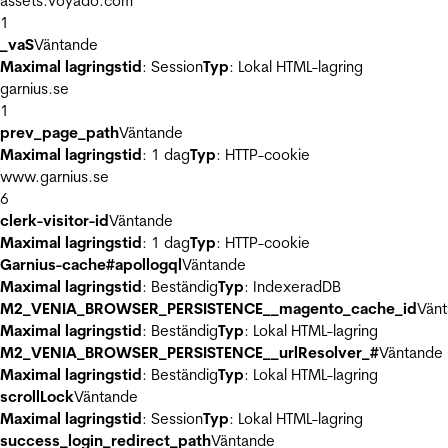
assets.voyado.com
1
_vaS
Väntande
Maximal lagringstid
: Session
Typ
: Lokal HTML-lagring
garnius.se
1
prev_page_path
Väntande
Maximal lagringstid
: 1 dag
Typ
: HTTP-cookie
www.garnius.se
6
clerk-visitor-id
Väntande
Maximal lagringstid
: 1 dag
Typ
: HTTP-cookie
Garnius-cache#apollogql
Väntande
Maximal lagringstid
: Beständig
Typ
: IndexeradDB
M2_VENIA_BROWSER_PERSISTENCE__magento_cache_id
Vän
Maximal lagringstid
: Beständig
Typ
: Lokal HTML-lagring
M2_VENIA_BROWSER_PERSISTENCE__urlResolver_#
Väntande
Maximal lagringstid
: Beständig
Typ
: Lokal HTML-lagring
scrollLock
Väntande
Maximal lagringstid
: Session
Typ
: Lokal HTML-lagring
success_login_redirect_path
Väntande