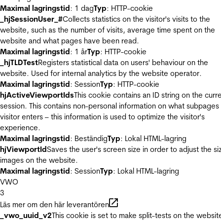
Maximal lagringstid
: 1 dag
Typ
: HTTP-cookie
_hjSessionUser_#
Collects statistics on the visitor's visits to the
website, such as the number of visits, average time spent on the
website and what pages have been read.
Maximal lagringstid
: 1 år
Typ
: HTTP-cookie
_hjTLDTest
Registers statistical data on users' behaviour on the
website. Used for internal analytics by the website operator.
Maximal lagringstid
: Session
Typ
: HTTP-cookie
hjActiveViewportIds
This cookie contains an ID string on the curr
session. This contains non-personal information on what subpages
visitor enters – this information is used to optimize the visitor's
experience.
Maximal lagringstid
: Beständig
Typ
: Lokal HTML-lagring
hjViewportId
Saves the user's screen size in order to adjust the si
images on the website.
Maximal lagringstid
: Session
Typ
: Lokal HTML-lagring
VWO
3
Läs mer om den här leverantören
_vwo_uuid_v2
This cookie is set to make split-tests on the websit