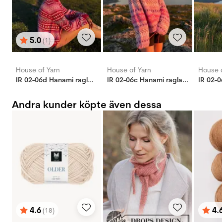
5.0
(1)
Betyg:
utav 5 stjärnor
House of Yarn
House of Yarn
House o
IR 02-06d Hanami raglantröja (Soft)
IR 02-06c Hanami raglantröja (Soft)
Andra kunder köpte även dessa
4.6
4.
(18)
Betyg:
utav 5 stjärnor
Bety
utav 