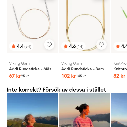
4.4
4.6
4.
(34)
(14)
Betyg:
utav 5 stjärnor
Betyg:
utav 5 stjärnor
Bety
utav 
Viking Garn
Viking Garn
KnitPro
Addi Rundsticka - Mässing
Addi Rundsticka - Bambus
67
kr
102
kr
82
kr
95
kr
145
kr
Inte korrekt? Försök av dessa i stället