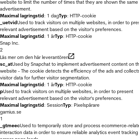
website to limit the number of times that they are shown the same
advertisement.
Maximal lagringstid
: 1 dag
Typ
: HTTP-cookie
_uetvid
Used to track visitors on multiple websites, in order to pre
relevant advertisement based on the visitor's preferences.
Maximal lagringstid
: 1 år
Typ
: HTTP-cookie
Snap Inc.
2
Läs mer om den här leverantören
sc_at
Used by Snapchat to implement advertisement content on t
website - The cookie detects the efficiency of the ads and collect
visitor data for further visitor segmentation.
Maximal lagringstid
: 1 år
Typ
: HTTP-cookie
p
Used to track visitors on multiple websites, in order to present
relevant advertisement based on the visitor's preferences.
Maximal lagringstid
: Session
Typ
: Pixelspårare
garnius.se
1
_gtmeec
Used to temporarily store and process ecommerce-relat
interaction data in order to ensure reliable analytics event tracking