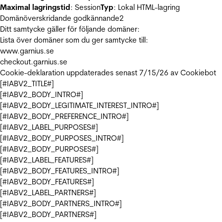
Maximal lagringstid
: Session
Typ
: Lokal HTML-lagring
Domänöverskridande godkännande
2
Ditt samtycke gäller för följande domäner:
Lista över domäner som du ger samtycke till:
www.garnius.se
checkout.garnius.se
Cookie-deklaration uppdaterades senast 7/15/26 av
Cookiebot
[#IABV2_TITLE#]
[#IABV2_BODY_INTRO#]
[#IABV2_BODY_LEGITIMATE_INTEREST_INTRO#]
[#IABV2_BODY_PREFERENCE_INTRO#]
[#IABV2_LABEL_PURPOSES#]
[#IABV2_BODY_PURPOSES_INTRO#]
[#IABV2_BODY_PURPOSES#]
[#IABV2_LABEL_FEATURES#]
[#IABV2_BODY_FEATURES_INTRO#]
[#IABV2_BODY_FEATURES#]
[#IABV2_LABEL_PARTNERS#]
[#IABV2_BODY_PARTNERS_INTRO#]
[#IABV2_BODY_PARTNERS#]