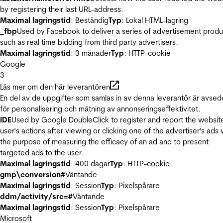
by registering their last URL-address.
Maximal lagringstid
: Beständig
Typ
: Lokal HTML-lagring
_fbp
Used by Facebook to deliver a series of advertisement produ
such as real time bidding from third party advertisers.
Maximal lagringstid
: 3 månader
Typ
: HTTP-cookie
Google
3
Läs mer om den här leverantören
En del av de uppgifter som samlas in av denna leverantör är avse
för personalisering och mätning av annonseringseffektivitet.
IDE
Used by Google DoubleClick to register and report the websit
user's actions after viewing or clicking one of the advertiser's ads 
the purpose of measuring the efficacy of an ad and to present
targeted ads to the user.
Maximal lagringstid
: 400 dagar
Typ
: HTTP-cookie
gmp\conversion#
Väntande
Maximal lagringstid
: Session
Typ
: Pixelspårare
ddm/activity/src=#
Väntande
Maximal lagringstid
: Session
Typ
: Pixelspårare
Microsoft