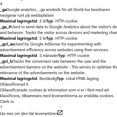
4
_ga
Google analytics, _ga används för att förstå hur besökaren
navigerar runt på webbplatsen
Maximal lagringstid
: 2 år
Typ
: HTTP-cookie
_ga_#
Used to send data to Google Analytics about the visitor's d
and behavior. Tracks the visitor across devices and marketing chan
Maximal lagringstid
: 2 år
Typ
: HTTP-cookie
_gcl_au
Used by Google AdSense for experimenting with
advertisement efficiency across websites using their services.
Maximal lagringstid
: 3 månader
Typ
: HTTP-cookie
_gcl_ls
Tracks the conversion rate between the user and the
advertisement banners on the website - This serves to optimise th
relevance of the advertisements on the website.
Maximal lagringstid
: Beständig
Typ
: Lokal HTML-lagring
Oklassificerad
8
Oklassificerade cookies är information som vi er i färd med att
klassificera, tillsammans med leverantörerna av enskilda cookies.
Clerk.io
1
Läs mer om den här leverantören