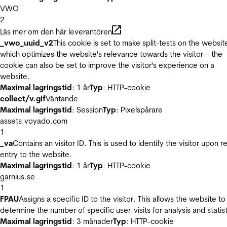
VWO
2
Läs mer om den här leverantören
_vwo_uuid_v2
This cookie is set to make split-tests on the websit
which optimizes the website's relevance towards the visitor – the
cookie can also be set to improve the visitor's experience on a
website.
Maximal lagringstid
: 1 år
Typ
: HTTP-cookie
collect/v.gif
Väntande
Maximal lagringstid
: Session
Typ
: Pixelspårare
assets.voyado.com
1
_va
Contains an visitor ID. This is used to identify the visitor upon r
entry to the website.
Maximal lagringstid
: 1 år
Typ
: HTTP-cookie
garnius.se
1
FPAU
Assigns a specific ID to the visitor. This allows the website to
determine the number of specific user-visits for analysis and statist
Maximal lagringstid
: 3 månader
Typ
: HTTP-cookie