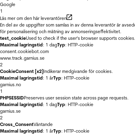
Google
1
Läs mer om den här leverantören
En del av de uppgifter som samlas in av denna leverantör är avse
för personalisering och mätning av annonseringseffektivitet.
test_cookie
Used to check if the user's browser supports cookies
Maximal lagringstid
: 1 dag
Typ
: HTTP-cookie
consent.cookiebot.com
www.track.garnius.se
2
CookieConsent [x2]
Indikerar medgivande för cookies.
Maximal lagringstid
: 1 år
Typ
: HTTP-cookie
garnius.no
1
PHPSESSID
Preserves user session state across page requests.
Maximal lagringstid
: 1 dag
Typ
: HTTP-cookie
garnius.se
2
Cross_Consent
Väntande
Maximal lagringstid
: 1 år
Typ
: HTTP-cookie