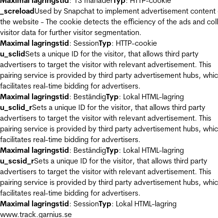
Maximal lagringstid
: 13 månader
Typ
: HTTP-cookie
_screload
Used by Snapchat to implement advertisement content
the website - The cookie detects the efficiency of the ads and col
visitor data for further visitor segmentation.
Maximal lagringstid
: Session
Typ
: HTTP-cookie
u_sclid
Sets a unique ID for the visitor, that allows third party
advertisers to target the visitor with relevant advertisement. This
pairing service is provided by third party advertisement hubs, whi
facilitates real-time bidding for advertisers.
Maximal lagringstid
: Beständig
Typ
: Lokal HTML-lagring
u_sclid_r
Sets a unique ID for the visitor, that allows third party
advertisers to target the visitor with relevant advertisement. This
pairing service is provided by third party advertisement hubs, whi
facilitates real-time bidding for advertisers.
Maximal lagringstid
: Beständig
Typ
: Lokal HTML-lagring
u_scsid_r
Sets a unique ID for the visitor, that allows third party
advertisers to target the visitor with relevant advertisement. This
pairing service is provided by third party advertisement hubs, whi
facilitates real-time bidding for advertisers.
Maximal lagringstid
: Session
Typ
: Lokal HTML-lagring
www.track.garnius.se