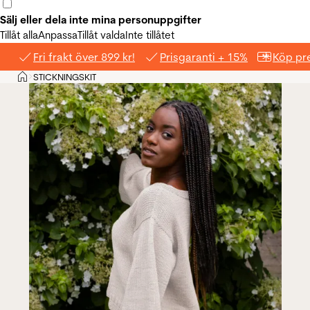
Sälj eller dela inte mina personuppgifter
Tillåt alla
Anpassa
Tillåt valda
Inte tillåtet
Fri frakt över 899 kr!
Prisgaranti + 15%
Köp pre
Hem
STICKNINGSKIT
>