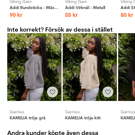
Viking Garn
Viking Garn
Viking 
Addi Rundsticka - Mässing
Addi Virknål - Metall
90
kr
55
kr
80
kr
Inte korrekt? Försök av dessa i stället
Garnius
Garnius
Garniu
KAMELIA tröja grå
KAMELIA tröja kitt
KAMELIA
Andra kunder köpte även dessa