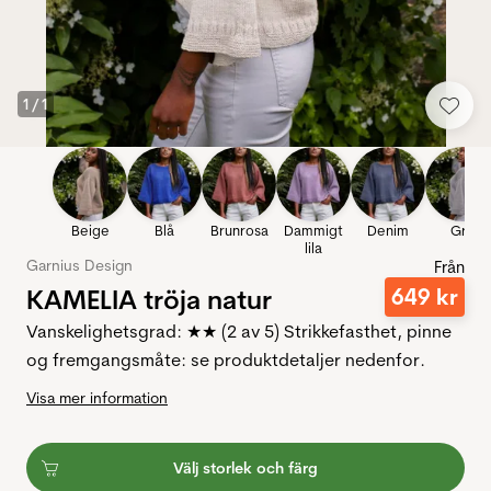
1
/
1
Beige
Blå
Brunrosa
Dammigt
Denim
Grå
lila
Garnius Design
Från
KAMELIA tröja natur
649
kr
Vanskelighetsgrad: ★★ (2 av 5) Strikkefasthet, pinne
og fremgangsmåte: se produktdetaljer nedenfor.
Visa mer information
Välj storlek och färg