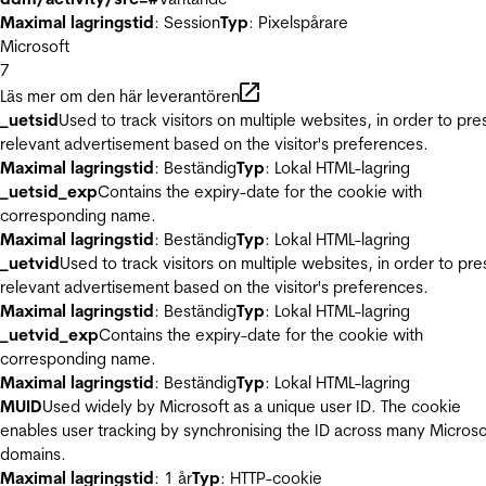
Maximal lagringstid
: Session
Typ
: Pixelspårare
Microsoft
7
Läs mer om den här leverantören
_uetsid
Used to track visitors on multiple websites, in order to pre
relevant advertisement based on the visitor's preferences.
Maximal lagringstid
: Beständig
Typ
: Lokal HTML-lagring
_uetsid_exp
Contains the expiry-date for the cookie with
corresponding name.
Maximal lagringstid
: Beständig
Typ
: Lokal HTML-lagring
_uetvid
Used to track visitors on multiple websites, in order to pre
relevant advertisement based on the visitor's preferences.
Maximal lagringstid
: Beständig
Typ
: Lokal HTML-lagring
_uetvid_exp
Contains the expiry-date for the cookie with
corresponding name.
Maximal lagringstid
: Beständig
Typ
: Lokal HTML-lagring
MUID
Used widely by Microsoft as a unique user ID. The cookie
enables user tracking by synchronising the ID across many Microso
domains.
Maximal lagringstid
: 1 år
Typ
: HTTP-cookie