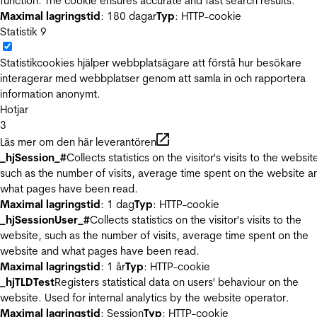
function. The cookie ensures accurate and fast search results.
Maximal lagringstid
: 180 dagar
Typ
: HTTP-cookie
Statistik
9
Statistikcookies hjälper webbplatsägare att förstå hur besökare
interagerar med webbplatser genom att samla in och rapportera
information anonymt.
Hotjar
3
Läs mer om den här leverantören
_hjSession_#
Collects statistics on the visitor's visits to the websit
such as the number of visits, average time spent on the website a
what pages have been read.
Maximal lagringstid
: 1 dag
Typ
: HTTP-cookie
_hjSessionUser_#
Collects statistics on the visitor's visits to the
website, such as the number of visits, average time spent on the
website and what pages have been read.
Maximal lagringstid
: 1 år
Typ
: HTTP-cookie
_hjTLDTest
Registers statistical data on users' behaviour on the
website. Used for internal analytics by the website operator.
Maximal lagringstid
: Session
Typ
: HTTP-cookie