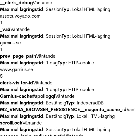
__clerk_debug
Väntande
Maximal lagringstid
: Session
Typ
: Lokal HTML-lagring
assets.voyado.com
1
_vaS
Väntande
Maximal lagringstid
: Session
Typ
: Lokal HTML-lagring
garnius.se
1
prev_page_path
Väntande
Maximal lagringstid
: 1 dag
Typ
: HTTP-cookie
www.garnius.se
5
clerk-visitor-id
Väntande
Maximal lagringstid
: 1 dag
Typ
: HTTP-cookie
Garnius-cache#apollogql
Väntande
Maximal lagringstid
: Beständig
Typ
: IndexeradDB
M2_VENIA_BROWSER_PERSISTENCE__magento_cache_id
Vän
Maximal lagringstid
: Beständig
Typ
: Lokal HTML-lagring
scrollLock
Väntande
Maximal lagringstid
: Session
Typ
: Lokal HTML-lagring