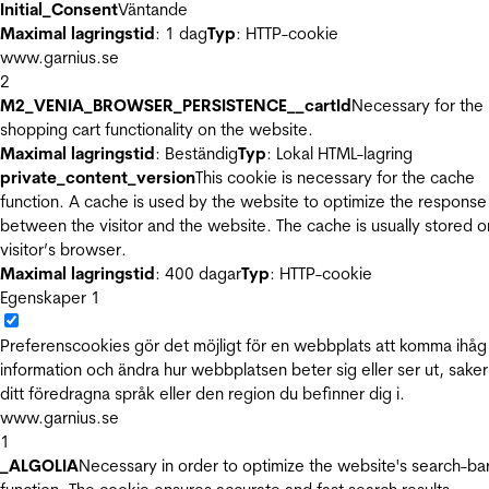
Initial_Consent
Väntande
Maximal lagringstid
: 1 dag
Typ
: HTTP-cookie
www.garnius.se
2
M2_VENIA_BROWSER_PERSISTENCE__cartId
Necessary for the
shopping cart functionality on the website.
Maximal lagringstid
: Beständig
Typ
: Lokal HTML-lagring
private_content_version
This cookie is necessary for the cache
function. A cache is used by the website to optimize the response
between the visitor and the website. The cache is usually stored o
visitor’s browser.
Maximal lagringstid
: 400 dagar
Typ
: HTTP-cookie
Egenskaper
1
Preferenscookies gör det möjligt för en webbplats att komma ihåg
information och ändra hur webbplatsen beter sig eller ser ut, sake
ditt föredragna språk eller den region du befinner dig i.
www.garnius.se
1
_ALGOLIA
Necessary in order to optimize the website's search-ba