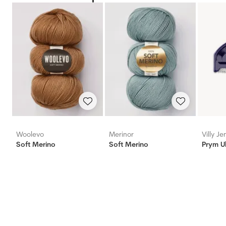
Woolevo
Merinor
Villy J
Soft Merino
Soft Merino
Prym U