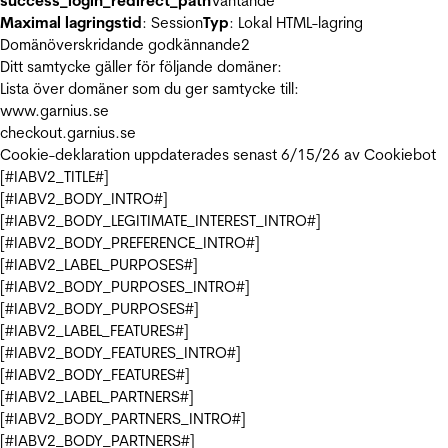
success_login_redirect_path
Väntande
Maximal lagringstid
: Session
Typ
: Lokal HTML-lagring
Domänöverskridande godkännande
2
Ditt samtycke gäller för följande domäner:
Lista över domäner som du ger samtycke till:
www.garnius.se
checkout.garnius.se
Cookie-deklaration uppdaterades senast 6/15/26 av
Cookiebot
[#IABV2_TITLE#]
[#IABV2_BODY_INTRO#]
[#IABV2_BODY_LEGITIMATE_INTEREST_INTRO#]
[#IABV2_BODY_PREFERENCE_INTRO#]
[#IABV2_LABEL_PURPOSES#]
[#IABV2_BODY_PURPOSES_INTRO#]
[#IABV2_BODY_PURPOSES#]
[#IABV2_LABEL_FEATURES#]
[#IABV2_BODY_FEATURES_INTRO#]
[#IABV2_BODY_FEATURES#]
[#IABV2_LABEL_PARTNERS#]
[#IABV2_BODY_PARTNERS_INTRO#]
[#IABV2_BODY_PARTNERS#]