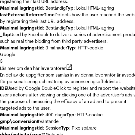
registering their last URL-address.
Maximal lagringstid
: Beständig
Typ
: Lokal HTML-lagring
lastExternalReferrerTime
Detects how the user reached the web
by registering their last URL-address.
Maximal lagringstid
: Beständig
Typ
: Lokal HTML-lagring
_fbp
Used by Facebook to deliver a series of advertisement produ
such as real time bidding from third party advertisers.
Maximal lagringstid
: 3 månader
Typ
: HTTP-cookie
Google
3
Läs mer om den här leverantören
En del av de uppgifter som samlas in av denna leverantör är avse
för personalisering och mätning av annonseringseffektivitet.
IDE
Used by Google DoubleClick to register and report the websit
user's actions after viewing or clicking one of the advertiser's ads 
the purpose of measuring the efficacy of an ad and to present
targeted ads to the user.
Maximal lagringstid
: 400 dagar
Typ
: HTTP-cookie
gmp\conversion#
Väntande
Maximal lagringstid
: Session
Typ
: Pixelspårare
ddm/activity/src=#
Väntande