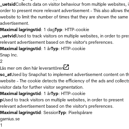
_uetsid
Collects data on visitor behaviour from multiple websites, 
order to present more relevant advertisement - This also allows th
website to limit the number of times that they are shown the same
advertisement.
Maximal lagringstid
: 1 dag
Typ
: HTTP-cookie
_uetvid
Used to track visitors on multiple websites, in order to pre
relevant advertisement based on the visitor's preferences.
Maximal lagringstid
: 1 år
Typ
: HTTP-cookie
Snap Inc.
2
Läs mer om den här leverantören
sc_at
Used by Snapchat to implement advertisement content on t
website - The cookie detects the efficiency of the ads and collect
visitor data for further visitor segmentation.
Maximal lagringstid
: 1 år
Typ
: HTTP-cookie
p
Used to track visitors on multiple websites, in order to present
relevant advertisement based on the visitor's preferences.
Maximal lagringstid
: Session
Typ
: Pixelspårare
garnius.se
1