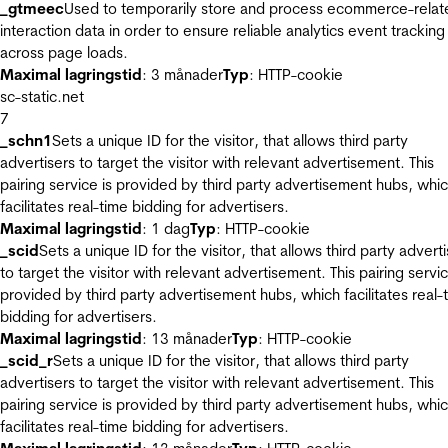
_gtmeec
Used to temporarily store and process ecommerce-relat
interaction data in order to ensure reliable analytics event tracking
across page loads.
Maximal lagringstid
: 3 månader
Typ
: HTTP-cookie
sc-static.net
7
_schn1
Sets a unique ID for the visitor, that allows third party
advertisers to target the visitor with relevant advertisement. This
pairing service is provided by third party advertisement hubs, whi
facilitates real-time bidding for advertisers.
Maximal lagringstid
: 1 dag
Typ
: HTTP-cookie
_scid
Sets a unique ID for the visitor, that allows third party advert
to target the visitor with relevant advertisement. This pairing servic
provided by third party advertisement hubs, which facilitates real-
bidding for advertisers.
Maximal lagringstid
: 13 månader
Typ
: HTTP-cookie
_scid_r
Sets a unique ID for the visitor, that allows third party
advertisers to target the visitor with relevant advertisement. This
pairing service is provided by third party advertisement hubs, whi
facilitates real-time bidding for advertisers.