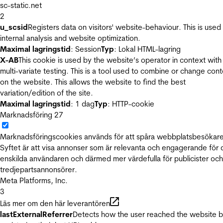
sc-static.net
2
u_scsid
Registers data on visitors' website-behaviour. This is used 
internal analysis and website optimization.
Maximal lagringstid
: Session
Typ
: Lokal HTML-lagring
X-AB
This cookie is used by the website’s operator in context with
multi-variate testing. This is a tool used to combine or change con
on the website. This allows the website to find the best
variation/edition of the site.
Maximal lagringstid
: 1 dag
Typ
: HTTP-cookie
Marknadsföring
27
Marknadsföringscookies används för att spåra webbplatsbesökare
Syftet är att visa annonser som är relevanta och engagerande för
enskilda användaren och därmed mer värdefulla för publicister och
tredjepartsannonsörer.
Meta Platforms, Inc.
3
Läs mer om den här leverantören
lastExternalReferrer
Detects how the user reached the website 