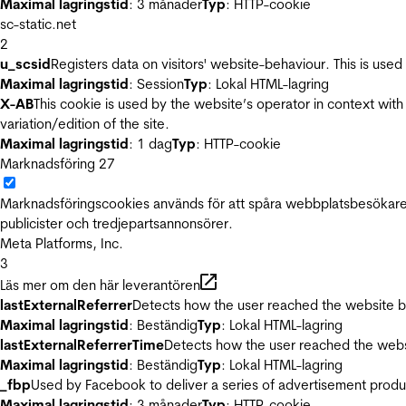
Maximal lagringstid
: 3 månader
Typ
: HTTP-cookie
sc-static.net
2
u_scsid
Registers data on visitors' website-behaviour. This is used 
Maximal lagringstid
: Session
Typ
: Lokal HTML-lagring
X-AB
This cookie is used by the website’s operator in context with 
variation/edition of the site.
Maximal lagringstid
: 1 dag
Typ
: HTTP-cookie
Marknadsföring
27
Marknadsföringscookies används för att spåra webbplatsbesökare.
publicister och tredjepartsannonsörer.
Meta Platforms, Inc.
3
Läs mer om den här leverantören
lastExternalReferrer
Detects how the user reached the website by 
Maximal lagringstid
: Beständig
Typ
: Lokal HTML-lagring
lastExternalReferrerTime
Detects how the user reached the websi
Maximal lagringstid
: Beständig
Typ
: Lokal HTML-lagring
_fbp
Used by Facebook to deliver a series of advertisement product
Maximal lagringstid
: 3 månader
Typ
: HTTP-cookie