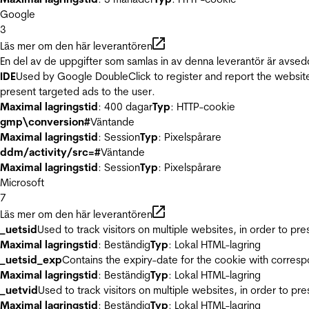
Google
3
Läs mer om den här leverantören
En del av de uppgifter som samlas in av denna leverantör är avsed
IDE
Used by Google DoubleClick to register and report the website u
present targeted ads to the user.
Maximal lagringstid
: 400 dagar
Typ
: HTTP-cookie
gmp\conversion#
Väntande
Maximal lagringstid
: Session
Typ
: Pixelspårare
ddm/activity/src=#
Väntande
Maximal lagringstid
: Session
Typ
: Pixelspårare
Microsoft
7
Läs mer om den här leverantören
_uetsid
Used to track visitors on multiple websites, in order to pr
Maximal lagringstid
: Beständig
Typ
: Lokal HTML-lagring
_uetsid_exp
Contains the expiry-date for the cookie with corres
Maximal lagringstid
: Beständig
Typ
: Lokal HTML-lagring
_uetvid
Used to track visitors on multiple websites, in order to pr
Maximal lagringstid
: Beständig
Typ
: Lokal HTML-lagring