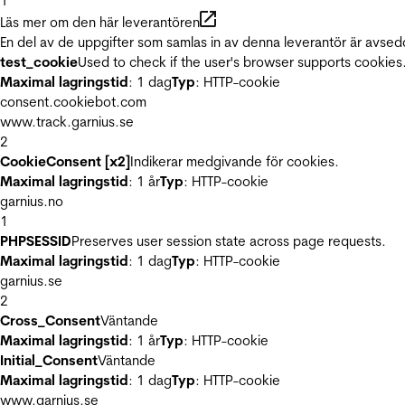
1
Läs mer om den här leverantören
En del av de uppgifter som samlas in av denna leverantör är avsed
test_cookie
Used to check if the user's browser supports cookies
Maximal lagringstid
: 1 dag
Typ
: HTTP-cookie
consent.cookiebot.com
www.track.garnius.se
2
CookieConsent [x2]
Indikerar medgivande för cookies.
Maximal lagringstid
: 1 år
Typ
: HTTP-cookie
garnius.no
1
PHPSESSID
Preserves user session state across page requests.
Maximal lagringstid
: 1 dag
Typ
: HTTP-cookie
garnius.se
2
Cross_Consent
Väntande
Maximal lagringstid
: 1 år
Typ
: HTTP-cookie
Initial_Consent
Väntande
Maximal lagringstid
: 1 dag
Typ
: HTTP-cookie
www.garnius.se