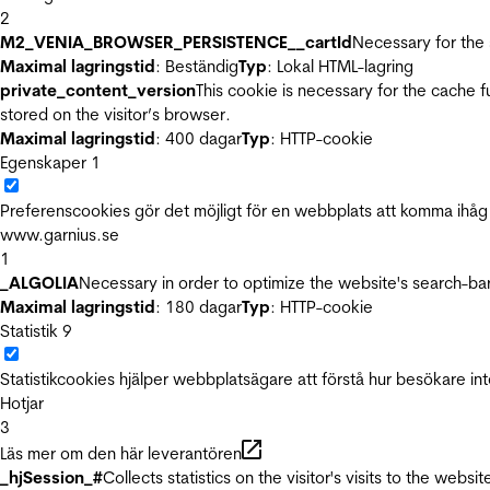
2
M2_VENIA_BROWSER_PERSISTENCE__cartId
Necessary for the 
Maximal lagringstid
: Beständig
Typ
: Lokal HTML-lagring
private_content_version
This cookie is necessary for the cache 
stored on the visitor’s browser.
Maximal lagringstid
: 400 dagar
Typ
: HTTP-cookie
Egenskaper
1
Preferenscookies gör det möjligt för en webbplats att komma ihåg i
www.garnius.se
1
_ALGOLIA
Necessary in order to optimize the website's search-bar
Maximal lagringstid
: 180 dagar
Typ
: HTTP-cookie
Statistik
9
Statistikcookies hjälper webbplatsägare att förstå hur besökare 
Hotjar
3
Läs mer om den här leverantören
_hjSession_#
Collects statistics on the visitor's visits to the we