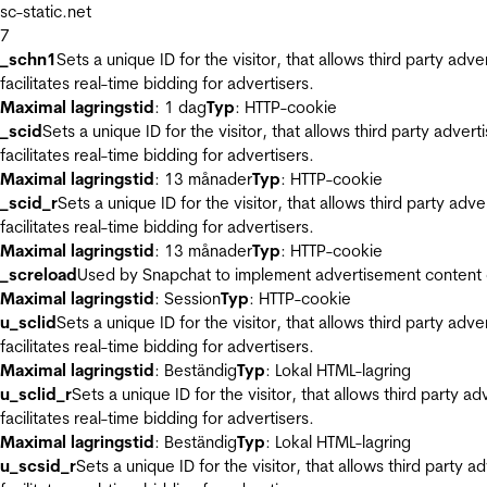
sc-static.net
7
_schn1
Sets a unique ID for the visitor, that allows third party adv
facilitates real-time bidding for advertisers.
Maximal lagringstid
: 1 dag
Typ
: HTTP-cookie
_scid
Sets a unique ID for the visitor, that allows third party adver
facilitates real-time bidding for advertisers.
Maximal lagringstid
: 13 månader
Typ
: HTTP-cookie
_scid_r
Sets a unique ID for the visitor, that allows third party adv
facilitates real-time bidding for advertisers.
Maximal lagringstid
: 13 månader
Typ
: HTTP-cookie
_screload
Used by Snapchat to implement advertisement content on 
Maximal lagringstid
: Session
Typ
: HTTP-cookie
u_sclid
Sets a unique ID for the visitor, that allows third party adv
facilitates real-time bidding for advertisers.
Maximal lagringstid
: Beständig
Typ
: Lokal HTML-lagring
u_sclid_r
Sets a unique ID for the visitor, that allows third party a
facilitates real-time bidding for advertisers.
Maximal lagringstid
: Beständig
Typ
: Lokal HTML-lagring
u_scsid_r
Sets a unique ID for the visitor, that allows third party 