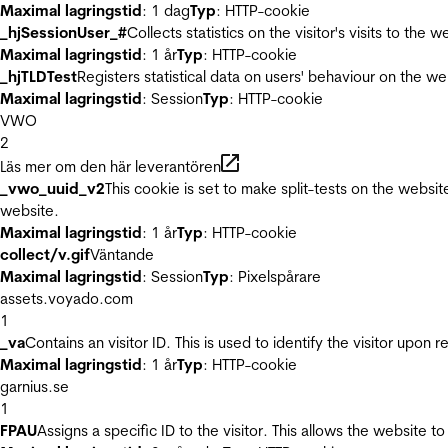
Maximal lagringstid
: 1 dag
Typ
: HTTP-cookie
_hjSessionUser_#
Collects statistics on the visitor's visits to t
Maximal lagringstid
: 1 år
Typ
: HTTP-cookie
_hjTLDTest
Registers statistical data on users' behaviour on the we
Maximal lagringstid
: Session
Typ
: HTTP-cookie
VWO
2
Läs mer om den här leverantören
_vwo_uuid_v2
This cookie is set to make split-tests on the websi
website.
Maximal lagringstid
: 1 år
Typ
: HTTP-cookie
collect/v.gif
Väntande
Maximal lagringstid
: Session
Typ
: Pixelspårare
assets.voyado.com
1
_va
Contains an visitor ID. This is used to identify the visitor upon 
Maximal lagringstid
: 1 år
Typ
: HTTP-cookie
garnius.se
1
FPAU
Assigns a specific ID to the visitor. This allows the website to