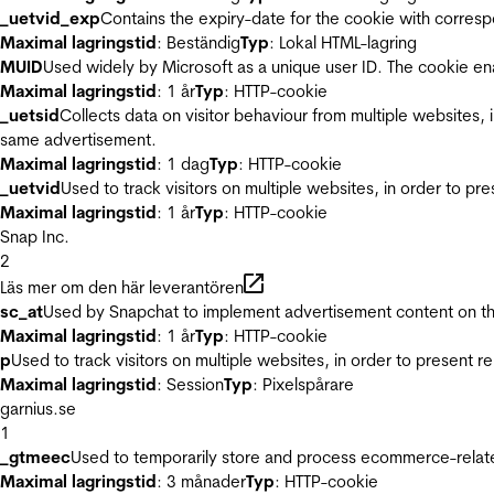
_uetvid_exp
Contains the expiry-date for the cookie with corres
Maximal lagringstid
: Beständig
Typ
: Lokal HTML-lagring
MUID
Used widely by Microsoft as a unique user ID. The cookie en
Maximal lagringstid
: 1 år
Typ
: HTTP-cookie
_uetsid
Collects data on visitor behaviour from multiple websites, 
same advertisement.
Maximal lagringstid
: 1 dag
Typ
: HTTP-cookie
_uetvid
Used to track visitors on multiple websites, in order to pr
Maximal lagringstid
: 1 år
Typ
: HTTP-cookie
Snap Inc.
2
Läs mer om den här leverantören
sc_at
Used by Snapchat to implement advertisement content on the w
Maximal lagringstid
: 1 år
Typ
: HTTP-cookie
p
Used to track visitors on multiple websites, in order to present 
Maximal lagringstid
: Session
Typ
: Pixelspårare
garnius.se
1
_gtmeec
Used to temporarily store and process ecommerce-related 
Maximal lagringstid
: 3 månader
Typ
: HTTP-cookie