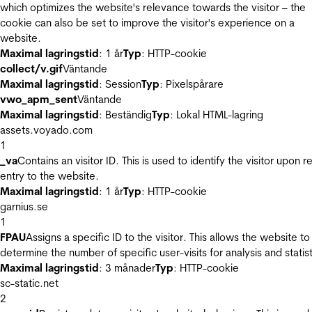
which optimizes the website's relevance towards the visitor – the
cookie can also be set to improve the visitor's experience on a
website.
Maximal lagringstid
: 1 år
Typ
: HTTP-cookie
collect/v.gif
Väntande
Maximal lagringstid
: Session
Typ
: Pixelspårare
vwo_apm_sent
Väntande
Maximal lagringstid
: Beständig
Typ
: Lokal HTML-lagring
assets.voyado.com
1
_va
Contains an visitor ID. This is used to identify the visitor upon r
entry to the website.
Maximal lagringstid
: 1 år
Typ
: HTTP-cookie
garnius.se
1
FPAU
Assigns a specific ID to the visitor. This allows the website to
determine the number of specific user-visits for analysis and statist
Maximal lagringstid
: 3 månader
Typ
: HTTP-cookie
sc-static.net
2