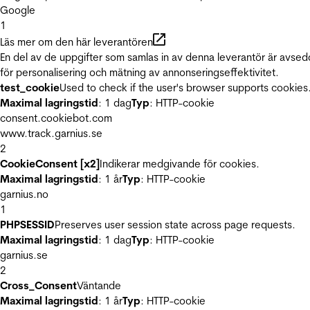
Google
1
Läs mer om den här leverantören
En del av de uppgifter som samlas in av denna leverantör är avse
för personalisering och mätning av annonseringseffektivitet.
test_cookie
Used to check if the user's browser supports cookies
Maximal lagringstid
: 1 dag
Typ
: HTTP-cookie
consent.cookiebot.com
www.track.garnius.se
2
CookieConsent [x2]
Indikerar medgivande för cookies.
Maximal lagringstid
: 1 år
Typ
: HTTP-cookie
garnius.no
1
PHPSESSID
Preserves user session state across page requests.
Maximal lagringstid
: 1 dag
Typ
: HTTP-cookie
garnius.se
2
Cross_Consent
Väntande
Maximal lagringstid
: 1 år
Typ
: HTTP-cookie