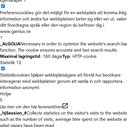
Egenskaper
1
Preferenscookies gör det möjligt för en webbplats att komma ihåg
information och ändra hur webbplatsen beter sig eller ser ut, sake
ditt föredragna språk eller den region du befinner dig i.
www.garnius.se
1
_ALGOLIA
Necessary in order to optimize the website's search-ba
function. The cookie ensures accurate and fast search results.
Maximal lagringstid
: 180 dagar
Typ
: HTTP-cookie
Statistik
12
Statistikcookies hjälper webbplatsägare att förstå hur besökare
interagerar med webbplatser genom att samla in och rapportera
information anonymt.
Hotjar
5
Läs mer om den här leverantören
_hjSession_#
Collects statistics on the visitor's visits to the websit
such as the number of visits, average time spent on the website a
what pages have been read.