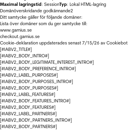
Maximal lagringstid
: Session
Typ
: Lokal HTML-lagring
Domänöverskridande godkännande
2
Ditt samtycke gäller för följande domäner:
Lista över domäner som du ger samtycke till:
www.garnius.se
checkout.garnius.se
Cookie-deklaration uppdaterades senast 7/15/26 av
Cookiebot
[#IABV2_TITLE#]
[#IABV2_BODY_INTRO#]
[#IABV2_BODY_LEGITIMATE_INTEREST_INTRO#]
[#IABV2_BODY_PREFERENCE_INTRO#]
[#IABV2_LABEL_PURPOSES#]
[#IABV2_BODY_PURPOSES_INTRO#]
[#IABV2_BODY_PURPOSES#]
[#IABV2_LABEL_FEATURES#]
[#IABV2_BODY_FEATURES_INTRO#]
[#IABV2_BODY_FEATURES#]
[#IABV2_LABEL_PARTNERS#]
[#IABV2_BODY_PARTNERS_INTRO#]
[#IABV2_BODY_PARTNERS#]