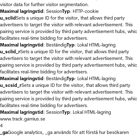
visitor data for further visitor segmentation.
Maximal lagringstid
: Session
Typ
: HTTP-cookie
u_sclid
Sets a unique ID for the visitor, that allows third party
advertisers to target the visitor with relevant advertisement. This
pairing service is provided by third party advertisement hubs, whi
facilitates real-time bidding for advertisers.
Maximal lagringstid
: Beständig
Typ
: Lokal HTML-lagring
u_sclid_r
Sets a unique ID for the visitor, that allows third party
advertisers to target the visitor with relevant advertisement. This
pairing service is provided by third party advertisement hubs, whi
facilitates real-time bidding for advertisers.
Maximal lagringstid
: Beständig
Typ
: Lokal HTML-lagring
u_scsid_r
Sets a unique ID for the visitor, that allows third party
advertisers to target the visitor with relevant advertisement. This
pairing service is provided by third party advertisement hubs, whi
facilitates real-time bidding for advertisers.
Maximal lagringstid
: Session
Typ
: Lokal HTML-lagring
www.track.garnius.se
4
_ga
Google analytics, _ga används för att förstå hur besökaren