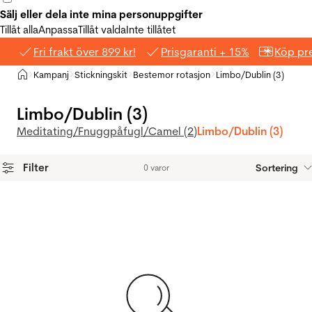
Sälj eller dela inte mina personuppgifter
Tillåt alla
Anpassa
Tillåt valda
Inte tillåtet
Fri frakt över 899 kr!
Prisgaranti + 15%
Köp pre
Hem
Kampanj
Stickningskit
Bestemor rotasjon
Limbo/Dublin (3)
>
>
>
>
Limbo/Dublin (3)
Meditating/Fnugg
påfugl/Camel (2)
Limbo/Dublin (3)
Filter
Sortering
0 varor