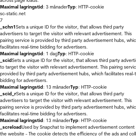
across page loads.
Maximal lagringstid
: 3 månader
Typ
: HTTP-cookie
sc-static.net
7
_schn1
Sets a unique ID for the visitor, that allows third party
advertisers to target the visitor with relevant advertisement. This
pairing service is provided by third party advertisement hubs, whi
facilitates real-time bidding for advertisers.
Maximal lagringstid
: 1 dag
Typ
: HTTP-cookie
_scid
Sets a unique ID for the visitor, that allows third party advert
to target the visitor with relevant advertisement. This pairing servic
provided by third party advertisement hubs, which facilitates real-
bidding for advertisers.
Maximal lagringstid
: 13 månader
Typ
: HTTP-cookie
_scid_r
Sets a unique ID for the visitor, that allows third party
advertisers to target the visitor with relevant advertisement. This
pairing service is provided by third party advertisement hubs, whi
facilitates real-time bidding for advertisers.
Maximal lagringstid
: 13 månader
Typ
: HTTP-cookie
_screload
Used by Snapchat to implement advertisement content
the website - The cookie detects the efficiency of the ads and col