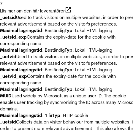
7
Läs mer om den här leverantören
_uetsid
Used to track visitors on multiple websites, in order to pre
relevant advertisement based on the visitor's preferences.
Maximal lagringstid
: Beständig
Typ
: Lokal HTML-lagring
_uetsid_exp
Contains the expiry-date for the cookie with
corresponding name.
Maximal lagringstid
: Beständig
Typ
: Lokal HTML-lagring
_uetvid
Used to track visitors on multiple websites, in order to pre
relevant advertisement based on the visitor's preferences.
Maximal lagringstid
: Beständig
Typ
: Lokal HTML-lagring
_uetvid_exp
Contains the expiry-date for the cookie with
corresponding name.
Maximal lagringstid
: Beständig
Typ
: Lokal HTML-lagring
MUID
Used widely by Microsoft as a unique user ID. The cookie
enables user tracking by synchronising the ID across many Microso
domains.
Maximal lagringstid
: 1 år
Typ
: HTTP-cookie
_uetsid
Collects data on visitor behaviour from multiple websites, 
order to present more relevant advertisement - This also allows th