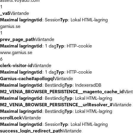
assets.voyado.com
1
_vaS
Väntande
Maximal lagringstid
: Session
Typ
: Lokal HTML-lagring
garnius.se
1
prev_page_path
Väntande
Maximal lagringstid
: 1 dag
Typ
: HTTP-cookie
www.garnius.se
6
clerk-visitor-id
Väntande
Maximal lagringstid
: 1 dag
Typ
: HTTP-cookie
Garnius-cache#apollogql
Väntande
Maximal lagringstid
: Beständig
Typ
: IndexeradDB
M2_VENIA_BROWSER_PERSISTENCE__magento_cache_id
Vän
Maximal lagringstid
: Beständig
Typ
: Lokal HTML-lagring
M2_VENIA_BROWSER_PERSISTENCE__urlResolver_#
Väntande
Maximal lagringstid
: Beständig
Typ
: Lokal HTML-lagring
scrollLock
Väntande
Maximal lagringstid
: Session
Typ
: Lokal HTML-lagring
success_login_redirect_path
Väntande