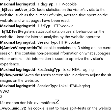
Maximal lagringstid
: 1 dag
Typ
: HTTP-cookie
_hjSessionUser_#
Collects statistics on the visitor's visits to the
website, such as the number of visits, average time spent on the
website and what pages have been read.
Maximal lagringstid
: 1 år
Typ
: HTTP-cookie
_hjTLDTest
Registers statistical data on users' behaviour on the
website. Used for internal analytics by the website operator.
Maximal lagringstid
: Session
Typ
: HTTP-cookie
hjActiveViewportIds
This cookie contains an ID string on the curr
session. This contains non-personal information on what subpages
visitor enters – this information is used to optimize the visitor's
experience.
Maximal lagringstid
: Beständig
Typ
: Lokal HTML-lagring
hjViewportId
Saves the user's screen size in order to adjust the si
images on the website.
Maximal lagringstid
: Session
Typ
: Lokal HTML-lagring
VWO
3
Läs mer om den här leverantören
_vwo_uuid_v2
This cookie is set to make split-tests on the websit