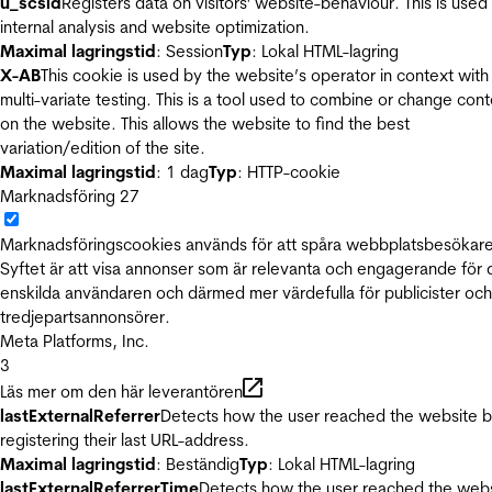
u_scsid
Registers data on visitors' website-behaviour. This is used 
internal analysis and website optimization.
Maximal lagringstid
: Session
Typ
: Lokal HTML-lagring
X-AB
This cookie is used by the website’s operator in context with
multi-variate testing. This is a tool used to combine or change con
on the website. This allows the website to find the best
variation/edition of the site.
Maximal lagringstid
: 1 dag
Typ
: HTTP-cookie
Marknadsföring
27
Marknadsföringscookies används för att spåra webbplatsbesökare
Syftet är att visa annonser som är relevanta och engagerande för
enskilda användaren och därmed mer värdefulla för publicister och
tredjepartsannonsörer.
Meta Platforms, Inc.
3
Läs mer om den här leverantören
lastExternalReferrer
Detects how the user reached the website 
registering their last URL-address.
Maximal lagringstid
: Beständig
Typ
: Lokal HTML-lagring
lastExternalReferrerTime
Detects how the user reached the web