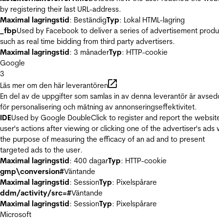
by registering their last URL-address.
Maximal lagringstid
: Beständig
Typ
: Lokal HTML-lagring
_fbp
Used by Facebook to deliver a series of advertisement produ
such as real time bidding from third party advertisers.
Maximal lagringstid
: 3 månader
Typ
: HTTP-cookie
Google
3
Läs mer om den här leverantören
En del av de uppgifter som samlas in av denna leverantör är avse
för personalisering och mätning av annonseringseffektivitet.
IDE
Used by Google DoubleClick to register and report the websit
user's actions after viewing or clicking one of the advertiser's ads 
the purpose of measuring the efficacy of an ad and to present
targeted ads to the user.
Maximal lagringstid
: 400 dagar
Typ
: HTTP-cookie
gmp\conversion#
Väntande
Maximal lagringstid
: Session
Typ
: Pixelspårare
ddm/activity/src=#
Väntande
Maximal lagringstid
: Session
Typ
: Pixelspårare
Microsoft