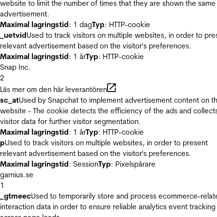
website to limit the number of times that they are shown the same
advertisement.
Maximal lagringstid
: 1 dag
Typ
: HTTP-cookie
_uetvid
Used to track visitors on multiple websites, in order to pre
relevant advertisement based on the visitor's preferences.
Maximal lagringstid
: 1 år
Typ
: HTTP-cookie
Snap Inc.
2
Läs mer om den här leverantören
sc_at
Used by Snapchat to implement advertisement content on t
website - The cookie detects the efficiency of the ads and collect
visitor data for further visitor segmentation.
Maximal lagringstid
: 1 år
Typ
: HTTP-cookie
p
Used to track visitors on multiple websites, in order to present
relevant advertisement based on the visitor's preferences.
Maximal lagringstid
: Session
Typ
: Pixelspårare
garnius.se
1
_gtmeec
Used to temporarily store and process ecommerce-relat
interaction data in order to ensure reliable analytics event tracking