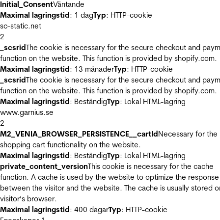
Initial_Consent
Väntande
Maximal lagringstid
: 1 dag
Typ
: HTTP-cookie
sc-static.net
2
_scsrid
The cookie is necessary for the secure checkout and pay
function on the website. This function is provided by shopify.com.
Maximal lagringstid
: 13 månader
Typ
: HTTP-cookie
_scsrid
The cookie is necessary for the secure checkout and pay
function on the website. This function is provided by shopify.com.
Maximal lagringstid
: Beständig
Typ
: Lokal HTML-lagring
www.garnius.se
2
M2_VENIA_BROWSER_PERSISTENCE__cartId
Necessary for the
shopping cart functionality on the website.
Maximal lagringstid
: Beständig
Typ
: Lokal HTML-lagring
private_content_version
This cookie is necessary for the cache
function. A cache is used by the website to optimize the response
between the visitor and the website. The cache is usually stored o
visitor’s browser.
Maximal lagringstid
: 400 dagar
Typ
: HTTP-cookie