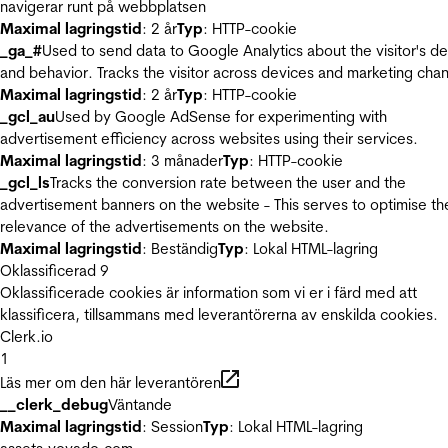
navigerar runt på webbplatsen
Maximal lagringstid
: 2 år
Typ
: HTTP-cookie
_ga_#
Used to send data to Google Analytics about the visitor's d
and behavior. Tracks the visitor across devices and marketing chan
Maximal lagringstid
: 2 år
Typ
: HTTP-cookie
_gcl_au
Used by Google AdSense for experimenting with
advertisement efficiency across websites using their services.
Maximal lagringstid
: 3 månader
Typ
: HTTP-cookie
_gcl_ls
Tracks the conversion rate between the user and the
advertisement banners on the website - This serves to optimise th
relevance of the advertisements on the website.
Maximal lagringstid
: Beständig
Typ
: Lokal HTML-lagring
Oklassificerad
9
Oklassificerade cookies är information som vi er i färd med att
klassificera, tillsammans med leverantörerna av enskilda cookies.
Clerk.io
1
Läs mer om den här leverantören
__clerk_debug
Väntande
Maximal lagringstid
: Session
Typ
: Lokal HTML-lagring