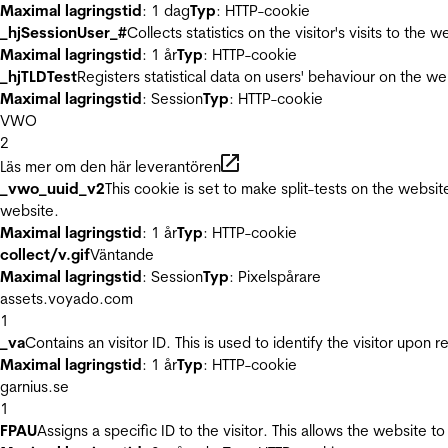
Maximal lagringstid
: 1 dag
Typ
: HTTP-cookie
_hjSessionUser_#
Collects statistics on the visitor's visits to t
Maximal lagringstid
: 1 år
Typ
: HTTP-cookie
_hjTLDTest
Registers statistical data on users' behaviour on the we
Maximal lagringstid
: Session
Typ
: HTTP-cookie
VWO
2
Läs mer om den här leverantören
_vwo_uuid_v2
This cookie is set to make split-tests on the websi
website.
Maximal lagringstid
: 1 år
Typ
: HTTP-cookie
collect/v.gif
Väntande
Maximal lagringstid
: Session
Typ
: Pixelspårare
assets.voyado.com
1
_va
Contains an visitor ID. This is used to identify the visitor upon 
Maximal lagringstid
: 1 år
Typ
: HTTP-cookie
garnius.se
1
FPAU
Assigns a specific ID to the visitor. This allows the website to