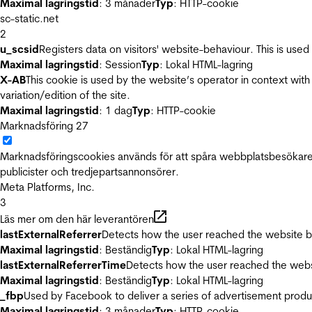
Maximal lagringstid
: 3 månader
Typ
: HTTP-cookie
sc-static.net
2
u_scsid
Registers data on visitors' website-behaviour. This is used 
Maximal lagringstid
: Session
Typ
: Lokal HTML-lagring
X-AB
This cookie is used by the website’s operator in context with 
variation/edition of the site.
Maximal lagringstid
: 1 dag
Typ
: HTTP-cookie
Marknadsföring
27
Marknadsföringscookies används för att spåra webbplatsbesökare.
publicister och tredjepartsannonsörer.
Meta Platforms, Inc.
3
Läs mer om den här leverantören
lastExternalReferrer
Detects how the user reached the website by 
Maximal lagringstid
: Beständig
Typ
: Lokal HTML-lagring
lastExternalReferrerTime
Detects how the user reached the websi
Maximal lagringstid
: Beständig
Typ
: Lokal HTML-lagring
_fbp
Used by Facebook to deliver a series of advertisement product
Maximal lagringstid
: 3 månader
Typ
: HTTP-cookie