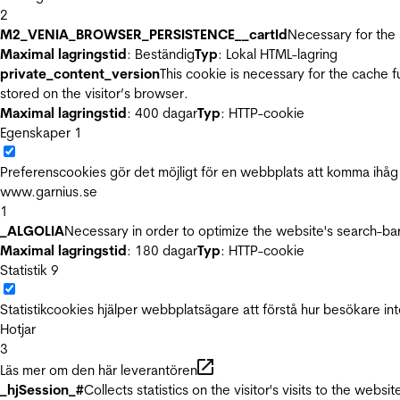
2
M2_VENIA_BROWSER_PERSISTENCE__cartId
Necessary for the 
Maximal lagringstid
: Beständig
Typ
: Lokal HTML-lagring
private_content_version
This cookie is necessary for the cache 
stored on the visitor’s browser.
Maximal lagringstid
: 400 dagar
Typ
: HTTP-cookie
Egenskaper
1
Preferenscookies gör det möjligt för en webbplats att komma ihåg i
www.garnius.se
1
_ALGOLIA
Necessary in order to optimize the website's search-bar
Maximal lagringstid
: 180 dagar
Typ
: HTTP-cookie
Statistik
9
Statistikcookies hjälper webbplatsägare att förstå hur besökare 
Hotjar
3
Läs mer om den här leverantören
_hjSession_#
Collects statistics on the visitor's visits to the we