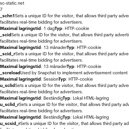
sc-static.net
7
_schn1
Sets a unique ID for the visitor, that allows third party adv
facilitates real-time bidding for advertisers.
Maximal lagringstid
: 1 dag
Typ
: HTTP-cookie
_scid
Sets a unique ID for the visitor, that allows third party adver
facilitates real-time bidding for advertisers.
Maximal lagringstid
: 13 månader
Typ
: HTTP-cookie
_scid_r
Sets a unique ID for the visitor, that allows third party adv
facilitates real-time bidding for advertisers.
Maximal lagringstid
: 13 månader
Typ
: HTTP-cookie
_screload
Used by Snapchat to implement advertisement content on 
Maximal lagringstid
: Session
Typ
: HTTP-cookie
u_sclid
Sets a unique ID for the visitor, that allows third party adv
facilitates real-time bidding for advertisers.
Maximal lagringstid
: Beständig
Typ
: Lokal HTML-lagring
u_sclid_r
Sets a unique ID for the visitor, that allows third party a
facilitates real-time bidding for advertisers.
Maximal lagringstid
: Beständig
Typ
: Lokal HTML-lagring
u_scsid_r
Sets a unique ID for the visitor, that allows third party 