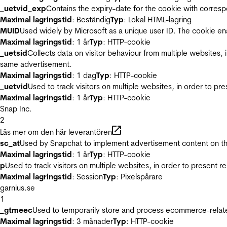
_uetvid_exp
Contains the expiry-date for the cookie with corres
Maximal lagringstid
: Beständig
Typ
: Lokal HTML-lagring
MUID
Used widely by Microsoft as a unique user ID. The cookie en
Maximal lagringstid
: 1 år
Typ
: HTTP-cookie
_uetsid
Collects data on visitor behaviour from multiple websites, 
same advertisement.
Maximal lagringstid
: 1 dag
Typ
: HTTP-cookie
_uetvid
Used to track visitors on multiple websites, in order to pr
Maximal lagringstid
: 1 år
Typ
: HTTP-cookie
Snap Inc.
2
Läs mer om den här leverantören
sc_at
Used by Snapchat to implement advertisement content on the w
Maximal lagringstid
: 1 år
Typ
: HTTP-cookie
p
Used to track visitors on multiple websites, in order to present 
Maximal lagringstid
: Session
Typ
: Pixelspårare
garnius.se
1
_gtmeec
Used to temporarily store and process ecommerce-related 
Maximal lagringstid
: 3 månader
Typ
: HTTP-cookie