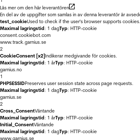
1
Läs mer om den här leverantören
En del av de uppgifter som samlas in av denna leverantör är avsed
test_cookie
Used to check if the user's browser supports cookies
Maximal lagringstid
: 1 dag
Typ
: HTTP-cookie
consent.cookiebot.com
www.track.garnius.se
2
CookieConsent [x2]
Indikerar medgivande för cookies.
Maximal lagringstid
: 1 år
Typ
: HTTP-cookie
garnius.no
1
PHPSESSID
Preserves user session state across page requests.
Maximal lagringstid
: 1 dag
Typ
: HTTP-cookie
garnius.se
2
Cross_Consent
Väntande
Maximal lagringstid
: 1 år
Typ
: HTTP-cookie
Initial_Consent
Väntande
Maximal lagringstid
: 1 dag
Typ
: HTTP-cookie
www.garnius.se