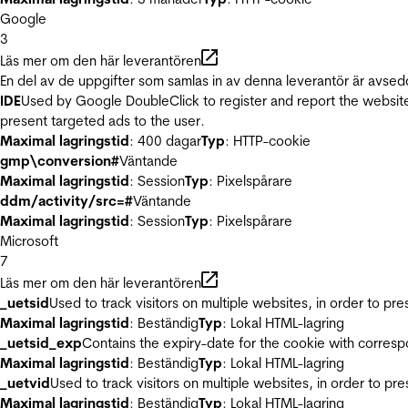
Google
3
Läs mer om den här leverantören
En del av de uppgifter som samlas in av denna leverantör är avsed
IDE
Used by Google DoubleClick to register and report the website u
present targeted ads to the user.
Maximal lagringstid
: 400 dagar
Typ
: HTTP-cookie
gmp\conversion#
Väntande
Maximal lagringstid
: Session
Typ
: Pixelspårare
ddm/activity/src=#
Väntande
Maximal lagringstid
: Session
Typ
: Pixelspårare
Microsoft
7
Läs mer om den här leverantören
_uetsid
Used to track visitors on multiple websites, in order to pr
Maximal lagringstid
: Beständig
Typ
: Lokal HTML-lagring
_uetsid_exp
Contains the expiry-date for the cookie with corres
Maximal lagringstid
: Beständig
Typ
: Lokal HTML-lagring
_uetvid
Used to track visitors on multiple websites, in order to pr
Maximal lagringstid
: Beständig
Typ
: Lokal HTML-lagring