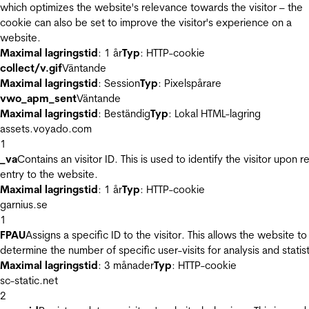
which optimizes the website's relevance towards the visitor – the
cookie can also be set to improve the visitor's experience on a
website.
Maximal lagringstid
: 1 år
Typ
: HTTP-cookie
collect/v.gif
Väntande
Maximal lagringstid
: Session
Typ
: Pixelspårare
vwo_apm_sent
Väntande
Maximal lagringstid
: Beständig
Typ
: Lokal HTML-lagring
assets.voyado.com
1
_va
Contains an visitor ID. This is used to identify the visitor upon r
entry to the website.
Maximal lagringstid
: 1 år
Typ
: HTTP-cookie
garnius.se
1
FPAU
Assigns a specific ID to the visitor. This allows the website to
determine the number of specific user-visits for analysis and statist
Maximal lagringstid
: 3 månader
Typ
: HTTP-cookie
sc-static.net
2