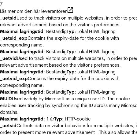
7
Läs mer om den här leverantören
_uetsid
Used to track visitors on multiple websites, in order to pre
relevant advertisement based on the visitor's preferences.
Maximal lagringstid
: Beständig
Typ
: Lokal HTML-lagring
_uetsid_exp
Contains the expiry-date for the cookie with
corresponding name.
Maximal lagringstid
: Beständig
Typ
: Lokal HTML-lagring
_uetvid
Used to track visitors on multiple websites, in order to pre
relevant advertisement based on the visitor's preferences.
Maximal lagringstid
: Beständig
Typ
: Lokal HTML-lagring
_uetvid_exp
Contains the expiry-date for the cookie with
corresponding name.
Maximal lagringstid
: Beständig
Typ
: Lokal HTML-lagring
MUID
Used widely by Microsoft as a unique user ID. The cookie
enables user tracking by synchronising the ID across many Microso
domains.
Maximal lagringstid
: 1 år
Typ
: HTTP-cookie
_uetsid
Collects data on visitor behaviour from multiple websites, 
order to present more relevant advertisement - This also allows th