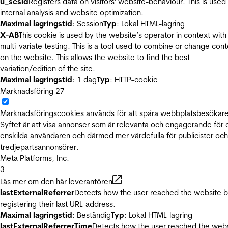
u_scsid
Registers data on visitors' website-behaviour. This is used 
internal analysis and website optimization.
Maximal lagringstid
: Session
Typ
: Lokal HTML-lagring
X-AB
This cookie is used by the website’s operator in context with
multi-variate testing. This is a tool used to combine or change con
on the website. This allows the website to find the best
variation/edition of the site.
Maximal lagringstid
: 1 dag
Typ
: HTTP-cookie
Marknadsföring
27
Marknadsföringscookies används för att spåra webbplatsbesökare
Syftet är att visa annonser som är relevanta och engagerande för
enskilda användaren och därmed mer värdefulla för publicister och
tredjepartsannonsörer.
Meta Platforms, Inc.
3
Läs mer om den här leverantören
lastExternalReferrer
Detects how the user reached the website 
registering their last URL-address.
Maximal lagringstid
: Beständig
Typ
: Lokal HTML-lagring
lastExternalReferrerTime
Detects how the user reached the web