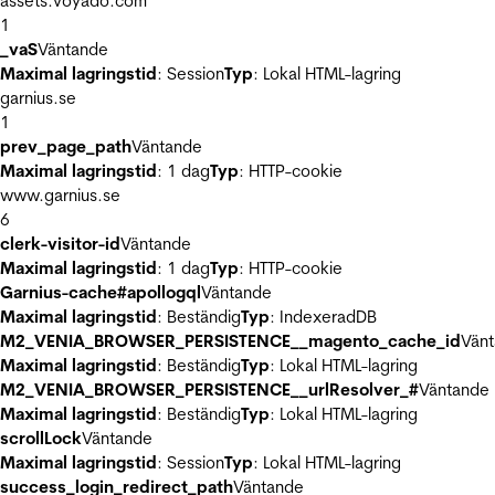
assets.voyado.com
1
_vaS
Väntande
Maximal lagringstid
: Session
Typ
: Lokal HTML-lagring
garnius.se
1
prev_page_path
Väntande
Maximal lagringstid
: 1 dag
Typ
: HTTP-cookie
www.garnius.se
6
clerk-visitor-id
Väntande
Maximal lagringstid
: 1 dag
Typ
: HTTP-cookie
Garnius-cache#apollogql
Väntande
Maximal lagringstid
: Beständig
Typ
: IndexeradDB
M2_VENIA_BROWSER_PERSISTENCE__magento_cache_id
Vän
Maximal lagringstid
: Beständig
Typ
: Lokal HTML-lagring
M2_VENIA_BROWSER_PERSISTENCE__urlResolver_#
Väntande
Maximal lagringstid
: Beständig
Typ
: Lokal HTML-lagring
scrollLock
Väntande
Maximal lagringstid
: Session
Typ
: Lokal HTML-lagring
success_login_redirect_path
Väntande