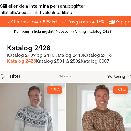
Sälj eller dela inte mina personuppgifter
Tillåt alla
Anpassa
Tillåt valda
Inte tillåtet
Fri frakt över 899 kr!
Prisgaranti + 15%
Köp pre
Hem
Kampanj
Stickningskit
Nyeste fra Viking
Katalog 2428
>
>
>
>
Katalog 2428
Katalog 2409 og 2410
Katalog 2413
Katalog 2416
Katalog 2428
Katalog 2501 & 2502
Katalog 0007
Filter
Sortering
14 varor
Produkter
-29%
-31%