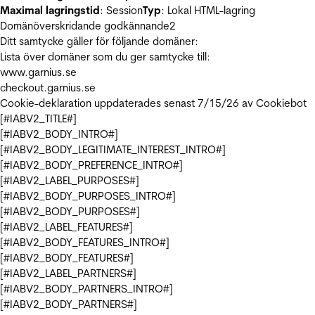
Maximal lagringstid
: Session
Typ
: Lokal HTML-lagring
Domänöverskridande godkännande
2
Ditt samtycke gäller för följande domäner:
Lista över domäner som du ger samtycke till:
www.garnius.se
checkout.garnius.se
Cookie-deklaration uppdaterades senast 7/15/26 av
Cookiebot
[#IABV2_TITLE#]
[#IABV2_BODY_INTRO#]
[#IABV2_BODY_LEGITIMATE_INTEREST_INTRO#]
[#IABV2_BODY_PREFERENCE_INTRO#]
[#IABV2_LABEL_PURPOSES#]
[#IABV2_BODY_PURPOSES_INTRO#]
[#IABV2_BODY_PURPOSES#]
[#IABV2_LABEL_FEATURES#]
[#IABV2_BODY_FEATURES_INTRO#]
[#IABV2_BODY_FEATURES#]
[#IABV2_LABEL_PARTNERS#]
[#IABV2_BODY_PARTNERS_INTRO#]
[#IABV2_BODY_PARTNERS#]