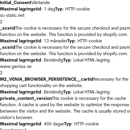
Initial_Consent
Väntande
Maximal lagringstid
: 1 dag
Typ
: HTTP-cookie
sc-static.net
2
_scsrid
The cookie is necessary for the secure checkout and pay
function on the website. This function is provided by shopify.com.
Maximal lagringstid
: 13 månader
Typ
: HTTP-cookie
_scsrid
The cookie is necessary for the secure checkout and pay
function on the website. This function is provided by shopify.com.
Maximal lagringstid
: Beständig
Typ
: Lokal HTML-lagring
www.garnius.se
2
M2_VENIA_BROWSER_PERSISTENCE__cartId
Necessary for the
shopping cart functionality on the website.
Maximal lagringstid
: Beständig
Typ
: Lokal HTML-lagring
private_content_version
This cookie is necessary for the cache
function. A cache is used by the website to optimize the response
between the visitor and the website. The cache is usually stored o
visitor’s browser.
Maximal lagringstid
: 400 dagar
Typ
: HTTP-cookie