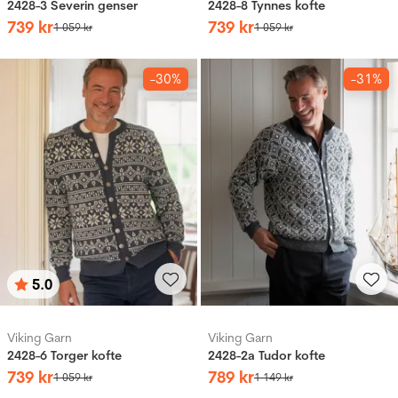
2428-3 Severin genser
2428-8 Tynnes kofte
739
kr
739
kr
1
059
kr
1
059
kr
-30%
-31%
5.0
Betyg:
utav 5 stjärnor
Viking Garn
Viking Garn
2428-6 Torger kofte
2428-2a Tudor kofte
739
kr
789
kr
1
059
kr
1
149
kr