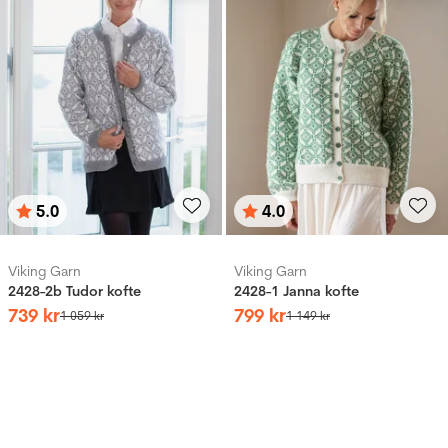
5.0
4.0
Betyg:
utav 5 stjärnor
Betyg:
utav 5 stjärnor
Viking Garn
Viking Garn
2428-2b Tudor kofte
2428-1 Janna kofte
739
kr
799
kr
1
059
kr
1
149
kr