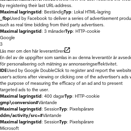
by registering their last URL-address.
Maximal lagringstid
: Beständig
Typ
: Lokal HTML-lagring
_fbp
Used by Facebook to deliver a series of advertisement produ
such as real time bidding from third party advertisers.
Maximal lagringstid
: 3 månader
Typ
: HTTP-cookie
Google
3
Läs mer om den här leverantören
En del av de uppgifter som samlas in av denna leverantör är avse
för personalisering och mätning av annonseringseffektivitet.
IDE
Used by Google DoubleClick to register and report the websit
user's actions after viewing or clicking one of the advertiser's ads 
the purpose of measuring the efficacy of an ad and to present
targeted ads to the user.
Maximal lagringstid
: 400 dagar
Typ
: HTTP-cookie
gmp\conversion#
Väntande
Maximal lagringstid
: Session
Typ
: Pixelspårare
ddm/activity/src=#
Väntande
Maximal lagringstid
: Session
Typ
: Pixelspårare
Microsoft