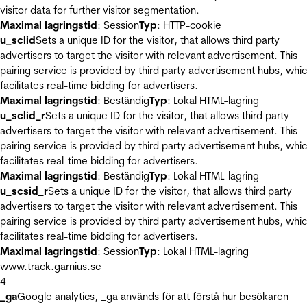
visitor data for further visitor segmentation.
Maximal lagringstid
: Session
Typ
: HTTP-cookie
u_sclid
Sets a unique ID for the visitor, that allows third party
advertisers to target the visitor with relevant advertisement. This
pairing service is provided by third party advertisement hubs, whi
facilitates real-time bidding for advertisers.
Maximal lagringstid
: Beständig
Typ
: Lokal HTML-lagring
u_sclid_r
Sets a unique ID for the visitor, that allows third party
advertisers to target the visitor with relevant advertisement. This
pairing service is provided by third party advertisement hubs, whi
facilitates real-time bidding for advertisers.
Maximal lagringstid
: Beständig
Typ
: Lokal HTML-lagring
u_scsid_r
Sets a unique ID for the visitor, that allows third party
advertisers to target the visitor with relevant advertisement. This
pairing service is provided by third party advertisement hubs, whi
facilitates real-time bidding for advertisers.
Maximal lagringstid
: Session
Typ
: Lokal HTML-lagring
www.track.garnius.se
4
_ga
Google analytics, _ga används för att förstå hur besökaren