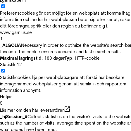
Egenskaper
1
Preferenscookies gör det möjligt för en webbplats att komma ihåg
information och ändra hur webbplatsen beter sig eller ser ut, sake
ditt föredragna språk eller den region du befinner dig i.
www.garnius.se
1
_ALGOLIA
Necessary in order to optimize the website's search-ba
function. The cookie ensures accurate and fast search results.
Maximal lagringstid
: 180 dagar
Typ
: HTTP-cookie
Statistik
12
Statistikcookies hjälper webbplatsägare att förstå hur besökare
interagerar med webbplatser genom att samla in och rapportera
information anonymt.
Hotjar
5
Läs mer om den här leverantören
_hjSession_#
Collects statistics on the visitor's visits to the websit
such as the number of visits, average time spent on the website a
what pages have been read.