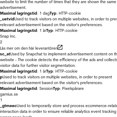
website to limit the number of times that they are shown the same
advertisement.
Maximal lagringstid
: 1 dag
Typ
: HTTP-cookie
_uetvid
Used to track visitors on multiple websites, in order to pre
relevant advertisement based on the visitor's preferences.
Maximal lagringstid
: 1 år
Typ
: HTTP-cookie
Snap Inc.
2
Läs mer om den här leverantören
sc_at
Used by Snapchat to implement advertisement content on t
website - The cookie detects the efficiency of the ads and collect
visitor data for further visitor segmentation.
Maximal lagringstid
: 1 år
Typ
: HTTP-cookie
p
Used to track visitors on multiple websites, in order to present
relevant advertisement based on the visitor's preferences.
Maximal lagringstid
: Session
Typ
: Pixelspårare
garnius.se
1
_gtmeec
Used to temporarily store and process ecommerce-relat
interaction data in order to ensure reliable analytics event tracking