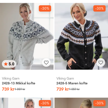
-30%
-30%
5.0
Betyg:
utav 5 stjärnor
Viking Garn
Viking Garn
2428-13 Mikkal kofte
2428-5 Maren kofte
739
kr
739
kr
1
059
kr
1
059
kr
-30%
-30%