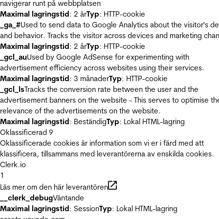
navigerar runt på webbplatsen
Maximal lagringstid
: 2 år
Typ
: HTTP-cookie
_ga_#
Used to send data to Google Analytics about the visitor's d
and behavior. Tracks the visitor across devices and marketing chan
Maximal lagringstid
: 2 år
Typ
: HTTP-cookie
_gcl_au
Used by Google AdSense for experimenting with
advertisement efficiency across websites using their services.
Maximal lagringstid
: 3 månader
Typ
: HTTP-cookie
_gcl_ls
Tracks the conversion rate between the user and the
advertisement banners on the website - This serves to optimise th
relevance of the advertisements on the website.
Maximal lagringstid
: Beständig
Typ
: Lokal HTML-lagring
Oklassificerad
9
Oklassificerade cookies är information som vi er i färd med att
klassificera, tillsammans med leverantörerna av enskilda cookies.
Clerk.io
1
Läs mer om den här leverantören
__clerk_debug
Väntande
Maximal lagringstid
: Session
Typ
: Lokal HTML-lagring