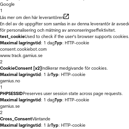
Google
1
Läs mer om den här leverantören
En del av de uppgifter som samlas in av denna leverantör är avse
för personalisering och mätning av annonseringseffektivitet.
test_cookie
Used to check if the user's browser supports cookies
Maximal lagringstid
: 1 dag
Typ
: HTTP-cookie
consent.cookiebot.com
www.track.garnius.se
2
CookieConsent [x2]
Indikerar medgivande för cookies.
Maximal lagringstid
: 1 år
Typ
: HTTP-cookie
garnius.no
1
PHPSESSID
Preserves user session state across page requests.
Maximal lagringstid
: 1 dag
Typ
: HTTP-cookie
garnius.se
2
Cross_Consent
Väntande
Maximal lagringstid
: 1 år
Typ
: HTTP-cookie