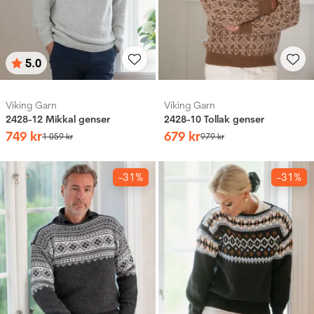
5.0
Betyg:
utav 5 stjärnor
Viking Garn
Viking Garn
2428-12 Mikkal genser
2428-10 Tollak genser
749
kr
679
kr
1
059
kr
979
kr
-31%
-31%