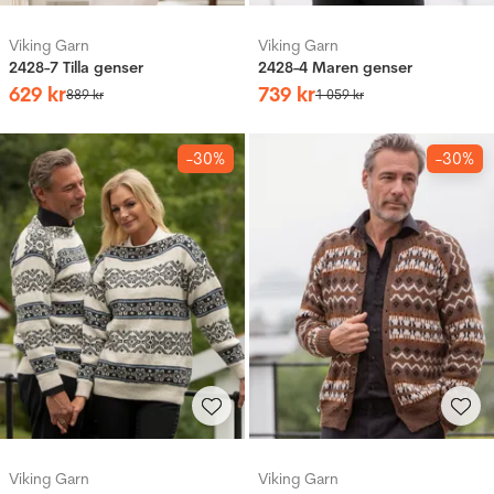
Viking Garn
Viking Garn
2428-7 Tilla genser
2428-4 Maren genser
629
kr
739
kr
889
kr
1
059
kr
-30%
-30%
Viking Garn
Viking Garn