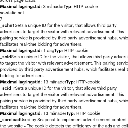
across page loads.
Maximal lagringstid
: 3 månader
Typ
: HTTP-cookie
sc-static.net
7
_schn1
Sets a unique ID for the visitor, that allows third party
advertisers to target the visitor with relevant advertisement. This
pairing service is provided by third party advertisement hubs, whi
facilitates real-time bidding for advertisers.
Maximal lagringstid
: 1 dag
Typ
: HTTP-cookie
_scid
Sets a unique ID for the visitor, that allows third party advert
to target the visitor with relevant advertisement. This pairing servic
provided by third party advertisement hubs, which facilitates real-
bidding for advertisers.
Maximal lagringstid
: 13 månader
Typ
: HTTP-cookie
_scid_r
Sets a unique ID for the visitor, that allows third party
advertisers to target the visitor with relevant advertisement. This
pairing service is provided by third party advertisement hubs, whi
facilitates real-time bidding for advertisers.
Maximal lagringstid
: 13 månader
Typ
: HTTP-cookie
_screload
Used by Snapchat to implement advertisement content
the website - The cookie detects the efficiency of the ads and col