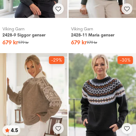
Viking Garn
Viking Garn
2428-9 Siggor genser
2428-11 Maria genser
679
kr
679
kr
979
kr
979
kr
-29%
-30%
4.5
Betyg:
utav 5 stjärnor