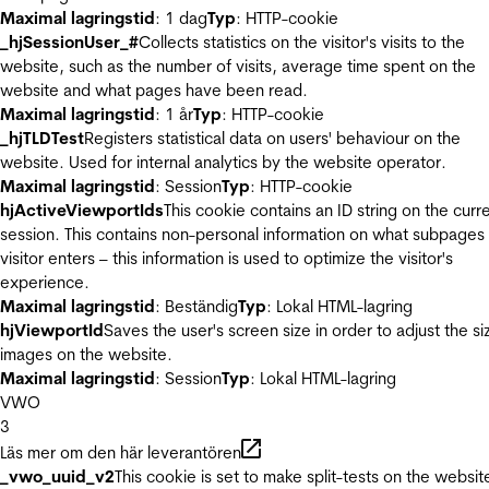
Maximal lagringstid
: 1 dag
Typ
: HTTP-cookie
_hjSessionUser_#
Collects statistics on the visitor's visits to the
website, such as the number of visits, average time spent on the
website and what pages have been read.
Maximal lagringstid
: 1 år
Typ
: HTTP-cookie
_hjTLDTest
Registers statistical data on users' behaviour on the
website. Used for internal analytics by the website operator.
Maximal lagringstid
: Session
Typ
: HTTP-cookie
hjActiveViewportIds
This cookie contains an ID string on the curr
session. This contains non-personal information on what subpages
visitor enters – this information is used to optimize the visitor's
experience.
Maximal lagringstid
: Beständig
Typ
: Lokal HTML-lagring
hjViewportId
Saves the user's screen size in order to adjust the si
images on the website.
Maximal lagringstid
: Session
Typ
: Lokal HTML-lagring
VWO
3
Läs mer om den här leverantören
_vwo_uuid_v2
This cookie is set to make split-tests on the websit