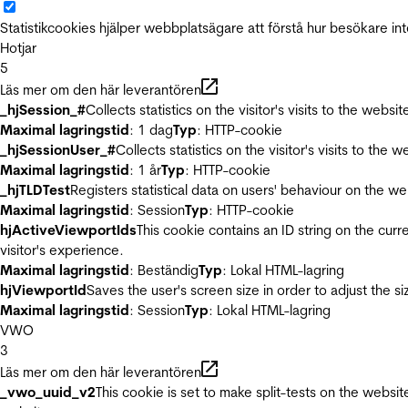
Statistikcookies hjälper webbplatsägare att förstå hur besökare 
Hotjar
5
Läs mer om den här leverantören
_hjSession_#
Collects statistics on the visitor's visits to the we
Maximal lagringstid
: 1 dag
Typ
: HTTP-cookie
_hjSessionUser_#
Collects statistics on the visitor's visits to t
Maximal lagringstid
: 1 år
Typ
: HTTP-cookie
_hjTLDTest
Registers statistical data on users' behaviour on the we
Maximal lagringstid
: Session
Typ
: HTTP-cookie
hjActiveViewportIds
This cookie contains an ID string on the curr
visitor's experience.
Maximal lagringstid
: Beständig
Typ
: Lokal HTML-lagring
hjViewportId
Saves the user's screen size in order to adjust the s
Maximal lagringstid
: Session
Typ
: Lokal HTML-lagring
VWO
3
Läs mer om den här leverantören
_vwo_uuid_v2
This cookie is set to make split-tests on the websi