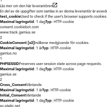
1
Läs mer om den här leverantören
En del av de uppgifter som samlas in av denna leverantör är avsed
test_cookie
Used to check if the user's browser supports cookies
Maximal lagringstid
: 1 dag
Typ
: HTTP-cookie
consent.cookiebot.com
www.track.garnius.se
2
CookieConsent [x2]
Indikerar medgivande för cookies.
Maximal lagringstid
: 1 år
Typ
: HTTP-cookie
garnius.no
1
PHPSESSID
Preserves user session state across page requests.
Maximal lagringstid
: 1 dag
Typ
: HTTP-cookie
garnius.se
2
Cross_Consent
Väntande
Maximal lagringstid
: 1 år
Typ
: HTTP-cookie
Initial_Consent
Väntande
Maximal lagringstid
: 1 dag
Typ
: HTTP-cookie
sc-static.net