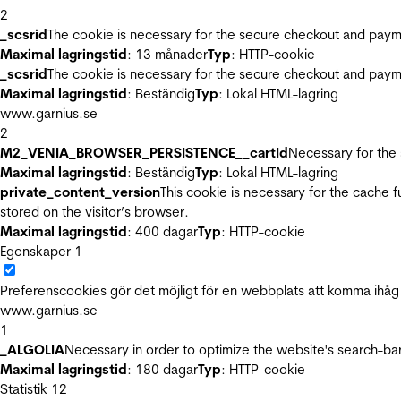
2
_scsrid
The cookie is necessary for the secure checkout and payme
Maximal lagringstid
: 13 månader
Typ
: HTTP-cookie
_scsrid
The cookie is necessary for the secure checkout and payme
Maximal lagringstid
: Beständig
Typ
: Lokal HTML-lagring
www.garnius.se
2
M2_VENIA_BROWSER_PERSISTENCE__cartId
Necessary for the 
Maximal lagringstid
: Beständig
Typ
: Lokal HTML-lagring
private_content_version
This cookie is necessary for the cache 
stored on the visitor’s browser.
Maximal lagringstid
: 400 dagar
Typ
: HTTP-cookie
Egenskaper
1
Preferenscookies gör det möjligt för en webbplats att komma ihåg i
www.garnius.se
1
_ALGOLIA
Necessary in order to optimize the website's search-bar
Maximal lagringstid
: 180 dagar
Typ
: HTTP-cookie
Statistik
12