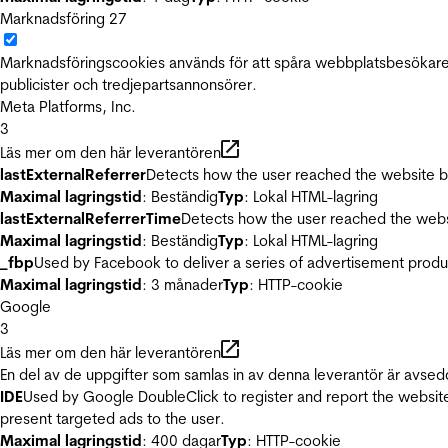
Marknadsföring
27
Marknadsföringscookies används för att spåra webbplatsbesökare.
publicister och tredjepartsannonsörer.
Meta Platforms, Inc.
3
Läs mer om den här leverantören
lastExternalReferrer
Detects how the user reached the website by 
Maximal lagringstid
: Beständig
Typ
: Lokal HTML-lagring
lastExternalReferrerTime
Detects how the user reached the websi
Maximal lagringstid
: Beständig
Typ
: Lokal HTML-lagring
_fbp
Used by Facebook to deliver a series of advertisement product
Maximal lagringstid
: 3 månader
Typ
: HTTP-cookie
Google
3
Läs mer om den här leverantören
En del av de uppgifter som samlas in av denna leverantör är avsed
IDE
Used by Google DoubleClick to register and report the website u
present targeted ads to the user.
Maximal lagringstid
: 400 dagar
Typ
: HTTP-cookie