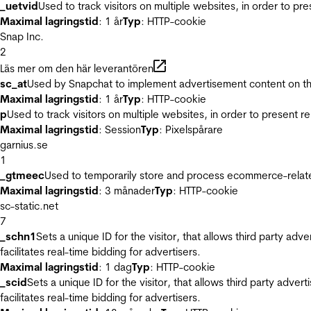
_uetvid
Used to track visitors on multiple websites, in order to pr
Maximal lagringstid
: 1 år
Typ
: HTTP-cookie
Snap Inc.
2
Läs mer om den här leverantören
sc_at
Used by Snapchat to implement advertisement content on the w
Maximal lagringstid
: 1 år
Typ
: HTTP-cookie
p
Used to track visitors on multiple websites, in order to present 
Maximal lagringstid
: Session
Typ
: Pixelspårare
garnius.se
1
_gtmeec
Used to temporarily store and process ecommerce-related 
Maximal lagringstid
: 3 månader
Typ
: HTTP-cookie
sc-static.net
7
_schn1
Sets a unique ID for the visitor, that allows third party adv
facilitates real-time bidding for advertisers.
Maximal lagringstid
: 1 dag
Typ
: HTTP-cookie
_scid
Sets a unique ID for the visitor, that allows third party adver
facilitates real-time bidding for advertisers.