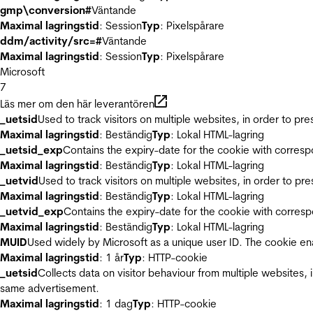
gmp\conversion#
Väntande
Maximal lagringstid
: Session
Typ
: Pixelspårare
ddm/activity/src=#
Väntande
Maximal lagringstid
: Session
Typ
: Pixelspårare
Microsoft
7
Läs mer om den här leverantören
_uetsid
Used to track visitors on multiple websites, in order to pr
Maximal lagringstid
: Beständig
Typ
: Lokal HTML-lagring
_uetsid_exp
Contains the expiry-date for the cookie with corres
Maximal lagringstid
: Beständig
Typ
: Lokal HTML-lagring
_uetvid
Used to track visitors on multiple websites, in order to pr
Maximal lagringstid
: Beständig
Typ
: Lokal HTML-lagring
_uetvid_exp
Contains the expiry-date for the cookie with corres
Maximal lagringstid
: Beständig
Typ
: Lokal HTML-lagring
MUID
Used widely by Microsoft as a unique user ID. The cookie en
Maximal lagringstid
: 1 år
Typ
: HTTP-cookie
_uetsid
Collects data on visitor behaviour from multiple websites, 
same advertisement.
Maximal lagringstid
: 1 dag
Typ
: HTTP-cookie