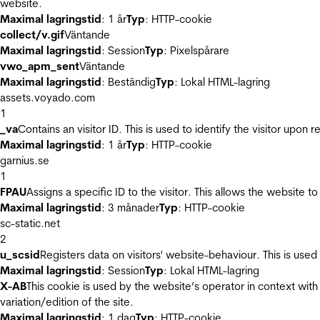
website.
Maximal lagringstid
: 1 år
Typ
: HTTP-cookie
collect/v.gif
Väntande
Maximal lagringstid
: Session
Typ
: Pixelspårare
vwo_apm_sent
Väntande
Maximal lagringstid
: Beständig
Typ
: Lokal HTML-lagring
assets.voyado.com
1
_va
Contains an visitor ID. This is used to identify the visitor upon 
Maximal lagringstid
: 1 år
Typ
: HTTP-cookie
garnius.se
1
FPAU
Assigns a specific ID to the visitor. This allows the website to
Maximal lagringstid
: 3 månader
Typ
: HTTP-cookie
sc-static.net
2
u_scsid
Registers data on visitors' website-behaviour. This is used 
Maximal lagringstid
: Session
Typ
: Lokal HTML-lagring
X-AB
This cookie is used by the website’s operator in context with 
variation/edition of the site.
Maximal lagringstid
: 1 dag
Typ
: HTTP-cookie