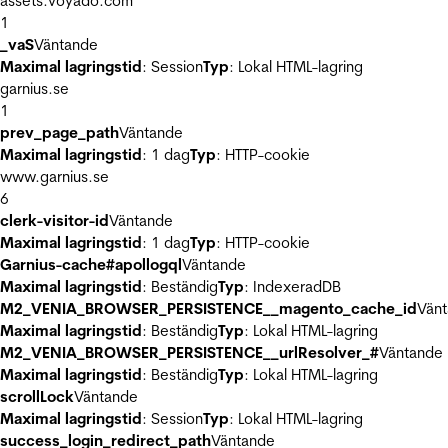
assets.voyado.com
1
_vaS
Väntande
Maximal lagringstid
: Session
Typ
: Lokal HTML-lagring
garnius.se
1
prev_page_path
Väntande
Maximal lagringstid
: 1 dag
Typ
: HTTP-cookie
www.garnius.se
6
clerk-visitor-id
Väntande
Maximal lagringstid
: 1 dag
Typ
: HTTP-cookie
Garnius-cache#apollogql
Väntande
Maximal lagringstid
: Beständig
Typ
: IndexeradDB
M2_VENIA_BROWSER_PERSISTENCE__magento_cache_id
Vän
Maximal lagringstid
: Beständig
Typ
: Lokal HTML-lagring
M2_VENIA_BROWSER_PERSISTENCE__urlResolver_#
Väntande
Maximal lagringstid
: Beständig
Typ
: Lokal HTML-lagring
scrollLock
Väntande
Maximal lagringstid
: Session
Typ
: Lokal HTML-lagring
success_login_redirect_path
Väntande