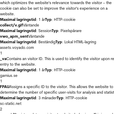
which optimizes the website's relevance towards the visitor – the
cookie can also be set to improve the visitor's experience on a
website.
Maximal lagringstid
: 1 år
Typ
: HTTP-cookie
collect/v.gif
Väntande
Maximal lagringstid
: Session
Typ
: Pixelspårare
vwo_apm_sent
Väntande
Maximal lagringstid
: Beständig
Typ
: Lokal HTML-lagring
assets.voyado.com
1
_va
Contains an visitor ID. This is used to identify the visitor upon r
entry to the website.
Maximal lagringstid
: 1 år
Typ
: HTTP-cookie
garnius.se
1
FPAU
Assigns a specific ID to the visitor. This allows the website to
determine the number of specific user-visits for analysis and statist
Maximal lagringstid
: 3 månader
Typ
: HTTP-cookie
sc-static.net
2