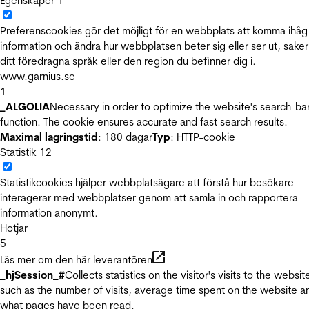
Egenskaper
1
Preferenscookies gör det möjligt för en webbplats att komma ihåg
information och ändra hur webbplatsen beter sig eller ser ut, sake
ditt föredragna språk eller den region du befinner dig i.
www.garnius.se
1
_ALGOLIA
Necessary in order to optimize the website's search-ba
function. The cookie ensures accurate and fast search results.
Maximal lagringstid
: 180 dagar
Typ
: HTTP-cookie
Statistik
12
Statistikcookies hjälper webbplatsägare att förstå hur besökare
interagerar med webbplatser genom att samla in och rapportera
information anonymt.
Hotjar
5
Läs mer om den här leverantören
_hjSession_#
Collects statistics on the visitor's visits to the websit
such as the number of visits, average time spent on the website a
what pages have been read.