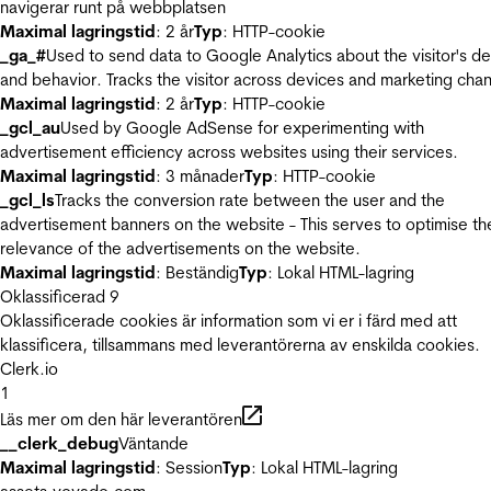
navigerar runt på webbplatsen
Maximal lagringstid
: 2 år
Typ
: HTTP-cookie
_ga_#
Used to send data to Google Analytics about the visitor's d
and behavior. Tracks the visitor across devices and marketing chan
Maximal lagringstid
: 2 år
Typ
: HTTP-cookie
_gcl_au
Used by Google AdSense for experimenting with
advertisement efficiency across websites using their services.
Maximal lagringstid
: 3 månader
Typ
: HTTP-cookie
_gcl_ls
Tracks the conversion rate between the user and the
advertisement banners on the website - This serves to optimise th
relevance of the advertisements on the website.
Maximal lagringstid
: Beständig
Typ
: Lokal HTML-lagring
Oklassificerad
9
Oklassificerade cookies är information som vi er i färd med att
klassificera, tillsammans med leverantörerna av enskilda cookies.
Clerk.io
1
Läs mer om den här leverantören
__clerk_debug
Väntande
Maximal lagringstid
: Session
Typ
: Lokal HTML-lagring