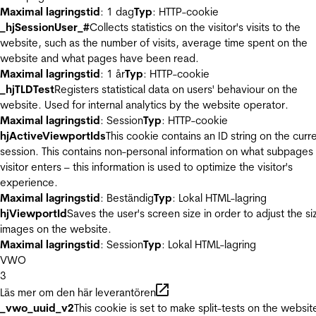
Maximal lagringstid
: 1 dag
Typ
: HTTP-cookie
_hjSessionUser_#
Collects statistics on the visitor's visits to the
website, such as the number of visits, average time spent on the
website and what pages have been read.
Maximal lagringstid
: 1 år
Typ
: HTTP-cookie
_hjTLDTest
Registers statistical data on users' behaviour on the
website. Used for internal analytics by the website operator.
Maximal lagringstid
: Session
Typ
: HTTP-cookie
hjActiveViewportIds
This cookie contains an ID string on the curr
session. This contains non-personal information on what subpages
visitor enters – this information is used to optimize the visitor's
experience.
Maximal lagringstid
: Beständig
Typ
: Lokal HTML-lagring
hjViewportId
Saves the user's screen size in order to adjust the si
images on the website.
Maximal lagringstid
: Session
Typ
: Lokal HTML-lagring
VWO
3
Läs mer om den här leverantören
_vwo_uuid_v2
This cookie is set to make split-tests on the websit