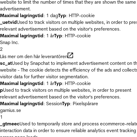
website to limit the number of times that they are shown the same
advertisement.
Maximal lagringstid
: 1 dag
Typ
: HTTP-cookie
_uetvid
Used to track visitors on multiple websites, in order to pre
relevant advertisement based on the visitor's preferences.
Maximal lagringstid
: 1 år
Typ
: HTTP-cookie
Snap Inc.
2
Läs mer om den här leverantören
sc_at
Used by Snapchat to implement advertisement content on t
website - The cookie detects the efficiency of the ads and collect
visitor data for further visitor segmentation.
Maximal lagringstid
: 1 år
Typ
: HTTP-cookie
p
Used to track visitors on multiple websites, in order to present
relevant advertisement based on the visitor's preferences.
Maximal lagringstid
: Session
Typ
: Pixelspårare
garnius.se
1
_gtmeec
Used to temporarily store and process ecommerce-relat
interaction data in order to ensure reliable analytics event tracking