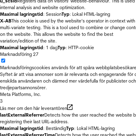
u_scsid
Registers data on visitors' website-behaviour. This is used 
internal analysis and website optimization.
Maximal lagringstid
: Session
Typ
: Lokal HTML-lagring
X-AB
This cookie is used by the website’s operator in context with
multi-variate testing. This is a tool used to combine or change con
on the website. This allows the website to find the best
variation/edition of the site.
Maximal lagringstid
: 1 dag
Typ
: HTTP-cookie
Marknadsföring
27
Marknadsföringscookies används för att spåra webbplatsbesökare
Syftet är att visa annonser som är relevanta och engagerande för
enskilda användaren och därmed mer värdefulla för publicister och
tredjepartsannonsörer.
Meta Platforms, Inc.
3
Läs mer om den här leverantören
lastExternalReferrer
Detects how the user reached the website 
registering their last URL-address.
Maximal lagringstid
: Beständig
Typ
: Lokal HTML-lagring
lastExternalReferrerTime
Detects how the user reached the web