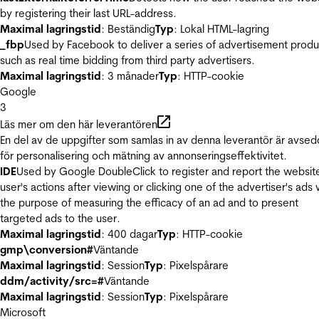
by registering their last URL-address.
Maximal lagringstid
: Beständig
Typ
: Lokal HTML-lagring
_fbp
Used by Facebook to deliver a series of advertisement produ
such as real time bidding from third party advertisers.
Maximal lagringstid
: 3 månader
Typ
: HTTP-cookie
Google
3
Läs mer om den här leverantören
En del av de uppgifter som samlas in av denna leverantör är avse
för personalisering och mätning av annonseringseffektivitet.
IDE
Used by Google DoubleClick to register and report the websit
user's actions after viewing or clicking one of the advertiser's ads 
the purpose of measuring the efficacy of an ad and to present
targeted ads to the user.
Maximal lagringstid
: 400 dagar
Typ
: HTTP-cookie
gmp\conversion#
Väntande
Maximal lagringstid
: Session
Typ
: Pixelspårare
ddm/activity/src=#
Väntande
Maximal lagringstid
: Session
Typ
: Pixelspårare
Microsoft