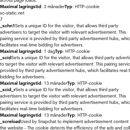
across page loads.
Maximal lagringstid
: 3 månader
Typ
: HTTP-cookie
sc-static.net
7
_schn1
Sets a unique ID for the visitor, that allows third party
advertisers to target the visitor with relevant advertisement. This
pairing service is provided by third party advertisement hubs, whi
facilitates real-time bidding for advertisers.
Maximal lagringstid
: 1 dag
Typ
: HTTP-cookie
_scid
Sets a unique ID for the visitor, that allows third party advert
to target the visitor with relevant advertisement. This pairing servic
provided by third party advertisement hubs, which facilitates real-
bidding for advertisers.
Maximal lagringstid
: 13 månader
Typ
: HTTP-cookie
_scid_r
Sets a unique ID for the visitor, that allows third party
advertisers to target the visitor with relevant advertisement. This
pairing service is provided by third party advertisement hubs, whi
facilitates real-time bidding for advertisers.
Maximal lagringstid
: 13 månader
Typ
: HTTP-cookie
_screload
Used by Snapchat to implement advertisement content
the website - The cookie detects the efficiency of the ads and col