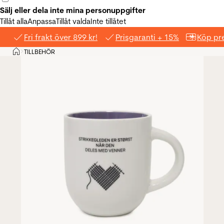
Sälj eller dela inte mina personuppgifter
Tillåt alla
Anpassa
Tillåt valda
Inte tillåtet
Fri frakt över 899 kr!
Prisgaranti + 15%
Köp pre
Hem
TILLBEHÖR
>