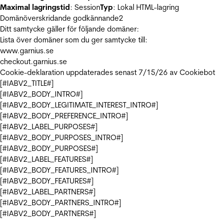
Maximal lagringstid
: Session
Typ
: Lokal HTML-lagring
Domänöverskridande godkännande
2
Ditt samtycke gäller för följande domäner:
Lista över domäner som du ger samtycke till:
www.garnius.se
checkout.garnius.se
Cookie-deklaration uppdaterades senast 7/15/26 av
Cookiebot
[#IABV2_TITLE#]
[#IABV2_BODY_INTRO#]
[#IABV2_BODY_LEGITIMATE_INTEREST_INTRO#]
[#IABV2_BODY_PREFERENCE_INTRO#]
[#IABV2_LABEL_PURPOSES#]
[#IABV2_BODY_PURPOSES_INTRO#]
[#IABV2_BODY_PURPOSES#]
[#IABV2_LABEL_FEATURES#]
[#IABV2_BODY_FEATURES_INTRO#]
[#IABV2_BODY_FEATURES#]
[#IABV2_LABEL_PARTNERS#]
[#IABV2_BODY_PARTNERS_INTRO#]
[#IABV2_BODY_PARTNERS#]