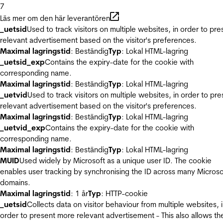
7
Läs mer om den här leverantören
_uetsid
Used to track visitors on multiple websites, in order to pre
relevant advertisement based on the visitor's preferences.
Maximal lagringstid
: Beständig
Typ
: Lokal HTML-lagring
_uetsid_exp
Contains the expiry-date for the cookie with
corresponding name.
Maximal lagringstid
: Beständig
Typ
: Lokal HTML-lagring
_uetvid
Used to track visitors on multiple websites, in order to pre
relevant advertisement based on the visitor's preferences.
Maximal lagringstid
: Beständig
Typ
: Lokal HTML-lagring
_uetvid_exp
Contains the expiry-date for the cookie with
corresponding name.
Maximal lagringstid
: Beständig
Typ
: Lokal HTML-lagring
MUID
Used widely by Microsoft as a unique user ID. The cookie
enables user tracking by synchronising the ID across many Microso
domains.
Maximal lagringstid
: 1 år
Typ
: HTTP-cookie
_uetsid
Collects data on visitor behaviour from multiple websites, 
order to present more relevant advertisement - This also allows th