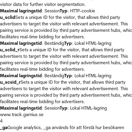
visitor data for further visitor segmentation.
Maximal lagringstid
: Session
Typ
: HTTP-cookie
u_sclid
Sets a unique ID for the visitor, that allows third party
advertisers to target the visitor with relevant advertisement. This
pairing service is provided by third party advertisement hubs, whi
facilitates real-time bidding for advertisers.
Maximal lagringstid
: Beständig
Typ
: Lokal HTML-lagring
u_sclid_r
Sets a unique ID for the visitor, that allows third party
advertisers to target the visitor with relevant advertisement. This
pairing service is provided by third party advertisement hubs, whi
facilitates real-time bidding for advertisers.
Maximal lagringstid
: Beständig
Typ
: Lokal HTML-lagring
u_scsid_r
Sets a unique ID for the visitor, that allows third party
advertisers to target the visitor with relevant advertisement. This
pairing service is provided by third party advertisement hubs, whi
facilitates real-time bidding for advertisers.
Maximal lagringstid
: Session
Typ
: Lokal HTML-lagring
www.track.garnius.se
4
_ga
Google analytics, _ga används för att förstå hur besökaren