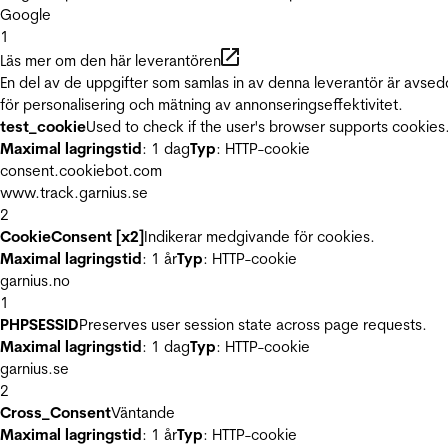
Google
1
Läs mer om den här leverantören
En del av de uppgifter som samlas in av denna leverantör är avse
för personalisering och mätning av annonseringseffektivitet.
test_cookie
Used to check if the user's browser supports cookies
Maximal lagringstid
: 1 dag
Typ
: HTTP-cookie
consent.cookiebot.com
www.track.garnius.se
2
CookieConsent [x2]
Indikerar medgivande för cookies.
Maximal lagringstid
: 1 år
Typ
: HTTP-cookie
garnius.no
1
PHPSESSID
Preserves user session state across page requests.
Maximal lagringstid
: 1 dag
Typ
: HTTP-cookie
garnius.se
2
Cross_Consent
Väntande
Maximal lagringstid
: 1 år
Typ
: HTTP-cookie