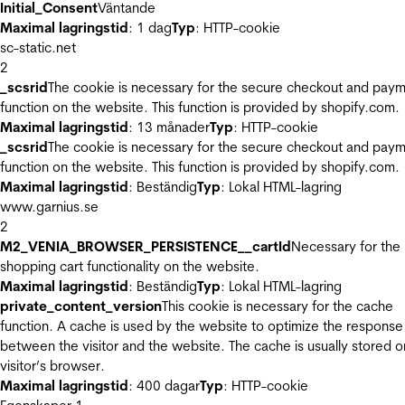
Initial_Consent
Väntande
Maximal lagringstid
: 1 dag
Typ
: HTTP-cookie
sc-static.net
2
_scsrid
The cookie is necessary for the secure checkout and pay
function on the website. This function is provided by shopify.com.
Maximal lagringstid
: 13 månader
Typ
: HTTP-cookie
_scsrid
The cookie is necessary for the secure checkout and pay
function on the website. This function is provided by shopify.com.
Maximal lagringstid
: Beständig
Typ
: Lokal HTML-lagring
www.garnius.se
2
M2_VENIA_BROWSER_PERSISTENCE__cartId
Necessary for the
shopping cart functionality on the website.
Maximal lagringstid
: Beständig
Typ
: Lokal HTML-lagring
private_content_version
This cookie is necessary for the cache
function. A cache is used by the website to optimize the response
between the visitor and the website. The cache is usually stored o
visitor’s browser.
Maximal lagringstid
: 400 dagar
Typ
: HTTP-cookie