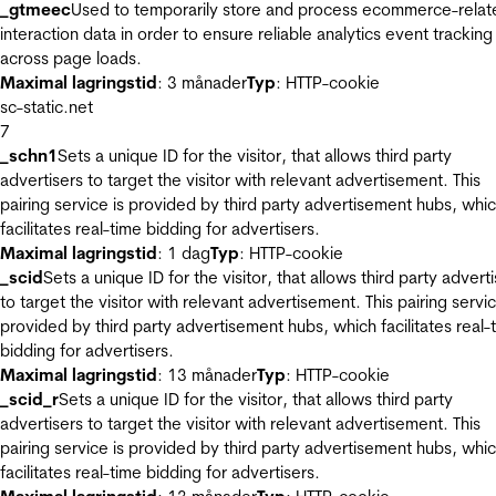
_gtmeec
Used to temporarily store and process ecommerce-relat
interaction data in order to ensure reliable analytics event tracking
across page loads.
Maximal lagringstid
: 3 månader
Typ
: HTTP-cookie
sc-static.net
7
_schn1
Sets a unique ID for the visitor, that allows third party
advertisers to target the visitor with relevant advertisement. This
pairing service is provided by third party advertisement hubs, whi
facilitates real-time bidding for advertisers.
Maximal lagringstid
: 1 dag
Typ
: HTTP-cookie
_scid
Sets a unique ID for the visitor, that allows third party advert
to target the visitor with relevant advertisement. This pairing servic
provided by third party advertisement hubs, which facilitates real-
bidding for advertisers.
Maximal lagringstid
: 13 månader
Typ
: HTTP-cookie
_scid_r
Sets a unique ID for the visitor, that allows third party
advertisers to target the visitor with relevant advertisement. This
pairing service is provided by third party advertisement hubs, whi
facilitates real-time bidding for advertisers.