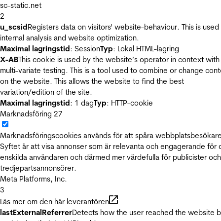
sc-static.net
2
u_scsid
Registers data on visitors' website-behaviour. This is used 
internal analysis and website optimization.
Maximal lagringstid
: Session
Typ
: Lokal HTML-lagring
X-AB
This cookie is used by the website’s operator in context with
multi-variate testing. This is a tool used to combine or change con
on the website. This allows the website to find the best
variation/edition of the site.
Maximal lagringstid
: 1 dag
Typ
: HTTP-cookie
Marknadsföring
27
Marknadsföringscookies används för att spåra webbplatsbesökare
Syftet är att visa annonser som är relevanta och engagerande för
enskilda användaren och därmed mer värdefulla för publicister och
tredjepartsannonsörer.
Meta Platforms, Inc.
3
Läs mer om den här leverantören
lastExternalReferrer
Detects how the user reached the website 