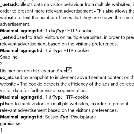
_uetsid
Collects data on visitor behaviour from multiple websites, 
order to present more relevant advertisement - This also allows th
website to limit the number of times that they are shown the same
advertisement.
Maximal lagringstid
: 1 dag
Typ
: HTTP-cookie
_uetvid
Used to track visitors on multiple websites, in order to pre
relevant advertisement based on the visitor's preferences.
Maximal lagringstid
: 1 år
Typ
: HTTP-cookie
Snap Inc.
2
Läs mer om den här leverantören
sc_at
Used by Snapchat to implement advertisement content on t
website - The cookie detects the efficiency of the ads and collect
visitor data for further visitor segmentation.
Maximal lagringstid
: 1 år
Typ
: HTTP-cookie
p
Used to track visitors on multiple websites, in order to present
relevant advertisement based on the visitor's preferences.
Maximal lagringstid
: Session
Typ
: Pixelspårare
garnius.se
1