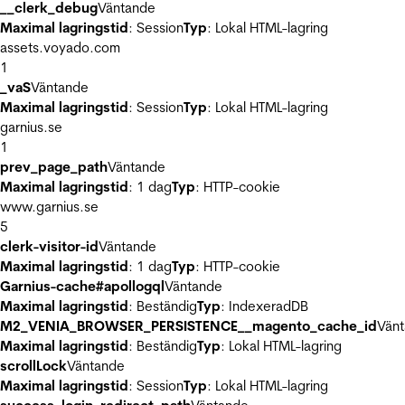
__clerk_debug
Väntande
Maximal lagringstid
: Session
Typ
: Lokal HTML-lagring
assets.voyado.com
1
_vaS
Väntande
Maximal lagringstid
: Session
Typ
: Lokal HTML-lagring
garnius.se
1
prev_page_path
Väntande
Maximal lagringstid
: 1 dag
Typ
: HTTP-cookie
www.garnius.se
5
clerk-visitor-id
Väntande
Maximal lagringstid
: 1 dag
Typ
: HTTP-cookie
Garnius-cache#apollogql
Väntande
Maximal lagringstid
: Beständig
Typ
: IndexeradDB
M2_VENIA_BROWSER_PERSISTENCE__magento_cache_id
Vän
Maximal lagringstid
: Beständig
Typ
: Lokal HTML-lagring
scrollLock
Väntande
Maximal lagringstid
: Session
Typ
: Lokal HTML-lagring