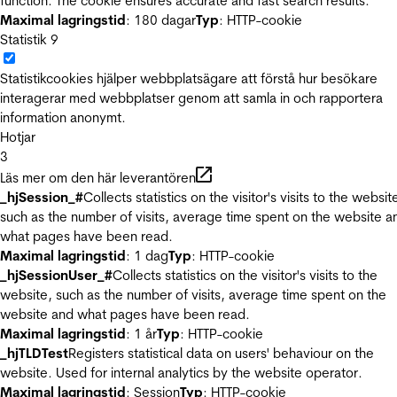
function. The cookie ensures accurate and fast search results.
Maximal lagringstid
: 180 dagar
Typ
: HTTP-cookie
Statistik
9
Statistikcookies hjälper webbplatsägare att förstå hur besökare
interagerar med webbplatser genom att samla in och rapportera
information anonymt.
Hotjar
3
Läs mer om den här leverantören
_hjSession_#
Collects statistics on the visitor's visits to the websit
such as the number of visits, average time spent on the website a
what pages have been read.
Maximal lagringstid
: 1 dag
Typ
: HTTP-cookie
_hjSessionUser_#
Collects statistics on the visitor's visits to the
website, such as the number of visits, average time spent on the
website and what pages have been read.
Maximal lagringstid
: 1 år
Typ
: HTTP-cookie
_hjTLDTest
Registers statistical data on users' behaviour on the
website. Used for internal analytics by the website operator.
Maximal lagringstid
: Session
Typ
: HTTP-cookie