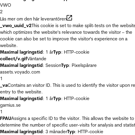
VWO
2
Läs mer om den här leverantören
_vwo_uuid_v2
This cookie is set to make split-tests on the websit
which optimizes the website's relevance towards the visitor – the
cookie can also be set to improve the visitor's experience on a
website.
Maximal lagringstid
: 1 år
Typ
: HTTP-cookie
collect/v.gif
Väntande
Maximal lagringstid
: Session
Typ
: Pixelspårare
assets.voyado.com
1
_va
Contains an visitor ID. This is used to identify the visitor upon r
entry to the website.
Maximal lagringstid
: 1 år
Typ
: HTTP-cookie
garnius.se
1
FPAU
Assigns a specific ID to the visitor. This allows the website to
determine the number of specific user-visits for analysis and statist
Maximal lagringstid
: 3 månader
Typ
: HTTP-cookie