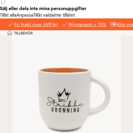
Sälj eller dela inte mina personuppgifter
Tillåt alla
Anpassa
Tillåt valda
Inte tillåtet
Fri frakt över 899 kr!
Prisgaranti + 15%
Köp pre
Hem
TILLBEHÖR
>