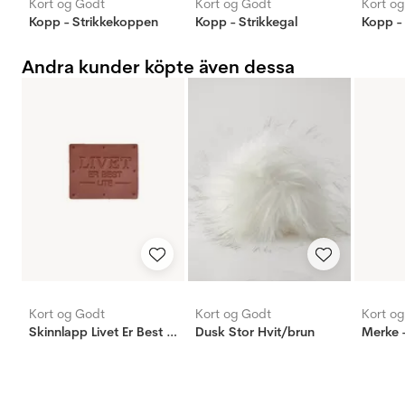
Kort og Godt
Kort og Godt
Kort o
Kopp - Strikkekoppen
Kopp - Strikkegal
Kopp - 
Andra kunder köpte även dessa
Kort og Godt
Kort og Godt
Kort o
Skinnlapp Livet Er Best Ute
Dusk Stor Hvit/brun
Merke -