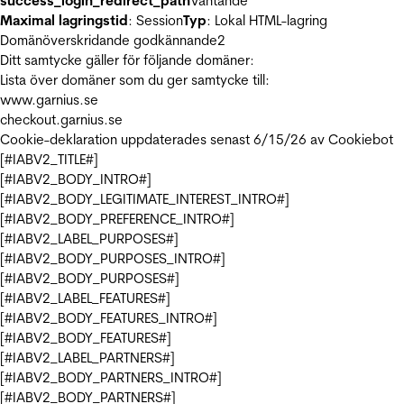
success_login_redirect_path
Väntande
Maximal lagringstid
: Session
Typ
: Lokal HTML-lagring
Domänöverskridande godkännande
2
Ditt samtycke gäller för följande domäner:
Lista över domäner som du ger samtycke till:
www.garnius.se
checkout.garnius.se
Cookie-deklaration uppdaterades senast 6/15/26 av
Cookiebot
[#IABV2_TITLE#]
[#IABV2_BODY_INTRO#]
[#IABV2_BODY_LEGITIMATE_INTEREST_INTRO#]
[#IABV2_BODY_PREFERENCE_INTRO#]
[#IABV2_LABEL_PURPOSES#]
[#IABV2_BODY_PURPOSES_INTRO#]
[#IABV2_BODY_PURPOSES#]
[#IABV2_LABEL_FEATURES#]
[#IABV2_BODY_FEATURES_INTRO#]
[#IABV2_BODY_FEATURES#]
[#IABV2_LABEL_PARTNERS#]
[#IABV2_BODY_PARTNERS_INTRO#]
[#IABV2_BODY_PARTNERS#]