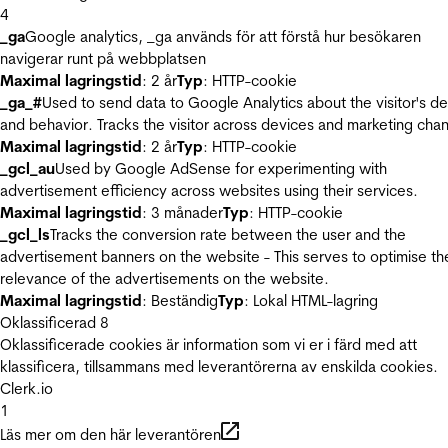
4
_ga
Google analytics, _ga används för att förstå hur besökaren
navigerar runt på webbplatsen
Maximal lagringstid
: 2 år
Typ
: HTTP-cookie
_ga_#
Used to send data to Google Analytics about the visitor's d
and behavior. Tracks the visitor across devices and marketing chan
Maximal lagringstid
: 2 år
Typ
: HTTP-cookie
_gcl_au
Used by Google AdSense for experimenting with
advertisement efficiency across websites using their services.
Maximal lagringstid
: 3 månader
Typ
: HTTP-cookie
_gcl_ls
Tracks the conversion rate between the user and the
advertisement banners on the website - This serves to optimise th
relevance of the advertisements on the website.
Maximal lagringstid
: Beständig
Typ
: Lokal HTML-lagring
Oklassificerad
8
Oklassificerade cookies är information som vi er i färd med att
klassificera, tillsammans med leverantörerna av enskilda cookies.
Clerk.io
1
Läs mer om den här leverantören