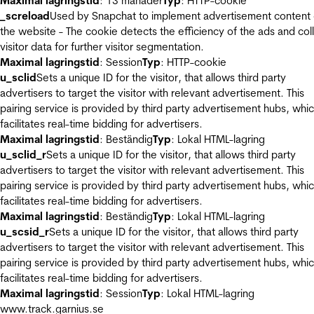
Maximal lagringstid
: 13 månader
Typ
: HTTP-cookie
_screload
Used by Snapchat to implement advertisement content
the website - The cookie detects the efficiency of the ads and col
visitor data for further visitor segmentation.
Maximal lagringstid
: Session
Typ
: HTTP-cookie
u_sclid
Sets a unique ID for the visitor, that allows third party
advertisers to target the visitor with relevant advertisement. This
pairing service is provided by third party advertisement hubs, whi
facilitates real-time bidding for advertisers.
Maximal lagringstid
: Beständig
Typ
: Lokal HTML-lagring
u_sclid_r
Sets a unique ID for the visitor, that allows third party
advertisers to target the visitor with relevant advertisement. This
pairing service is provided by third party advertisement hubs, whi
facilitates real-time bidding for advertisers.
Maximal lagringstid
: Beständig
Typ
: Lokal HTML-lagring
u_scsid_r
Sets a unique ID for the visitor, that allows third party
advertisers to target the visitor with relevant advertisement. This
pairing service is provided by third party advertisement hubs, whi
facilitates real-time bidding for advertisers.
Maximal lagringstid
: Session
Typ
: Lokal HTML-lagring
www.track.garnius.se