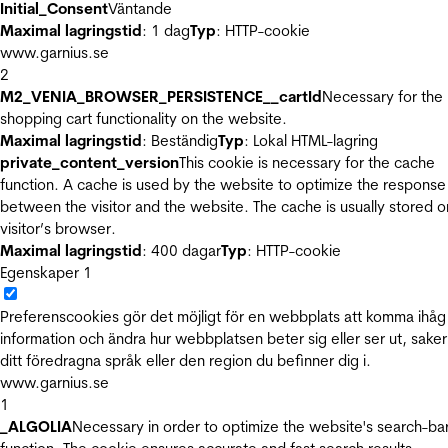
Initial_Consent
Väntande
Maximal lagringstid
: 1 dag
Typ
: HTTP-cookie
www.garnius.se
2
M2_VENIA_BROWSER_PERSISTENCE__cartId
Necessary for the
shopping cart functionality on the website.
Maximal lagringstid
: Beständig
Typ
: Lokal HTML-lagring
private_content_version
This cookie is necessary for the cache
function. A cache is used by the website to optimize the response
between the visitor and the website. The cache is usually stored o
visitor’s browser.
Maximal lagringstid
: 400 dagar
Typ
: HTTP-cookie
Egenskaper
1
Preferenscookies gör det möjligt för en webbplats att komma ihåg
information och ändra hur webbplatsen beter sig eller ser ut, sake
ditt föredragna språk eller den region du befinner dig i.
www.garnius.se
1
_ALGOLIA
Necessary in order to optimize the website's search-ba