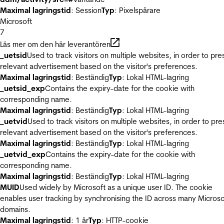
Maximal lagringstid
: Session
Typ
: Pixelspårare
Microsoft
7
Läs mer om den här leverantören
_uetsid
Used to track visitors on multiple websites, in order to pre
relevant advertisement based on the visitor's preferences.
Maximal lagringstid
: Beständig
Typ
: Lokal HTML-lagring
_uetsid_exp
Contains the expiry-date for the cookie with
corresponding name.
Maximal lagringstid
: Beständig
Typ
: Lokal HTML-lagring
_uetvid
Used to track visitors on multiple websites, in order to pre
relevant advertisement based on the visitor's preferences.
Maximal lagringstid
: Beständig
Typ
: Lokal HTML-lagring
_uetvid_exp
Contains the expiry-date for the cookie with
corresponding name.
Maximal lagringstid
: Beständig
Typ
: Lokal HTML-lagring
MUID
Used widely by Microsoft as a unique user ID. The cookie
enables user tracking by synchronising the ID across many Microso
domains.
Maximal lagringstid
: 1 år
Typ
: HTTP-cookie