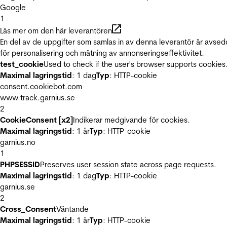
Google
1
Läs mer om den här leverantören
En del av de uppgifter som samlas in av denna leverantör är avse
för personalisering och mätning av annonseringseffektivitet.
test_cookie
Used to check if the user's browser supports cookies
Maximal lagringstid
: 1 dag
Typ
: HTTP-cookie
consent.cookiebot.com
www.track.garnius.se
2
CookieConsent [x2]
Indikerar medgivande för cookies.
Maximal lagringstid
: 1 år
Typ
: HTTP-cookie
garnius.no
1
PHPSESSID
Preserves user session state across page requests.
Maximal lagringstid
: 1 dag
Typ
: HTTP-cookie
garnius.se
2
Cross_Consent
Väntande
Maximal lagringstid
: 1 år
Typ
: HTTP-cookie