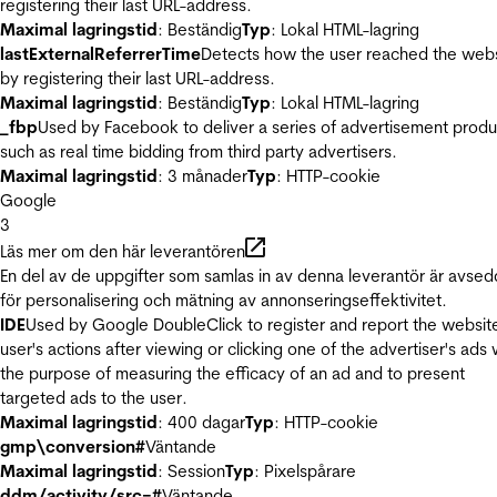
registering their last URL-address.
Maximal lagringstid
: Beständig
Typ
: Lokal HTML-lagring
lastExternalReferrerTime
Detects how the user reached the web
by registering their last URL-address.
Maximal lagringstid
: Beständig
Typ
: Lokal HTML-lagring
_fbp
Used by Facebook to deliver a series of advertisement produ
such as real time bidding from third party advertisers.
Maximal lagringstid
: 3 månader
Typ
: HTTP-cookie
Google
3
Läs mer om den här leverantören
En del av de uppgifter som samlas in av denna leverantör är avse
för personalisering och mätning av annonseringseffektivitet.
IDE
Used by Google DoubleClick to register and report the websit
user's actions after viewing or clicking one of the advertiser's ads 
the purpose of measuring the efficacy of an ad and to present
targeted ads to the user.
Maximal lagringstid
: 400 dagar
Typ
: HTTP-cookie
gmp\conversion#
Väntande
Maximal lagringstid
: Session
Typ
: Pixelspårare
ddm/activity/src=#
Väntande