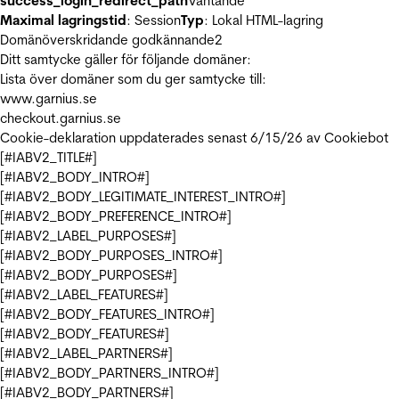
success_login_redirect_path
Väntande
Maximal lagringstid
: Session
Typ
: Lokal HTML-lagring
Domänöverskridande godkännande
2
Ditt samtycke gäller för följande domäner:
Lista över domäner som du ger samtycke till:
www.garnius.se
checkout.garnius.se
Cookie-deklaration uppdaterades senast 6/15/26 av
Cookiebot
[#IABV2_TITLE#]
[#IABV2_BODY_INTRO#]
[#IABV2_BODY_LEGITIMATE_INTEREST_INTRO#]
[#IABV2_BODY_PREFERENCE_INTRO#]
[#IABV2_LABEL_PURPOSES#]
[#IABV2_BODY_PURPOSES_INTRO#]
[#IABV2_BODY_PURPOSES#]
[#IABV2_LABEL_FEATURES#]
[#IABV2_BODY_FEATURES_INTRO#]
[#IABV2_BODY_FEATURES#]
[#IABV2_LABEL_PARTNERS#]
[#IABV2_BODY_PARTNERS_INTRO#]
[#IABV2_BODY_PARTNERS#]