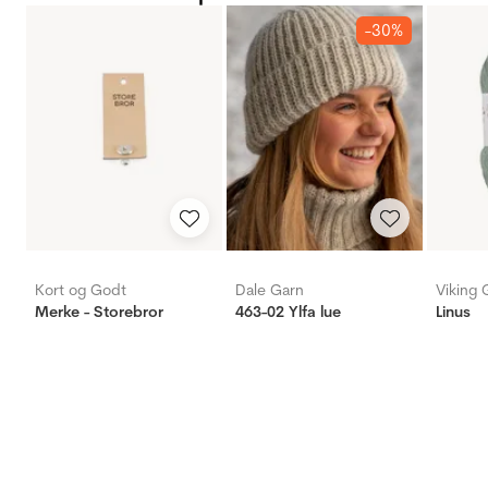
-30%
Kort og Godt
Dale Garn
Viking 
Merke - Storebror
463-02 Ylfa lue
Linus