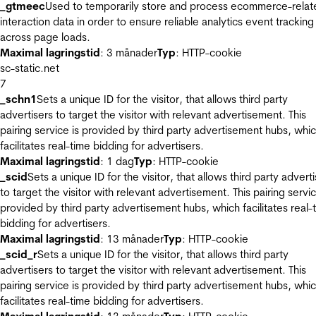
_gtmeec
Used to temporarily store and process ecommerce-relat
interaction data in order to ensure reliable analytics event tracking
across page loads.
Maximal lagringstid
: 3 månader
Typ
: HTTP-cookie
sc-static.net
7
_schn1
Sets a unique ID for the visitor, that allows third party
advertisers to target the visitor with relevant advertisement. This
pairing service is provided by third party advertisement hubs, whi
facilitates real-time bidding for advertisers.
Maximal lagringstid
: 1 dag
Typ
: HTTP-cookie
_scid
Sets a unique ID for the visitor, that allows third party advert
to target the visitor with relevant advertisement. This pairing servic
provided by third party advertisement hubs, which facilitates real-
bidding for advertisers.
Maximal lagringstid
: 13 månader
Typ
: HTTP-cookie
_scid_r
Sets a unique ID for the visitor, that allows third party
advertisers to target the visitor with relevant advertisement. This
pairing service is provided by third party advertisement hubs, whi
facilitates real-time bidding for advertisers.