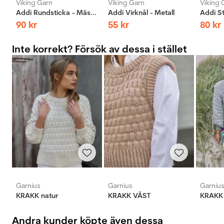
Viking Garn
Viking Garn
Viking 
Addi Rundsticka - Mässing
Addi Virknål - Metall
90
kr
55
kr
80
kr
Inte korrekt? Försök av dessa i stället
Garnius
Garnius
Garniu
KRAKK natur
KRAKK VÄST
KRAKK 
Andra kunder köpte även dessa