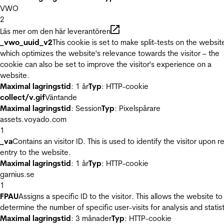
VWO
2
Läs mer om den här leverantören
_vwo_uuid_v2
This cookie is set to make split-tests on the websit
which optimizes the website's relevance towards the visitor – the
cookie can also be set to improve the visitor's experience on a
website.
Maximal lagringstid
: 1 år
Typ
: HTTP-cookie
collect/v.gif
Väntande
Maximal lagringstid
: Session
Typ
: Pixelspårare
assets.voyado.com
1
_va
Contains an visitor ID. This is used to identify the visitor upon r
entry to the website.
Maximal lagringstid
: 1 år
Typ
: HTTP-cookie
garnius.se
1
FPAU
Assigns a specific ID to the visitor. This allows the website to
determine the number of specific user-visits for analysis and statist
Maximal lagringstid
: 3 månader
Typ
: HTTP-cookie