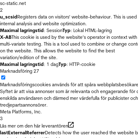
sc-static.net
2
u_scsid
Registers data on visitors' website-behaviour. This is used 
internal analysis and website optimization.
Maximal lagringstid
: Session
Typ
: Lokal HTML-lagring
X-AB
This cookie is used by the website’s operator in context with
multi-variate testing. This is a tool used to combine or change con
on the website. This allows the website to find the best
variation/edition of the site.
Maximal lagringstid
: 1 dag
Typ
: HTTP-cookie
Marknadsföring
27
Marknadsföringscookies används för att spåra webbplatsbesökare
Syftet är att visa annonser som är relevanta och engagerande för
enskilda användaren och därmed mer värdefulla för publicister och
tredjepartsannonsörer.
Meta Platforms, Inc.
3
Läs mer om den här leverantören
lastExternalReferrer
Detects how the user reached the website 