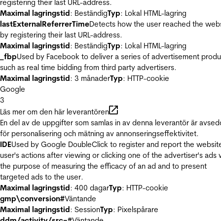
registering their last URL-address.
Maximal lagringstid
: Beständig
Typ
: Lokal HTML-lagring
lastExternalReferrerTime
Detects how the user reached the web
by registering their last URL-address.
Maximal lagringstid
: Beständig
Typ
: Lokal HTML-lagring
_fbp
Used by Facebook to deliver a series of advertisement produ
such as real time bidding from third party advertisers.
Maximal lagringstid
: 3 månader
Typ
: HTTP-cookie
Google
3
Läs mer om den här leverantören
En del av de uppgifter som samlas in av denna leverantör är avse
för personalisering och mätning av annonseringseffektivitet.
IDE
Used by Google DoubleClick to register and report the websit
user's actions after viewing or clicking one of the advertiser's ads 
the purpose of measuring the efficacy of an ad and to present
targeted ads to the user.
Maximal lagringstid
: 400 dagar
Typ
: HTTP-cookie
gmp\conversion#
Väntande
Maximal lagringstid
: Session
Typ
: Pixelspårare
ddm/activity/src=#
Väntande