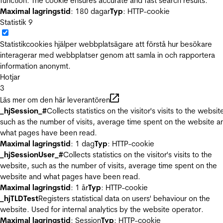
function. The cookie ensures accurate and fast search results.
Maximal lagringstid
: 180 dagar
Typ
: HTTP-cookie
Statistik
9
Statistikcookies hjälper webbplatsägare att förstå hur besökare
interagerar med webbplatser genom att samla in och rapportera
information anonymt.
Hotjar
3
Läs mer om den här leverantören
_hjSession_#
Collects statistics on the visitor's visits to the websit
such as the number of visits, average time spent on the website a
what pages have been read.
Maximal lagringstid
: 1 dag
Typ
: HTTP-cookie
_hjSessionUser_#
Collects statistics on the visitor's visits to the
website, such as the number of visits, average time spent on the
website and what pages have been read.
Maximal lagringstid
: 1 år
Typ
: HTTP-cookie
_hjTLDTest
Registers statistical data on users' behaviour on the
website. Used for internal analytics by the website operator.
Maximal lagringstid
: Session
Typ
: HTTP-cookie