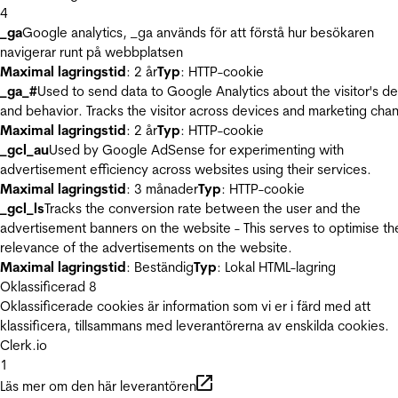
4
_ga
Google analytics, _ga används för att förstå hur besökaren
navigerar runt på webbplatsen
Maximal lagringstid
: 2 år
Typ
: HTTP-cookie
_ga_#
Used to send data to Google Analytics about the visitor's d
and behavior. Tracks the visitor across devices and marketing chan
Maximal lagringstid
: 2 år
Typ
: HTTP-cookie
_gcl_au
Used by Google AdSense for experimenting with
advertisement efficiency across websites using their services.
Maximal lagringstid
: 3 månader
Typ
: HTTP-cookie
_gcl_ls
Tracks the conversion rate between the user and the
advertisement banners on the website - This serves to optimise th
relevance of the advertisements on the website.
Maximal lagringstid
: Beständig
Typ
: Lokal HTML-lagring
Oklassificerad
8
Oklassificerade cookies är information som vi er i färd med att
klassificera, tillsammans med leverantörerna av enskilda cookies.
Clerk.io
1
Läs mer om den här leverantören