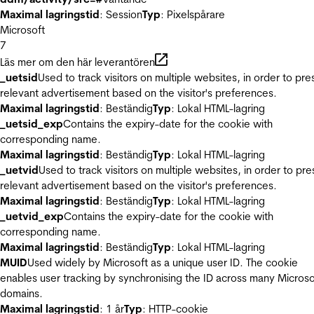
Maximal lagringstid
: Session
Typ
: Pixelspårare
Microsoft
7
Läs mer om den här leverantören
_uetsid
Used to track visitors on multiple websites, in order to pre
relevant advertisement based on the visitor's preferences.
Maximal lagringstid
: Beständig
Typ
: Lokal HTML-lagring
_uetsid_exp
Contains the expiry-date for the cookie with
corresponding name.
Maximal lagringstid
: Beständig
Typ
: Lokal HTML-lagring
_uetvid
Used to track visitors on multiple websites, in order to pre
relevant advertisement based on the visitor's preferences.
Maximal lagringstid
: Beständig
Typ
: Lokal HTML-lagring
_uetvid_exp
Contains the expiry-date for the cookie with
corresponding name.
Maximal lagringstid
: Beständig
Typ
: Lokal HTML-lagring
MUID
Used widely by Microsoft as a unique user ID. The cookie
enables user tracking by synchronising the ID across many Microso
domains.
Maximal lagringstid
: 1 år
Typ
: HTTP-cookie