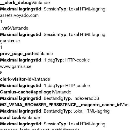
__clerk_debug
Väntande
Maximal lagringstid
: Session
Typ
: Lokal HTML-lagring
assets.voyado.com
1
_vaS
Väntande
Maximal lagringstid
: Session
Typ
: Lokal HTML-lagring
garnius.se
1
prev_page_path
Väntande
Maximal lagringstid
: 1 dag
Typ
: HTTP-cookie
www.garnius.se
5
clerk-visitor-id
Väntande
Maximal lagringstid
: 1 dag
Typ
: HTTP-cookie
Garnius-cache#apollogql
Väntande
Maximal lagringstid
: Beständig
Typ
: IndexeradDB
M2_VENIA_BROWSER_PERSISTENCE__magento_cache_id
Vän
Maximal lagringstid
: Beständig
Typ
: Lokal HTML-lagring
scrollLock
Väntande
Maximal lagringstid
: Session
Typ
: Lokal HTML-lagring