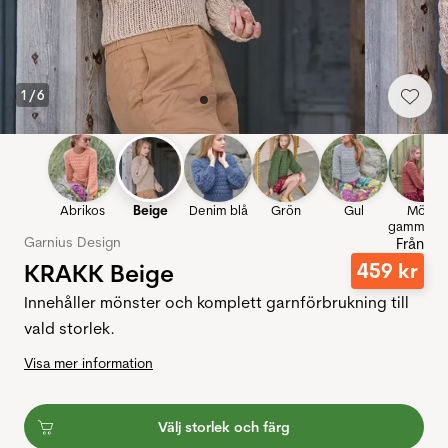
1
/
6
Abrikos
Beige
Denim blå
Grön
Gul
Mörk
gammalro
Garnius Design
Från
KRAKK Beige
459
kr
Innehåller mönster och komplett garnförbrukning till
vald storlek.
Visa mer information
Välj storlek och färg