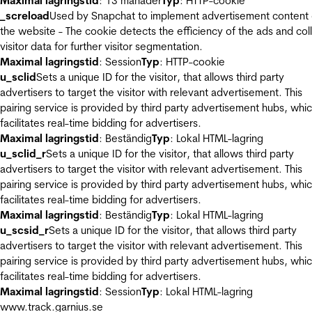
Maximal lagringstid
: 13 månader
Typ
: HTTP-cookie
_screload
Used by Snapchat to implement advertisement content
the website - The cookie detects the efficiency of the ads and col
visitor data for further visitor segmentation.
Maximal lagringstid
: Session
Typ
: HTTP-cookie
u_sclid
Sets a unique ID for the visitor, that allows third party
advertisers to target the visitor with relevant advertisement. This
pairing service is provided by third party advertisement hubs, whi
facilitates real-time bidding for advertisers.
Maximal lagringstid
: Beständig
Typ
: Lokal HTML-lagring
u_sclid_r
Sets a unique ID for the visitor, that allows third party
advertisers to target the visitor with relevant advertisement. This
pairing service is provided by third party advertisement hubs, whi
facilitates real-time bidding for advertisers.
Maximal lagringstid
: Beständig
Typ
: Lokal HTML-lagring
u_scsid_r
Sets a unique ID for the visitor, that allows third party
advertisers to target the visitor with relevant advertisement. This
pairing service is provided by third party advertisement hubs, whi
facilitates real-time bidding for advertisers.
Maximal lagringstid
: Session
Typ
: Lokal HTML-lagring
www.track.garnius.se