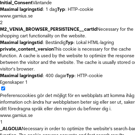
Initial_Consent
Väntande
Maximal lagringstid
: 1 dag
Typ
: HTTP-cookie
www.garnius.se
2
M2_VENIA_BROWSER_PERSISTENCE__cartId
Necessary for the
shopping cart functionality on the website.
Maximal lagringstid
: Beständig
Typ
: Lokal HTML-lagring
private_content_version
This cookie is necessary for the cache
function. A cache is used by the website to optimize the response
between the visitor and the website. The cache is usually stored o
visitor’s browser.
Maximal lagringstid
: 400 dagar
Typ
: HTTP-cookie
Egenskaper
1
Preferenscookies gör det möjligt för en webbplats att komma ihåg
information och ändra hur webbplatsen beter sig eller ser ut, sake
ditt föredragna språk eller den region du befinner dig i.
www.garnius.se
1
_ALGOLIA
Necessary in order to optimize the website's search-ba