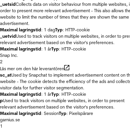
_uetsid
Collects data on visitor behaviour from multiple websites, 
order to present more relevant advertisement - This also allows th
website to limit the number of times that they are shown the same
advertisement.
Maximal lagringstid
: 1 dag
Typ
: HTTP-cookie
_uetvid
Used to track visitors on multiple websites, in order to pre
relevant advertisement based on the visitor's preferences.
Maximal lagringstid
: 1 år
Typ
: HTTP-cookie
Snap Inc.
2
Läs mer om den här leverantören
sc_at
Used by Snapchat to implement advertisement content on t
website - The cookie detects the efficiency of the ads and collect
visitor data for further visitor segmentation.
Maximal lagringstid
: 1 år
Typ
: HTTP-cookie
p
Used to track visitors on multiple websites, in order to present
relevant advertisement based on the visitor's preferences.
Maximal lagringstid
: Session
Typ
: Pixelspårare
garnius.se
1