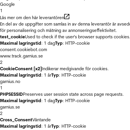
Google
1
Läs mer om den här leverantören
En del av de uppgifter som samlas in av denna leverantör är avse
för personalisering och mätning av annonseringseffektivitet.
test_cookie
Used to check if the user's browser supports cookies
Maximal lagringstid
: 1 dag
Typ
: HTTP-cookie
consent.cookiebot.com
www.track.garnius.se
2
CookieConsent [x2]
Indikerar medgivande för cookies.
Maximal lagringstid
: 1 år
Typ
: HTTP-cookie
garnius.no
1
PHPSESSID
Preserves user session state across page requests.
Maximal lagringstid
: 1 dag
Typ
: HTTP-cookie
garnius.se
2
Cross_Consent
Väntande
Maximal lagringstid
: 1 år
Typ
: HTTP-cookie