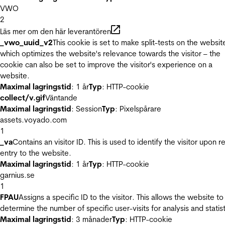
VWO
2
Läs mer om den här leverantören
_vwo_uuid_v2
This cookie is set to make split-tests on the websit
which optimizes the website's relevance towards the visitor – the
cookie can also be set to improve the visitor's experience on a
website.
Maximal lagringstid
: 1 år
Typ
: HTTP-cookie
collect/v.gif
Väntande
Maximal lagringstid
: Session
Typ
: Pixelspårare
assets.voyado.com
1
_va
Contains an visitor ID. This is used to identify the visitor upon r
entry to the website.
Maximal lagringstid
: 1 år
Typ
: HTTP-cookie
garnius.se
1
FPAU
Assigns a specific ID to the visitor. This allows the website to
determine the number of specific user-visits for analysis and statist
Maximal lagringstid
: 3 månader
Typ
: HTTP-cookie