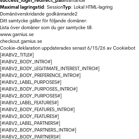
success_login_redirect_path
Väntande
Maximal lagringstid
: Session
Typ
: Lokal HTML-lagring
Domänöverskridande godkännande
2
Ditt samtycke gäller för följande domäner:
Lista över domäner som du ger samtycke till:
www.garnius.se
checkout.garnius.se
Cookie-deklaration uppdaterades senast 6/15/26 av
Cookiebot
[#IABV2_TITLE#]
[#IABV2_BODY_INTRO#]
[#IABV2_BODY_LEGITIMATE_INTEREST_INTRO#]
[#IABV2_BODY_PREFERENCE_INTRO#]
[#IABV2_LABEL_PURPOSES#]
[#IABV2_BODY_PURPOSES_INTRO#]
[#IABV2_BODY_PURPOSES#]
[#IABV2_LABEL_FEATURES#]
[#IABV2_BODY_FEATURES_INTRO#]
[#IABV2_BODY_FEATURES#]
[#IABV2_LABEL_PARTNERS#]
[#IABV2_BODY_PARTNERS_INTRO#]
[#IABV2_BODY_PARTNERS#]