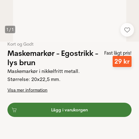
1
/
1
Kort og Godt
Maskemarkør - Egostrikk -
Fast lågt pris!
29
kr
lys brun
Maskemarkør i nikkelfritt metall.
Størrelse: 20x22,5 mm.
Visa mer information
Lägg i varukorgen