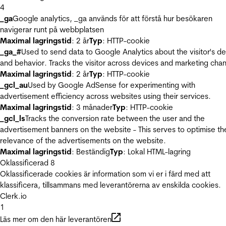
4
_ga
Google analytics, _ga används för att förstå hur besökaren
navigerar runt på webbplatsen
Maximal lagringstid
: 2 år
Typ
: HTTP-cookie
_ga_#
Used to send data to Google Analytics about the visitor's d
and behavior. Tracks the visitor across devices and marketing chan
Maximal lagringstid
: 2 år
Typ
: HTTP-cookie
_gcl_au
Used by Google AdSense for experimenting with
advertisement efficiency across websites using their services.
Maximal lagringstid
: 3 månader
Typ
: HTTP-cookie
_gcl_ls
Tracks the conversion rate between the user and the
advertisement banners on the website - This serves to optimise th
relevance of the advertisements on the website.
Maximal lagringstid
: Beständig
Typ
: Lokal HTML-lagring
Oklassificerad
8
Oklassificerade cookies är information som vi er i färd med att
klassificera, tillsammans med leverantörerna av enskilda cookies.
Clerk.io
1
Läs mer om den här leverantören