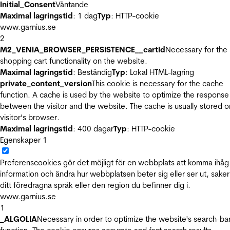
Initial_Consent
Väntande
Maximal lagringstid
: 1 dag
Typ
: HTTP-cookie
www.garnius.se
2
M2_VENIA_BROWSER_PERSISTENCE__cartId
Necessary for the
shopping cart functionality on the website.
Maximal lagringstid
: Beständig
Typ
: Lokal HTML-lagring
private_content_version
This cookie is necessary for the cache
function. A cache is used by the website to optimize the response
between the visitor and the website. The cache is usually stored o
visitor’s browser.
Maximal lagringstid
: 400 dagar
Typ
: HTTP-cookie
Egenskaper
1
Preferenscookies gör det möjligt för en webbplats att komma ihåg
information och ändra hur webbplatsen beter sig eller ser ut, sake
ditt föredragna språk eller den region du befinner dig i.
www.garnius.se
1
_ALGOLIA
Necessary in order to optimize the website's search-ba