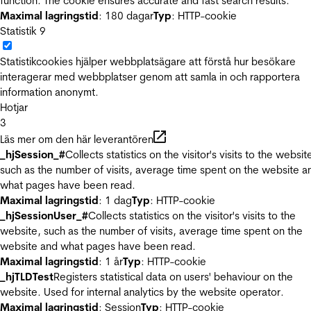
function. The cookie ensures accurate and fast search results.
Maximal lagringstid
: 180 dagar
Typ
: HTTP-cookie
Statistik
9
Statistikcookies hjälper webbplatsägare att förstå hur besökare
interagerar med webbplatser genom att samla in och rapportera
information anonymt.
Hotjar
3
Läs mer om den här leverantören
_hjSession_#
Collects statistics on the visitor's visits to the websit
such as the number of visits, average time spent on the website a
what pages have been read.
Maximal lagringstid
: 1 dag
Typ
: HTTP-cookie
_hjSessionUser_#
Collects statistics on the visitor's visits to the
website, such as the number of visits, average time spent on the
website and what pages have been read.
Maximal lagringstid
: 1 år
Typ
: HTTP-cookie
_hjTLDTest
Registers statistical data on users' behaviour on the
website. Used for internal analytics by the website operator.
Maximal lagringstid
: Session
Typ
: HTTP-cookie