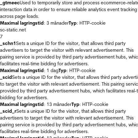
_gtmeec
Used to temporarily store and process ecommerce-relat
interaction data in order to ensure reliable analytics event tracking
across page loads.
Maximal lagringstid
: 3 månader
Typ
: HTTP-cookie
sc-static.net
7
_schn1
Sets a unique ID for the visitor, that allows third party
advertisers to target the visitor with relevant advertisement. This
pairing service is provided by third party advertisement hubs, whi
facilitates real-time bidding for advertisers.
Maximal lagringstid
: 1 dag
Typ
: HTTP-cookie
_scid
Sets a unique ID for the visitor, that allows third party advert
to target the visitor with relevant advertisement. This pairing servic
provided by third party advertisement hubs, which facilitates real-
bidding for advertisers.
Maximal lagringstid
: 13 månader
Typ
: HTTP-cookie
_scid_r
Sets a unique ID for the visitor, that allows third party
advertisers to target the visitor with relevant advertisement. This
pairing service is provided by third party advertisement hubs, whi
facilitates real-time bidding for advertisers.