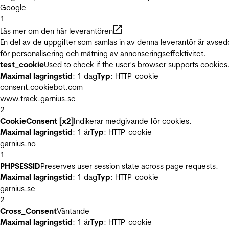
Google
1
Läs mer om den här leverantören
En del av de uppgifter som samlas in av denna leverantör är avse
för personalisering och mätning av annonseringseffektivitet.
test_cookie
Used to check if the user's browser supports cookies
Maximal lagringstid
: 1 dag
Typ
: HTTP-cookie
consent.cookiebot.com
www.track.garnius.se
2
CookieConsent [x2]
Indikerar medgivande för cookies.
Maximal lagringstid
: 1 år
Typ
: HTTP-cookie
garnius.no
1
PHPSESSID
Preserves user session state across page requests.
Maximal lagringstid
: 1 dag
Typ
: HTTP-cookie
garnius.se
2
Cross_Consent
Väntande
Maximal lagringstid
: 1 år
Typ
: HTTP-cookie