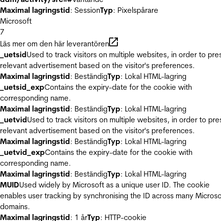
Maximal lagringstid
: Session
Typ
: Pixelspårare
Microsoft
7
Läs mer om den här leverantören
_uetsid
Used to track visitors on multiple websites, in order to pre
relevant advertisement based on the visitor's preferences.
Maximal lagringstid
: Beständig
Typ
: Lokal HTML-lagring
_uetsid_exp
Contains the expiry-date for the cookie with
corresponding name.
Maximal lagringstid
: Beständig
Typ
: Lokal HTML-lagring
_uetvid
Used to track visitors on multiple websites, in order to pre
relevant advertisement based on the visitor's preferences.
Maximal lagringstid
: Beständig
Typ
: Lokal HTML-lagring
_uetvid_exp
Contains the expiry-date for the cookie with
corresponding name.
Maximal lagringstid
: Beständig
Typ
: Lokal HTML-lagring
MUID
Used widely by Microsoft as a unique user ID. The cookie
enables user tracking by synchronising the ID across many Microso
domains.
Maximal lagringstid
: 1 år
Typ
: HTTP-cookie