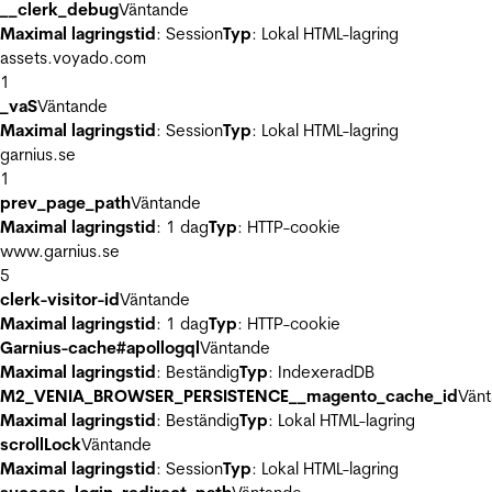
__clerk_debug
Väntande
Maximal lagringstid
: Session
Typ
: Lokal HTML-lagring
assets.voyado.com
1
_vaS
Väntande
Maximal lagringstid
: Session
Typ
: Lokal HTML-lagring
garnius.se
1
prev_page_path
Väntande
Maximal lagringstid
: 1 dag
Typ
: HTTP-cookie
www.garnius.se
5
clerk-visitor-id
Väntande
Maximal lagringstid
: 1 dag
Typ
: HTTP-cookie
Garnius-cache#apollogql
Väntande
Maximal lagringstid
: Beständig
Typ
: IndexeradDB
M2_VENIA_BROWSER_PERSISTENCE__magento_cache_id
Vän
Maximal lagringstid
: Beständig
Typ
: Lokal HTML-lagring
scrollLock
Väntande
Maximal lagringstid
: Session
Typ
: Lokal HTML-lagring