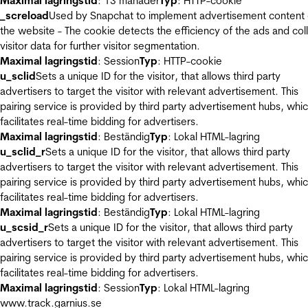
Maximal lagringstid
: 13 månader
Typ
: HTTP-cookie
_screload
Used by Snapchat to implement advertisement content
the website - The cookie detects the efficiency of the ads and col
visitor data for further visitor segmentation.
Maximal lagringstid
: Session
Typ
: HTTP-cookie
u_sclid
Sets a unique ID for the visitor, that allows third party
advertisers to target the visitor with relevant advertisement. This
pairing service is provided by third party advertisement hubs, whi
facilitates real-time bidding for advertisers.
Maximal lagringstid
: Beständig
Typ
: Lokal HTML-lagring
u_sclid_r
Sets a unique ID for the visitor, that allows third party
advertisers to target the visitor with relevant advertisement. This
pairing service is provided by third party advertisement hubs, whi
facilitates real-time bidding for advertisers.
Maximal lagringstid
: Beständig
Typ
: Lokal HTML-lagring
u_scsid_r
Sets a unique ID for the visitor, that allows third party
advertisers to target the visitor with relevant advertisement. This
pairing service is provided by third party advertisement hubs, whi
facilitates real-time bidding for advertisers.
Maximal lagringstid
: Session
Typ
: Lokal HTML-lagring
www.track.garnius.se