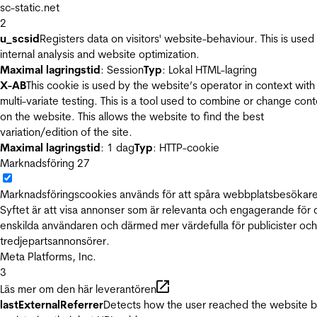
sc-static.net
2
u_scsid
Registers data on visitors' website-behaviour. This is used 
internal analysis and website optimization.
Maximal lagringstid
: Session
Typ
: Lokal HTML-lagring
X-AB
This cookie is used by the website’s operator in context with
multi-variate testing. This is a tool used to combine or change con
on the website. This allows the website to find the best
variation/edition of the site.
Maximal lagringstid
: 1 dag
Typ
: HTTP-cookie
Marknadsföring
27
Marknadsföringscookies används för att spåra webbplatsbesökare
Syftet är att visa annonser som är relevanta och engagerande för
enskilda användaren och därmed mer värdefulla för publicister och
tredjepartsannonsörer.
Meta Platforms, Inc.
3
Läs mer om den här leverantören
lastExternalReferrer
Detects how the user reached the website 