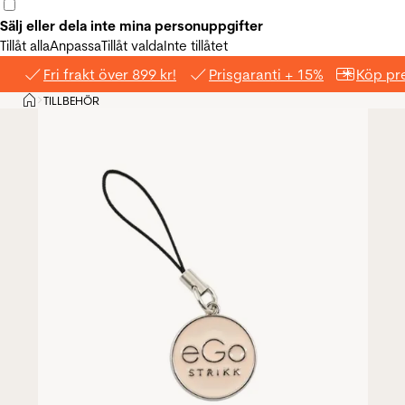
Sälj eller dela inte mina personuppgifter
Tillåt alla
Anpassa
Tillåt valda
Inte tillåtet
Fri frakt över 899 kr!
Prisgaranti + 15%
Köp pre
Hem
TILLBEHÖR
>