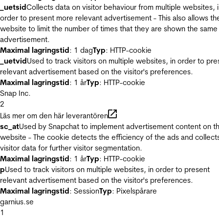
_uetsid
Collects data on visitor behaviour from multiple websites, 
order to present more relevant advertisement - This also allows th
website to limit the number of times that they are shown the same
advertisement.
Maximal lagringstid
: 1 dag
Typ
: HTTP-cookie
_uetvid
Used to track visitors on multiple websites, in order to pre
relevant advertisement based on the visitor's preferences.
Maximal lagringstid
: 1 år
Typ
: HTTP-cookie
Snap Inc.
2
Läs mer om den här leverantören
sc_at
Used by Snapchat to implement advertisement content on t
website - The cookie detects the efficiency of the ads and collect
visitor data for further visitor segmentation.
Maximal lagringstid
: 1 år
Typ
: HTTP-cookie
p
Used to track visitors on multiple websites, in order to present
relevant advertisement based on the visitor's preferences.
Maximal lagringstid
: Session
Typ
: Pixelspårare
garnius.se
1