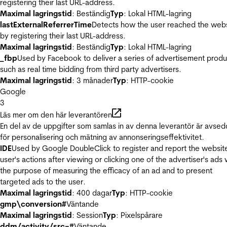
registering their last URL-address.
Maximal lagringstid
: Beständig
Typ
: Lokal HTML-lagring
lastExternalReferrerTime
Detects how the user reached the web
by registering their last URL-address.
Maximal lagringstid
: Beständig
Typ
: Lokal HTML-lagring
_fbp
Used by Facebook to deliver a series of advertisement produ
such as real time bidding from third party advertisers.
Maximal lagringstid
: 3 månader
Typ
: HTTP-cookie
Google
3
Läs mer om den här leverantören
En del av de uppgifter som samlas in av denna leverantör är avse
för personalisering och mätning av annonseringseffektivitet.
IDE
Used by Google DoubleClick to register and report the websit
user's actions after viewing or clicking one of the advertiser's ads 
the purpose of measuring the efficacy of an ad and to present
targeted ads to the user.
Maximal lagringstid
: 400 dagar
Typ
: HTTP-cookie
gmp\conversion#
Väntande
Maximal lagringstid
: Session
Typ
: Pixelspårare
ddm/activity/src=#
Väntande