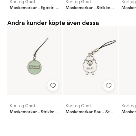
Kort og Godt
Kort og Godt
Kort o
Maskemarkør - Egostrikk - lys turkis
Maskemarkør - Strikkedronning - lys brun
Andra kunder köpte även dessa
Kort og Godt
Kort og Godt
Kort o
Maskemarkør - Strikkedronning - lys turkis
Maskemarkør Sau - Start - Hvit