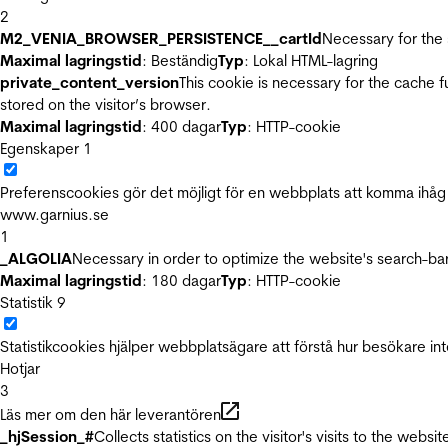
2
M2_VENIA_BROWSER_PERSISTENCE__cartId
Necessary for the 
Maximal lagringstid
: Beständig
Typ
: Lokal HTML-lagring
private_content_version
This cookie is necessary for the cache 
stored on the visitor’s browser.
Maximal lagringstid
: 400 dagar
Typ
: HTTP-cookie
Egenskaper
1
Preferenscookies gör det möjligt för en webbplats att komma ihåg i
www.garnius.se
1
_ALGOLIA
Necessary in order to optimize the website's search-bar
Maximal lagringstid
: 180 dagar
Typ
: HTTP-cookie
Statistik
9
Statistikcookies hjälper webbplatsägare att förstå hur besökare 
Hotjar
3
Läs mer om den här leverantören
_hjSession_#
Collects statistics on the visitor's visits to the we