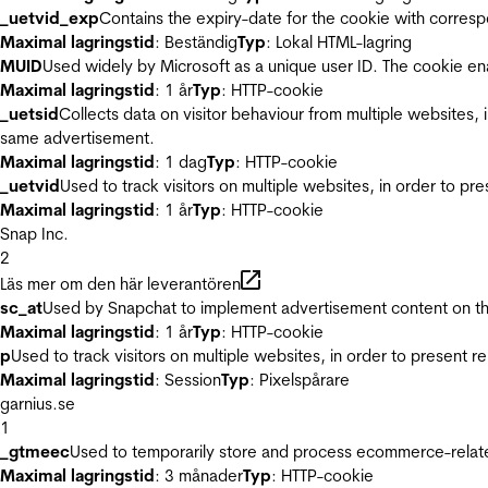
_uetvid_exp
Contains the expiry-date for the cookie with corres
Maximal lagringstid
: Beständig
Typ
: Lokal HTML-lagring
MUID
Used widely by Microsoft as a unique user ID. The cookie en
Maximal lagringstid
: 1 år
Typ
: HTTP-cookie
_uetsid
Collects data on visitor behaviour from multiple websites, 
same advertisement.
Maximal lagringstid
: 1 dag
Typ
: HTTP-cookie
_uetvid
Used to track visitors on multiple websites, in order to pr
Maximal lagringstid
: 1 år
Typ
: HTTP-cookie
Snap Inc.
2
Läs mer om den här leverantören
sc_at
Used by Snapchat to implement advertisement content on the w
Maximal lagringstid
: 1 år
Typ
: HTTP-cookie
p
Used to track visitors on multiple websites, in order to present 
Maximal lagringstid
: Session
Typ
: Pixelspårare
garnius.se
1
_gtmeec
Used to temporarily store and process ecommerce-related 
Maximal lagringstid
: 3 månader
Typ
: HTTP-cookie