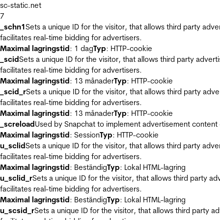
sc-static.net
7
_schn1
Sets a unique ID for the visitor, that allows third party adv
facilitates real-time bidding for advertisers.
Maximal lagringstid
: 1 dag
Typ
: HTTP-cookie
_scid
Sets a unique ID for the visitor, that allows third party adver
facilitates real-time bidding for advertisers.
Maximal lagringstid
: 13 månader
Typ
: HTTP-cookie
_scid_r
Sets a unique ID for the visitor, that allows third party adv
facilitates real-time bidding for advertisers.
Maximal lagringstid
: 13 månader
Typ
: HTTP-cookie
_screload
Used by Snapchat to implement advertisement content on 
Maximal lagringstid
: Session
Typ
: HTTP-cookie
u_sclid
Sets a unique ID for the visitor, that allows third party adv
facilitates real-time bidding for advertisers.
Maximal lagringstid
: Beständig
Typ
: Lokal HTML-lagring
u_sclid_r
Sets a unique ID for the visitor, that allows third party a
facilitates real-time bidding for advertisers.
Maximal lagringstid
: Beständig
Typ
: Lokal HTML-lagring
u_scsid_r
Sets a unique ID for the visitor, that allows third party 