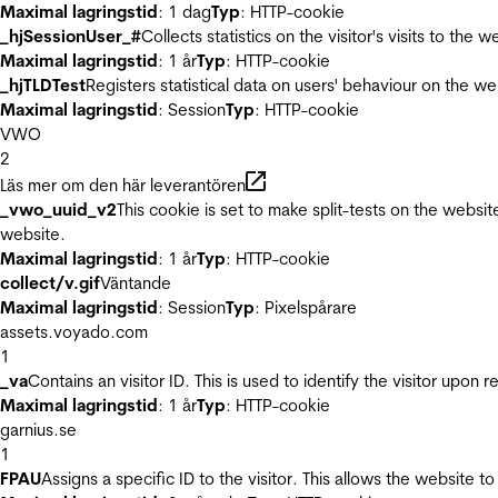
Maximal lagringstid
: 1 dag
Typ
: HTTP-cookie
_hjSessionUser_#
Collects statistics on the visitor's visits to t
Maximal lagringstid
: 1 år
Typ
: HTTP-cookie
_hjTLDTest
Registers statistical data on users' behaviour on the we
Maximal lagringstid
: Session
Typ
: HTTP-cookie
VWO
2
Läs mer om den här leverantören
_vwo_uuid_v2
This cookie is set to make split-tests on the websi
website.
Maximal lagringstid
: 1 år
Typ
: HTTP-cookie
collect/v.gif
Väntande
Maximal lagringstid
: Session
Typ
: Pixelspårare
assets.voyado.com
1
_va
Contains an visitor ID. This is used to identify the visitor upon 
Maximal lagringstid
: 1 år
Typ
: HTTP-cookie
garnius.se
1
FPAU
Assigns a specific ID to the visitor. This allows the website to