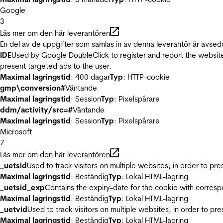
Google
3
Läs mer om den här leverantören
En del av de uppgifter som samlas in av denna leverantör är avsed
IDE
Used by Google DoubleClick to register and report the website u
present targeted ads to the user.
Maximal lagringstid
: 400 dagar
Typ
: HTTP-cookie
gmp\conversion#
Väntande
Maximal lagringstid
: Session
Typ
: Pixelspårare
ddm/activity/src=#
Väntande
Maximal lagringstid
: Session
Typ
: Pixelspårare
Microsoft
7
Läs mer om den här leverantören
_uetsid
Used to track visitors on multiple websites, in order to pr
Maximal lagringstid
: Beständig
Typ
: Lokal HTML-lagring
_uetsid_exp
Contains the expiry-date for the cookie with corres
Maximal lagringstid
: Beständig
Typ
: Lokal HTML-lagring
_uetvid
Used to track visitors on multiple websites, in order to pr
Maximal lagringstid
: Beständig
Typ
: Lokal HTML-lagring