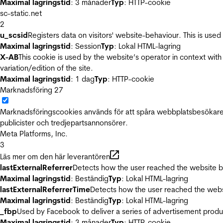
Maximal lagringstid
: 3 månader
Typ
: HTTP-cookie
sc-static.net
2
u_scsid
Registers data on visitors' website-behaviour. This is used 
Maximal lagringstid
: Session
Typ
: Lokal HTML-lagring
X-AB
This cookie is used by the website’s operator in context with 
variation/edition of the site.
Maximal lagringstid
: 1 dag
Typ
: HTTP-cookie
Marknadsföring
27
Marknadsföringscookies används för att spåra webbplatsbesökare.
publicister och tredjepartsannonsörer.
Meta Platforms, Inc.
3
Läs mer om den här leverantören
lastExternalReferrer
Detects how the user reached the website by 
Maximal lagringstid
: Beständig
Typ
: Lokal HTML-lagring
lastExternalReferrerTime
Detects how the user reached the websi
Maximal lagringstid
: Beständig
Typ
: Lokal HTML-lagring
_fbp
Used by Facebook to deliver a series of advertisement product
Maximal lagringstid
: 3 månader
Typ
: HTTP-cookie