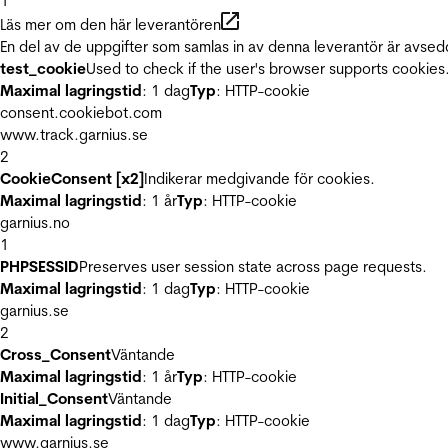
1
Läs mer om den här leverantören
En del av de uppgifter som samlas in av denna leverantör är avsed
test_cookie
Used to check if the user's browser supports cookies
Maximal lagringstid
: 1 dag
Typ
: HTTP-cookie
consent.cookiebot.com
www.track.garnius.se
2
CookieConsent [x2]
Indikerar medgivande för cookies.
Maximal lagringstid
: 1 år
Typ
: HTTP-cookie
garnius.no
1
PHPSESSID
Preserves user session state across page requests.
Maximal lagringstid
: 1 dag
Typ
: HTTP-cookie
garnius.se
2
Cross_Consent
Väntande
Maximal lagringstid
: 1 år
Typ
: HTTP-cookie
Initial_Consent
Väntande
Maximal lagringstid
: 1 dag
Typ
: HTTP-cookie
www.garnius.se