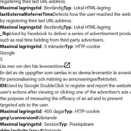
registering their last URL-address.
Maximal lagringstid
: Beständig
Typ
: Lokal HTML-lagring
lastExternalReferrerTime
Detects how the user reached the web
by registering their last URL-address.
Maximal lagringstid
: Beständig
Typ
: Lokal HTML-lagring
_fbp
Used by Facebook to deliver a series of advertisement produ
such as real time bidding from third party advertisers.
Maximal lagringstid
: 3 månader
Typ
: HTTP-cookie
Google
3
Läs mer om den här leverantören
En del av de uppgifter som samlas in av denna leverantör är avse
för personalisering och mätning av annonseringseffektivitet.
IDE
Used by Google DoubleClick to register and report the websit
user's actions after viewing or clicking one of the advertiser's ads 
the purpose of measuring the efficacy of an ad and to present
targeted ads to the user.
Maximal lagringstid
: 400 dagar
Typ
: HTTP-cookie
gmp\conversion#
Väntande
Maximal lagringstid
: Session
Typ
: Pixelspårare
ddm/activity/src=#
Väntande