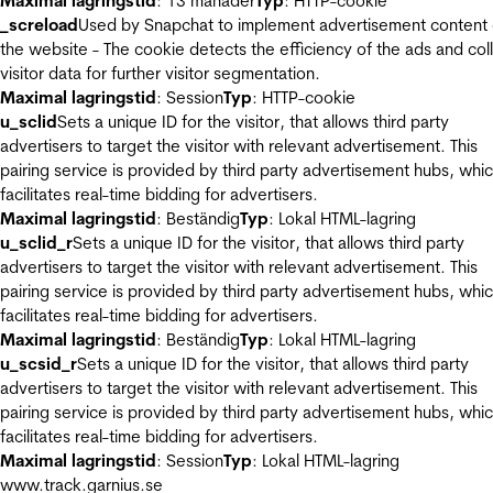
Maximal lagringstid
: 13 månader
Typ
: HTTP-cookie
_screload
Used by Snapchat to implement advertisement content
the website - The cookie detects the efficiency of the ads and col
visitor data for further visitor segmentation.
Maximal lagringstid
: Session
Typ
: HTTP-cookie
u_sclid
Sets a unique ID for the visitor, that allows third party
advertisers to target the visitor with relevant advertisement. This
pairing service is provided by third party advertisement hubs, whi
facilitates real-time bidding for advertisers.
Maximal lagringstid
: Beständig
Typ
: Lokal HTML-lagring
u_sclid_r
Sets a unique ID for the visitor, that allows third party
advertisers to target the visitor with relevant advertisement. This
pairing service is provided by third party advertisement hubs, whi
facilitates real-time bidding for advertisers.
Maximal lagringstid
: Beständig
Typ
: Lokal HTML-lagring
u_scsid_r
Sets a unique ID for the visitor, that allows third party
advertisers to target the visitor with relevant advertisement. This
pairing service is provided by third party advertisement hubs, whi
facilitates real-time bidding for advertisers.
Maximal lagringstid
: Session
Typ
: Lokal HTML-lagring
www.track.garnius.se