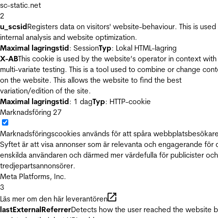
sc-static.net
2
u_scsid
Registers data on visitors' website-behaviour. This is used 
internal analysis and website optimization.
Maximal lagringstid
: Session
Typ
: Lokal HTML-lagring
X-AB
This cookie is used by the website’s operator in context with
multi-variate testing. This is a tool used to combine or change con
on the website. This allows the website to find the best
variation/edition of the site.
Maximal lagringstid
: 1 dag
Typ
: HTTP-cookie
Marknadsföring
27
Marknadsföringscookies används för att spåra webbplatsbesökare
Syftet är att visa annonser som är relevanta och engagerande för
enskilda användaren och därmed mer värdefulla för publicister och
tredjepartsannonsörer.
Meta Platforms, Inc.
3
Läs mer om den här leverantören
lastExternalReferrer
Detects how the user reached the website 