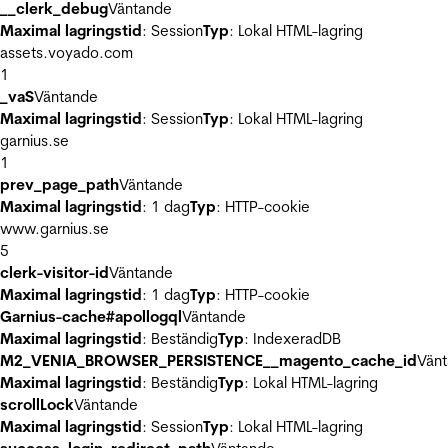
__clerk_debug
Väntande
Maximal lagringstid
: Session
Typ
: Lokal HTML-lagring
assets.voyado.com
1
_vaS
Väntande
Maximal lagringstid
: Session
Typ
: Lokal HTML-lagring
garnius.se
1
prev_page_path
Väntande
Maximal lagringstid
: 1 dag
Typ
: HTTP-cookie
www.garnius.se
5
clerk-visitor-id
Väntande
Maximal lagringstid
: 1 dag
Typ
: HTTP-cookie
Garnius-cache#apollogql
Väntande
Maximal lagringstid
: Beständig
Typ
: IndexeradDB
M2_VENIA_BROWSER_PERSISTENCE__magento_cache_id
Vän
Maximal lagringstid
: Beständig
Typ
: Lokal HTML-lagring
scrollLock
Väntande
Maximal lagringstid
: Session
Typ
: Lokal HTML-lagring