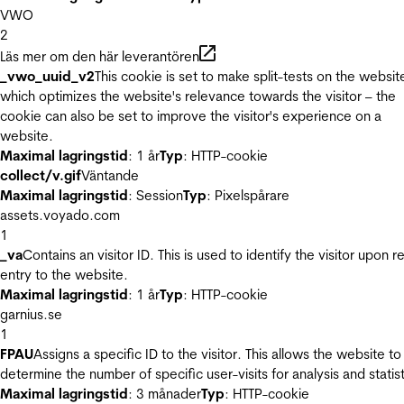
VWO
2
Läs mer om den här leverantören
_vwo_uuid_v2
This cookie is set to make split-tests on the websit
which optimizes the website's relevance towards the visitor – the
cookie can also be set to improve the visitor's experience on a
website.
Maximal lagringstid
: 1 år
Typ
: HTTP-cookie
collect/v.gif
Väntande
Maximal lagringstid
: Session
Typ
: Pixelspårare
assets.voyado.com
1
_va
Contains an visitor ID. This is used to identify the visitor upon r
entry to the website.
Maximal lagringstid
: 1 år
Typ
: HTTP-cookie
garnius.se
1
FPAU
Assigns a specific ID to the visitor. This allows the website to
determine the number of specific user-visits for analysis and statist
Maximal lagringstid
: 3 månader
Typ
: HTTP-cookie