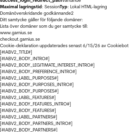
success_login_redirect_path
Väntande
Maximal lagringstid
: Session
Typ
: Lokal HTML-lagring
Domänöverskridande godkännande
2
Ditt samtycke gäller för följande domäner:
Lista över domäner som du ger samtycke till:
www.garnius.se
checkout.garnius.se
Cookie-deklaration uppdaterades senast 6/15/26 av
Cookiebot
[#IABV2_TITLE#]
[#IABV2_BODY_INTRO#]
[#IABV2_BODY_LEGITIMATE_INTEREST_INTRO#]
[#IABV2_BODY_PREFERENCE_INTRO#]
[#IABV2_LABEL_PURPOSES#]
[#IABV2_BODY_PURPOSES_INTRO#]
[#IABV2_BODY_PURPOSES#]
[#IABV2_LABEL_FEATURES#]
[#IABV2_BODY_FEATURES_INTRO#]
[#IABV2_BODY_FEATURES#]
[#IABV2_LABEL_PARTNERS#]
[#IABV2_BODY_PARTNERS_INTRO#]
[#IABV2_BODY_PARTNERS#]