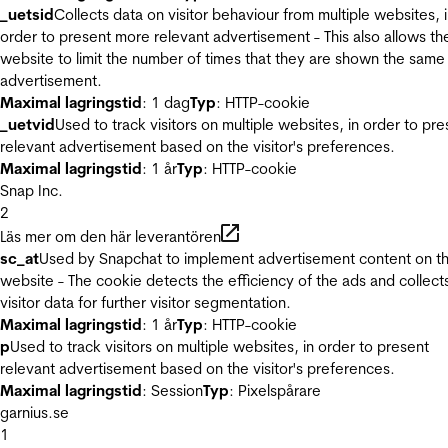
_uetsid
Collects data on visitor behaviour from multiple websites, 
order to present more relevant advertisement - This also allows th
website to limit the number of times that they are shown the same
advertisement.
Maximal lagringstid
: 1 dag
Typ
: HTTP-cookie
_uetvid
Used to track visitors on multiple websites, in order to pre
relevant advertisement based on the visitor's preferences.
Maximal lagringstid
: 1 år
Typ
: HTTP-cookie
Snap Inc.
2
Läs mer om den här leverantören
sc_at
Used by Snapchat to implement advertisement content on t
website - The cookie detects the efficiency of the ads and collect
visitor data for further visitor segmentation.
Maximal lagringstid
: 1 år
Typ
: HTTP-cookie
p
Used to track visitors on multiple websites, in order to present
relevant advertisement based on the visitor's preferences.
Maximal lagringstid
: Session
Typ
: Pixelspårare
garnius.se
1