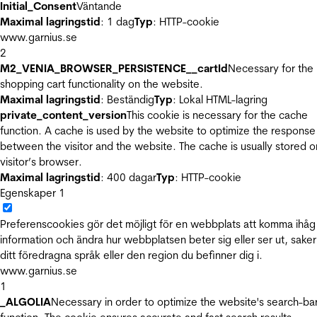
Initial_Consent
Väntande
Maximal lagringstid
: 1 dag
Typ
: HTTP-cookie
www.garnius.se
2
M2_VENIA_BROWSER_PERSISTENCE__cartId
Necessary for the
shopping cart functionality on the website.
Maximal lagringstid
: Beständig
Typ
: Lokal HTML-lagring
private_content_version
This cookie is necessary for the cache
function. A cache is used by the website to optimize the response
between the visitor and the website. The cache is usually stored o
visitor’s browser.
Maximal lagringstid
: 400 dagar
Typ
: HTTP-cookie
Egenskaper
1
Preferenscookies gör det möjligt för en webbplats att komma ihåg
information och ändra hur webbplatsen beter sig eller ser ut, sake
ditt föredragna språk eller den region du befinner dig i.
www.garnius.se
1
_ALGOLIA
Necessary in order to optimize the website's search-ba