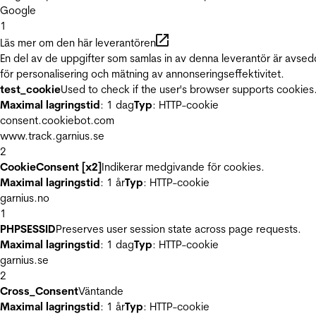
Google
1
Läs mer om den här leverantören
En del av de uppgifter som samlas in av denna leverantör är avse
för personalisering och mätning av annonseringseffektivitet.
test_cookie
Used to check if the user's browser supports cookies
Maximal lagringstid
: 1 dag
Typ
: HTTP-cookie
consent.cookiebot.com
www.track.garnius.se
2
CookieConsent [x2]
Indikerar medgivande för cookies.
Maximal lagringstid
: 1 år
Typ
: HTTP-cookie
garnius.no
1
PHPSESSID
Preserves user session state across page requests.
Maximal lagringstid
: 1 dag
Typ
: HTTP-cookie
garnius.se
2
Cross_Consent
Väntande
Maximal lagringstid
: 1 år
Typ
: HTTP-cookie