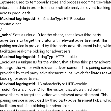
_gtmeec
Used to temporarily store and process ecommerce-relat
interaction data in order to ensure reliable analytics event tracking
across page loads.
Maximal lagringstid
: 3 månader
Typ
: HTTP-cookie
sc-static.net
7
_schn1
Sets a unique ID for the visitor, that allows third party
advertisers to target the visitor with relevant advertisement. This
pairing service is provided by third party advertisement hubs, whi
facilitates real-time bidding for advertisers.
Maximal lagringstid
: 1 dag
Typ
: HTTP-cookie
_scid
Sets a unique ID for the visitor, that allows third party advert
to target the visitor with relevant advertisement. This pairing servic
provided by third party advertisement hubs, which facilitates real-
bidding for advertisers.
Maximal lagringstid
: 13 månader
Typ
: HTTP-cookie
_scid_r
Sets a unique ID for the visitor, that allows third party
advertisers to target the visitor with relevant advertisement. This
pairing service is provided by third party advertisement hubs, whi
facilitates real-time bidding for advertisers.