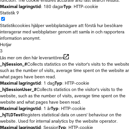
function. The cookie ensures accurate and fast search results.
Maximal lagringstid
: 180 dagar
Typ
: HTTP-cookie
Statistik
9
Statistikcookies hjälper webbplatsägare att förstå hur besökare
interagerar med webbplatser genom att samla in och rapportera
information anonymt.
Hotjar
3
Läs mer om den här leverantören
_hjSession_#
Collects statistics on the visitor's visits to the websit
such as the number of visits, average time spent on the website a
what pages have been read.
Maximal lagringstid
: 1 dag
Typ
: HTTP-cookie
_hjSessionUser_#
Collects statistics on the visitor's visits to the
website, such as the number of visits, average time spent on the
website and what pages have been read.
Maximal lagringstid
: 1 år
Typ
: HTTP-cookie
_hjTLDTest
Registers statistical data on users' behaviour on the
website. Used for internal analytics by the website operator.
Maximal lagringstid
: Session
Typ
: HTTP-cookie