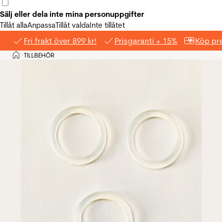
Sälj eller dela inte mina personuppgifter
Tillåt alla
Anpassa
Tillåt valda
Inte tillåtet
Fri frakt över 899 kr!
Prisgaranti + 15%
Köp pre
Hem
TILLBEHÖR
>