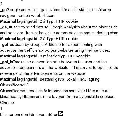
4
_ga
Google analytics, _ga används för att förstå hur besökaren
navigerar runt på webbplatsen
Maximal lagringstid
: 2 år
Typ
: HTTP-cookie
_ga_#
Used to send data to Google Analytics about the visitor's d
and behavior. Tracks the visitor across devices and marketing chan
Maximal lagringstid
: 2 år
Typ
: HTTP-cookie
_gcl_au
Used by Google AdSense for experimenting with
advertisement efficiency across websites using their services.
Maximal lagringstid
: 3 månader
Typ
: HTTP-cookie
_gcl_ls
Tracks the conversion rate between the user and the
advertisement banners on the website - This serves to optimise th
relevance of the advertisements on the website.
Maximal lagringstid
: Beständig
Typ
: Lokal HTML-lagring
Oklassificerad
8
Oklassificerade cookies är information som vi er i färd med att
klassificera, tillsammans med leverantörerna av enskilda cookies.
Clerk.io
1
Läs mer om den här leverantören