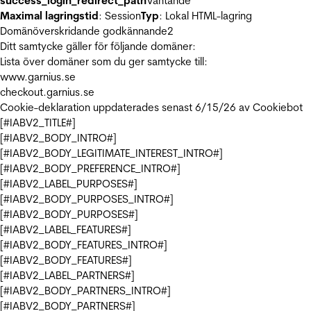
success_login_redirect_path
Väntande
Maximal lagringstid
: Session
Typ
: Lokal HTML-lagring
Domänöverskridande godkännande
2
Ditt samtycke gäller för följande domäner:
Lista över domäner som du ger samtycke till:
www.garnius.se
checkout.garnius.se
Cookie-deklaration uppdaterades senast 6/15/26 av
Cookiebot
[#IABV2_TITLE#]
[#IABV2_BODY_INTRO#]
[#IABV2_BODY_LEGITIMATE_INTEREST_INTRO#]
[#IABV2_BODY_PREFERENCE_INTRO#]
[#IABV2_LABEL_PURPOSES#]
[#IABV2_BODY_PURPOSES_INTRO#]
[#IABV2_BODY_PURPOSES#]
[#IABV2_LABEL_FEATURES#]
[#IABV2_BODY_FEATURES_INTRO#]
[#IABV2_BODY_FEATURES#]
[#IABV2_LABEL_PARTNERS#]
[#IABV2_BODY_PARTNERS_INTRO#]
[#IABV2_BODY_PARTNERS#]