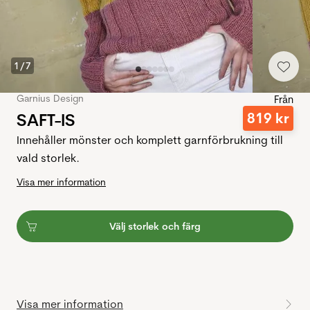
1
/
7
Garnius Design
Från
SAFT-IS
819
kr
Innehåller mönster och komplett garnförbrukning till
vald storlek.
Visa mer information
Välj storlek och färg
Visa mer information