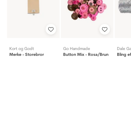
Kort og Godt
Go Handmade
Dale G
Merke - Storebror
Button Mix - Rosa/Brun
Bling e