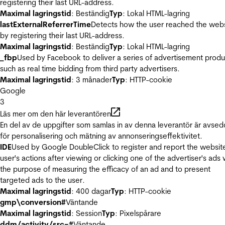
registering their last URL-address.
Maximal lagringstid
: Beständig
Typ
: Lokal HTML-lagring
lastExternalReferrerTime
Detects how the user reached the web
by registering their last URL-address.
Maximal lagringstid
: Beständig
Typ
: Lokal HTML-lagring
_fbp
Used by Facebook to deliver a series of advertisement produ
such as real time bidding from third party advertisers.
Maximal lagringstid
: 3 månader
Typ
: HTTP-cookie
Google
3
Läs mer om den här leverantören
En del av de uppgifter som samlas in av denna leverantör är avse
för personalisering och mätning av annonseringseffektivitet.
IDE
Used by Google DoubleClick to register and report the websit
user's actions after viewing or clicking one of the advertiser's ads 
the purpose of measuring the efficacy of an ad and to present
targeted ads to the user.
Maximal lagringstid
: 400 dagar
Typ
: HTTP-cookie
gmp\conversion#
Väntande
Maximal lagringstid
: Session
Typ
: Pixelspårare
ddm/activity/src=#
Väntande