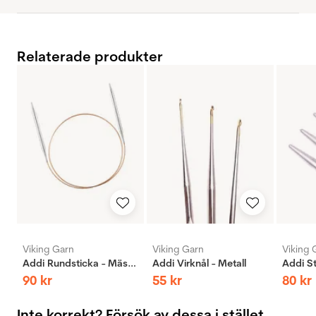
Relaterade produkter
Viking Garn
Viking Garn
Viking 
Addi Rundsticka - Mässing
Addi Virknål - Metall
90
kr
55
kr
80
kr
Inte korrekt? Försök av dessa i stället