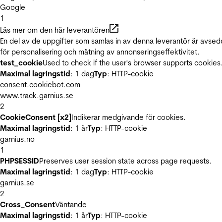
Google
1
Läs mer om den här leverantören
En del av de uppgifter som samlas in av denna leverantör är avse
för personalisering och mätning av annonseringseffektivitet.
test_cookie
Used to check if the user's browser supports cookies
Maximal lagringstid
: 1 dag
Typ
: HTTP-cookie
consent.cookiebot.com
www.track.garnius.se
2
CookieConsent [x2]
Indikerar medgivande för cookies.
Maximal lagringstid
: 1 år
Typ
: HTTP-cookie
garnius.no
1
PHPSESSID
Preserves user session state across page requests.
Maximal lagringstid
: 1 dag
Typ
: HTTP-cookie
garnius.se
2
Cross_Consent
Väntande
Maximal lagringstid
: 1 år
Typ
: HTTP-cookie