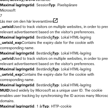
Maximal lagringstid
: Session
Typ
: Pixelspårare
Microsoft
7
Läs mer om den här leverantören
_uetsid
Used to track visitors on multiple websites, in order to pre
relevant advertisement based on the visitor's preferences.
Maximal lagringstid
: Beständig
Typ
: Lokal HTML-lagring
_uetsid_exp
Contains the expiry-date for the cookie with
corresponding name.
Maximal lagringstid
: Beständig
Typ
: Lokal HTML-lagring
_uetvid
Used to track visitors on multiple websites, in order to pre
relevant advertisement based on the visitor's preferences.
Maximal lagringstid
: Beständig
Typ
: Lokal HTML-lagring
_uetvid_exp
Contains the expiry-date for the cookie with
corresponding name.
Maximal lagringstid
: Beständig
Typ
: Lokal HTML-lagring
MUID
Used widely by Microsoft as a unique user ID. The cookie
enables user tracking by synchronising the ID across many Microso
domains.
Maximal lagringstid
: 1 år
Typ
: HTTP-cookie