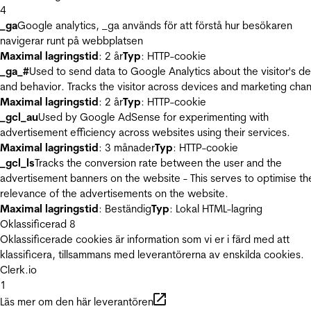
4
_ga
Google analytics, _ga används för att förstå hur besökaren
navigerar runt på webbplatsen
Maximal lagringstid
: 2 år
Typ
: HTTP-cookie
_ga_#
Used to send data to Google Analytics about the visitor's d
and behavior. Tracks the visitor across devices and marketing chan
Maximal lagringstid
: 2 år
Typ
: HTTP-cookie
_gcl_au
Used by Google AdSense for experimenting with
advertisement efficiency across websites using their services.
Maximal lagringstid
: 3 månader
Typ
: HTTP-cookie
_gcl_ls
Tracks the conversion rate between the user and the
advertisement banners on the website - This serves to optimise th
relevance of the advertisements on the website.
Maximal lagringstid
: Beständig
Typ
: Lokal HTML-lagring
Oklassificerad
8
Oklassificerade cookies är information som vi er i färd med att
klassificera, tillsammans med leverantörerna av enskilda cookies.
Clerk.io
1
Läs mer om den här leverantören