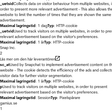
_uetsid
Collects data on visitor behaviour from multiple websites, 
order to present more relevant advertisement - This also allows th
website to limit the number of times that they are shown the same
advertisement.
Maximal lagringstid
: 1 dag
Typ
: HTTP-cookie
_uetvid
Used to track visitors on multiple websites, in order to pre
relevant advertisement based on the visitor's preferences.
Maximal lagringstid
: 1 år
Typ
: HTTP-cookie
Snap Inc.
2
Läs mer om den här leverantören
sc_at
Used by Snapchat to implement advertisement content on t
website - The cookie detects the efficiency of the ads and collect
visitor data for further visitor segmentation.
Maximal lagringstid
: 1 år
Typ
: HTTP-cookie
p
Used to track visitors on multiple websites, in order to present
relevant advertisement based on the visitor's preferences.
Maximal lagringstid
: Session
Typ
: Pixelspårare
garnius.se
1