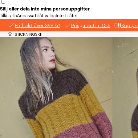
Sälj eller dela inte mina personuppgifter
Tillåt alla
Anpassa
Tillåt valda
Inte tillåtet
Fri frakt över 899 kr!
Prisgaranti + 15%
Köp pre
Hem
STICKNINGSKIT
>