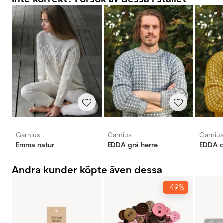
Garnius
Garnius
Garniu
Emma natur
EDDA grå herre
EDDA o
Andra kunder köpte även dessa
-49%