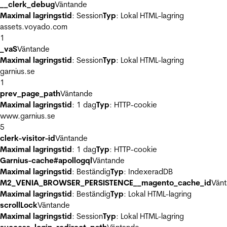
__clerk_debug
Väntande
Maximal lagringstid
: Session
Typ
: Lokal HTML-lagring
assets.voyado.com
1
_vaS
Väntande
Maximal lagringstid
: Session
Typ
: Lokal HTML-lagring
garnius.se
1
prev_page_path
Väntande
Maximal lagringstid
: 1 dag
Typ
: HTTP-cookie
www.garnius.se
5
clerk-visitor-id
Väntande
Maximal lagringstid
: 1 dag
Typ
: HTTP-cookie
Garnius-cache#apollogql
Väntande
Maximal lagringstid
: Beständig
Typ
: IndexeradDB
M2_VENIA_BROWSER_PERSISTENCE__magento_cache_id
Vän
Maximal lagringstid
: Beständig
Typ
: Lokal HTML-lagring
scrollLock
Väntande
Maximal lagringstid
: Session
Typ
: Lokal HTML-lagring