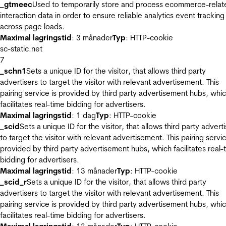
_gtmeec
Used to temporarily store and process ecommerce-relat
interaction data in order to ensure reliable analytics event tracking
across page loads.
Maximal lagringstid
: 3 månader
Typ
: HTTP-cookie
sc-static.net
7
_schn1
Sets a unique ID for the visitor, that allows third party
advertisers to target the visitor with relevant advertisement. This
pairing service is provided by third party advertisement hubs, whi
facilitates real-time bidding for advertisers.
Maximal lagringstid
: 1 dag
Typ
: HTTP-cookie
_scid
Sets a unique ID for the visitor, that allows third party advert
to target the visitor with relevant advertisement. This pairing servic
provided by third party advertisement hubs, which facilitates real-
bidding for advertisers.
Maximal lagringstid
: 13 månader
Typ
: HTTP-cookie
_scid_r
Sets a unique ID for the visitor, that allows third party
advertisers to target the visitor with relevant advertisement. This
pairing service is provided by third party advertisement hubs, whi
facilitates real-time bidding for advertisers.