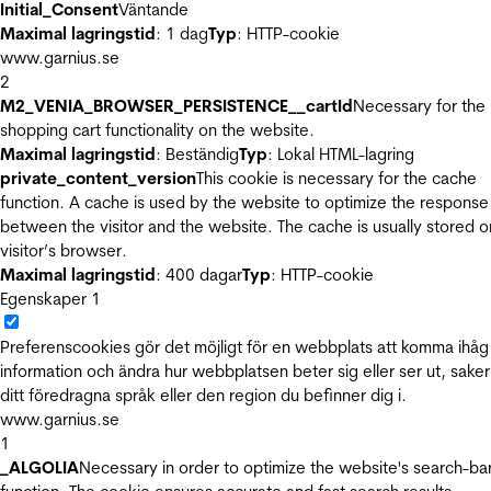
Initial_Consent
Väntande
Maximal lagringstid
: 1 dag
Typ
: HTTP-cookie
www.garnius.se
2
M2_VENIA_BROWSER_PERSISTENCE__cartId
Necessary for the
shopping cart functionality on the website.
Maximal lagringstid
: Beständig
Typ
: Lokal HTML-lagring
private_content_version
This cookie is necessary for the cache
function. A cache is used by the website to optimize the response
between the visitor and the website. The cache is usually stored o
visitor’s browser.
Maximal lagringstid
: 400 dagar
Typ
: HTTP-cookie
Egenskaper
1
Preferenscookies gör det möjligt för en webbplats att komma ihåg
information och ändra hur webbplatsen beter sig eller ser ut, sake
ditt föredragna språk eller den region du befinner dig i.
www.garnius.se
1
_ALGOLIA
Necessary in order to optimize the website's search-ba