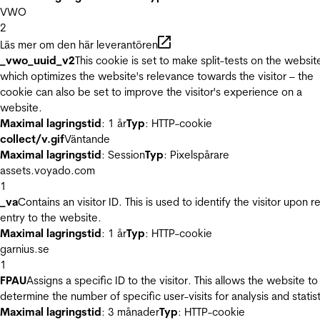
VWO
2
Läs mer om den här leverantören
_vwo_uuid_v2
This cookie is set to make split-tests on the websit
which optimizes the website's relevance towards the visitor – the
cookie can also be set to improve the visitor's experience on a
website.
Maximal lagringstid
: 1 år
Typ
: HTTP-cookie
collect/v.gif
Väntande
Maximal lagringstid
: Session
Typ
: Pixelspårare
assets.voyado.com
1
_va
Contains an visitor ID. This is used to identify the visitor upon r
entry to the website.
Maximal lagringstid
: 1 år
Typ
: HTTP-cookie
garnius.se
1
FPAU
Assigns a specific ID to the visitor. This allows the website to
determine the number of specific user-visits for analysis and statist
Maximal lagringstid
: 3 månader
Typ
: HTTP-cookie