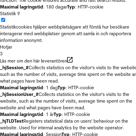
function. The cookie ensures accurate and fast search results.
Maximal lagringstid
: 180 dagar
Typ
: HTTP-cookie
Statistik
9
Statistikcookies hjälper webbplatsägare att förstå hur besökare
interagerar med webbplatser genom att samla in och rapportera
information anonymt.
Hotjar
3
Läs mer om den här leverantören
_hjSession_#
Collects statistics on the visitor's visits to the websit
such as the number of visits, average time spent on the website a
what pages have been read.
Maximal lagringstid
: 1 dag
Typ
: HTTP-cookie
_hjSessionUser_#
Collects statistics on the visitor's visits to the
website, such as the number of visits, average time spent on the
website and what pages have been read.
Maximal lagringstid
: 1 år
Typ
: HTTP-cookie
_hjTLDTest
Registers statistical data on users' behaviour on the
website. Used for internal analytics by the website operator.
Maximal lagringstid
: Session
Typ
: HTTP-cookie