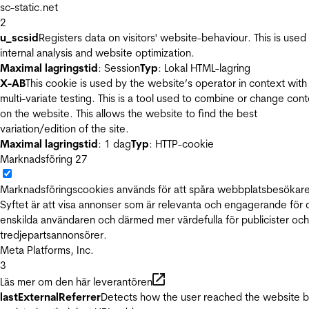
sc-static.net
2
u_scsid
Registers data on visitors' website-behaviour. This is used 
internal analysis and website optimization.
Maximal lagringstid
: Session
Typ
: Lokal HTML-lagring
X-AB
This cookie is used by the website’s operator in context with
multi-variate testing. This is a tool used to combine or change con
on the website. This allows the website to find the best
variation/edition of the site.
Maximal lagringstid
: 1 dag
Typ
: HTTP-cookie
Marknadsföring
27
Marknadsföringscookies används för att spåra webbplatsbesökare
Syftet är att visa annonser som är relevanta och engagerande för
enskilda användaren och därmed mer värdefulla för publicister och
tredjepartsannonsörer.
Meta Platforms, Inc.
3
Läs mer om den här leverantören
lastExternalReferrer
Detects how the user reached the website 