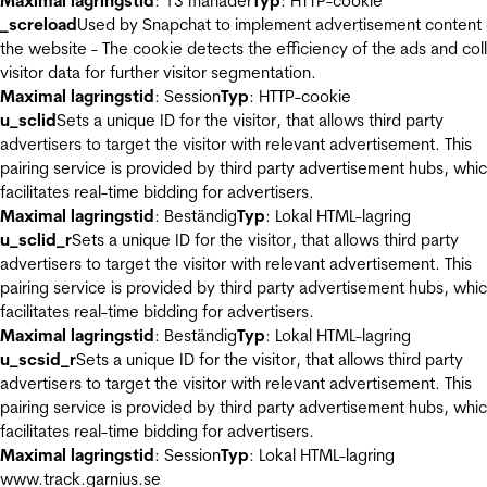
Maximal lagringstid
: 13 månader
Typ
: HTTP-cookie
_screload
Used by Snapchat to implement advertisement content
the website - The cookie detects the efficiency of the ads and col
visitor data for further visitor segmentation.
Maximal lagringstid
: Session
Typ
: HTTP-cookie
u_sclid
Sets a unique ID for the visitor, that allows third party
advertisers to target the visitor with relevant advertisement. This
pairing service is provided by third party advertisement hubs, whi
facilitates real-time bidding for advertisers.
Maximal lagringstid
: Beständig
Typ
: Lokal HTML-lagring
u_sclid_r
Sets a unique ID for the visitor, that allows third party
advertisers to target the visitor with relevant advertisement. This
pairing service is provided by third party advertisement hubs, whi
facilitates real-time bidding for advertisers.
Maximal lagringstid
: Beständig
Typ
: Lokal HTML-lagring
u_scsid_r
Sets a unique ID for the visitor, that allows third party
advertisers to target the visitor with relevant advertisement. This
pairing service is provided by third party advertisement hubs, whi
facilitates real-time bidding for advertisers.
Maximal lagringstid
: Session
Typ
: Lokal HTML-lagring
www.track.garnius.se