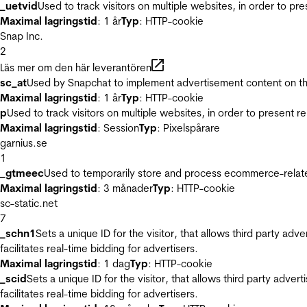
_uetvid
Used to track visitors on multiple websites, in order to pr
Maximal lagringstid
: 1 år
Typ
: HTTP-cookie
Snap Inc.
2
Läs mer om den här leverantören
sc_at
Used by Snapchat to implement advertisement content on the w
Maximal lagringstid
: 1 år
Typ
: HTTP-cookie
p
Used to track visitors on multiple websites, in order to present 
Maximal lagringstid
: Session
Typ
: Pixelspårare
garnius.se
1
_gtmeec
Used to temporarily store and process ecommerce-related 
Maximal lagringstid
: 3 månader
Typ
: HTTP-cookie
sc-static.net
7
_schn1
Sets a unique ID for the visitor, that allows third party adv
facilitates real-time bidding for advertisers.
Maximal lagringstid
: 1 dag
Typ
: HTTP-cookie
_scid
Sets a unique ID for the visitor, that allows third party adver
facilitates real-time bidding for advertisers.