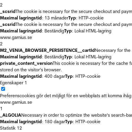
2
_scsrid
The cookie is necessary for the secure checkout and payme
Maximal lagringstid
: 13 månader
Typ
: HTTP-cookie
_scsrid
The cookie is necessary for the secure checkout and payme
Maximal lagringstid
: Beständig
Typ
: Lokal HTML-lagring
www.garnius.se
2
M2_VENIA_BROWSER_PERSISTENCE__cartId
Necessary for the 
Maximal lagringstid
: Beständig
Typ
: Lokal HTML-lagring
private_content_version
This cookie is necessary for the cache 
stored on the visitor’s browser.
Maximal lagringstid
: 400 dagar
Typ
: HTTP-cookie
Egenskaper
1
Preferenscookies gör det möjligt för en webbplats att komma ihåg i
www.garnius.se
1
_ALGOLIA
Necessary in order to optimize the website's search-bar
Maximal lagringstid
: 180 dagar
Typ
: HTTP-cookie
Statistik
12