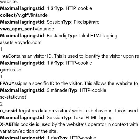
website.
Maximal lagringstid
: 1 år
Typ
: HTTP-cookie
collect/v.gif
Väntande
Maximal lagringstid
: Session
Typ
: Pixelspårare
vwo_apm_sent
Väntande
Maximal lagringstid
: Beständig
Typ
: Lokal HTML-lagring
assets.voyado.com
1
_va
Contains an visitor ID. This is used to identify the visitor upon 
Maximal lagringstid
: 1 år
Typ
: HTTP-cookie
garnius.se
1
FPAU
Assigns a specific ID to the visitor. This allows the website to
Maximal lagringstid
: 3 månader
Typ
: HTTP-cookie
sc-static.net
2
u_scsid
Registers data on visitors' website-behaviour. This is used 
Maximal lagringstid
: Session
Typ
: Lokal HTML-lagring
X-AB
This cookie is used by the website’s operator in context with 
variation/edition of the site.
Maximal lagringstid
: 1 dag
Typ
: HTTP-cookie