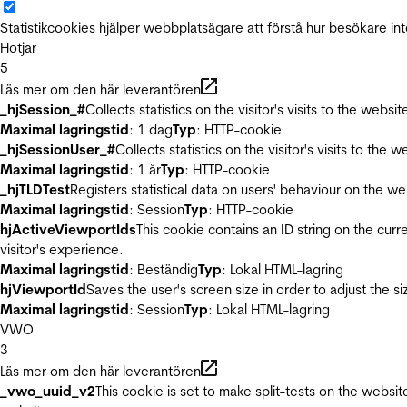
Statistikcookies hjälper webbplatsägare att förstå hur besökare 
Hotjar
5
Läs mer om den här leverantören
_hjSession_#
Collects statistics on the visitor's visits to the we
Maximal lagringstid
: 1 dag
Typ
: HTTP-cookie
_hjSessionUser_#
Collects statistics on the visitor's visits to t
Maximal lagringstid
: 1 år
Typ
: HTTP-cookie
_hjTLDTest
Registers statistical data on users' behaviour on the we
Maximal lagringstid
: Session
Typ
: HTTP-cookie
hjActiveViewportIds
This cookie contains an ID string on the curr
visitor's experience.
Maximal lagringstid
: Beständig
Typ
: Lokal HTML-lagring
hjViewportId
Saves the user's screen size in order to adjust the s
Maximal lagringstid
: Session
Typ
: Lokal HTML-lagring
VWO
3
Läs mer om den här leverantören
_vwo_uuid_v2
This cookie is set to make split-tests on the websi