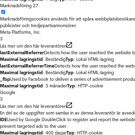
Marknadsföring
27
Marknadsföringscookies används för att spåra webbplatsbesökare.
publicister och tredjepartsannonsörer.
Meta Platforms, Inc.
3
Läs mer om den här leverantören
lastExternalReferrer
Detects how the user reached the website by 
Maximal lagringstid
: Beständig
Typ
: Lokal HTML-lagring
lastExternalReferrerTime
Detects how the user reached the websi
Maximal lagringstid
: Beständig
Typ
: Lokal HTML-lagring
_fbp
Used by Facebook to deliver a series of advertisement product
Maximal lagringstid
: 3 månader
Typ
: HTTP-cookie
Google
3
Läs mer om den här leverantören
En del av de uppgifter som samlas in av denna leverantör är avsed
IDE
Used by Google DoubleClick to register and report the website u
present targeted ads to the user.
Maximal lagringstid
: 400 dagar
Typ
: HTTP-cookie