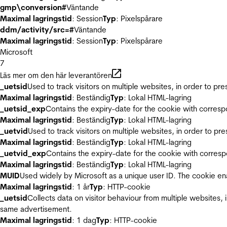
gmp\conversion#
Väntande
Maximal lagringstid
: Session
Typ
: Pixelspårare
ddm/activity/src=#
Väntande
Maximal lagringstid
: Session
Typ
: Pixelspårare
Microsoft
7
Läs mer om den här leverantören
_uetsid
Used to track visitors on multiple websites, in order to pr
Maximal lagringstid
: Beständig
Typ
: Lokal HTML-lagring
_uetsid_exp
Contains the expiry-date for the cookie with corres
Maximal lagringstid
: Beständig
Typ
: Lokal HTML-lagring
_uetvid
Used to track visitors on multiple websites, in order to pr
Maximal lagringstid
: Beständig
Typ
: Lokal HTML-lagring
_uetvid_exp
Contains the expiry-date for the cookie with corres
Maximal lagringstid
: Beständig
Typ
: Lokal HTML-lagring
MUID
Used widely by Microsoft as a unique user ID. The cookie en
Maximal lagringstid
: 1 år
Typ
: HTTP-cookie
_uetsid
Collects data on visitor behaviour from multiple websites, 
same advertisement.
Maximal lagringstid
: 1 dag
Typ
: HTTP-cookie