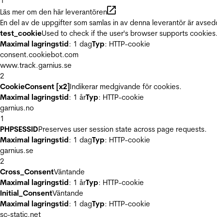
1
Läs mer om den här leverantören
En del av de uppgifter som samlas in av denna leverantör är avsed
test_cookie
Used to check if the user's browser supports cookies
Maximal lagringstid
: 1 dag
Typ
: HTTP-cookie
consent.cookiebot.com
www.track.garnius.se
2
CookieConsent [x2]
Indikerar medgivande för cookies.
Maximal lagringstid
: 1 år
Typ
: HTTP-cookie
garnius.no
1
PHPSESSID
Preserves user session state across page requests.
Maximal lagringstid
: 1 dag
Typ
: HTTP-cookie
garnius.se
2
Cross_Consent
Väntande
Maximal lagringstid
: 1 år
Typ
: HTTP-cookie
Initial_Consent
Väntande
Maximal lagringstid
: 1 dag
Typ
: HTTP-cookie
sc-static.net