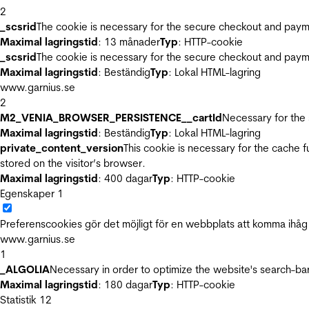
2
_scsrid
The cookie is necessary for the secure checkout and payme
Maximal lagringstid
: 13 månader
Typ
: HTTP-cookie
_scsrid
The cookie is necessary for the secure checkout and payme
Maximal lagringstid
: Beständig
Typ
: Lokal HTML-lagring
www.garnius.se
2
M2_VENIA_BROWSER_PERSISTENCE__cartId
Necessary for the 
Maximal lagringstid
: Beständig
Typ
: Lokal HTML-lagring
private_content_version
This cookie is necessary for the cache 
stored on the visitor’s browser.
Maximal lagringstid
: 400 dagar
Typ
: HTTP-cookie
Egenskaper
1
Preferenscookies gör det möjligt för en webbplats att komma ihåg i
www.garnius.se
1
_ALGOLIA
Necessary in order to optimize the website's search-bar
Maximal lagringstid
: 180 dagar
Typ
: HTTP-cookie
Statistik
12