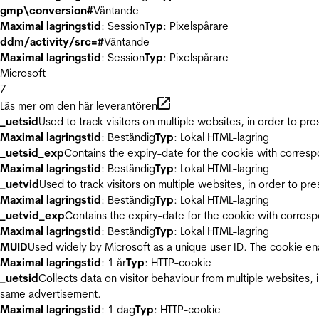
gmp\conversion#
Väntande
Maximal lagringstid
: Session
Typ
: Pixelspårare
ddm/activity/src=#
Väntande
Maximal lagringstid
: Session
Typ
: Pixelspårare
Microsoft
7
Läs mer om den här leverantören
_uetsid
Used to track visitors on multiple websites, in order to pr
Maximal lagringstid
: Beständig
Typ
: Lokal HTML-lagring
_uetsid_exp
Contains the expiry-date for the cookie with corres
Maximal lagringstid
: Beständig
Typ
: Lokal HTML-lagring
_uetvid
Used to track visitors on multiple websites, in order to pr
Maximal lagringstid
: Beständig
Typ
: Lokal HTML-lagring
_uetvid_exp
Contains the expiry-date for the cookie with corres
Maximal lagringstid
: Beständig
Typ
: Lokal HTML-lagring
MUID
Used widely by Microsoft as a unique user ID. The cookie en
Maximal lagringstid
: 1 år
Typ
: HTTP-cookie
_uetsid
Collects data on visitor behaviour from multiple websites, 
same advertisement.
Maximal lagringstid
: 1 dag
Typ
: HTTP-cookie