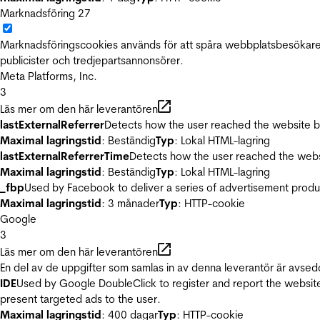
Marknadsföring
27
Marknadsföringscookies används för att spåra webbplatsbesökare.
publicister och tredjepartsannonsörer.
Meta Platforms, Inc.
3
Läs mer om den här leverantören
lastExternalReferrer
Detects how the user reached the website by 
Maximal lagringstid
: Beständig
Typ
: Lokal HTML-lagring
lastExternalReferrerTime
Detects how the user reached the websi
Maximal lagringstid
: Beständig
Typ
: Lokal HTML-lagring
_fbp
Used by Facebook to deliver a series of advertisement product
Maximal lagringstid
: 3 månader
Typ
: HTTP-cookie
Google
3
Läs mer om den här leverantören
En del av de uppgifter som samlas in av denna leverantör är avsed
IDE
Used by Google DoubleClick to register and report the website u
present targeted ads to the user.
Maximal lagringstid
: 400 dagar
Typ
: HTTP-cookie