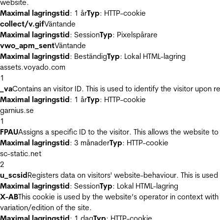
website.
Maximal lagringstid
: 1 år
Typ
: HTTP-cookie
collect/v.gif
Väntande
Maximal lagringstid
: Session
Typ
: Pixelspårare
vwo_apm_sent
Väntande
Maximal lagringstid
: Beständig
Typ
: Lokal HTML-lagring
assets.voyado.com
1
_va
Contains an visitor ID. This is used to identify the visitor upon 
Maximal lagringstid
: 1 år
Typ
: HTTP-cookie
garnius.se
1
FPAU
Assigns a specific ID to the visitor. This allows the website to
Maximal lagringstid
: 3 månader
Typ
: HTTP-cookie
sc-static.net
2
u_scsid
Registers data on visitors' website-behaviour. This is used 
Maximal lagringstid
: Session
Typ
: Lokal HTML-lagring
X-AB
This cookie is used by the website’s operator in context with 
variation/edition of the site.
Maximal lagringstid
: 1 dag
Typ
: HTTP-cookie