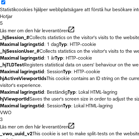
Statistikcookies hjälper webbplatsägare att förstå hur besökare 
Hotjar
5
Läs mer om den här leverantören
_hjSession_#
Collects statistics on the visitor's visits to the we
Maximal lagringstid
: 1 dag
Typ
: HTTP-cookie
_hjSessionUser_#
Collects statistics on the visitor's visits to t
Maximal lagringstid
: 1 år
Typ
: HTTP-cookie
_hjTLDTest
Registers statistical data on users' behaviour on the we
Maximal lagringstid
: Session
Typ
: HTTP-cookie
hjActiveViewportIds
This cookie contains an ID string on the curr
visitor's experience.
Maximal lagringstid
: Beständig
Typ
: Lokal HTML-lagring
hjViewportId
Saves the user's screen size in order to adjust the s
Maximal lagringstid
: Session
Typ
: Lokal HTML-lagring
VWO
3
Läs mer om den här leverantören
_vwo_uuid_v2
This cookie is set to make split-tests on the websi