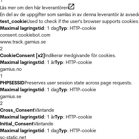
1
Läs mer om den här leverantören
En del av de uppgifter som samlas in av denna leverantör är avsed
test_cookie
Used to check if the user's browser supports cookies
Maximal lagringstid
: 1 dag
Typ
: HTTP-cookie
consent.cookiebot.com
www.track.garnius.se
2
CookieConsent [x2]
Indikerar medgivande för cookies.
Maximal lagringstid
: 1 år
Typ
: HTTP-cookie
garnius.no
1
PHPSESSID
Preserves user session state across page requests.
Maximal lagringstid
: 1 dag
Typ
: HTTP-cookie
garnius.se
2
Cross_Consent
Väntande
Maximal lagringstid
: 1 år
Typ
: HTTP-cookie
Initial_Consent
Väntande
Maximal lagringstid
: 1 dag
Typ
: HTTP-cookie
sc-static.net