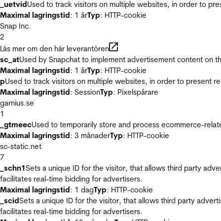
_uetvid
Used to track visitors on multiple websites, in order to pr
Maximal lagringstid
: 1 år
Typ
: HTTP-cookie
Snap Inc.
2
Läs mer om den här leverantören
sc_at
Used by Snapchat to implement advertisement content on the w
Maximal lagringstid
: 1 år
Typ
: HTTP-cookie
p
Used to track visitors on multiple websites, in order to present 
Maximal lagringstid
: Session
Typ
: Pixelspårare
garnius.se
1
_gtmeec
Used to temporarily store and process ecommerce-related 
Maximal lagringstid
: 3 månader
Typ
: HTTP-cookie
sc-static.net
7
_schn1
Sets a unique ID for the visitor, that allows third party adv
facilitates real-time bidding for advertisers.
Maximal lagringstid
: 1 dag
Typ
: HTTP-cookie
_scid
Sets a unique ID for the visitor, that allows third party adver
facilitates real-time bidding for advertisers.