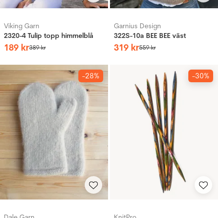
Viking Garn
Garnius Design
2320-4 Tulip topp himmelblå
322S-10a BEE BEE väst
189
kr
319
kr
389
kr
559
kr
-28%
-30%
Dale Garn
KnitPro