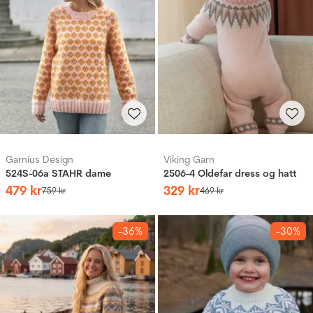
Garnius Design
Viking Garn
524S-06a STAHR dame
2506-4 Oldefar dress og hatt
479
kr
329
kr
759
kr
469
kr
-36%
-30%