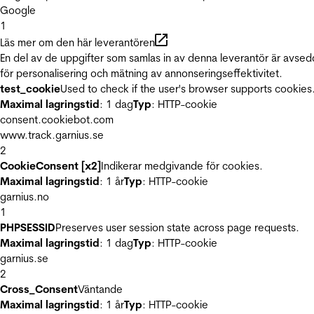
Google
1
Läs mer om den här leverantören
En del av de uppgifter som samlas in av denna leverantör är avse
för personalisering och mätning av annonseringseffektivitet.
test_cookie
Used to check if the user's browser supports cookies
Maximal lagringstid
: 1 dag
Typ
: HTTP-cookie
consent.cookiebot.com
www.track.garnius.se
2
CookieConsent [x2]
Indikerar medgivande för cookies.
Maximal lagringstid
: 1 år
Typ
: HTTP-cookie
garnius.no
1
PHPSESSID
Preserves user session state across page requests.
Maximal lagringstid
: 1 dag
Typ
: HTTP-cookie
garnius.se
2
Cross_Consent
Väntande
Maximal lagringstid
: 1 år
Typ
: HTTP-cookie