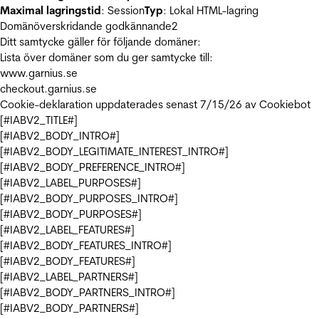
Maximal lagringstid
: Session
Typ
: Lokal HTML-lagring
Domänöverskridande godkännande
2
Ditt samtycke gäller för följande domäner:
Lista över domäner som du ger samtycke till:
www.garnius.se
checkout.garnius.se
Cookie-deklaration uppdaterades senast 7/15/26 av
Cookiebot
[#IABV2_TITLE#]
[#IABV2_BODY_INTRO#]
[#IABV2_BODY_LEGITIMATE_INTEREST_INTRO#]
[#IABV2_BODY_PREFERENCE_INTRO#]
[#IABV2_LABEL_PURPOSES#]
[#IABV2_BODY_PURPOSES_INTRO#]
[#IABV2_BODY_PURPOSES#]
[#IABV2_LABEL_FEATURES#]
[#IABV2_BODY_FEATURES_INTRO#]
[#IABV2_BODY_FEATURES#]
[#IABV2_LABEL_PARTNERS#]
[#IABV2_BODY_PARTNERS_INTRO#]
[#IABV2_BODY_PARTNERS#]