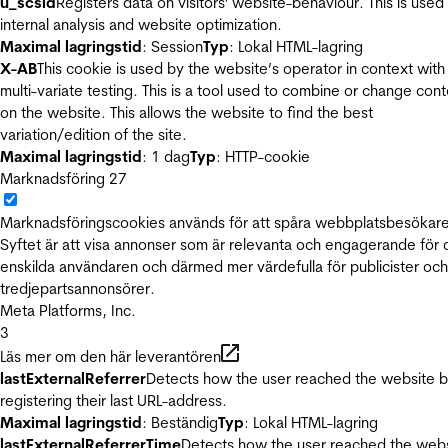
u_scsid
Registers data on visitors' website-behaviour. This is used 
internal analysis and website optimization.
Maximal lagringstid
: Session
Typ
: Lokal HTML-lagring
X-AB
This cookie is used by the website’s operator in context with
multi-variate testing. This is a tool used to combine or change con
on the website. This allows the website to find the best
variation/edition of the site.
Maximal lagringstid
: 1 dag
Typ
: HTTP-cookie
Marknadsföring
27
Marknadsföringscookies används för att spåra webbplatsbesökare
Syftet är att visa annonser som är relevanta och engagerande för
enskilda användaren och därmed mer värdefulla för publicister och
tredjepartsannonsörer.
Meta Platforms, Inc.
3
Läs mer om den här leverantören
lastExternalReferrer
Detects how the user reached the website 
registering their last URL-address.
Maximal lagringstid
: Beständig
Typ
: Lokal HTML-lagring
lastExternalReferrerTime
Detects how the user reached the web