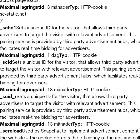
across page loads.
Maximal lagringstid
: 3 månader
Typ
: HTTP-cookie
sc-static.net
7
_schn1
Sets a unique ID for the visitor, that allows third party
advertisers to target the visitor with relevant advertisement. This
pairing service is provided by third party advertisement hubs, whi
facilitates real-time bidding for advertisers.
Maximal lagringstid
: 1 dag
Typ
: HTTP-cookie
_scid
Sets a unique ID for the visitor, that allows third party advert
to target the visitor with relevant advertisement. This pairing servic
provided by third party advertisement hubs, which facilitates real-
bidding for advertisers.
Maximal lagringstid
: 13 månader
Typ
: HTTP-cookie
_scid_r
Sets a unique ID for the visitor, that allows third party
advertisers to target the visitor with relevant advertisement. This
pairing service is provided by third party advertisement hubs, whi
facilitates real-time bidding for advertisers.
Maximal lagringstid
: 13 månader
Typ
: HTTP-cookie
_screload
Used by Snapchat to implement advertisement content
the website - The cookie detects the efficiency of the ads and col