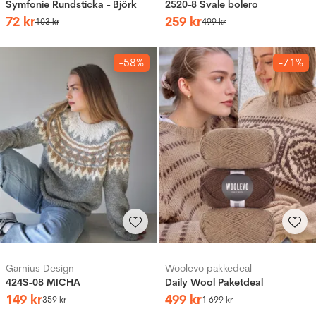
Symfonie Rundsticka - Björk
2520-8 Svale bolero
72
kr
259
kr
103
kr
499
kr
-58%
-71%
Garnius Design
Woolevo pakkedeal
424S-08 MICHA
Daily Wool Paketdeal
149
kr
499
kr
359
kr
1
699
kr