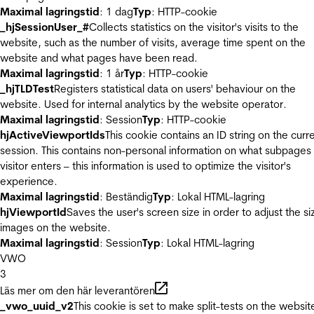
Maximal lagringstid
: 1 dag
Typ
: HTTP-cookie
_hjSessionUser_#
Collects statistics on the visitor's visits to the
website, such as the number of visits, average time spent on the
website and what pages have been read.
Maximal lagringstid
: 1 år
Typ
: HTTP-cookie
_hjTLDTest
Registers statistical data on users' behaviour on the
website. Used for internal analytics by the website operator.
Maximal lagringstid
: Session
Typ
: HTTP-cookie
hjActiveViewportIds
This cookie contains an ID string on the curr
session. This contains non-personal information on what subpages
visitor enters – this information is used to optimize the visitor's
experience.
Maximal lagringstid
: Beständig
Typ
: Lokal HTML-lagring
hjViewportId
Saves the user's screen size in order to adjust the si
images on the website.
Maximal lagringstid
: Session
Typ
: Lokal HTML-lagring
VWO
3
Läs mer om den här leverantören
_vwo_uuid_v2
This cookie is set to make split-tests on the websit