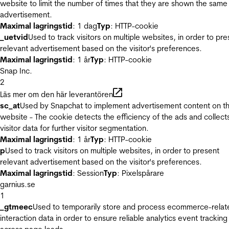
website to limit the number of times that they are shown the same
advertisement.
Maximal lagringstid
: 1 dag
Typ
: HTTP-cookie
_uetvid
Used to track visitors on multiple websites, in order to pre
relevant advertisement based on the visitor's preferences.
Maximal lagringstid
: 1 år
Typ
: HTTP-cookie
Snap Inc.
2
Läs mer om den här leverantören
sc_at
Used by Snapchat to implement advertisement content on t
website - The cookie detects the efficiency of the ads and collect
visitor data for further visitor segmentation.
Maximal lagringstid
: 1 år
Typ
: HTTP-cookie
p
Used to track visitors on multiple websites, in order to present
relevant advertisement based on the visitor's preferences.
Maximal lagringstid
: Session
Typ
: Pixelspårare
garnius.se
1
_gtmeec
Used to temporarily store and process ecommerce-relat
interaction data in order to ensure reliable analytics event tracking