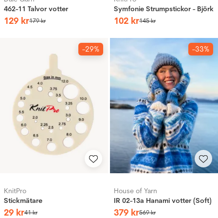
462-11 Talvor votter
Symfonie Strumpstickor - Björk
129
kr
102
kr
179
kr
145
kr
-29%
-33%
KnitPro
House of Yarn
Stickmätare
IR 02-13a Hanami votter (Soft)
29
kr
379
kr
41
kr
569
kr