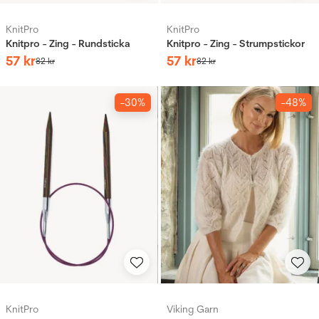
KnitPro
KnitPro
Knitpro - Zing - Rundsticka
Knitpro - Zing - Strumpstickor
57
kr
57
kr
82
kr
82
kr
-30%
-48%
KnitPro
Viking Garn