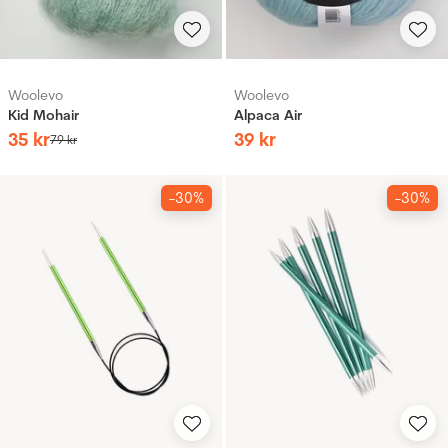
Woolevo
Woolevo
Kid Mohair
Alpaca Air
35
kr
39
kr
79
kr
-30%
-30%