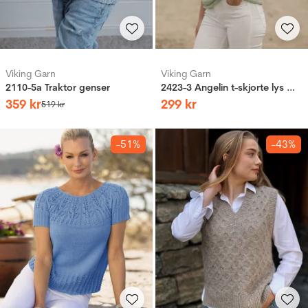
Viking Garn
Viking Garn
2110-5a Traktor genser
2423-3 Angelin t-skjorte lys mintgrønn
359
kr
299
kr
519
kr
-51%
-43%