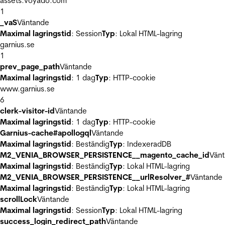
assets.voyado.com
1
_vaS
Väntande
Maximal lagringstid
: Session
Typ
: Lokal HTML-lagring
garnius.se
1
prev_page_path
Väntande
Maximal lagringstid
: 1 dag
Typ
: HTTP-cookie
www.garnius.se
6
clerk-visitor-id
Väntande
Maximal lagringstid
: 1 dag
Typ
: HTTP-cookie
Garnius-cache#apollogql
Väntande
Maximal lagringstid
: Beständig
Typ
: IndexeradDB
M2_VENIA_BROWSER_PERSISTENCE__magento_cache_id
Vän
Maximal lagringstid
: Beständig
Typ
: Lokal HTML-lagring
M2_VENIA_BROWSER_PERSISTENCE__urlResolver_#
Väntande
Maximal lagringstid
: Beständig
Typ
: Lokal HTML-lagring
scrollLock
Väntande
Maximal lagringstid
: Session
Typ
: Lokal HTML-lagring
success_login_redirect_path
Väntande