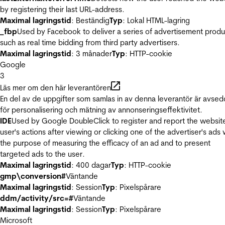
by registering their last URL-address.
Maximal lagringstid
: Beständig
Typ
: Lokal HTML-lagring
_fbp
Used by Facebook to deliver a series of advertisement produ
such as real time bidding from third party advertisers.
Maximal lagringstid
: 3 månader
Typ
: HTTP-cookie
Google
3
Läs mer om den här leverantören
En del av de uppgifter som samlas in av denna leverantör är avse
för personalisering och mätning av annonseringseffektivitet.
IDE
Used by Google DoubleClick to register and report the websit
user's actions after viewing or clicking one of the advertiser's ads 
the purpose of measuring the efficacy of an ad and to present
targeted ads to the user.
Maximal lagringstid
: 400 dagar
Typ
: HTTP-cookie
gmp\conversion#
Väntande
Maximal lagringstid
: Session
Typ
: Pixelspårare
ddm/activity/src=#
Väntande
Maximal lagringstid
: Session
Typ
: Pixelspårare
Microsoft