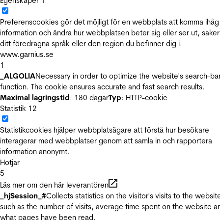
Egenskaper
1
Preferenscookies gör det möjligt för en webbplats att komma ihåg
information och ändra hur webbplatsen beter sig eller ser ut, sake
ditt föredragna språk eller den region du befinner dig i.
www.garnius.se
1
_ALGOLIA
Necessary in order to optimize the website's search-ba
function. The cookie ensures accurate and fast search results.
Maximal lagringstid
: 180 dagar
Typ
: HTTP-cookie
Statistik
12
Statistikcookies hjälper webbplatsägare att förstå hur besökare
interagerar med webbplatser genom att samla in och rapportera
information anonymt.
Hotjar
5
Läs mer om den här leverantören
_hjSession_#
Collects statistics on the visitor's visits to the websit
such as the number of visits, average time spent on the website a
what pages have been read.