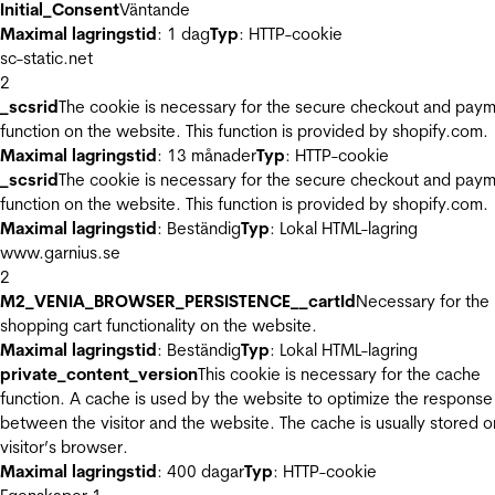
Initial_Consent
Väntande
Maximal lagringstid
: 1 dag
Typ
: HTTP-cookie
sc-static.net
2
_scsrid
The cookie is necessary for the secure checkout and pay
function on the website. This function is provided by shopify.com.
Maximal lagringstid
: 13 månader
Typ
: HTTP-cookie
_scsrid
The cookie is necessary for the secure checkout and pay
function on the website. This function is provided by shopify.com.
Maximal lagringstid
: Beständig
Typ
: Lokal HTML-lagring
www.garnius.se
2
M2_VENIA_BROWSER_PERSISTENCE__cartId
Necessary for the
shopping cart functionality on the website.
Maximal lagringstid
: Beständig
Typ
: Lokal HTML-lagring
private_content_version
This cookie is necessary for the cache
function. A cache is used by the website to optimize the response
between the visitor and the website. The cache is usually stored o
visitor’s browser.
Maximal lagringstid
: 400 dagar
Typ
: HTTP-cookie