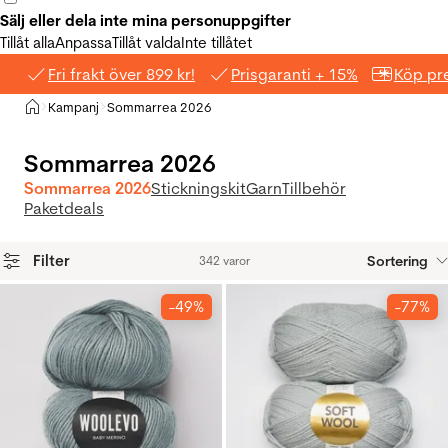
Sälj eller dela inte mina personuppgifter
Tillåt alla
Anpassa
Tillåt valda
Inte tillåtet
Fri frakt över 899 kr!
Prisgaranti + 15%
Köp pre
Hem
Kampanj
Sommarrea 2026
>
>
Sommarrea 2026
Sommarrea 2026
Stickningskit
Garn
Tillbehör
Paketdeals
Filter
Sortering
342 varor
Produkter
-49%
-77%