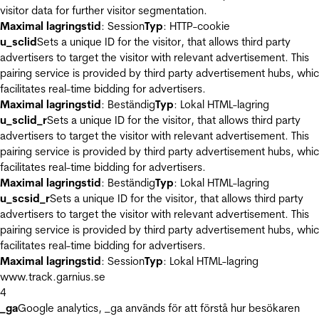
visitor data for further visitor segmentation.
Maximal lagringstid
: Session
Typ
: HTTP-cookie
u_sclid
Sets a unique ID for the visitor, that allows third party
advertisers to target the visitor with relevant advertisement. This
pairing service is provided by third party advertisement hubs, whi
facilitates real-time bidding for advertisers.
Maximal lagringstid
: Beständig
Typ
: Lokal HTML-lagring
u_sclid_r
Sets a unique ID for the visitor, that allows third party
advertisers to target the visitor with relevant advertisement. This
pairing service is provided by third party advertisement hubs, whi
facilitates real-time bidding for advertisers.
Maximal lagringstid
: Beständig
Typ
: Lokal HTML-lagring
u_scsid_r
Sets a unique ID for the visitor, that allows third party
advertisers to target the visitor with relevant advertisement. This
pairing service is provided by third party advertisement hubs, whi
facilitates real-time bidding for advertisers.
Maximal lagringstid
: Session
Typ
: Lokal HTML-lagring
www.track.garnius.se
4
_ga
Google analytics, _ga används för att förstå hur besökaren