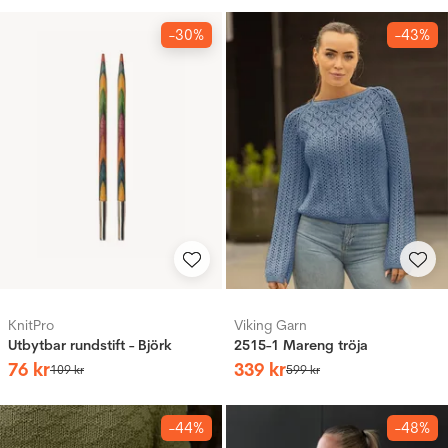
-30%
-43%
KnitPro
Viking Garn
Utbytbar rundstift - Björk
2515-1 Mareng tröja
76
kr
339
kr
109
kr
599
kr
-44%
-48%