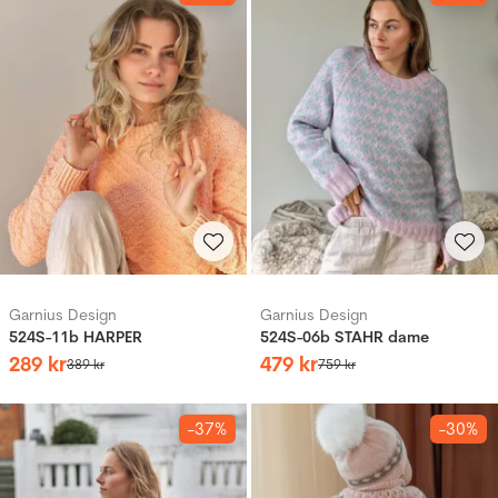
Garnius Design
Garnius Design
524S-11b HARPER
524S-06b STAHR dame
289
kr
479
kr
389
kr
759
kr
-37%
-30%