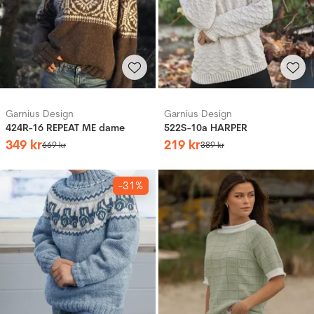
Garnius Design
Garnius Design
424R-16 REPEAT ME dame
522S-10a HARPER
349
kr
219
kr
669
kr
389
kr
-31%