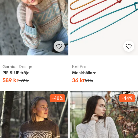
Garnius Design
KnitPro
PIE BLUE tröja
Maskhållare
589
kr
36
kr
799
kr
51
kr
-48%
-44%