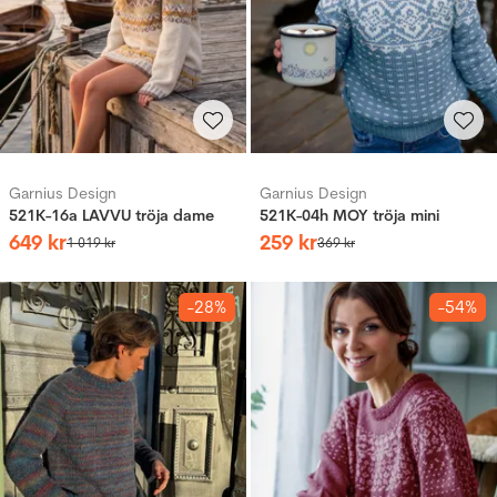
Garnius Design
Garnius Design
521K-16a LAVVU tröja dame
521K-04h MOY tröja mini
649
kr
259
kr
1
019
kr
369
kr
-28%
-54%