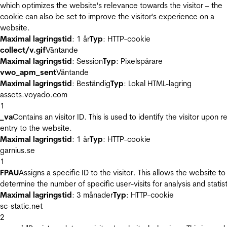
which optimizes the website's relevance towards the visitor – the
cookie can also be set to improve the visitor's experience on a
website.
Maximal lagringstid
: 1 år
Typ
: HTTP-cookie
collect/v.gif
Väntande
Maximal lagringstid
: Session
Typ
: Pixelspårare
vwo_apm_sent
Väntande
Maximal lagringstid
: Beständig
Typ
: Lokal HTML-lagring
assets.voyado.com
1
_va
Contains an visitor ID. This is used to identify the visitor upon r
entry to the website.
Maximal lagringstid
: 1 år
Typ
: HTTP-cookie
garnius.se
1
FPAU
Assigns a specific ID to the visitor. This allows the website to
determine the number of specific user-visits for analysis and statist
Maximal lagringstid
: 3 månader
Typ
: HTTP-cookie
sc-static.net
2