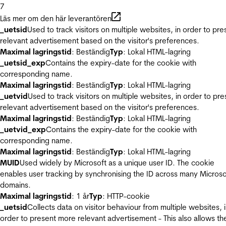
7
Läs mer om den här leverantören
_uetsid
Used to track visitors on multiple websites, in order to pre
relevant advertisement based on the visitor's preferences.
Maximal lagringstid
: Beständig
Typ
: Lokal HTML-lagring
_uetsid_exp
Contains the expiry-date for the cookie with
corresponding name.
Maximal lagringstid
: Beständig
Typ
: Lokal HTML-lagring
_uetvid
Used to track visitors on multiple websites, in order to pre
relevant advertisement based on the visitor's preferences.
Maximal lagringstid
: Beständig
Typ
: Lokal HTML-lagring
_uetvid_exp
Contains the expiry-date for the cookie with
corresponding name.
Maximal lagringstid
: Beständig
Typ
: Lokal HTML-lagring
MUID
Used widely by Microsoft as a unique user ID. The cookie
enables user tracking by synchronising the ID across many Microso
domains.
Maximal lagringstid
: 1 år
Typ
: HTTP-cookie
_uetsid
Collects data on visitor behaviour from multiple websites, 
order to present more relevant advertisement - This also allows th