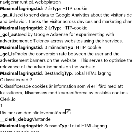
navigerar runt på webbplatsen
Maximal lagringstid
: 2 år
Typ
: HTTP-cookie
_ga_#
Used to send data to Google Analytics about the visitor's d
and behavior. Tracks the visitor across devices and marketing chan
Maximal lagringstid
: 2 år
Typ
: HTTP-cookie
_gcl_au
Used by Google AdSense for experimenting with
advertisement efficiency across websites using their services.
Maximal lagringstid
: 3 månader
Typ
: HTTP-cookie
_gcl_ls
Tracks the conversion rate between the user and the
advertisement banners on the website - This serves to optimise th
relevance of the advertisements on the website.
Maximal lagringstid
: Beständig
Typ
: Lokal HTML-lagring
Oklassificerad
9
Oklassificerade cookies är information som vi er i färd med att
klassificera, tillsammans med leverantörerna av enskilda cookies.
Clerk.io
1
Läs mer om den här leverantören
__clerk_debug
Väntande
Maximal lagringstid
: Session
Typ
: Lokal HTML-lagring