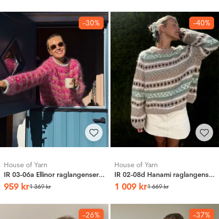
-30%
-40%
House of Yarn
House of Yarn
IR 03-06a Ellinor raglangenser (Soft)
IR 02-08d Hanami raglangenser (Fnugg in Florence)
959
kr
1
009
kr
1
369
kr
1
669
kr
-26%
-37%