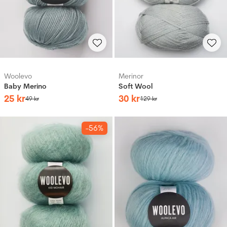
Woolevo
Merinor
Baby Merino ‎
Soft Wool
25
kr
30
kr
49
kr
129
kr
-56%