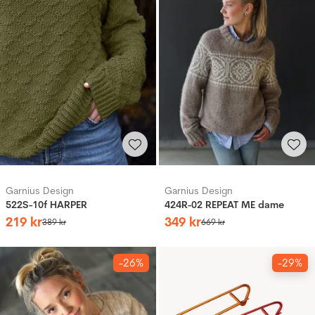
Garnius Design
Garnius Design
522S-10f HARPER
424R-02 REPEAT ME dame
219
kr
349
kr
389
kr
669
kr
-26%
-29%