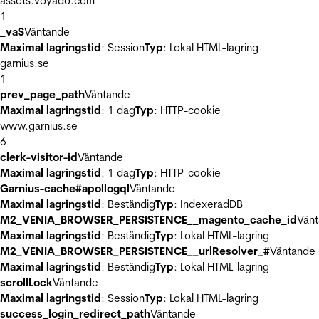
assets.voyado.com
1
_vaS
Väntande
Maximal lagringstid
: Session
Typ
: Lokal HTML-lagring
garnius.se
1
prev_page_path
Väntande
Maximal lagringstid
: 1 dag
Typ
: HTTP-cookie
www.garnius.se
6
clerk-visitor-id
Väntande
Maximal lagringstid
: 1 dag
Typ
: HTTP-cookie
Garnius-cache#apollogql
Väntande
Maximal lagringstid
: Beständig
Typ
: IndexeradDB
M2_VENIA_BROWSER_PERSISTENCE__magento_cache_id
Vän
Maximal lagringstid
: Beständig
Typ
: Lokal HTML-lagring
M2_VENIA_BROWSER_PERSISTENCE__urlResolver_#
Väntande
Maximal lagringstid
: Beständig
Typ
: Lokal HTML-lagring
scrollLock
Väntande
Maximal lagringstid
: Session
Typ
: Lokal HTML-lagring
success_login_redirect_path
Väntande