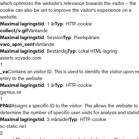
which optimizes the website's relevance towards the visitor – the
cookie can also be set to improve the visitor's experience on a
website.
Maximal lagringstid
: 1 år
Typ
: HTTP-cookie
collect/v.gif
Väntande
Maximal lagringstid
: Session
Typ
: Pixelspårare
vwo_apm_sent
Väntande
Maximal lagringstid
: Beständig
Typ
: Lokal HTML-lagring
assets.voyado.com
1
_va
Contains an visitor ID. This is used to identify the visitor upon r
entry to the website.
Maximal lagringstid
: 1 år
Typ
: HTTP-cookie
garnius.se
1
FPAU
Assigns a specific ID to the visitor. This allows the website to
determine the number of specific user-visits for analysis and statist
Maximal lagringstid
: 3 månader
Typ
: HTTP-cookie
sc-static.net
2