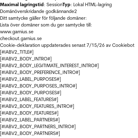
Maximal lagringstid
: Session
Typ
: Lokal HTML-lagring
Domänöverskridande godkännande
2
Ditt samtycke gäller för följande domäner:
Lista över domäner som du ger samtycke till:
www.garnius.se
checkout.garnius.se
Cookie-deklaration uppdaterades senast 7/15/26 av
Cookiebot
[#IABV2_TITLE#]
[#IABV2_BODY_INTRO#]
[#IABV2_BODY_LEGITIMATE_INTEREST_INTRO#]
[#IABV2_BODY_PREFERENCE_INTRO#]
[#IABV2_LABEL_PURPOSES#]
[#IABV2_BODY_PURPOSES_INTRO#]
[#IABV2_BODY_PURPOSES#]
[#IABV2_LABEL_FEATURES#]
[#IABV2_BODY_FEATURES_INTRO#]
[#IABV2_BODY_FEATURES#]
[#IABV2_LABEL_PARTNERS#]
[#IABV2_BODY_PARTNERS_INTRO#]
[#IABV2_BODY_PARTNERS#]