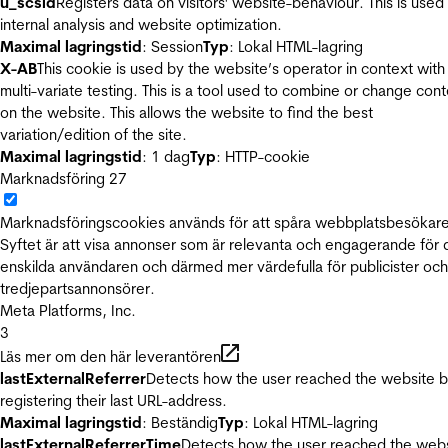
u_scsid
Registers data on visitors' website-behaviour. This is used 
internal analysis and website optimization.
Maximal lagringstid
: Session
Typ
: Lokal HTML-lagring
X-AB
This cookie is used by the website’s operator in context with
multi-variate testing. This is a tool used to combine or change con
on the website. This allows the website to find the best
variation/edition of the site.
Maximal lagringstid
: 1 dag
Typ
: HTTP-cookie
Marknadsföring
27
Marknadsföringscookies används för att spåra webbplatsbesökare
Syftet är att visa annonser som är relevanta och engagerande för
enskilda användaren och därmed mer värdefulla för publicister och
tredjepartsannonsörer.
Meta Platforms, Inc.
3
Läs mer om den här leverantören
lastExternalReferrer
Detects how the user reached the website 
registering their last URL-address.
Maximal lagringstid
: Beständig
Typ
: Lokal HTML-lagring
lastExternalReferrerTime
Detects how the user reached the web