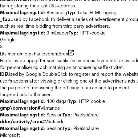
by registering their last URL-address.
Maximal lagringstid
: Beständig
Typ
: Lokal HTML-lagring
_fbp
Used by Facebook to deliver a series of advertisement produ
such as real time bidding from third party advertisers.
Maximal lagringstid
: 3 månader
Typ
: HTTP-cookie
Google
3
Läs mer om den här leverantören
En del av de uppgifter som samlas in av denna leverantör är avse
för personalisering och mätning av annonseringseffektivitet.
IDE
Used by Google DoubleClick to register and report the websit
user's actions after viewing or clicking one of the advertiser's ads 
the purpose of measuring the efficacy of an ad and to present
targeted ads to the user.
Maximal lagringstid
: 400 dagar
Typ
: HTTP-cookie
gmp\conversion#
Väntande
Maximal lagringstid
: Session
Typ
: Pixelspårare
ddm/activity/src=#
Väntande
Maximal lagringstid
: Session
Typ
: Pixelspårare
Microsoft