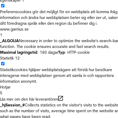
Egenskaper
1
Preferenscookies gör det möjligt för en webbplats att komma ihåg
information och ändra hur webbplatsen beter sig eller ser ut, sake
ditt föredragna språk eller den region du befinner dig i.
www.garnius.se
1
_ALGOLIA
Necessary in order to optimize the website's search-ba
function. The cookie ensures accurate and fast search results.
Maximal lagringstid
: 180 dagar
Typ
: HTTP-cookie
Statistik
12
Statistikcookies hjälper webbplatsägare att förstå hur besökare
interagerar med webbplatser genom att samla in och rapportera
information anonymt.
Hotjar
5
Läs mer om den här leverantören
_hjSession_#
Collects statistics on the visitor's visits to the websit
such as the number of visits, average time spent on the website a
what pages have been read.