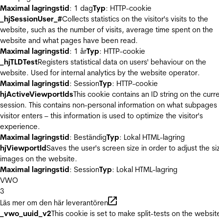
Maximal lagringstid
: 1 dag
Typ
: HTTP-cookie
_hjSessionUser_#
Collects statistics on the visitor's visits to the
website, such as the number of visits, average time spent on the
website and what pages have been read.
Maximal lagringstid
: 1 år
Typ
: HTTP-cookie
_hjTLDTest
Registers statistical data on users' behaviour on the
website. Used for internal analytics by the website operator.
Maximal lagringstid
: Session
Typ
: HTTP-cookie
hjActiveViewportIds
This cookie contains an ID string on the curr
session. This contains non-personal information on what subpages
visitor enters – this information is used to optimize the visitor's
experience.
Maximal lagringstid
: Beständig
Typ
: Lokal HTML-lagring
hjViewportId
Saves the user's screen size in order to adjust the si
images on the website.
Maximal lagringstid
: Session
Typ
: Lokal HTML-lagring
VWO
3
Läs mer om den här leverantören
_vwo_uuid_v2
This cookie is set to make split-tests on the websit