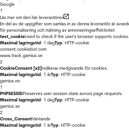
Google
1
Läs mer om den här leverantören
En del av de uppgifter som samlas in av denna leverantör är avse
för personalisering och mätning av annonseringseffektivitet.
test_cookie
Used to check if the user's browser supports cookies
Maximal lagringstid
: 1 dag
Typ
: HTTP-cookie
consent.cookiebot.com
www.track.garnius.se
2
CookieConsent [x2]
Indikerar medgivande för cookies.
Maximal lagringstid
: 1 år
Typ
: HTTP-cookie
garnius.no
1
PHPSESSID
Preserves user session state across page requests.
Maximal lagringstid
: 1 dag
Typ
: HTTP-cookie
garnius.se
2
Cross_Consent
Väntande
Maximal lagringstid
: 1 år
Typ
: HTTP-cookie