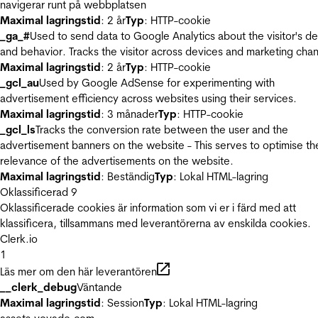
navigerar runt på webbplatsen
Maximal lagringstid
: 2 år
Typ
: HTTP-cookie
_ga_#
Used to send data to Google Analytics about the visitor's d
and behavior. Tracks the visitor across devices and marketing chan
Maximal lagringstid
: 2 år
Typ
: HTTP-cookie
_gcl_au
Used by Google AdSense for experimenting with
advertisement efficiency across websites using their services.
Maximal lagringstid
: 3 månader
Typ
: HTTP-cookie
_gcl_ls
Tracks the conversion rate between the user and the
advertisement banners on the website - This serves to optimise th
relevance of the advertisements on the website.
Maximal lagringstid
: Beständig
Typ
: Lokal HTML-lagring
Oklassificerad
9
Oklassificerade cookies är information som vi er i färd med att
klassificera, tillsammans med leverantörerna av enskilda cookies.
Clerk.io
1
Läs mer om den här leverantören
__clerk_debug
Väntande
Maximal lagringstid
: Session
Typ
: Lokal HTML-lagring