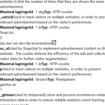
website to limit the number of times that they are shown the same
advertisement.
Maximal lagringstid
: 1 dag
Typ
: HTTP-cookie
_uetvid
Used to track visitors on multiple websites, in order to pre
relevant advertisement based on the visitor's preferences.
Maximal lagringstid
: 1 år
Typ
: HTTP-cookie
Snap Inc.
2
Läs mer om den här leverantören
sc_at
Used by Snapchat to implement advertisement content on t
website - The cookie detects the efficiency of the ads and collect
visitor data for further visitor segmentation.
Maximal lagringstid
: 1 år
Typ
: HTTP-cookie
p
Used to track visitors on multiple websites, in order to present
relevant advertisement based on the visitor's preferences.
Maximal lagringstid
: Session
Typ
: Pixelspårare
garnius.se
1
_gtmeec
Used to temporarily store and process ecommerce-relat
interaction data in order to ensure reliable analytics event tracking