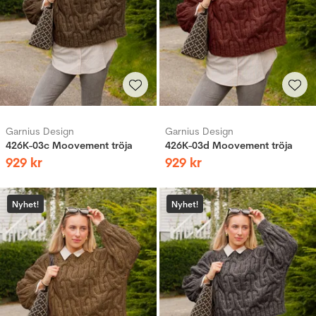
Garnius Design
Garnius Design
426K-03c Moovement tröja
426K-03d Moovement tröja
929
kr
929
kr
Nyhet!
Nyhet!