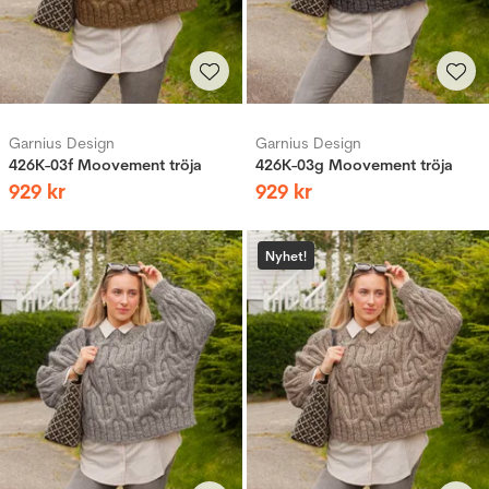
Garnius Design
Garnius Design
426K-03f Moovement tröja
426K-03g Moovement tröja
929
kr
929
kr
Nyhet!