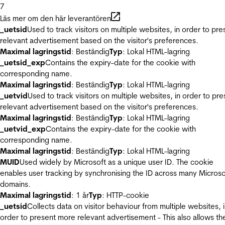
7
Läs mer om den här leverantören
_uetsid
Used to track visitors on multiple websites, in order to pre
relevant advertisement based on the visitor's preferences.
Maximal lagringstid
: Beständig
Typ
: Lokal HTML-lagring
_uetsid_exp
Contains the expiry-date for the cookie with
corresponding name.
Maximal lagringstid
: Beständig
Typ
: Lokal HTML-lagring
_uetvid
Used to track visitors on multiple websites, in order to pre
relevant advertisement based on the visitor's preferences.
Maximal lagringstid
: Beständig
Typ
: Lokal HTML-lagring
_uetvid_exp
Contains the expiry-date for the cookie with
corresponding name.
Maximal lagringstid
: Beständig
Typ
: Lokal HTML-lagring
MUID
Used widely by Microsoft as a unique user ID. The cookie
enables user tracking by synchronising the ID across many Microso
domains.
Maximal lagringstid
: 1 år
Typ
: HTTP-cookie
_uetsid
Collects data on visitor behaviour from multiple websites, 
order to present more relevant advertisement - This also allows th