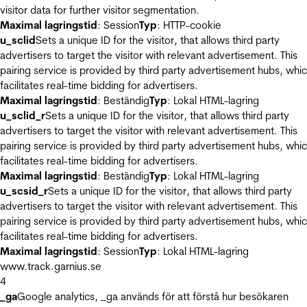
visitor data for further visitor segmentation.
Maximal lagringstid
: Session
Typ
: HTTP-cookie
u_sclid
Sets a unique ID for the visitor, that allows third party
advertisers to target the visitor with relevant advertisement. This
pairing service is provided by third party advertisement hubs, whi
facilitates real-time bidding for advertisers.
Maximal lagringstid
: Beständig
Typ
: Lokal HTML-lagring
u_sclid_r
Sets a unique ID for the visitor, that allows third party
advertisers to target the visitor with relevant advertisement. This
pairing service is provided by third party advertisement hubs, whi
facilitates real-time bidding for advertisers.
Maximal lagringstid
: Beständig
Typ
: Lokal HTML-lagring
u_scsid_r
Sets a unique ID for the visitor, that allows third party
advertisers to target the visitor with relevant advertisement. This
pairing service is provided by third party advertisement hubs, whi
facilitates real-time bidding for advertisers.
Maximal lagringstid
: Session
Typ
: Lokal HTML-lagring
www.track.garnius.se
4
_ga
Google analytics, _ga används för att förstå hur besökaren