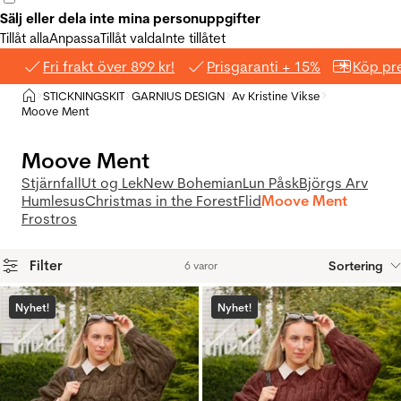
Sälj eller dela inte mina personuppgifter
Tillåt alla
Anpassa
Tillåt valda
Inte tillåtet
Fri frakt över 899 kr!
Prisgaranti + 15%
Köp pre
Hem
STICKNINGSKIT
GARNIUS DESIGN
Av Kristine Vikse
>
>
>
>
Moove Ment
Moove Ment
Stjärnfall
Ut og Lek
New Bohemian
Lun Påsk
Björgs Arv
Humlesus
Christmas in the Forest
Flid
Moove Ment
Frostros
Filter
Sortering
6 varor
Produkter
Nyhet!
Nyhet!