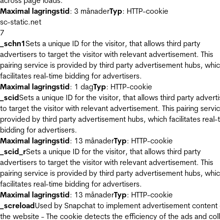
across page loads.
Maximal lagringstid
: 3 månader
Typ
: HTTP-cookie
sc-static.net
7
_schn1
Sets a unique ID for the visitor, that allows third party
advertisers to target the visitor with relevant advertisement. This
pairing service is provided by third party advertisement hubs, whi
facilitates real-time bidding for advertisers.
Maximal lagringstid
: 1 dag
Typ
: HTTP-cookie
_scid
Sets a unique ID for the visitor, that allows third party advert
to target the visitor with relevant advertisement. This pairing servic
provided by third party advertisement hubs, which facilitates real-
bidding for advertisers.
Maximal lagringstid
: 13 månader
Typ
: HTTP-cookie
_scid_r
Sets a unique ID for the visitor, that allows third party
advertisers to target the visitor with relevant advertisement. This
pairing service is provided by third party advertisement hubs, whi
facilitates real-time bidding for advertisers.
Maximal lagringstid
: 13 månader
Typ
: HTTP-cookie
_screload
Used by Snapchat to implement advertisement content
the website - The cookie detects the efficiency of the ads and col