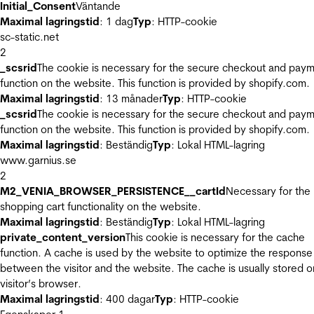
Initial_Consent
Väntande
Maximal lagringstid
: 1 dag
Typ
: HTTP-cookie
sc-static.net
2
_scsrid
The cookie is necessary for the secure checkout and pay
function on the website. This function is provided by shopify.com.
Maximal lagringstid
: 13 månader
Typ
: HTTP-cookie
_scsrid
The cookie is necessary for the secure checkout and pay
function on the website. This function is provided by shopify.com.
Maximal lagringstid
: Beständig
Typ
: Lokal HTML-lagring
www.garnius.se
2
M2_VENIA_BROWSER_PERSISTENCE__cartId
Necessary for the
shopping cart functionality on the website.
Maximal lagringstid
: Beständig
Typ
: Lokal HTML-lagring
private_content_version
This cookie is necessary for the cache
function. A cache is used by the website to optimize the response
between the visitor and the website. The cache is usually stored o
visitor’s browser.
Maximal lagringstid
: 400 dagar
Typ
: HTTP-cookie