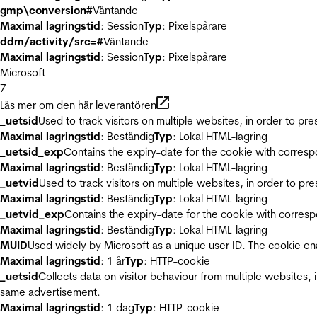
gmp\conversion#
Väntande
Maximal lagringstid
: Session
Typ
: Pixelspårare
ddm/activity/src=#
Väntande
Maximal lagringstid
: Session
Typ
: Pixelspårare
Microsoft
7
Läs mer om den här leverantören
_uetsid
Used to track visitors on multiple websites, in order to pr
Maximal lagringstid
: Beständig
Typ
: Lokal HTML-lagring
_uetsid_exp
Contains the expiry-date for the cookie with corres
Maximal lagringstid
: Beständig
Typ
: Lokal HTML-lagring
_uetvid
Used to track visitors on multiple websites, in order to pr
Maximal lagringstid
: Beständig
Typ
: Lokal HTML-lagring
_uetvid_exp
Contains the expiry-date for the cookie with corres
Maximal lagringstid
: Beständig
Typ
: Lokal HTML-lagring
MUID
Used widely by Microsoft as a unique user ID. The cookie en
Maximal lagringstid
: 1 år
Typ
: HTTP-cookie
_uetsid
Collects data on visitor behaviour from multiple websites, 
same advertisement.
Maximal lagringstid
: 1 dag
Typ
: HTTP-cookie