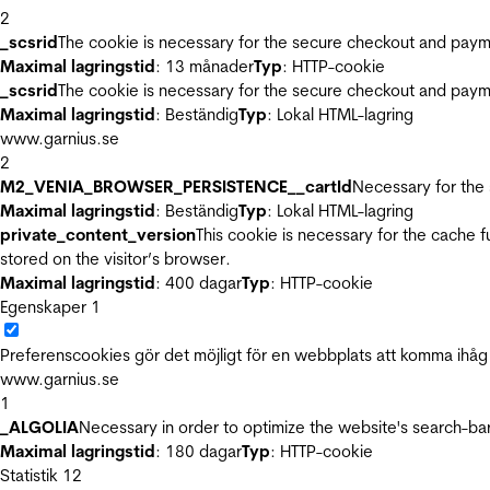
2
_scsrid
The cookie is necessary for the secure checkout and payme
Maximal lagringstid
: 13 månader
Typ
: HTTP-cookie
_scsrid
The cookie is necessary for the secure checkout and payme
Maximal lagringstid
: Beständig
Typ
: Lokal HTML-lagring
www.garnius.se
2
M2_VENIA_BROWSER_PERSISTENCE__cartId
Necessary for the 
Maximal lagringstid
: Beständig
Typ
: Lokal HTML-lagring
private_content_version
This cookie is necessary for the cache 
stored on the visitor’s browser.
Maximal lagringstid
: 400 dagar
Typ
: HTTP-cookie
Egenskaper
1
Preferenscookies gör det möjligt för en webbplats att komma ihåg i
www.garnius.se
1
_ALGOLIA
Necessary in order to optimize the website's search-bar
Maximal lagringstid
: 180 dagar
Typ
: HTTP-cookie
Statistik
12