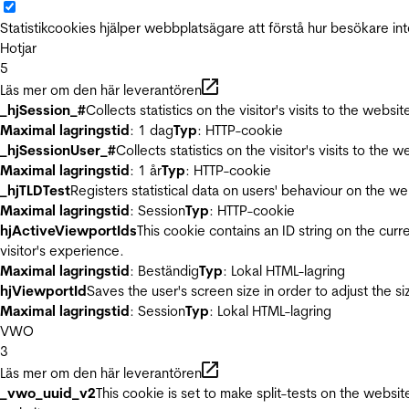
Statistikcookies hjälper webbplatsägare att förstå hur besökare 
Hotjar
5
Läs mer om den här leverantören
_hjSession_#
Collects statistics on the visitor's visits to the we
Maximal lagringstid
: 1 dag
Typ
: HTTP-cookie
_hjSessionUser_#
Collects statistics on the visitor's visits to t
Maximal lagringstid
: 1 år
Typ
: HTTP-cookie
_hjTLDTest
Registers statistical data on users' behaviour on the we
Maximal lagringstid
: Session
Typ
: HTTP-cookie
hjActiveViewportIds
This cookie contains an ID string on the curr
visitor's experience.
Maximal lagringstid
: Beständig
Typ
: Lokal HTML-lagring
hjViewportId
Saves the user's screen size in order to adjust the s
Maximal lagringstid
: Session
Typ
: Lokal HTML-lagring
VWO
3
Läs mer om den här leverantören
_vwo_uuid_v2
This cookie is set to make split-tests on the websi