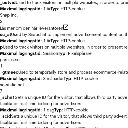
_uetvid
Used to track visitors on multiple websites, in order to pr
Maximal lagringstid
: 1 år
Typ
: HTTP-cookie
Snap Inc.
2
Läs mer om den här leverantören
sc_at
Used by Snapchat to implement advertisement content on the w
Maximal lagringstid
: 1 år
Typ
: HTTP-cookie
p
Used to track visitors on multiple websites, in order to present 
Maximal lagringstid
: Session
Typ
: Pixelspårare
garnius.se
1
_gtmeec
Used to temporarily store and process ecommerce-related 
Maximal lagringstid
: 3 månader
Typ
: HTTP-cookie
sc-static.net
7
_schn1
Sets a unique ID for the visitor, that allows third party adv
facilitates real-time bidding for advertisers.
Maximal lagringstid
: 1 dag
Typ
: HTTP-cookie
_scid
Sets a unique ID for the visitor, that allows third party adver
facilitates real-time bidding for advertisers.