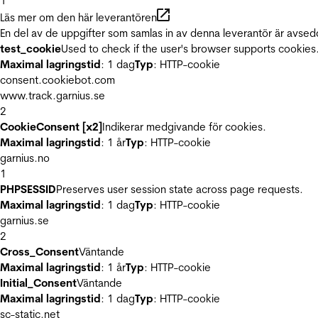
1
Läs mer om den här leverantören
En del av de uppgifter som samlas in av denna leverantör är avsed
test_cookie
Used to check if the user's browser supports cookies
Maximal lagringstid
: 1 dag
Typ
: HTTP-cookie
consent.cookiebot.com
www.track.garnius.se
2
CookieConsent [x2]
Indikerar medgivande för cookies.
Maximal lagringstid
: 1 år
Typ
: HTTP-cookie
garnius.no
1
PHPSESSID
Preserves user session state across page requests.
Maximal lagringstid
: 1 dag
Typ
: HTTP-cookie
garnius.se
2
Cross_Consent
Väntande
Maximal lagringstid
: 1 år
Typ
: HTTP-cookie
Initial_Consent
Väntande
Maximal lagringstid
: 1 dag
Typ
: HTTP-cookie
sc-static.net