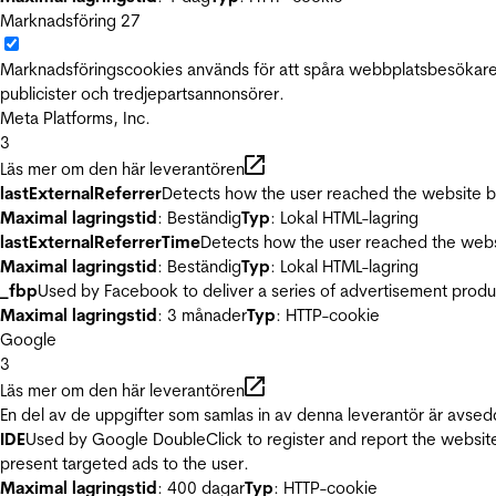
Marknadsföring
27
Marknadsföringscookies används för att spåra webbplatsbesökare.
publicister och tredjepartsannonsörer.
Meta Platforms, Inc.
3
Läs mer om den här leverantören
lastExternalReferrer
Detects how the user reached the website by 
Maximal lagringstid
: Beständig
Typ
: Lokal HTML-lagring
lastExternalReferrerTime
Detects how the user reached the websi
Maximal lagringstid
: Beständig
Typ
: Lokal HTML-lagring
_fbp
Used by Facebook to deliver a series of advertisement product
Maximal lagringstid
: 3 månader
Typ
: HTTP-cookie
Google
3
Läs mer om den här leverantören
En del av de uppgifter som samlas in av denna leverantör är avsed
IDE
Used by Google DoubleClick to register and report the website u
present targeted ads to the user.
Maximal lagringstid
: 400 dagar
Typ
: HTTP-cookie