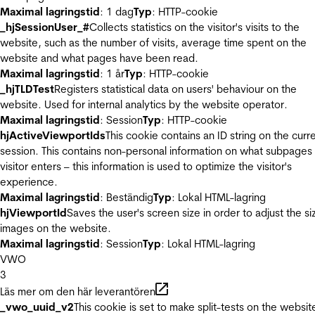
Maximal lagringstid
: 1 dag
Typ
: HTTP-cookie
_hjSessionUser_#
Collects statistics on the visitor's visits to the
website, such as the number of visits, average time spent on the
website and what pages have been read.
Maximal lagringstid
: 1 år
Typ
: HTTP-cookie
_hjTLDTest
Registers statistical data on users' behaviour on the
website. Used for internal analytics by the website operator.
Maximal lagringstid
: Session
Typ
: HTTP-cookie
hjActiveViewportIds
This cookie contains an ID string on the curr
session. This contains non-personal information on what subpages
visitor enters – this information is used to optimize the visitor's
experience.
Maximal lagringstid
: Beständig
Typ
: Lokal HTML-lagring
hjViewportId
Saves the user's screen size in order to adjust the si
images on the website.
Maximal lagringstid
: Session
Typ
: Lokal HTML-lagring
VWO
3
Läs mer om den här leverantören
_vwo_uuid_v2
This cookie is set to make split-tests on the websit