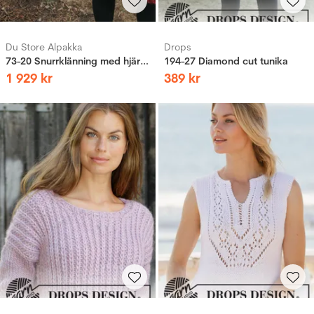
Du Store Alpakka
Drops
73-20 Snurrklänning med hjärtan vuxen röd
194-27 Diamond cut tunika
1
929
kr
389
kr