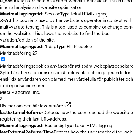
u_scsid
Registers data on visitors' website-behaviour. This is used 
internal analysis and website optimization.
Maximal lagringstid
: Session
Typ
: Lokal HTML-lagring
X-AB
This cookie is used by the website’s operator in context with
multi-variate testing. This is a tool used to combine or change con
on the website. This allows the website to find the best
variation/edition of the site.
Maximal lagringstid
: 1 dag
Typ
: HTTP-cookie
Marknadsföring
27
Marknadsföringscookies används för att spåra webbplatsbesökare
Syftet är att visa annonser som är relevanta och engagerande för
enskilda användaren och därmed mer värdefulla för publicister och
tredjepartsannonsörer.
Meta Platforms, Inc.
3
Läs mer om den här leverantören
lastExternalReferrer
Detects how the user reached the website 
registering their last URL-address.
Maximal lagringstid
: Beständig
Typ
: Lokal HTML-lagring
lastExternalReferrerTime
Detects how the user reached the web