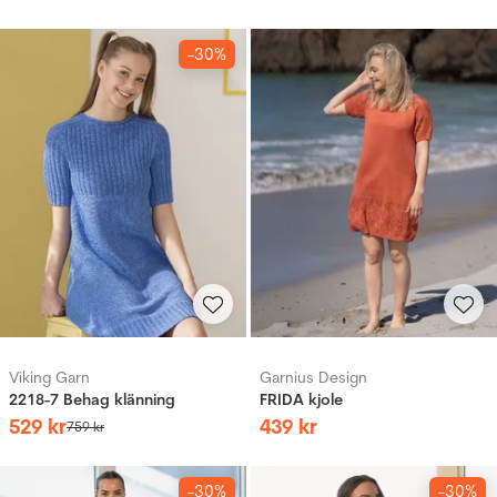
-30%
Viking Garn
Garnius Design
2218-7 Behag klänning
FRIDA kjole
529
kr
439
kr
759
kr
-30%
-30%