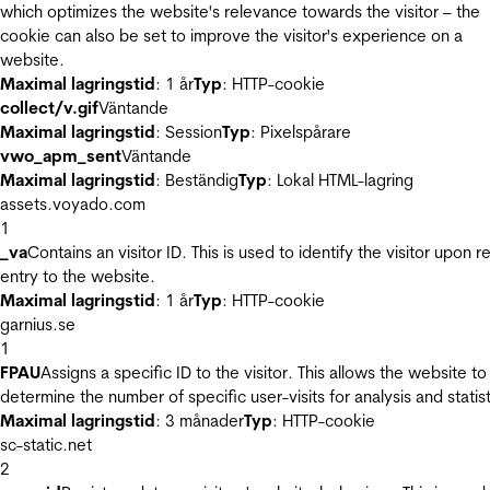
which optimizes the website's relevance towards the visitor – the
cookie can also be set to improve the visitor's experience on a
website.
Maximal lagringstid
: 1 år
Typ
: HTTP-cookie
collect/v.gif
Väntande
Maximal lagringstid
: Session
Typ
: Pixelspårare
vwo_apm_sent
Väntande
Maximal lagringstid
: Beständig
Typ
: Lokal HTML-lagring
assets.voyado.com
1
_va
Contains an visitor ID. This is used to identify the visitor upon r
entry to the website.
Maximal lagringstid
: 1 år
Typ
: HTTP-cookie
garnius.se
1
FPAU
Assigns a specific ID to the visitor. This allows the website to
determine the number of specific user-visits for analysis and statist
Maximal lagringstid
: 3 månader
Typ
: HTTP-cookie
sc-static.net
2