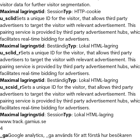
visitor data for further visitor segmentation.
Maximal lagringstid
: Session
Typ
: HTTP-cookie
u_sclid
Sets a unique ID for the visitor, that allows third party
advertisers to target the visitor with relevant advertisement. This
pairing service is provided by third party advertisement hubs, whi
facilitates real-time bidding for advertisers.
Maximal lagringstid
: Beständig
Typ
: Lokal HTML-lagring
u_sclid_r
Sets a unique ID for the visitor, that allows third party
advertisers to target the visitor with relevant advertisement. This
pairing service is provided by third party advertisement hubs, whi
facilitates real-time bidding for advertisers.
Maximal lagringstid
: Beständig
Typ
: Lokal HTML-lagring
u_scsid_r
Sets a unique ID for the visitor, that allows third party
advertisers to target the visitor with relevant advertisement. This
pairing service is provided by third party advertisement hubs, whi
facilitates real-time bidding for advertisers.
Maximal lagringstid
: Session
Typ
: Lokal HTML-lagring
www.track.garnius.se
4
_ga
Google analytics, _ga används för att förstå hur besökaren