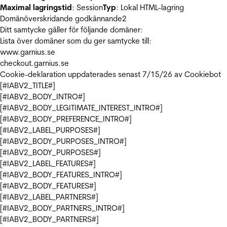
Maximal lagringstid
: Session
Typ
: Lokal HTML-lagring
Domänöverskridande godkännande
2
Ditt samtycke gäller för följande domäner:
Lista över domäner som du ger samtycke till:
www.garnius.se
checkout.garnius.se
Cookie-deklaration uppdaterades senast 7/15/26 av
Cookiebot
[#IABV2_TITLE#]
[#IABV2_BODY_INTRO#]
[#IABV2_BODY_LEGITIMATE_INTEREST_INTRO#]
[#IABV2_BODY_PREFERENCE_INTRO#]
[#IABV2_LABEL_PURPOSES#]
[#IABV2_BODY_PURPOSES_INTRO#]
[#IABV2_BODY_PURPOSES#]
[#IABV2_LABEL_FEATURES#]
[#IABV2_BODY_FEATURES_INTRO#]
[#IABV2_BODY_FEATURES#]
[#IABV2_LABEL_PARTNERS#]
[#IABV2_BODY_PARTNERS_INTRO#]
[#IABV2_BODY_PARTNERS#]