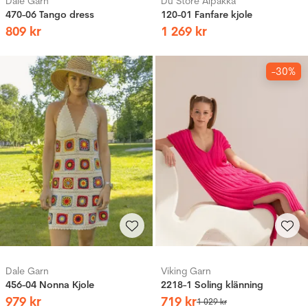
Dale Garn
Du Store Alpakka
470-06 Tango dress
120-01 Fanfare kjole
809
kr
1
269
kr
-30%
Dale Garn
Viking Garn
456-04 Nonna Kjole
2218-1 Soling klänning
979
kr
719
kr
1
029
kr