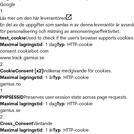
Google
1
Läs mer om den här leverantören
En del av de uppgifter som samlas in av denna leverantör är avse
för personalisering och mätning av annonseringseffektivitet.
test_cookie
Used to check if the user's browser supports cookies
Maximal lagringstid
: 1 dag
Typ
: HTTP-cookie
consent.cookiebot.com
www.track.garnius.se
2
CookieConsent [x2]
Indikerar medgivande för cookies.
Maximal lagringstid
: 1 år
Typ
: HTTP-cookie
garnius.no
1
PHPSESSID
Preserves user session state across page requests.
Maximal lagringstid
: 1 dag
Typ
: HTTP-cookie
garnius.se
2
Cross_Consent
Väntande
Maximal lagringstid
: 1 år
Typ
: HTTP-cookie