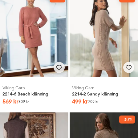
Viking Garn
Viking Garn
2214-6 Beach klänning
2214-2 Sandy klänning
569
kr
499
kr
809
kr
709
kr
-30%