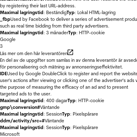
by registering their last URL-address.
Maximal lagringstid
: Beständig
Typ
: Lokal HTML-lagring
_fbp
Used by Facebook to deliver a series of advertisement produ
such as real time bidding from third party advertisers.
Maximal lagringstid
: 3 månader
Typ
: HTTP-cookie
Google
3
Läs mer om den här leverantören
En del av de uppgifter som samlas in av denna leverantör är avse
för personalisering och mätning av annonseringseffektivitet.
IDE
Used by Google DoubleClick to register and report the websit
user's actions after viewing or clicking one of the advertiser's ads 
the purpose of measuring the efficacy of an ad and to present
targeted ads to the user.
Maximal lagringstid
: 400 dagar
Typ
: HTTP-cookie
gmp\conversion#
Väntande
Maximal lagringstid
: Session
Typ
: Pixelspårare
ddm/activity/src=#
Väntande
Maximal lagringstid
: Session
Typ
: Pixelspårare
Microsoft