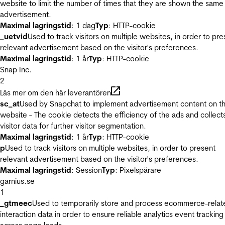
website to limit the number of times that they are shown the same
advertisement.
Maximal lagringstid
: 1 dag
Typ
: HTTP-cookie
_uetvid
Used to track visitors on multiple websites, in order to pre
relevant advertisement based on the visitor's preferences.
Maximal lagringstid
: 1 år
Typ
: HTTP-cookie
Snap Inc.
2
Läs mer om den här leverantören
sc_at
Used by Snapchat to implement advertisement content on t
website - The cookie detects the efficiency of the ads and collect
visitor data for further visitor segmentation.
Maximal lagringstid
: 1 år
Typ
: HTTP-cookie
p
Used to track visitors on multiple websites, in order to present
relevant advertisement based on the visitor's preferences.
Maximal lagringstid
: Session
Typ
: Pixelspårare
garnius.se
1
_gtmeec
Used to temporarily store and process ecommerce-relat
interaction data in order to ensure reliable analytics event tracking