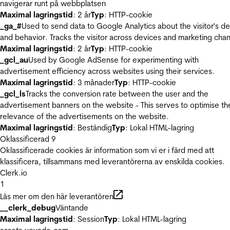
navigerar runt på webbplatsen
Maximal lagringstid
: 2 år
Typ
: HTTP-cookie
_ga_#
Used to send data to Google Analytics about the visitor's d
and behavior. Tracks the visitor across devices and marketing chan
Maximal lagringstid
: 2 år
Typ
: HTTP-cookie
_gcl_au
Used by Google AdSense for experimenting with
advertisement efficiency across websites using their services.
Maximal lagringstid
: 3 månader
Typ
: HTTP-cookie
_gcl_ls
Tracks the conversion rate between the user and the
advertisement banners on the website - This serves to optimise th
relevance of the advertisements on the website.
Maximal lagringstid
: Beständig
Typ
: Lokal HTML-lagring
Oklassificerad
9
Oklassificerade cookies är information som vi er i färd med att
klassificera, tillsammans med leverantörerna av enskilda cookies.
Clerk.io
1
Läs mer om den här leverantören
__clerk_debug
Väntande
Maximal lagringstid
: Session
Typ
: Lokal HTML-lagring