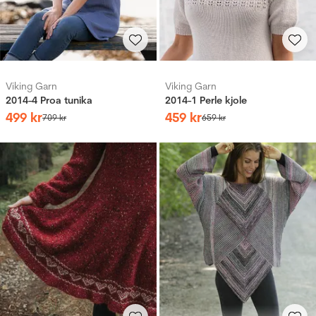
Viking Garn
Viking Garn
2014-4 Proa tunika
2014-1 Perle kjole
499
kr
459
kr
709
kr
659
kr