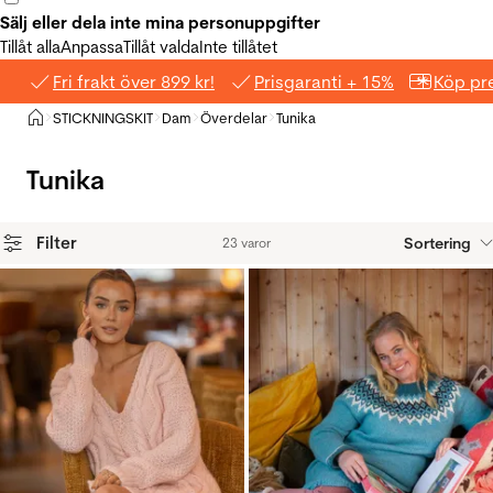
Sälj eller dela inte mina personuppgifter
Tillåt alla
Anpassa
Tillåt valda
Inte tillåtet
Fri frakt över 899 kr!
Prisgaranti + 15%
Köp pre
Hem
STICKNINGSKIT
Dam
Överdelar
Tunika
>
>
>
>
Tunika
Filter
Sortering
23 varor
Produkter