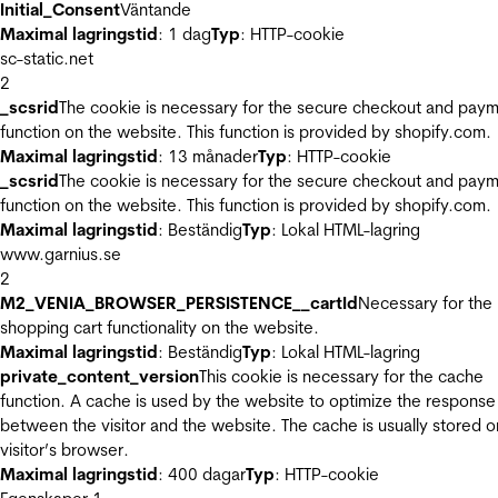
Initial_Consent
Väntande
Maximal lagringstid
: 1 dag
Typ
: HTTP-cookie
sc-static.net
2
_scsrid
The cookie is necessary for the secure checkout and pay
function on the website. This function is provided by shopify.com.
Maximal lagringstid
: 13 månader
Typ
: HTTP-cookie
_scsrid
The cookie is necessary for the secure checkout and pay
function on the website. This function is provided by shopify.com.
Maximal lagringstid
: Beständig
Typ
: Lokal HTML-lagring
www.garnius.se
2
M2_VENIA_BROWSER_PERSISTENCE__cartId
Necessary for the
shopping cart functionality on the website.
Maximal lagringstid
: Beständig
Typ
: Lokal HTML-lagring
private_content_version
This cookie is necessary for the cache
function. A cache is used by the website to optimize the response
between the visitor and the website. The cache is usually stored o
visitor’s browser.
Maximal lagringstid
: 400 dagar
Typ
: HTTP-cookie