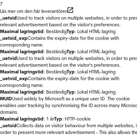
7
Läs mer om den här leverantören
_uetsid
Used to track visitors on multiple websites, in order to pre
relevant advertisement based on the visitor's preferences.
Maximal lagringstid
: Beständig
Typ
: Lokal HTML-lagring
_uetsid_exp
Contains the expiry-date for the cookie with
corresponding name.
Maximal lagringstid
: Beständig
Typ
: Lokal HTML-lagring
_uetvid
Used to track visitors on multiple websites, in order to pre
relevant advertisement based on the visitor's preferences.
Maximal lagringstid
: Beständig
Typ
: Lokal HTML-lagring
_uetvid_exp
Contains the expiry-date for the cookie with
corresponding name.
Maximal lagringstid
: Beständig
Typ
: Lokal HTML-lagring
MUID
Used widely by Microsoft as a unique user ID. The cookie
enables user tracking by synchronising the ID across many Microso
domains.
Maximal lagringstid
: 1 år
Typ
: HTTP-cookie
_uetsid
Collects data on visitor behaviour from multiple websites, 
order to present more relevant advertisement - This also allows th