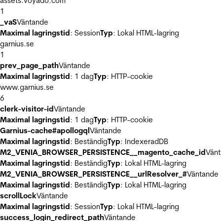
assets.voyado.com
1
_vaS
Väntande
Maximal lagringstid
: Session
Typ
: Lokal HTML-lagring
garnius.se
1
prev_page_path
Väntande
Maximal lagringstid
: 1 dag
Typ
: HTTP-cookie
www.garnius.se
6
clerk-visitor-id
Väntande
Maximal lagringstid
: 1 dag
Typ
: HTTP-cookie
Garnius-cache#apollogql
Väntande
Maximal lagringstid
: Beständig
Typ
: IndexeradDB
M2_VENIA_BROWSER_PERSISTENCE__magento_cache_id
Vän
Maximal lagringstid
: Beständig
Typ
: Lokal HTML-lagring
M2_VENIA_BROWSER_PERSISTENCE__urlResolver_#
Väntande
Maximal lagringstid
: Beständig
Typ
: Lokal HTML-lagring
scrollLock
Väntande
Maximal lagringstid
: Session
Typ
: Lokal HTML-lagring
success_login_redirect_path
Väntande