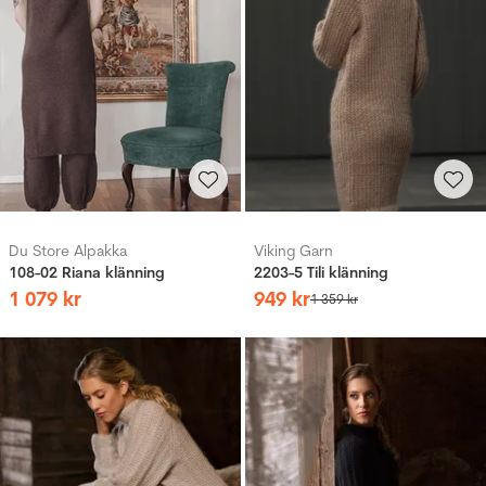
Du Store Alpakka
Viking Garn
108-02 Riana klänning
2203-5 Tili klänning
1
079
kr
949
kr
1
359
kr