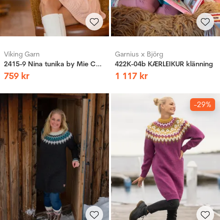
Viking Garn
Garnius x Björg
2415-9 Nina tunika by Mie Cappelen
422K-04b KÆRLEIKUR klänning
759
kr
1
117
kr
-29%