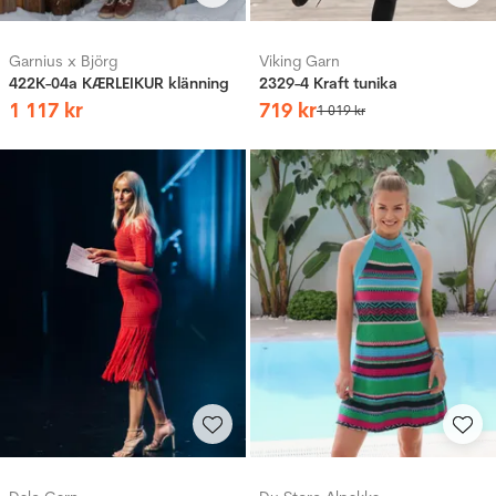
Garnius x Björg
Viking Garn
422K-04a KÆRLEIKUR klänning
2329-4 Kraft tunika
1
117
kr
719
kr
1
019
kr