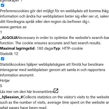
Egenskaper
1
Preferenscookies gör det möjligt för en webbplats att komma ihåg
information och ändra hur webbplatsen beter sig eller ser ut, sake
ditt föredragna språk eller den region du befinner dig i.
www.garnius.se
1
_ALGOLIA
Necessary in order to optimize the website's search-ba
function. The cookie ensures accurate and fast search results.
Maximal lagringstid
: 180 dagar
Typ
: HTTP-cookie
Statistik
12
Statistikcookies hjälper webbplatsägare att förstå hur besökare
interagerar med webbplatser genom att samla in och rapportera
information anonymt.
Hotjar
5
Läs mer om den här leverantören
_hjSession_#
Collects statistics on the visitor's visits to the websit
such as the number of visits, average time spent on the website a
what pages have been read.