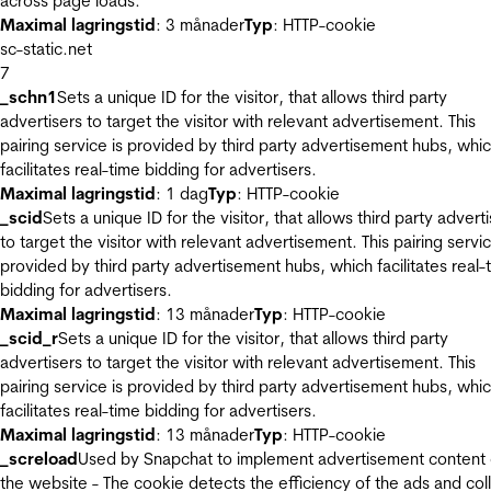
across page loads.
Maximal lagringstid
: 3 månader
Typ
: HTTP-cookie
sc-static.net
7
_schn1
Sets a unique ID for the visitor, that allows third party
advertisers to target the visitor with relevant advertisement. This
pairing service is provided by third party advertisement hubs, whi
facilitates real-time bidding for advertisers.
Maximal lagringstid
: 1 dag
Typ
: HTTP-cookie
_scid
Sets a unique ID for the visitor, that allows third party advert
to target the visitor with relevant advertisement. This pairing servic
provided by third party advertisement hubs, which facilitates real-
bidding for advertisers.
Maximal lagringstid
: 13 månader
Typ
: HTTP-cookie
_scid_r
Sets a unique ID for the visitor, that allows third party
advertisers to target the visitor with relevant advertisement. This
pairing service is provided by third party advertisement hubs, whi
facilitates real-time bidding for advertisers.
Maximal lagringstid
: 13 månader
Typ
: HTTP-cookie
_screload
Used by Snapchat to implement advertisement content
the website - The cookie detects the efficiency of the ads and col