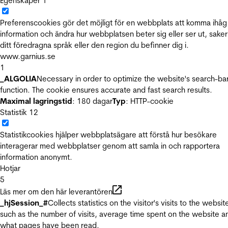
Egenskaper
1
Preferenscookies gör det möjligt för en webbplats att komma ihåg
information och ändra hur webbplatsen beter sig eller ser ut, sake
ditt föredragna språk eller den region du befinner dig i.
www.garnius.se
1
_ALGOLIA
Necessary in order to optimize the website's search-ba
function. The cookie ensures accurate and fast search results.
Maximal lagringstid
: 180 dagar
Typ
: HTTP-cookie
Statistik
12
Statistikcookies hjälper webbplatsägare att förstå hur besökare
interagerar med webbplatser genom att samla in och rapportera
information anonymt.
Hotjar
5
Läs mer om den här leverantören
_hjSession_#
Collects statistics on the visitor's visits to the websit
such as the number of visits, average time spent on the website a
what pages have been read.