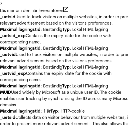
7
Läs mer om den här leverantören
_uetsid
Used to track visitors on multiple websites, in order to pre
relevant advertisement based on the visitor's preferences.
Maximal lagringstid
: Beständig
Typ
: Lokal HTML-lagring
_uetsid_exp
Contains the expiry-date for the cookie with
corresponding name.
Maximal lagringstid
: Beständig
Typ
: Lokal HTML-lagring
_uetvid
Used to track visitors on multiple websites, in order to pre
relevant advertisement based on the visitor's preferences.
Maximal lagringstid
: Beständig
Typ
: Lokal HTML-lagring
_uetvid_exp
Contains the expiry-date for the cookie with
corresponding name.
Maximal lagringstid
: Beständig
Typ
: Lokal HTML-lagring
MUID
Used widely by Microsoft as a unique user ID. The cookie
enables user tracking by synchronising the ID across many Microso
domains.
Maximal lagringstid
: 1 år
Typ
: HTTP-cookie
_uetsid
Collects data on visitor behaviour from multiple websites, 
order to present more relevant advertisement - This also allows th