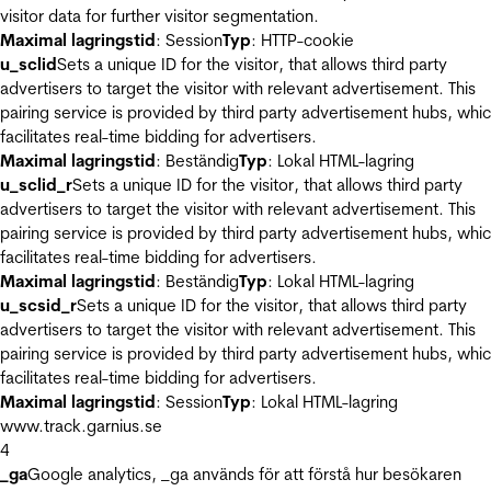
visitor data for further visitor segmentation.
Maximal lagringstid
: Session
Typ
: HTTP-cookie
u_sclid
Sets a unique ID for the visitor, that allows third party
advertisers to target the visitor with relevant advertisement. This
pairing service is provided by third party advertisement hubs, whi
facilitates real-time bidding for advertisers.
Maximal lagringstid
: Beständig
Typ
: Lokal HTML-lagring
u_sclid_r
Sets a unique ID for the visitor, that allows third party
advertisers to target the visitor with relevant advertisement. This
pairing service is provided by third party advertisement hubs, whi
facilitates real-time bidding for advertisers.
Maximal lagringstid
: Beständig
Typ
: Lokal HTML-lagring
u_scsid_r
Sets a unique ID for the visitor, that allows third party
advertisers to target the visitor with relevant advertisement. This
pairing service is provided by third party advertisement hubs, whi
facilitates real-time bidding for advertisers.
Maximal lagringstid
: Session
Typ
: Lokal HTML-lagring
www.track.garnius.se
4
_ga
Google analytics, _ga används för att förstå hur besökaren