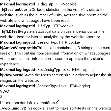
Maximal lagringstid
: 1 dag
Typ
: HTTP-cookie
_hjSessionUser_#
Collects statistics on the visitor's visits to the
website, such as the number of visits, average time spent on the
website and what pages have been read.
Maximal lagringstid
: 1 år
Typ
: HTTP-cookie
_hjTLDTest
Registers statistical data on users' behaviour on the
website. Used for internal analytics by the website operator.
Maximal lagringstid
: Session
Typ
: HTTP-cookie
hjActiveViewportIds
This cookie contains an ID string on the curr
session. This contains non-personal information on what subpages
visitor enters – this information is used to optimize the visitor's
experience.
Maximal lagringstid
: Beständig
Typ
: Lokal HTML-lagring
hjViewportId
Saves the user's screen size in order to adjust the si
images on the website.
Maximal lagringstid
: Session
Typ
: Lokal HTML-lagring
VWO
3
Läs mer om den här leverantören
_vwo_uuid_v2
This cookie is set to make split-tests on the websit