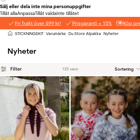
Sälj eller dela inte mina personuppgifter
Tillåt alla
Anpassa
Tillåt valda
Inte tillåtet
Fri frakt över 899 kr!
Prisgaranti + 15%
Köp pre
Hem
STICKNINGSKIT
Varumärke
Du Store Alpakka
Nyheter
>
>
>
>
Nyheter
Filter
Sortering
122 varor
Produkter