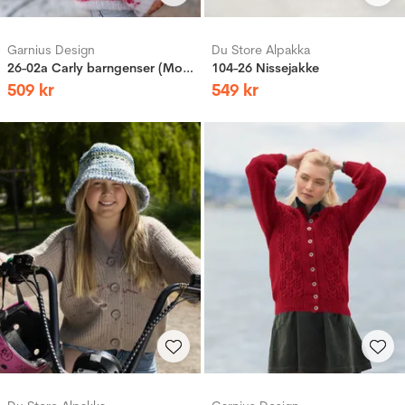
Garnius Design
Du Store Alpakka
26-02a Carly barngenser (Mohair)
104-26 Nissejakke
509
kr
549
kr