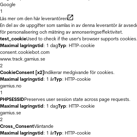
Google
1
Läs mer om den här leverantören
En del av de uppgifter som samlas in av denna leverantör är avse
för personalisering och mätning av annonseringseffektivitet.
test_cookie
Used to check if the user's browser supports cookies
Maximal lagringstid
: 1 dag
Typ
: HTTP-cookie
consent.cookiebot.com
www.track.garnius.se
2
CookieConsent [x2]
Indikerar medgivande för cookies.
Maximal lagringstid
: 1 år
Typ
: HTTP-cookie
garnius.no
1
PHPSESSID
Preserves user session state across page requests.
Maximal lagringstid
: 1 dag
Typ
: HTTP-cookie
garnius.se
2
Cross_Consent
Väntande
Maximal lagringstid
: 1 år
Typ
: HTTP-cookie