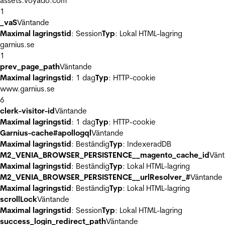
assets.voyado.com
1
_vaS
Väntande
Maximal lagringstid
: Session
Typ
: Lokal HTML-lagring
garnius.se
1
prev_page_path
Väntande
Maximal lagringstid
: 1 dag
Typ
: HTTP-cookie
www.garnius.se
6
clerk-visitor-id
Väntande
Maximal lagringstid
: 1 dag
Typ
: HTTP-cookie
Garnius-cache#apollogql
Väntande
Maximal lagringstid
: Beständig
Typ
: IndexeradDB
M2_VENIA_BROWSER_PERSISTENCE__magento_cache_id
Vän
Maximal lagringstid
: Beständig
Typ
: Lokal HTML-lagring
M2_VENIA_BROWSER_PERSISTENCE__urlResolver_#
Väntande
Maximal lagringstid
: Beständig
Typ
: Lokal HTML-lagring
scrollLock
Väntande
Maximal lagringstid
: Session
Typ
: Lokal HTML-lagring
success_login_redirect_path
Väntande