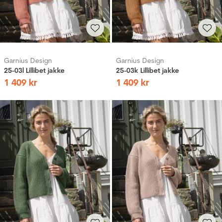
Garnius Design
Garnius Design
25-03l Lillibet jakke
25-03k Lillibet jakke
1
409
kr
1
409
kr