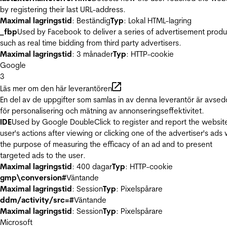
by registering their last URL-address.
Maximal lagringstid
: Beständig
Typ
: Lokal HTML-lagring
_fbp
Used by Facebook to deliver a series of advertisement produ
such as real time bidding from third party advertisers.
Maximal lagringstid
: 3 månader
Typ
: HTTP-cookie
Google
3
Läs mer om den här leverantören
En del av de uppgifter som samlas in av denna leverantör är avse
för personalisering och mätning av annonseringseffektivitet.
IDE
Used by Google DoubleClick to register and report the websit
user's actions after viewing or clicking one of the advertiser's ads 
the purpose of measuring the efficacy of an ad and to present
targeted ads to the user.
Maximal lagringstid
: 400 dagar
Typ
: HTTP-cookie
gmp\conversion#
Väntande
Maximal lagringstid
: Session
Typ
: Pixelspårare
ddm/activity/src=#
Väntande
Maximal lagringstid
: Session
Typ
: Pixelspårare
Microsoft