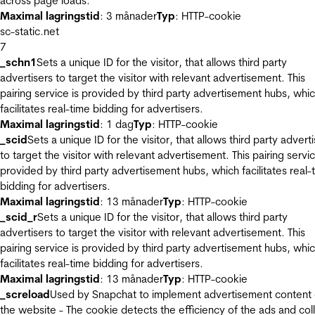
across page loads.
Maximal lagringstid
: 3 månader
Typ
: HTTP-cookie
sc-static.net
7
_schn1
Sets a unique ID for the visitor, that allows third party
advertisers to target the visitor with relevant advertisement. This
pairing service is provided by third party advertisement hubs, whi
facilitates real-time bidding for advertisers.
Maximal lagringstid
: 1 dag
Typ
: HTTP-cookie
_scid
Sets a unique ID for the visitor, that allows third party advert
to target the visitor with relevant advertisement. This pairing servic
provided by third party advertisement hubs, which facilitates real-
bidding for advertisers.
Maximal lagringstid
: 13 månader
Typ
: HTTP-cookie
_scid_r
Sets a unique ID for the visitor, that allows third party
advertisers to target the visitor with relevant advertisement. This
pairing service is provided by third party advertisement hubs, whi
facilitates real-time bidding for advertisers.
Maximal lagringstid
: 13 månader
Typ
: HTTP-cookie
_screload
Used by Snapchat to implement advertisement content
the website - The cookie detects the efficiency of the ads and col