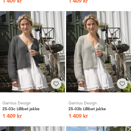
1
409
kr
1
409
kr
Garnius Design
Garnius Design
25-03c Lillibet jakke
25-03b Lillibet jakke
1
409
kr
1
409
kr