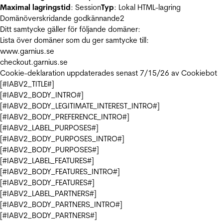
Maximal lagringstid
: Session
Typ
: Lokal HTML-lagring
Domänöverskridande godkännande
2
Ditt samtycke gäller för följande domäner:
Lista över domäner som du ger samtycke till:
www.garnius.se
checkout.garnius.se
Cookie-deklaration uppdaterades senast 7/15/26 av
Cookiebot
[#IABV2_TITLE#]
[#IABV2_BODY_INTRO#]
[#IABV2_BODY_LEGITIMATE_INTEREST_INTRO#]
[#IABV2_BODY_PREFERENCE_INTRO#]
[#IABV2_LABEL_PURPOSES#]
[#IABV2_BODY_PURPOSES_INTRO#]
[#IABV2_BODY_PURPOSES#]
[#IABV2_LABEL_FEATURES#]
[#IABV2_BODY_FEATURES_INTRO#]
[#IABV2_BODY_FEATURES#]
[#IABV2_LABEL_PARTNERS#]
[#IABV2_BODY_PARTNERS_INTRO#]
[#IABV2_BODY_PARTNERS#]