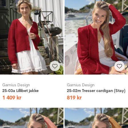
Garnius Design
Garnius Design
25-03a Lillibet jakke
25-02m Tresser cardigan (Stay)
1
409
kr
819
kr