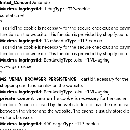
Initial_Consent
Väntande
Maximal lagringstid
: 1 dag
Typ
: HTTP-cookie
sc-static.net
2
_scsrid
The cookie is necessary for the secure checkout and pay
function on the website. This function is provided by shopify.com.
Maximal lagringstid
: 13 månader
Typ
: HTTP-cookie
_scsrid
The cookie is necessary for the secure checkout and pay
function on the website. This function is provided by shopify.com.
Maximal lagringstid
: Beständig
Typ
: Lokal HTML-lagring
www.garnius.se
2
M2_VENIA_BROWSER_PERSISTENCE__cartId
Necessary for the
shopping cart functionality on the website.
Maximal lagringstid
: Beständig
Typ
: Lokal HTML-lagring
private_content_version
This cookie is necessary for the cache
function. A cache is used by the website to optimize the response
between the visitor and the website. The cache is usually stored o
visitor’s browser.
Maximal lagringstid
: 400 dagar
Typ
: HTTP-cookie