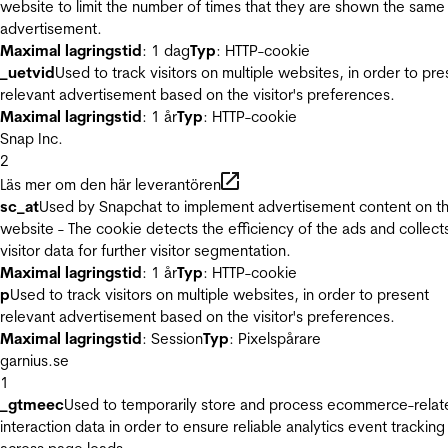
website to limit the number of times that they are shown the same
advertisement.
Maximal lagringstid
: 1 dag
Typ
: HTTP-cookie
_uetvid
Used to track visitors on multiple websites, in order to pre
relevant advertisement based on the visitor's preferences.
Maximal lagringstid
: 1 år
Typ
: HTTP-cookie
Snap Inc.
2
Läs mer om den här leverantören
sc_at
Used by Snapchat to implement advertisement content on t
website - The cookie detects the efficiency of the ads and collect
visitor data for further visitor segmentation.
Maximal lagringstid
: 1 år
Typ
: HTTP-cookie
p
Used to track visitors on multiple websites, in order to present
relevant advertisement based on the visitor's preferences.
Maximal lagringstid
: Session
Typ
: Pixelspårare
garnius.se
1
_gtmeec
Used to temporarily store and process ecommerce-relat
interaction data in order to ensure reliable analytics event tracking