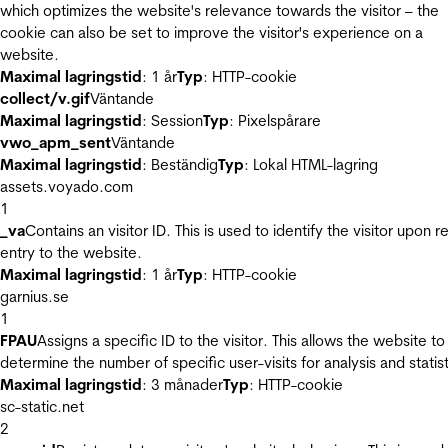
which optimizes the website's relevance towards the visitor – the
cookie can also be set to improve the visitor's experience on a
website.
Maximal lagringstid
: 1 år
Typ
: HTTP-cookie
collect/v.gif
Väntande
Maximal lagringstid
: Session
Typ
: Pixelspårare
vwo_apm_sent
Väntande
Maximal lagringstid
: Beständig
Typ
: Lokal HTML-lagring
assets.voyado.com
1
_va
Contains an visitor ID. This is used to identify the visitor upon r
entry to the website.
Maximal lagringstid
: 1 år
Typ
: HTTP-cookie
garnius.se
1
FPAU
Assigns a specific ID to the visitor. This allows the website to
determine the number of specific user-visits for analysis and statist
Maximal lagringstid
: 3 månader
Typ
: HTTP-cookie
sc-static.net
2