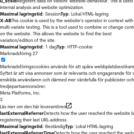
u_scsid
Registers data on visitors' website-behaviour. This is used 
internal analysis and website optimization.
Maximal lagringstid
: Session
Typ
: Lokal HTML-lagring
X-AB
This cookie is used by the website’s operator in context with
multi-variate testing. This is a tool used to combine or change con
on the website. This allows the website to find the best
variation/edition of the site.
Maximal lagringstid
: 1 dag
Typ
: HTTP-cookie
Marknadsföring
27
Marknadsföringscookies används för att spåra webbplatsbesökare
Syftet är att visa annonser som är relevanta och engagerande för
enskilda användaren och därmed mer värdefulla för publicister och
tredjepartsannonsörer.
Meta Platforms, Inc.
3
Läs mer om den här leverantören
lastExternalReferrer
Detects how the user reached the website 
registering their last URL-address.
Maximal lagringstid
: Beständig
Typ
: Lokal HTML-lagring
lastExternalReferrerTime
Detects how the user reached the web