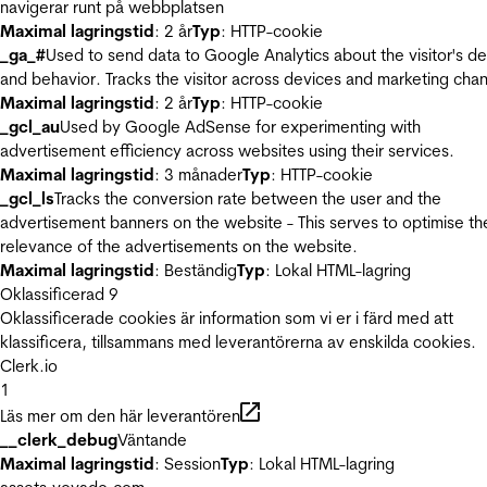
navigerar runt på webbplatsen
Maximal lagringstid
: 2 år
Typ
: HTTP-cookie
_ga_#
Used to send data to Google Analytics about the visitor's d
and behavior. Tracks the visitor across devices and marketing chan
Maximal lagringstid
: 2 år
Typ
: HTTP-cookie
_gcl_au
Used by Google AdSense for experimenting with
advertisement efficiency across websites using their services.
Maximal lagringstid
: 3 månader
Typ
: HTTP-cookie
_gcl_ls
Tracks the conversion rate between the user and the
advertisement banners on the website - This serves to optimise th
relevance of the advertisements on the website.
Maximal lagringstid
: Beständig
Typ
: Lokal HTML-lagring
Oklassificerad
9
Oklassificerade cookies är information som vi er i färd med att
klassificera, tillsammans med leverantörerna av enskilda cookies.
Clerk.io
1
Läs mer om den här leverantören
__clerk_debug
Väntande
Maximal lagringstid
: Session
Typ
: Lokal HTML-lagring