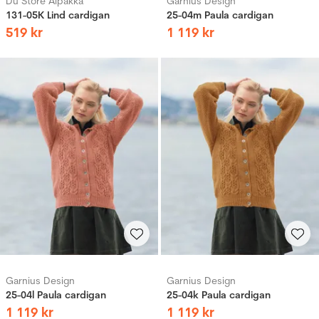
Du Store Alpakka
Garnius Design
131-05K Lind cardigan
25-04m Paula cardigan
519
kr
1
119
kr
Garnius Design
Garnius Design
25-04l Paula cardigan
25-04k Paula cardigan
1
119
kr
1
119
kr