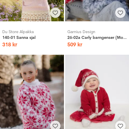
Du Store Alpakka
Garnius Design
140-01 Sanna sjal
26-02a Carly barngenser (Mohair)
318
kr
509
kr