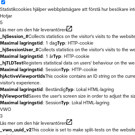
Statistikcookies hjälper webbplatsägare att förstå hur besökare 
Hotjar
5
Läs mer om den här leverantören
_hjSession_#
Collects statistics on the visitor's visits to the we
Maximal lagringstid
: 1 dag
Typ
: HTTP-cookie
_hjSessionUser_#
Collects statistics on the visitor's visits to t
Maximal lagringstid
: 1 år
Typ
: HTTP-cookie
_hjTLDTest
Registers statistical data on users' behaviour on the we
Maximal lagringstid
: Session
Typ
: HTTP-cookie
hjActiveViewportIds
This cookie contains an ID string on the curr
visitor's experience.
Maximal lagringstid
: Beständig
Typ
: Lokal HTML-lagring
hjViewportId
Saves the user's screen size in order to adjust the s
Maximal lagringstid
: Session
Typ
: Lokal HTML-lagring
VWO
3
Läs mer om den här leverantören
_vwo_uuid_v2
This cookie is set to make split-tests on the websi