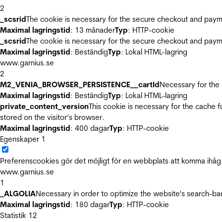
2
_scsrid
The cookie is necessary for the secure checkout and payme
Maximal lagringstid
: 13 månader
Typ
: HTTP-cookie
_scsrid
The cookie is necessary for the secure checkout and payme
Maximal lagringstid
: Beständig
Typ
: Lokal HTML-lagring
www.garnius.se
2
M2_VENIA_BROWSER_PERSISTENCE__cartId
Necessary for the 
Maximal lagringstid
: Beständig
Typ
: Lokal HTML-lagring
private_content_version
This cookie is necessary for the cache 
stored on the visitor’s browser.
Maximal lagringstid
: 400 dagar
Typ
: HTTP-cookie
Egenskaper
1
Preferenscookies gör det möjligt för en webbplats att komma ihåg i
www.garnius.se
1
_ALGOLIA
Necessary in order to optimize the website's search-bar
Maximal lagringstid
: 180 dagar
Typ
: HTTP-cookie
Statistik
12