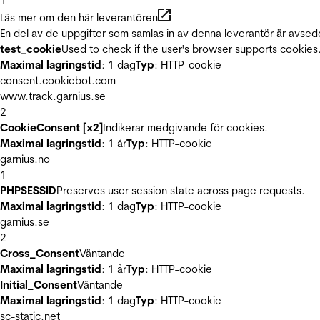
1
Läs mer om den här leverantören
En del av de uppgifter som samlas in av denna leverantör är avsed
test_cookie
Used to check if the user's browser supports cookies
Maximal lagringstid
: 1 dag
Typ
: HTTP-cookie
consent.cookiebot.com
www.track.garnius.se
2
CookieConsent [x2]
Indikerar medgivande för cookies.
Maximal lagringstid
: 1 år
Typ
: HTTP-cookie
garnius.no
1
PHPSESSID
Preserves user session state across page requests.
Maximal lagringstid
: 1 dag
Typ
: HTTP-cookie
garnius.se
2
Cross_Consent
Väntande
Maximal lagringstid
: 1 år
Typ
: HTTP-cookie
Initial_Consent
Väntande
Maximal lagringstid
: 1 dag
Typ
: HTTP-cookie
sc-static.net