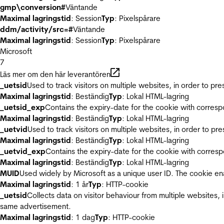
gmp\conversion#
Väntande
Maximal lagringstid
: Session
Typ
: Pixelspårare
ddm/activity/src=#
Väntande
Maximal lagringstid
: Session
Typ
: Pixelspårare
Microsoft
7
Läs mer om den här leverantören
_uetsid
Used to track visitors on multiple websites, in order to pr
Maximal lagringstid
: Beständig
Typ
: Lokal HTML-lagring
_uetsid_exp
Contains the expiry-date for the cookie with corres
Maximal lagringstid
: Beständig
Typ
: Lokal HTML-lagring
_uetvid
Used to track visitors on multiple websites, in order to pr
Maximal lagringstid
: Beständig
Typ
: Lokal HTML-lagring
_uetvid_exp
Contains the expiry-date for the cookie with corres
Maximal lagringstid
: Beständig
Typ
: Lokal HTML-lagring
MUID
Used widely by Microsoft as a unique user ID. The cookie en
Maximal lagringstid
: 1 år
Typ
: HTTP-cookie
_uetsid
Collects data on visitor behaviour from multiple websites, 
same advertisement.
Maximal lagringstid
: 1 dag
Typ
: HTTP-cookie