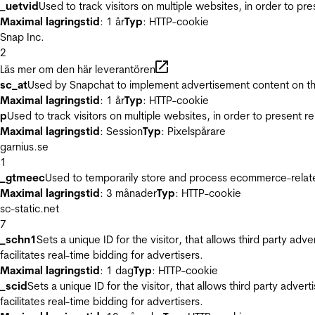
_uetvid
Used to track visitors on multiple websites, in order to pr
Maximal lagringstid
: 1 år
Typ
: HTTP-cookie
Snap Inc.
2
Läs mer om den här leverantören
sc_at
Used by Snapchat to implement advertisement content on the w
Maximal lagringstid
: 1 år
Typ
: HTTP-cookie
p
Used to track visitors on multiple websites, in order to present 
Maximal lagringstid
: Session
Typ
: Pixelspårare
garnius.se
1
_gtmeec
Used to temporarily store and process ecommerce-related 
Maximal lagringstid
: 3 månader
Typ
: HTTP-cookie
sc-static.net
7
_schn1
Sets a unique ID for the visitor, that allows third party adv
facilitates real-time bidding for advertisers.
Maximal lagringstid
: 1 dag
Typ
: HTTP-cookie
_scid
Sets a unique ID for the visitor, that allows third party adver
facilitates real-time bidding for advertisers.