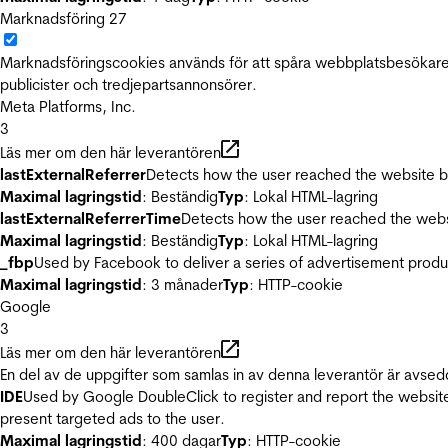
Marknadsföring
27
Marknadsföringscookies används för att spåra webbplatsbesökare.
publicister och tredjepartsannonsörer.
Meta Platforms, Inc.
3
Läs mer om den här leverantören
lastExternalReferrer
Detects how the user reached the website by 
Maximal lagringstid
: Beständig
Typ
: Lokal HTML-lagring
lastExternalReferrerTime
Detects how the user reached the websi
Maximal lagringstid
: Beständig
Typ
: Lokal HTML-lagring
_fbp
Used by Facebook to deliver a series of advertisement product
Maximal lagringstid
: 3 månader
Typ
: HTTP-cookie
Google
3
Läs mer om den här leverantören
En del av de uppgifter som samlas in av denna leverantör är avsed
IDE
Used by Google DoubleClick to register and report the website u
present targeted ads to the user.
Maximal lagringstid
: 400 dagar
Typ
: HTTP-cookie