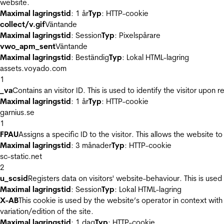
website.
Maximal lagringstid
: 1 år
Typ
: HTTP-cookie
collect/v.gif
Väntande
Maximal lagringstid
: Session
Typ
: Pixelspårare
vwo_apm_sent
Väntande
Maximal lagringstid
: Beständig
Typ
: Lokal HTML-lagring
assets.voyado.com
1
_va
Contains an visitor ID. This is used to identify the visitor upon 
Maximal lagringstid
: 1 år
Typ
: HTTP-cookie
garnius.se
1
FPAU
Assigns a specific ID to the visitor. This allows the website to
Maximal lagringstid
: 3 månader
Typ
: HTTP-cookie
sc-static.net
2
u_scsid
Registers data on visitors' website-behaviour. This is used 
Maximal lagringstid
: Session
Typ
: Lokal HTML-lagring
X-AB
This cookie is used by the website’s operator in context with 
variation/edition of the site.
Maximal lagringstid
: 1 dag
Typ
: HTTP-cookie