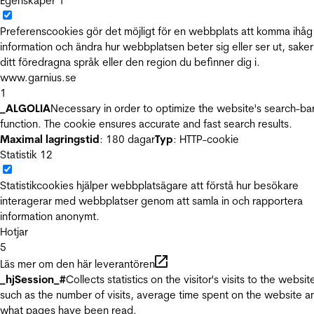
Egenskaper
1
Preferenscookies gör det möjligt för en webbplats att komma ihåg
information och ändra hur webbplatsen beter sig eller ser ut, sake
ditt föredragna språk eller den region du befinner dig i.
www.garnius.se
1
_ALGOLIA
Necessary in order to optimize the website's search-ba
function. The cookie ensures accurate and fast search results.
Maximal lagringstid
: 180 dagar
Typ
: HTTP-cookie
Statistik
12
Statistikcookies hjälper webbplatsägare att förstå hur besökare
interagerar med webbplatser genom att samla in och rapportera
information anonymt.
Hotjar
5
Läs mer om den här leverantören
_hjSession_#
Collects statistics on the visitor's visits to the websit
such as the number of visits, average time spent on the website a
what pages have been read.