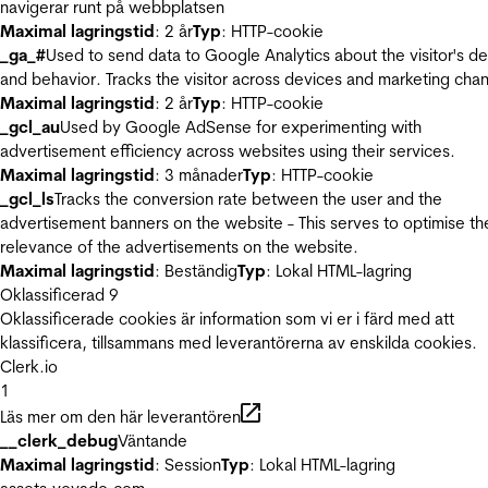
navigerar runt på webbplatsen
Maximal lagringstid
: 2 år
Typ
: HTTP-cookie
_ga_#
Used to send data to Google Analytics about the visitor's d
and behavior. Tracks the visitor across devices and marketing chan
Maximal lagringstid
: 2 år
Typ
: HTTP-cookie
_gcl_au
Used by Google AdSense for experimenting with
advertisement efficiency across websites using their services.
Maximal lagringstid
: 3 månader
Typ
: HTTP-cookie
_gcl_ls
Tracks the conversion rate between the user and the
advertisement banners on the website - This serves to optimise th
relevance of the advertisements on the website.
Maximal lagringstid
: Beständig
Typ
: Lokal HTML-lagring
Oklassificerad
9
Oklassificerade cookies är information som vi er i färd med att
klassificera, tillsammans med leverantörerna av enskilda cookies.
Clerk.io
1
Läs mer om den här leverantören
__clerk_debug
Väntande
Maximal lagringstid
: Session
Typ
: Lokal HTML-lagring