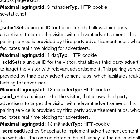
across page loads.
Maximal lagringstid
: 3 månader
Typ
: HTTP-cookie
sc-static.net
7
_schn1
Sets a unique ID for the visitor, that allows third party
advertisers to target the visitor with relevant advertisement. This
pairing service is provided by third party advertisement hubs, whi
facilitates real-time bidding for advertisers.
Maximal lagringstid
: 1 dag
Typ
: HTTP-cookie
_scid
Sets a unique ID for the visitor, that allows third party advert
to target the visitor with relevant advertisement. This pairing servic
provided by third party advertisement hubs, which facilitates real-
bidding for advertisers.
Maximal lagringstid
: 13 månader
Typ
: HTTP-cookie
_scid_r
Sets a unique ID for the visitor, that allows third party
advertisers to target the visitor with relevant advertisement. This
pairing service is provided by third party advertisement hubs, whi
facilitates real-time bidding for advertisers.
Maximal lagringstid
: 13 månader
Typ
: HTTP-cookie
_screload
Used by Snapchat to implement advertisement content
the website - The cookie detects the efficiency of the ads and col