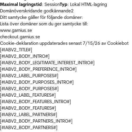
Maximal lagringstid
: Session
Typ
: Lokal HTML-lagring
Domänöverskridande godkännande
2
Ditt samtycke gäller för följande domäner:
Lista över domäner som du ger samtycke till:
www.garnius.se
checkout.garnius.se
Cookie-deklaration uppdaterades senast 7/15/26 av
Cookiebot
[#IABV2_TITLE#]
[#IABV2_BODY_INTRO#]
[#IABV2_BODY_LEGITIMATE_INTEREST_INTRO#]
[#IABV2_BODY_PREFERENCE_INTRO#]
[#IABV2_LABEL_PURPOSES#]
[#IABV2_BODY_PURPOSES_INTRO#]
[#IABV2_BODY_PURPOSES#]
[#IABV2_LABEL_FEATURES#]
[#IABV2_BODY_FEATURES_INTRO#]
[#IABV2_BODY_FEATURES#]
[#IABV2_LABEL_PARTNERS#]
[#IABV2_BODY_PARTNERS_INTRO#]
[#IABV2_BODY_PARTNERS#]