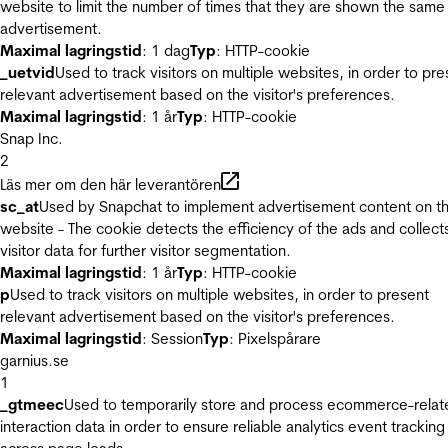
website to limit the number of times that they are shown the same
advertisement.
Maximal lagringstid
: 1 dag
Typ
: HTTP-cookie
_uetvid
Used to track visitors on multiple websites, in order to pre
relevant advertisement based on the visitor's preferences.
Maximal lagringstid
: 1 år
Typ
: HTTP-cookie
Snap Inc.
2
Läs mer om den här leverantören
sc_at
Used by Snapchat to implement advertisement content on t
website - The cookie detects the efficiency of the ads and collect
visitor data for further visitor segmentation.
Maximal lagringstid
: 1 år
Typ
: HTTP-cookie
p
Used to track visitors on multiple websites, in order to present
relevant advertisement based on the visitor's preferences.
Maximal lagringstid
: Session
Typ
: Pixelspårare
garnius.se
1
_gtmeec
Used to temporarily store and process ecommerce-relat
interaction data in order to ensure reliable analytics event tracking