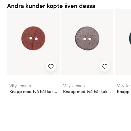
Andra kunder köpte även dessa
Villy Jensen
Villy Jensen
Villy J
Knapp med två hål kokos rost, 15mm
Knapp med två hål kokos grå rosa, 15mm