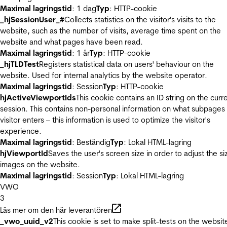
Maximal lagringstid
: 1 dag
Typ
: HTTP-cookie
_hjSessionUser_#
Collects statistics on the visitor's visits to the
website, such as the number of visits, average time spent on the
website and what pages have been read.
Maximal lagringstid
: 1 år
Typ
: HTTP-cookie
_hjTLDTest
Registers statistical data on users' behaviour on the
website. Used for internal analytics by the website operator.
Maximal lagringstid
: Session
Typ
: HTTP-cookie
hjActiveViewportIds
This cookie contains an ID string on the curr
session. This contains non-personal information on what subpages
visitor enters – this information is used to optimize the visitor's
experience.
Maximal lagringstid
: Beständig
Typ
: Lokal HTML-lagring
hjViewportId
Saves the user's screen size in order to adjust the si
images on the website.
Maximal lagringstid
: Session
Typ
: Lokal HTML-lagring
VWO
3
Läs mer om den här leverantören
_vwo_uuid_v2
This cookie is set to make split-tests on the websit