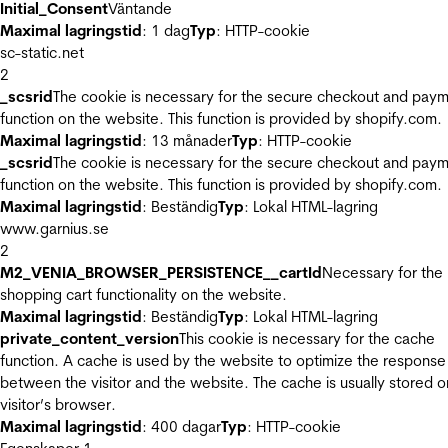
Initial_Consent
Väntande
Maximal lagringstid
: 1 dag
Typ
: HTTP-cookie
sc-static.net
2
_scsrid
The cookie is necessary for the secure checkout and pay
function on the website. This function is provided by shopify.com.
Maximal lagringstid
: 13 månader
Typ
: HTTP-cookie
_scsrid
The cookie is necessary for the secure checkout and pay
function on the website. This function is provided by shopify.com.
Maximal lagringstid
: Beständig
Typ
: Lokal HTML-lagring
www.garnius.se
2
M2_VENIA_BROWSER_PERSISTENCE__cartId
Necessary for the
shopping cart functionality on the website.
Maximal lagringstid
: Beständig
Typ
: Lokal HTML-lagring
private_content_version
This cookie is necessary for the cache
function. A cache is used by the website to optimize the response
between the visitor and the website. The cache is usually stored o
visitor’s browser.
Maximal lagringstid
: 400 dagar
Typ
: HTTP-cookie