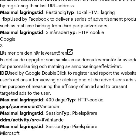
by registering their last URL-address.
Maximal lagringstid
: Beständig
Typ
: Lokal HTML-lagring
_fbp
Used by Facebook to deliver a series of advertisement produ
such as real time bidding from third party advertisers.
Maximal lagringstid
: 3 månader
Typ
: HTTP-cookie
Google
3
Läs mer om den här leverantören
En del av de uppgifter som samlas in av denna leverantör är avse
för personalisering och mätning av annonseringseffektivitet.
IDE
Used by Google DoubleClick to register and report the websit
user's actions after viewing or clicking one of the advertiser's ads 
the purpose of measuring the efficacy of an ad and to present
targeted ads to the user.
Maximal lagringstid
: 400 dagar
Typ
: HTTP-cookie
gmp\conversion#
Väntande
Maximal lagringstid
: Session
Typ
: Pixelspårare
ddm/activity/src=#
Väntande
Maximal lagringstid
: Session
Typ
: Pixelspårare
Microsoft