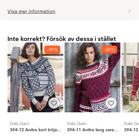
Visa mer information
Inte korrekt? Försök av dessa i stället
-49%
-50%
Dale Garn
Dale Garn
Dale G
394-12 Anitra kort tröja natur
394-11 Anitra lang sweater marine