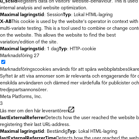
u_scsid
Registers data on visitors' website-behaviour. This is used 
internal analysis and website optimization.
Maximal lagringstid
: Session
Typ
: Lokal HTML-lagring
X-AB
This cookie is used by the website’s operator in context with
multi-variate testing. This is a tool used to combine or change con
on the website. This allows the website to find the best
variation/edition of the site.
Maximal lagringstid
: 1 dag
Typ
: HTTP-cookie
Marknadsföring
27
Marknadsföringscookies används för att spåra webbplatsbesökare
Syftet är att visa annonser som är relevanta och engagerande för
enskilda användaren och därmed mer värdefulla för publicister och
tredjepartsannonsörer.
Meta Platforms, Inc.
3
Läs mer om den här leverantören
lastExternalReferrer
Detects how the user reached the website 
registering their last URL-address.
Maximal lagringstid
: Beständig
Typ
: Lokal HTML-lagring
lastExternalReferrerTime
Detects how the user reached the web