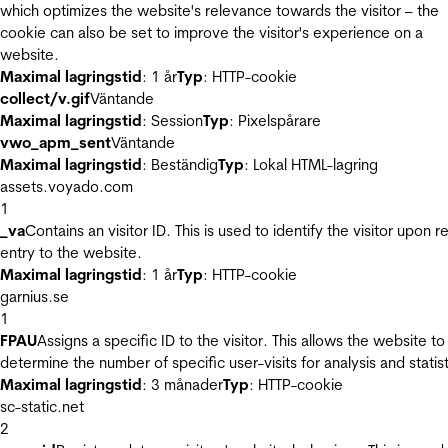
which optimizes the website's relevance towards the visitor – the
cookie can also be set to improve the visitor's experience on a
website.
Maximal lagringstid
: 1 år
Typ
: HTTP-cookie
collect/v.gif
Väntande
Maximal lagringstid
: Session
Typ
: Pixelspårare
vwo_apm_sent
Väntande
Maximal lagringstid
: Beständig
Typ
: Lokal HTML-lagring
assets.voyado.com
1
_va
Contains an visitor ID. This is used to identify the visitor upon r
entry to the website.
Maximal lagringstid
: 1 år
Typ
: HTTP-cookie
garnius.se
1
FPAU
Assigns a specific ID to the visitor. This allows the website to
determine the number of specific user-visits for analysis and statist
Maximal lagringstid
: 3 månader
Typ
: HTTP-cookie
sc-static.net
2