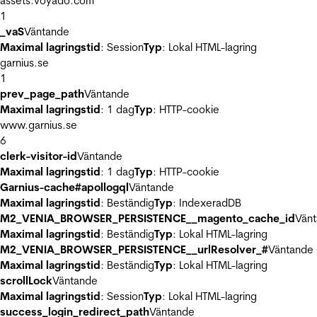
assets.voyado.com
1
_vaS
Väntande
Maximal lagringstid
: Session
Typ
: Lokal HTML-lagring
garnius.se
1
prev_page_path
Väntande
Maximal lagringstid
: 1 dag
Typ
: HTTP-cookie
www.garnius.se
6
clerk-visitor-id
Väntande
Maximal lagringstid
: 1 dag
Typ
: HTTP-cookie
Garnius-cache#apollogql
Väntande
Maximal lagringstid
: Beständig
Typ
: IndexeradDB
M2_VENIA_BROWSER_PERSISTENCE__magento_cache_id
Vän
Maximal lagringstid
: Beständig
Typ
: Lokal HTML-lagring
M2_VENIA_BROWSER_PERSISTENCE__urlResolver_#
Väntande
Maximal lagringstid
: Beständig
Typ
: Lokal HTML-lagring
scrollLock
Väntande
Maximal lagringstid
: Session
Typ
: Lokal HTML-lagring
success_login_redirect_path
Väntande