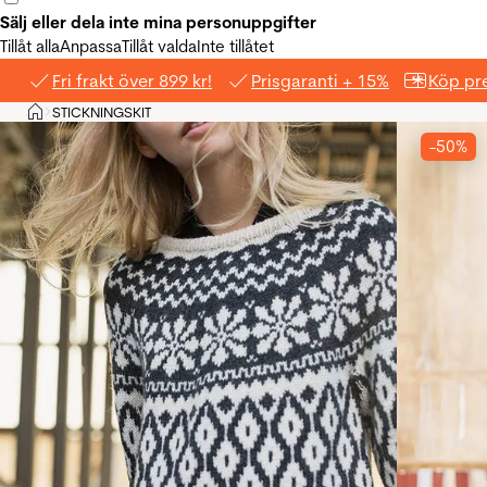
Sälj eller dela inte mina personuppgifter
Tillåt alla
Anpassa
Tillåt valda
Inte tillåtet
Fri frakt över 899 kr!
Prisgaranti + 15%
Köp pre
Hem
STICKNINGSKIT
>
-50%