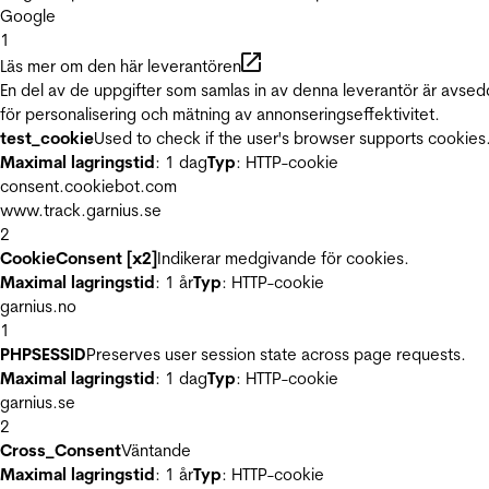
Google
1
Läs mer om den här leverantören
En del av de uppgifter som samlas in av denna leverantör är avse
för personalisering och mätning av annonseringseffektivitet.
test_cookie
Used to check if the user's browser supports cookies
Maximal lagringstid
: 1 dag
Typ
: HTTP-cookie
consent.cookiebot.com
www.track.garnius.se
2
CookieConsent [x2]
Indikerar medgivande för cookies.
Maximal lagringstid
: 1 år
Typ
: HTTP-cookie
garnius.no
1
PHPSESSID
Preserves user session state across page requests.
Maximal lagringstid
: 1 dag
Typ
: HTTP-cookie
garnius.se
2
Cross_Consent
Väntande
Maximal lagringstid
: 1 år
Typ
: HTTP-cookie