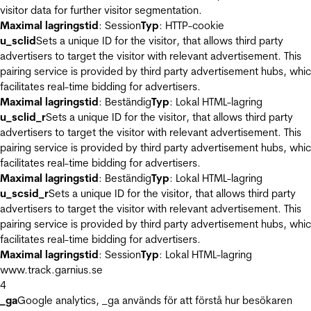
visitor data for further visitor segmentation.
Maximal lagringstid
: Session
Typ
: HTTP-cookie
u_sclid
Sets a unique ID for the visitor, that allows third party
advertisers to target the visitor with relevant advertisement. This
pairing service is provided by third party advertisement hubs, whi
facilitates real-time bidding for advertisers.
Maximal lagringstid
: Beständig
Typ
: Lokal HTML-lagring
u_sclid_r
Sets a unique ID for the visitor, that allows third party
advertisers to target the visitor with relevant advertisement. This
pairing service is provided by third party advertisement hubs, whi
facilitates real-time bidding for advertisers.
Maximal lagringstid
: Beständig
Typ
: Lokal HTML-lagring
u_scsid_r
Sets a unique ID for the visitor, that allows third party
advertisers to target the visitor with relevant advertisement. This
pairing service is provided by third party advertisement hubs, whi
facilitates real-time bidding for advertisers.
Maximal lagringstid
: Session
Typ
: Lokal HTML-lagring
www.track.garnius.se
4
_ga
Google analytics, _ga används för att förstå hur besökaren