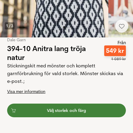
1
/
3
Dale Garn
Från
394-10 Anitra lang tröja
549
kr
natur
1
089
kr
Stickningskit med mönster och komplett
garnförbrukning för vald storlek. Mönster skickas via
e-post.;
Visa mer information
Välj storlek och färg