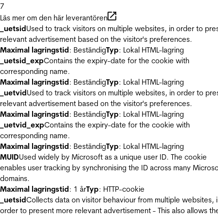
7
Läs mer om den här leverantören
_uetsid
Used to track visitors on multiple websites, in order to pre
relevant advertisement based on the visitor's preferences.
Maximal lagringstid
: Beständig
Typ
: Lokal HTML-lagring
_uetsid_exp
Contains the expiry-date for the cookie with
corresponding name.
Maximal lagringstid
: Beständig
Typ
: Lokal HTML-lagring
_uetvid
Used to track visitors on multiple websites, in order to pre
relevant advertisement based on the visitor's preferences.
Maximal lagringstid
: Beständig
Typ
: Lokal HTML-lagring
_uetvid_exp
Contains the expiry-date for the cookie with
corresponding name.
Maximal lagringstid
: Beständig
Typ
: Lokal HTML-lagring
MUID
Used widely by Microsoft as a unique user ID. The cookie
enables user tracking by synchronising the ID across many Microso
domains.
Maximal lagringstid
: 1 år
Typ
: HTTP-cookie
_uetsid
Collects data on visitor behaviour from multiple websites, 
order to present more relevant advertisement - This also allows th