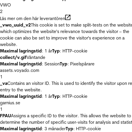
VWO
2
Läs mer om den här leverantören
_vwo_uuid_v2
This cookie is set to make split-tests on the websit
which optimizes the website's relevance towards the visitor – the
cookie can also be set to improve the visitor's experience on a
website.
Maximal lagringstid
: 1 år
Typ
: HTTP-cookie
collect/v.gif
Väntande
Maximal lagringstid
: Session
Typ
: Pixelspårare
assets.voyado.com
1
_va
Contains an visitor ID. This is used to identify the visitor upon r
entry to the website.
Maximal lagringstid
: 1 år
Typ
: HTTP-cookie
garnius.se
1
FPAU
Assigns a specific ID to the visitor. This allows the website to
determine the number of specific user-visits for analysis and statist
Maximal lagringstid
: 3 månader
Typ
: HTTP-cookie