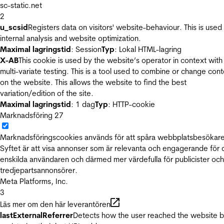
sc-static.net
2
u_scsid
Registers data on visitors' website-behaviour. This is used 
internal analysis and website optimization.
Maximal lagringstid
: Session
Typ
: Lokal HTML-lagring
X-AB
This cookie is used by the website’s operator in context with
multi-variate testing. This is a tool used to combine or change con
on the website. This allows the website to find the best
variation/edition of the site.
Maximal lagringstid
: 1 dag
Typ
: HTTP-cookie
Marknadsföring
27
Marknadsföringscookies används för att spåra webbplatsbesökare
Syftet är att visa annonser som är relevanta och engagerande för
enskilda användaren och därmed mer värdefulla för publicister och
tredjepartsannonsörer.
Meta Platforms, Inc.
3
Läs mer om den här leverantören
lastExternalReferrer
Detects how the user reached the website 