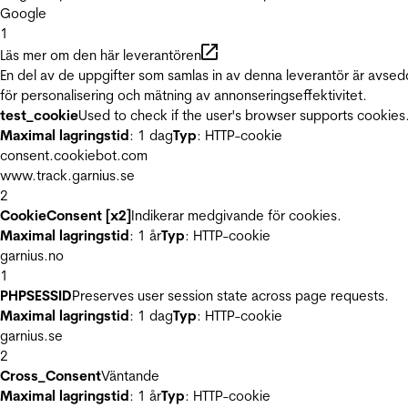
Google
1
Läs mer om den här leverantören
En del av de uppgifter som samlas in av denna leverantör är avse
för personalisering och mätning av annonseringseffektivitet.
test_cookie
Used to check if the user's browser supports cookies
Maximal lagringstid
: 1 dag
Typ
: HTTP-cookie
consent.cookiebot.com
www.track.garnius.se
2
CookieConsent [x2]
Indikerar medgivande för cookies.
Maximal lagringstid
: 1 år
Typ
: HTTP-cookie
garnius.no
1
PHPSESSID
Preserves user session state across page requests.
Maximal lagringstid
: 1 dag
Typ
: HTTP-cookie
garnius.se
2
Cross_Consent
Väntande
Maximal lagringstid
: 1 år
Typ
: HTTP-cookie