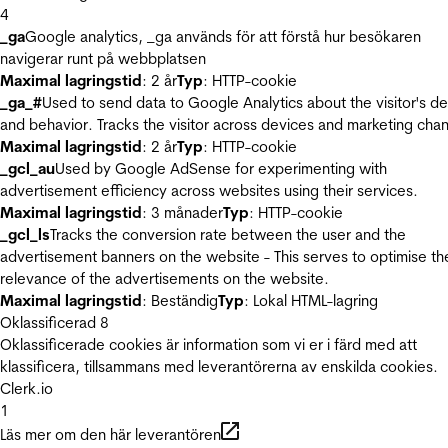
4
_ga
Google analytics, _ga används för att förstå hur besökaren
navigerar runt på webbplatsen
Maximal lagringstid
: 2 år
Typ
: HTTP-cookie
_ga_#
Used to send data to Google Analytics about the visitor's d
and behavior. Tracks the visitor across devices and marketing chan
Maximal lagringstid
: 2 år
Typ
: HTTP-cookie
_gcl_au
Used by Google AdSense for experimenting with
advertisement efficiency across websites using their services.
Maximal lagringstid
: 3 månader
Typ
: HTTP-cookie
_gcl_ls
Tracks the conversion rate between the user and the
advertisement banners on the website - This serves to optimise th
relevance of the advertisements on the website.
Maximal lagringstid
: Beständig
Typ
: Lokal HTML-lagring
Oklassificerad
8
Oklassificerade cookies är information som vi er i färd med att
klassificera, tillsammans med leverantörerna av enskilda cookies.
Clerk.io
1
Läs mer om den här leverantören