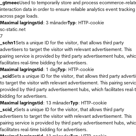
_gtmeec
Used to temporarily store and process ecommerce-relat
interaction data in order to ensure reliable analytics event tracking
across page loads.
Maximal lagringstid
: 3 månader
Typ
: HTTP-cookie
sc-static.net
7
_schn1
Sets a unique ID for the visitor, that allows third party
advertisers to target the visitor with relevant advertisement. This
pairing service is provided by third party advertisement hubs, whi
facilitates real-time bidding for advertisers.
Maximal lagringstid
: 1 dag
Typ
: HTTP-cookie
_scid
Sets a unique ID for the visitor, that allows third party advert
to target the visitor with relevant advertisement. This pairing servic
provided by third party advertisement hubs, which facilitates real-
bidding for advertisers.
Maximal lagringstid
: 13 månader
Typ
: HTTP-cookie
_scid_r
Sets a unique ID for the visitor, that allows third party
advertisers to target the visitor with relevant advertisement. This
pairing service is provided by third party advertisement hubs, whi
facilitates real-time bidding for advertisers.