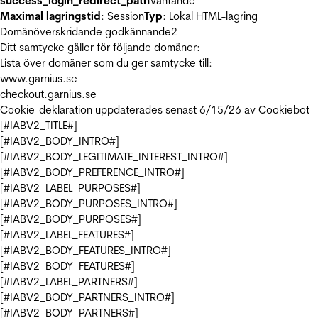
success_login_redirect_path
Väntande
Maximal lagringstid
: Session
Typ
: Lokal HTML-lagring
Domänöverskridande godkännande
2
Ditt samtycke gäller för följande domäner:
Lista över domäner som du ger samtycke till:
www.garnius.se
checkout.garnius.se
Cookie-deklaration uppdaterades senast 6/15/26 av
Cookiebot
[#IABV2_TITLE#]
[#IABV2_BODY_INTRO#]
[#IABV2_BODY_LEGITIMATE_INTEREST_INTRO#]
[#IABV2_BODY_PREFERENCE_INTRO#]
[#IABV2_LABEL_PURPOSES#]
[#IABV2_BODY_PURPOSES_INTRO#]
[#IABV2_BODY_PURPOSES#]
[#IABV2_LABEL_FEATURES#]
[#IABV2_BODY_FEATURES_INTRO#]
[#IABV2_BODY_FEATURES#]
[#IABV2_LABEL_PARTNERS#]
[#IABV2_BODY_PARTNERS_INTRO#]
[#IABV2_BODY_PARTNERS#]