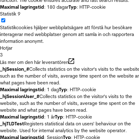
function. The cookie ensures accurate and fast search results.
Maximal lagringstid
: 180 dagar
Typ
: HTTP-cookie
Statistik
9
Statistikcookies hjälper webbplatsägare att förstå hur besökare
interagerar med webbplatser genom att samla in och rapportera
information anonymt.
Hotjar
3
Läs mer om den här leverantören
_hjSession_#
Collects statistics on the visitor's visits to the websit
such as the number of visits, average time spent on the website a
what pages have been read.
Maximal lagringstid
: 1 dag
Typ
: HTTP-cookie
_hjSessionUser_#
Collects statistics on the visitor's visits to the
website, such as the number of visits, average time spent on the
website and what pages have been read.
Maximal lagringstid
: 1 år
Typ
: HTTP-cookie
_hjTLDTest
Registers statistical data on users' behaviour on the
website. Used for internal analytics by the website operator.
Maximal lagringstid
: Session
Typ
: HTTP-cookie