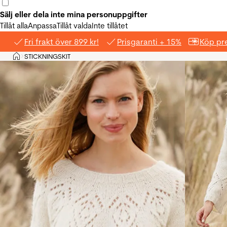
Sälj eller dela inte mina personuppgifter
Tillåt alla
Anpassa
Tillåt valda
Inte tillåtet
Fri frakt över 899 kr!
Prisgaranti + 15%
Köp pre
Hem
STICKNINGSKIT
>