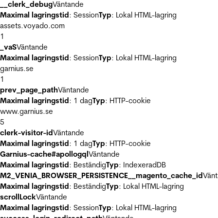
__clerk_debug
Väntande
Maximal lagringstid
: Session
Typ
: Lokal HTML-lagring
assets.voyado.com
1
_vaS
Väntande
Maximal lagringstid
: Session
Typ
: Lokal HTML-lagring
garnius.se
1
prev_page_path
Väntande
Maximal lagringstid
: 1 dag
Typ
: HTTP-cookie
www.garnius.se
5
clerk-visitor-id
Väntande
Maximal lagringstid
: 1 dag
Typ
: HTTP-cookie
Garnius-cache#apollogql
Väntande
Maximal lagringstid
: Beständig
Typ
: IndexeradDB
M2_VENIA_BROWSER_PERSISTENCE__magento_cache_id
Vän
Maximal lagringstid
: Beständig
Typ
: Lokal HTML-lagring
scrollLock
Väntande
Maximal lagringstid
: Session
Typ
: Lokal HTML-lagring