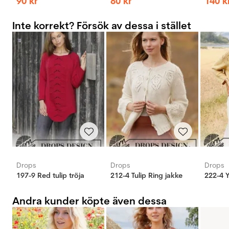
90
kr
80
kr
140
k
Inte korrekt? Försök av dessa i stället
Drops
Drops
Drops
197-9 Red tulip tröja
212-4 Tulip Ring jakke
222-4 Y
Andra kunder köpte även dessa