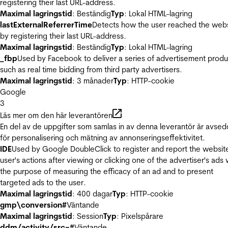
registering their last URL-address.
Maximal lagringstid
: Beständig
Typ
: Lokal HTML-lagring
lastExternalReferrerTime
Detects how the user reached the web
by registering their last URL-address.
Maximal lagringstid
: Beständig
Typ
: Lokal HTML-lagring
_fbp
Used by Facebook to deliver a series of advertisement produ
such as real time bidding from third party advertisers.
Maximal lagringstid
: 3 månader
Typ
: HTTP-cookie
Google
3
Läs mer om den här leverantören
En del av de uppgifter som samlas in av denna leverantör är avse
för personalisering och mätning av annonseringseffektivitet.
IDE
Used by Google DoubleClick to register and report the websit
user's actions after viewing or clicking one of the advertiser's ads 
the purpose of measuring the efficacy of an ad and to present
targeted ads to the user.
Maximal lagringstid
: 400 dagar
Typ
: HTTP-cookie
gmp\conversion#
Väntande
Maximal lagringstid
: Session
Typ
: Pixelspårare
ddm/activity/src=#
Väntande