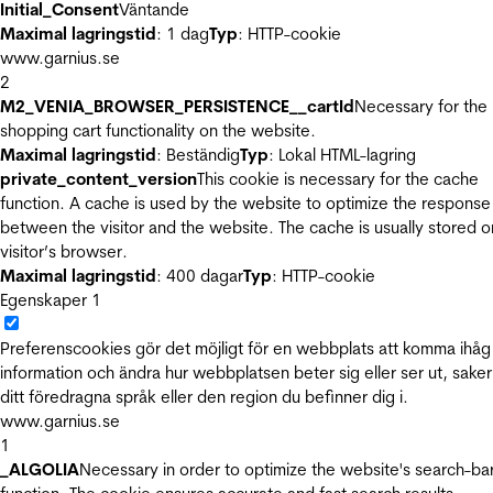
Initial_Consent
Väntande
Maximal lagringstid
: 1 dag
Typ
: HTTP-cookie
www.garnius.se
2
M2_VENIA_BROWSER_PERSISTENCE__cartId
Necessary for the
shopping cart functionality on the website.
Maximal lagringstid
: Beständig
Typ
: Lokal HTML-lagring
private_content_version
This cookie is necessary for the cache
function. A cache is used by the website to optimize the response
between the visitor and the website. The cache is usually stored o
visitor’s browser.
Maximal lagringstid
: 400 dagar
Typ
: HTTP-cookie
Egenskaper
1
Preferenscookies gör det möjligt för en webbplats att komma ihåg
information och ändra hur webbplatsen beter sig eller ser ut, sake
ditt föredragna språk eller den region du befinner dig i.
www.garnius.se
1
_ALGOLIA
Necessary in order to optimize the website's search-ba