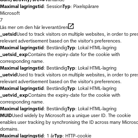
Maximal lagringstid
: Session
Typ
: Pixelspårare
Microsoft
7
Läs mer om den här leverantören
_uetsid
Used to track visitors on multiple websites, in order to pre
relevant advertisement based on the visitor's preferences.
Maximal lagringstid
: Beständig
Typ
: Lokal HTML-lagring
_uetsid_exp
Contains the expiry-date for the cookie with
corresponding name.
Maximal lagringstid
: Beständig
Typ
: Lokal HTML-lagring
_uetvid
Used to track visitors on multiple websites, in order to pre
relevant advertisement based on the visitor's preferences.
Maximal lagringstid
: Beständig
Typ
: Lokal HTML-lagring
_uetvid_exp
Contains the expiry-date for the cookie with
corresponding name.
Maximal lagringstid
: Beständig
Typ
: Lokal HTML-lagring
MUID
Used widely by Microsoft as a unique user ID. The cookie
enables user tracking by synchronising the ID across many Microso
domains.
Maximal lagringstid
: 1 år
Typ
: HTTP-cookie