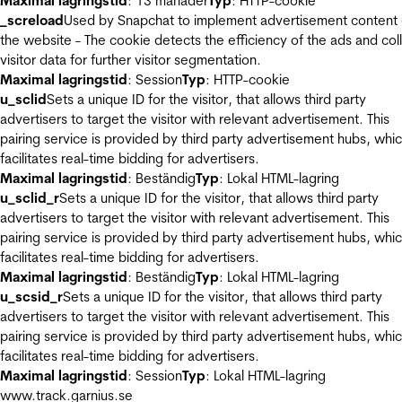
Maximal lagringstid
: 13 månader
Typ
: HTTP-cookie
_screload
Used by Snapchat to implement advertisement content
the website - The cookie detects the efficiency of the ads and col
visitor data for further visitor segmentation.
Maximal lagringstid
: Session
Typ
: HTTP-cookie
u_sclid
Sets a unique ID for the visitor, that allows third party
advertisers to target the visitor with relevant advertisement. This
pairing service is provided by third party advertisement hubs, whi
facilitates real-time bidding for advertisers.
Maximal lagringstid
: Beständig
Typ
: Lokal HTML-lagring
u_sclid_r
Sets a unique ID for the visitor, that allows third party
advertisers to target the visitor with relevant advertisement. This
pairing service is provided by third party advertisement hubs, whi
facilitates real-time bidding for advertisers.
Maximal lagringstid
: Beständig
Typ
: Lokal HTML-lagring
u_scsid_r
Sets a unique ID for the visitor, that allows third party
advertisers to target the visitor with relevant advertisement. This
pairing service is provided by third party advertisement hubs, whi
facilitates real-time bidding for advertisers.
Maximal lagringstid
: Session
Typ
: Lokal HTML-lagring
www.track.garnius.se