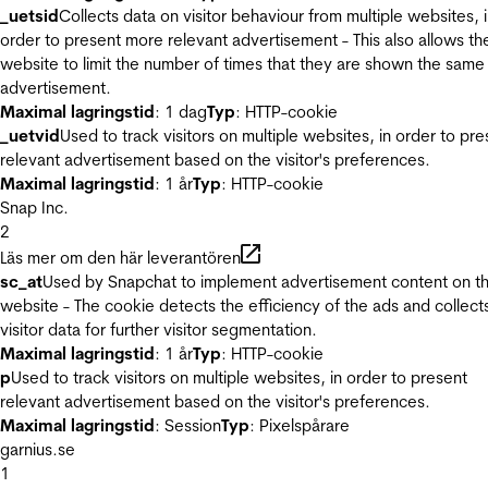
_uetsid
Collects data on visitor behaviour from multiple websites, 
order to present more relevant advertisement - This also allows th
website to limit the number of times that they are shown the same
advertisement.
Maximal lagringstid
: 1 dag
Typ
: HTTP-cookie
_uetvid
Used to track visitors on multiple websites, in order to pre
relevant advertisement based on the visitor's preferences.
Maximal lagringstid
: 1 år
Typ
: HTTP-cookie
Snap Inc.
2
Läs mer om den här leverantören
sc_at
Used by Snapchat to implement advertisement content on t
website - The cookie detects the efficiency of the ads and collect
visitor data for further visitor segmentation.
Maximal lagringstid
: 1 år
Typ
: HTTP-cookie
p
Used to track visitors on multiple websites, in order to present
relevant advertisement based on the visitor's preferences.
Maximal lagringstid
: Session
Typ
: Pixelspårare
garnius.se
1