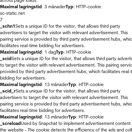
across page loads.
Maximal lagringstid
: 3 månader
Typ
: HTTP-cookie
sc-static.net
7
_schn1
Sets a unique ID for the visitor, that allows third party
advertisers to target the visitor with relevant advertisement. This
pairing service is provided by third party advertisement hubs, whi
facilitates real-time bidding for advertisers.
Maximal lagringstid
: 1 dag
Typ
: HTTP-cookie
_scid
Sets a unique ID for the visitor, that allows third party advert
to target the visitor with relevant advertisement. This pairing servic
provided by third party advertisement hubs, which facilitates real-
bidding for advertisers.
Maximal lagringstid
: 13 månader
Typ
: HTTP-cookie
_scid_r
Sets a unique ID for the visitor, that allows third party
advertisers to target the visitor with relevant advertisement. This
pairing service is provided by third party advertisement hubs, whi
facilitates real-time bidding for advertisers.
Maximal lagringstid
: 13 månader
Typ
: HTTP-cookie
_screload
Used by Snapchat to implement advertisement content
the website - The cookie detects the efficiency of the ads and col