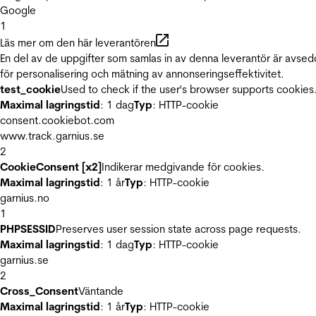
Google
1
Läs mer om den här leverantören
En del av de uppgifter som samlas in av denna leverantör är avse
för personalisering och mätning av annonseringseffektivitet.
test_cookie
Used to check if the user's browser supports cookies
Maximal lagringstid
: 1 dag
Typ
: HTTP-cookie
consent.cookiebot.com
www.track.garnius.se
2
CookieConsent [x2]
Indikerar medgivande för cookies.
Maximal lagringstid
: 1 år
Typ
: HTTP-cookie
garnius.no
1
PHPSESSID
Preserves user session state across page requests.
Maximal lagringstid
: 1 dag
Typ
: HTTP-cookie
garnius.se
2
Cross_Consent
Väntande
Maximal lagringstid
: 1 år
Typ
: HTTP-cookie