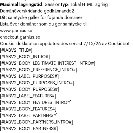
Maximal lagringstid
: Session
Typ
: Lokal HTML-lagring
Domänöverskridande godkännande
2
Ditt samtycke gäller för följande domäner:
Lista över domäner som du ger samtycke till:
www.garnius.se
checkout.garnius.se
Cookie-deklaration uppdaterades senast 7/15/26 av
Cookiebot
[#IABV2_TITLE#]
[#IABV2_BODY_INTRO#]
[#IABV2_BODY_LEGITIMATE_INTEREST_INTRO#]
[#IABV2_BODY_PREFERENCE_INTRO#]
[#IABV2_LABEL_PURPOSES#]
[#IABV2_BODY_PURPOSES_INTRO#]
[#IABV2_BODY_PURPOSES#]
[#IABV2_LABEL_FEATURES#]
[#IABV2_BODY_FEATURES_INTRO#]
[#IABV2_BODY_FEATURES#]
[#IABV2_LABEL_PARTNERS#]
[#IABV2_BODY_PARTNERS_INTRO#]
[#IABV2_BODY_PARTNERS#]