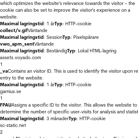
which optimizes the website's relevance towards the visitor – the
cookie can also be set to improve the visitor's experience on a
website.
Maximal lagringstid
: 1 år
Typ
: HTTP-cookie
collect/v.gif
Väntande
Maximal lagringstid
: Session
Typ
: Pixelspårare
vwo_apm_sent
Väntande
Maximal lagringstid
: Beständig
Typ
: Lokal HTML-lagring
assets.voyado.com
1
_va
Contains an visitor ID. This is used to identify the visitor upon r
entry to the website.
Maximal lagringstid
: 1 år
Typ
: HTTP-cookie
garnius.se
1
FPAU
Assigns a specific ID to the visitor. This allows the website to
determine the number of specific user-visits for analysis and statist
Maximal lagringstid
: 3 månader
Typ
: HTTP-cookie
sc-static.net
2