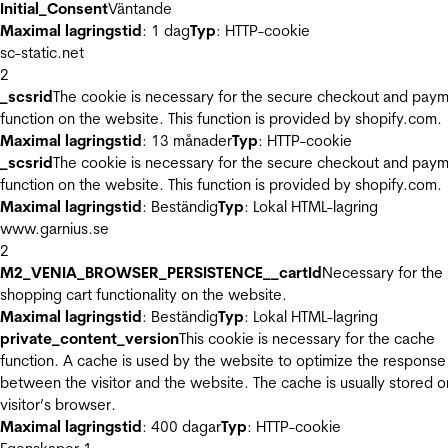
Initial_Consent
Väntande
Maximal lagringstid
: 1 dag
Typ
: HTTP-cookie
sc-static.net
2
_scsrid
The cookie is necessary for the secure checkout and pay
function on the website. This function is provided by shopify.com.
Maximal lagringstid
: 13 månader
Typ
: HTTP-cookie
_scsrid
The cookie is necessary for the secure checkout and pay
function on the website. This function is provided by shopify.com.
Maximal lagringstid
: Beständig
Typ
: Lokal HTML-lagring
www.garnius.se
2
M2_VENIA_BROWSER_PERSISTENCE__cartId
Necessary for the
shopping cart functionality on the website.
Maximal lagringstid
: Beständig
Typ
: Lokal HTML-lagring
private_content_version
This cookie is necessary for the cache
function. A cache is used by the website to optimize the response
between the visitor and the website. The cache is usually stored o
visitor’s browser.
Maximal lagringstid
: 400 dagar
Typ
: HTTP-cookie