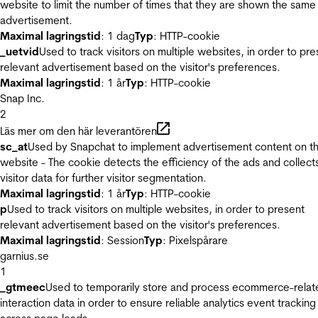
website to limit the number of times that they are shown the same
advertisement.
Maximal lagringstid
: 1 dag
Typ
: HTTP-cookie
_uetvid
Used to track visitors on multiple websites, in order to pre
relevant advertisement based on the visitor's preferences.
Maximal lagringstid
: 1 år
Typ
: HTTP-cookie
Snap Inc.
2
Läs mer om den här leverantören
sc_at
Used by Snapchat to implement advertisement content on t
website - The cookie detects the efficiency of the ads and collect
visitor data for further visitor segmentation.
Maximal lagringstid
: 1 år
Typ
: HTTP-cookie
p
Used to track visitors on multiple websites, in order to present
relevant advertisement based on the visitor's preferences.
Maximal lagringstid
: Session
Typ
: Pixelspårare
garnius.se
1
_gtmeec
Used to temporarily store and process ecommerce-relat
interaction data in order to ensure reliable analytics event tracking