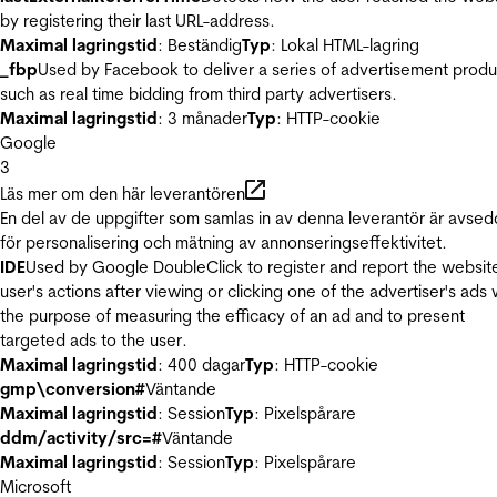
by registering their last URL-address.
Maximal lagringstid
: Beständig
Typ
: Lokal HTML-lagring
_fbp
Used by Facebook to deliver a series of advertisement produ
such as real time bidding from third party advertisers.
Maximal lagringstid
: 3 månader
Typ
: HTTP-cookie
Google
3
Läs mer om den här leverantören
En del av de uppgifter som samlas in av denna leverantör är avse
för personalisering och mätning av annonseringseffektivitet.
IDE
Used by Google DoubleClick to register and report the websit
user's actions after viewing or clicking one of the advertiser's ads 
the purpose of measuring the efficacy of an ad and to present
targeted ads to the user.
Maximal lagringstid
: 400 dagar
Typ
: HTTP-cookie
gmp\conversion#
Väntande
Maximal lagringstid
: Session
Typ
: Pixelspårare
ddm/activity/src=#
Väntande
Maximal lagringstid
: Session
Typ
: Pixelspårare
Microsoft