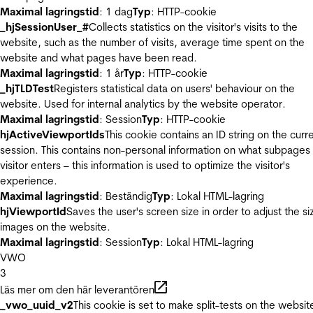
Maximal lagringstid
: 1 dag
Typ
: HTTP-cookie
_hjSessionUser_#
Collects statistics on the visitor's visits to the
website, such as the number of visits, average time spent on the
website and what pages have been read.
Maximal lagringstid
: 1 år
Typ
: HTTP-cookie
_hjTLDTest
Registers statistical data on users' behaviour on the
website. Used for internal analytics by the website operator.
Maximal lagringstid
: Session
Typ
: HTTP-cookie
hjActiveViewportIds
This cookie contains an ID string on the curr
session. This contains non-personal information on what subpages
visitor enters – this information is used to optimize the visitor's
experience.
Maximal lagringstid
: Beständig
Typ
: Lokal HTML-lagring
hjViewportId
Saves the user's screen size in order to adjust the si
images on the website.
Maximal lagringstid
: Session
Typ
: Lokal HTML-lagring
VWO
3
Läs mer om den här leverantören
_vwo_uuid_v2
This cookie is set to make split-tests on the websit