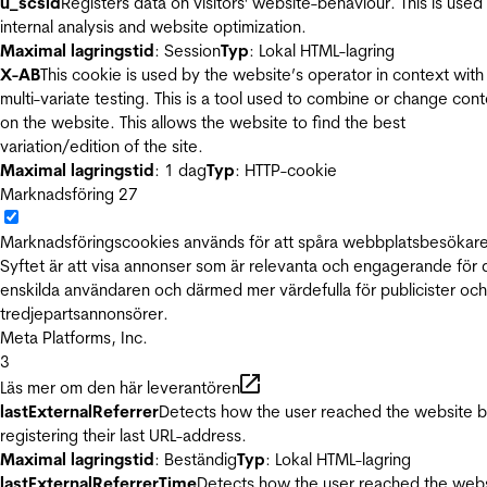
u_scsid
Registers data on visitors' website-behaviour. This is used 
internal analysis and website optimization.
Maximal lagringstid
: Session
Typ
: Lokal HTML-lagring
X-AB
This cookie is used by the website’s operator in context with
multi-variate testing. This is a tool used to combine or change con
on the website. This allows the website to find the best
variation/edition of the site.
Maximal lagringstid
: 1 dag
Typ
: HTTP-cookie
Marknadsföring
27
Marknadsföringscookies används för att spåra webbplatsbesökare
Syftet är att visa annonser som är relevanta och engagerande för
enskilda användaren och därmed mer värdefulla för publicister och
tredjepartsannonsörer.
Meta Platforms, Inc.
3
Läs mer om den här leverantören
lastExternalReferrer
Detects how the user reached the website 
registering their last URL-address.
Maximal lagringstid
: Beständig
Typ
: Lokal HTML-lagring
lastExternalReferrerTime
Detects how the user reached the web