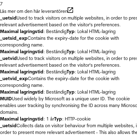
7
Läs mer om den här leverantören
_uetsid
Used to track visitors on multiple websites, in order to pre
relevant advertisement based on the visitor's preferences.
Maximal lagringstid
: Beständig
Typ
: Lokal HTML-lagring
_uetsid_exp
Contains the expiry-date for the cookie with
corresponding name.
Maximal lagringstid
: Beständig
Typ
: Lokal HTML-lagring
_uetvid
Used to track visitors on multiple websites, in order to pre
relevant advertisement based on the visitor's preferences.
Maximal lagringstid
: Beständig
Typ
: Lokal HTML-lagring
_uetvid_exp
Contains the expiry-date for the cookie with
corresponding name.
Maximal lagringstid
: Beständig
Typ
: Lokal HTML-lagring
MUID
Used widely by Microsoft as a unique user ID. The cookie
enables user tracking by synchronising the ID across many Microso
domains.
Maximal lagringstid
: 1 år
Typ
: HTTP-cookie
_uetsid
Collects data on visitor behaviour from multiple websites, 
order to present more relevant advertisement - This also allows th