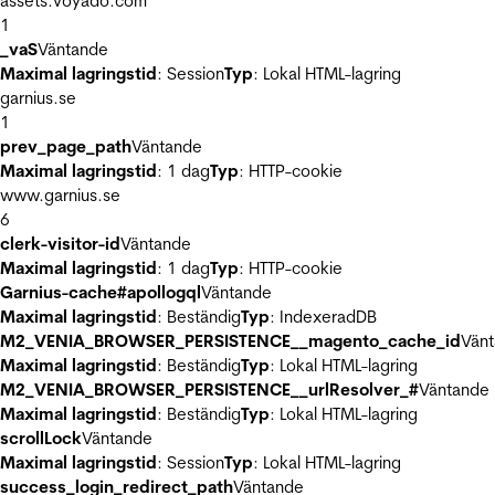
assets.voyado.com
1
_vaS
Väntande
Maximal lagringstid
: Session
Typ
: Lokal HTML-lagring
garnius.se
1
prev_page_path
Väntande
Maximal lagringstid
: 1 dag
Typ
: HTTP-cookie
www.garnius.se
6
clerk-visitor-id
Väntande
Maximal lagringstid
: 1 dag
Typ
: HTTP-cookie
Garnius-cache#apollogql
Väntande
Maximal lagringstid
: Beständig
Typ
: IndexeradDB
M2_VENIA_BROWSER_PERSISTENCE__magento_cache_id
Vän
Maximal lagringstid
: Beständig
Typ
: Lokal HTML-lagring
M2_VENIA_BROWSER_PERSISTENCE__urlResolver_#
Väntande
Maximal lagringstid
: Beständig
Typ
: Lokal HTML-lagring
scrollLock
Väntande
Maximal lagringstid
: Session
Typ
: Lokal HTML-lagring
success_login_redirect_path
Väntande