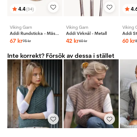
4.4
4.
(34)
Betyg:
utav 5 stjärnor
Bety
utav 
Viking Garn
Viking Garn
Viking 
Addi Rundsticka - Mässing
Addi Virknål - Metall
67
kr
42
kr
60
kr
95
kr
60
kr
Inte korrekt? Försök av dessa i stället