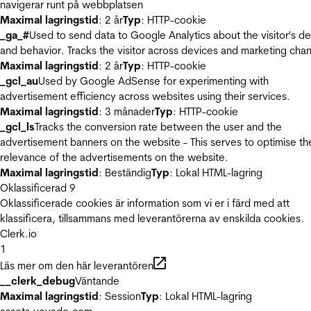
navigerar runt på webbplatsen
Maximal lagringstid
: 2 år
Typ
: HTTP-cookie
_ga_#
Used to send data to Google Analytics about the visitor's d
and behavior. Tracks the visitor across devices and marketing chan
Maximal lagringstid
: 2 år
Typ
: HTTP-cookie
_gcl_au
Used by Google AdSense for experimenting with
advertisement efficiency across websites using their services.
Maximal lagringstid
: 3 månader
Typ
: HTTP-cookie
_gcl_ls
Tracks the conversion rate between the user and the
advertisement banners on the website - This serves to optimise th
relevance of the advertisements on the website.
Maximal lagringstid
: Beständig
Typ
: Lokal HTML-lagring
Oklassificerad
9
Oklassificerade cookies är information som vi er i färd med att
klassificera, tillsammans med leverantörerna av enskilda cookies.
Clerk.io
1
Läs mer om den här leverantören
__clerk_debug
Väntande
Maximal lagringstid
: Session
Typ
: Lokal HTML-lagring