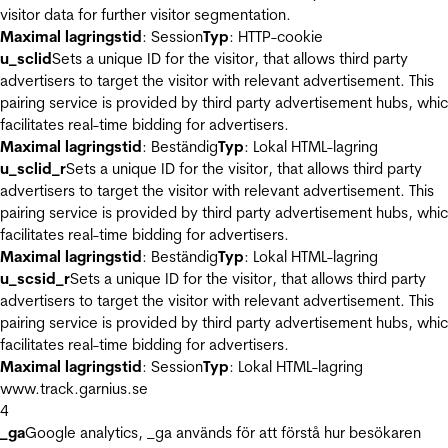
visitor data for further visitor segmentation.
Maximal lagringstid
: Session
Typ
: HTTP-cookie
u_sclid
Sets a unique ID for the visitor, that allows third party
advertisers to target the visitor with relevant advertisement. This
pairing service is provided by third party advertisement hubs, whi
facilitates real-time bidding for advertisers.
Maximal lagringstid
: Beständig
Typ
: Lokal HTML-lagring
u_sclid_r
Sets a unique ID for the visitor, that allows third party
advertisers to target the visitor with relevant advertisement. This
pairing service is provided by third party advertisement hubs, whi
facilitates real-time bidding for advertisers.
Maximal lagringstid
: Beständig
Typ
: Lokal HTML-lagring
u_scsid_r
Sets a unique ID for the visitor, that allows third party
advertisers to target the visitor with relevant advertisement. This
pairing service is provided by third party advertisement hubs, whi
facilitates real-time bidding for advertisers.
Maximal lagringstid
: Session
Typ
: Lokal HTML-lagring
www.track.garnius.se
4
_ga
Google analytics, _ga används för att förstå hur besökaren