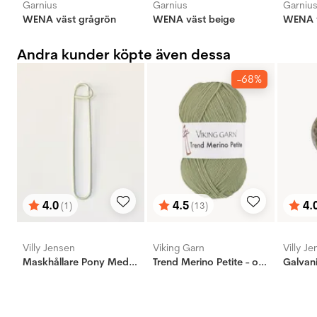
Garnius
Garnius
Garniu
WENA väst grågrön
WENA väst beige
WENA v
Andra kunder köpte även dessa
-68%
4.0
4.5
4.
(1)
(13)
Betyg:
utav 5 stjärnor
Betyg:
utav 5 stjärnor
Bety
utav 
Villy Jensen
Viking Garn
Villy J
Maskhållare Pony Medium
Trend Merino Petite - outlet