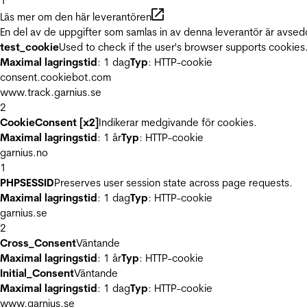
1
Läs mer om den här leverantören
En del av de uppgifter som samlas in av denna leverantör är avsed
test_cookie
Used to check if the user's browser supports cookies
Maximal lagringstid
: 1 dag
Typ
: HTTP-cookie
consent.cookiebot.com
www.track.garnius.se
2
CookieConsent [x2]
Indikerar medgivande för cookies.
Maximal lagringstid
: 1 år
Typ
: HTTP-cookie
garnius.no
1
PHPSESSID
Preserves user session state across page requests.
Maximal lagringstid
: 1 dag
Typ
: HTTP-cookie
garnius.se
2
Cross_Consent
Väntande
Maximal lagringstid
: 1 år
Typ
: HTTP-cookie
Initial_Consent
Väntande
Maximal lagringstid
: 1 dag
Typ
: HTTP-cookie
www.garnius.se