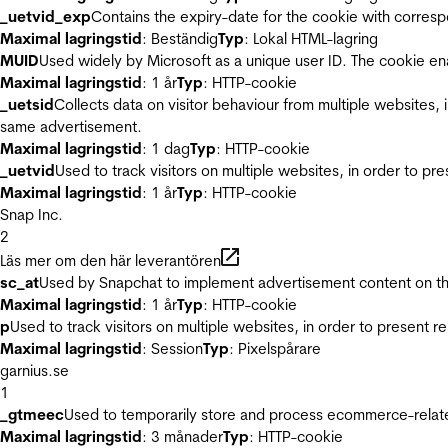
_uetvid_exp
Contains the expiry-date for the cookie with corres
Maximal lagringstid
: Beständig
Typ
: Lokal HTML-lagring
MUID
Used widely by Microsoft as a unique user ID. The cookie en
Maximal lagringstid
: 1 år
Typ
: HTTP-cookie
_uetsid
Collects data on visitor behaviour from multiple websites, 
same advertisement.
Maximal lagringstid
: 1 dag
Typ
: HTTP-cookie
_uetvid
Used to track visitors on multiple websites, in order to pr
Maximal lagringstid
: 1 år
Typ
: HTTP-cookie
Snap Inc.
2
Läs mer om den här leverantören
sc_at
Used by Snapchat to implement advertisement content on the w
Maximal lagringstid
: 1 år
Typ
: HTTP-cookie
p
Used to track visitors on multiple websites, in order to present 
Maximal lagringstid
: Session
Typ
: Pixelspårare
garnius.se
1
_gtmeec
Used to temporarily store and process ecommerce-related 
Maximal lagringstid
: 3 månader
Typ
: HTTP-cookie