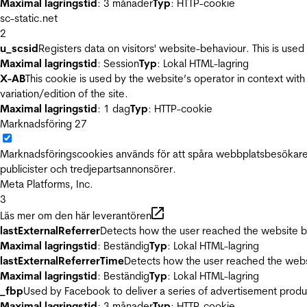
Maximal lagringstid
: 3 månader
Typ
: HTTP-cookie
sc-static.net
2
u_scsid
Registers data on visitors' website-behaviour. This is used 
Maximal lagringstid
: Session
Typ
: Lokal HTML-lagring
X-AB
This cookie is used by the website’s operator in context with 
variation/edition of the site.
Maximal lagringstid
: 1 dag
Typ
: HTTP-cookie
Marknadsföring
27
Marknadsföringscookies används för att spåra webbplatsbesökare.
publicister och tredjepartsannonsörer.
Meta Platforms, Inc.
3
Läs mer om den här leverantören
lastExternalReferrer
Detects how the user reached the website by 
Maximal lagringstid
: Beständig
Typ
: Lokal HTML-lagring
lastExternalReferrerTime
Detects how the user reached the websi
Maximal lagringstid
: Beständig
Typ
: Lokal HTML-lagring
_fbp
Used by Facebook to deliver a series of advertisement product
Maximal lagringstid
: 3 månader
Typ
: HTTP-cookie