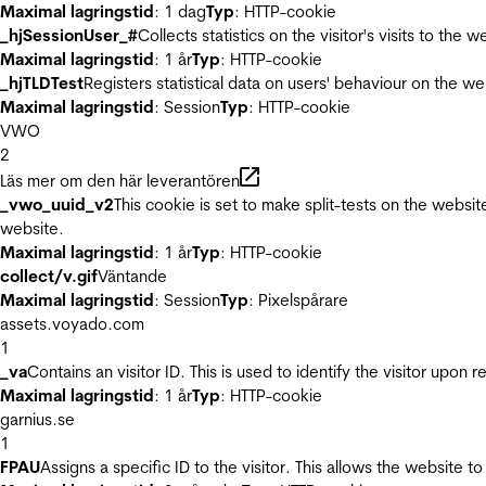
Maximal lagringstid
: 1 dag
Typ
: HTTP-cookie
_hjSessionUser_#
Collects statistics on the visitor's visits to t
Maximal lagringstid
: 1 år
Typ
: HTTP-cookie
_hjTLDTest
Registers statistical data on users' behaviour on the we
Maximal lagringstid
: Session
Typ
: HTTP-cookie
VWO
2
Läs mer om den här leverantören
_vwo_uuid_v2
This cookie is set to make split-tests on the websi
website.
Maximal lagringstid
: 1 år
Typ
: HTTP-cookie
collect/v.gif
Väntande
Maximal lagringstid
: Session
Typ
: Pixelspårare
assets.voyado.com
1
_va
Contains an visitor ID. This is used to identify the visitor upon 
Maximal lagringstid
: 1 år
Typ
: HTTP-cookie
garnius.se
1
FPAU
Assigns a specific ID to the visitor. This allows the website to