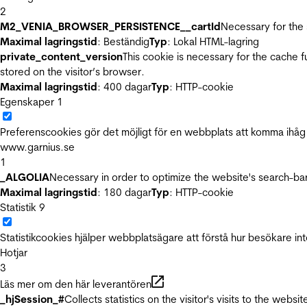
2
M2_VENIA_BROWSER_PERSISTENCE__cartId
Necessary for the 
Maximal lagringstid
: Beständig
Typ
: Lokal HTML-lagring
private_content_version
This cookie is necessary for the cache 
stored on the visitor’s browser.
Maximal lagringstid
: 400 dagar
Typ
: HTTP-cookie
Egenskaper
1
Preferenscookies gör det möjligt för en webbplats att komma ihåg i
www.garnius.se
1
_ALGOLIA
Necessary in order to optimize the website's search-bar
Maximal lagringstid
: 180 dagar
Typ
: HTTP-cookie
Statistik
9
Statistikcookies hjälper webbplatsägare att förstå hur besökare 
Hotjar
3
Läs mer om den här leverantören
_hjSession_#
Collects statistics on the visitor's visits to the we