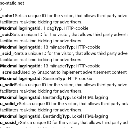
sc-static.net
7
_schn1
Sets a unique ID for the visitor, that allows third party adv
facilitates real-time bidding for advertisers.
Maximal lagringstid
: 1 dag
Typ
: HTTP-cookie
_scid
Sets a unique ID for the visitor, that allows third party adver
facilitates real-time bidding for advertisers.
Maximal lagringstid
: 13 månader
Typ
: HTTP-cookie
_scid_r
Sets a unique ID for the visitor, that allows third party adv
facilitates real-time bidding for advertisers.
Maximal lagringstid
: 13 månader
Typ
: HTTP-cookie
_screload
Used by Snapchat to implement advertisement content on 
Maximal lagringstid
: Session
Typ
: HTTP-cookie
u_sclid
Sets a unique ID for the visitor, that allows third party adv
facilitates real-time bidding for advertisers.
Maximal lagringstid
: Beständig
Typ
: Lokal HTML-lagring
u_sclid_r
Sets a unique ID for the visitor, that allows third party a
facilitates real-time bidding for advertisers.
Maximal lagringstid
: Beständig
Typ
: Lokal HTML-lagring
u_scsid_r
Sets a unique ID for the visitor, that allows third party 