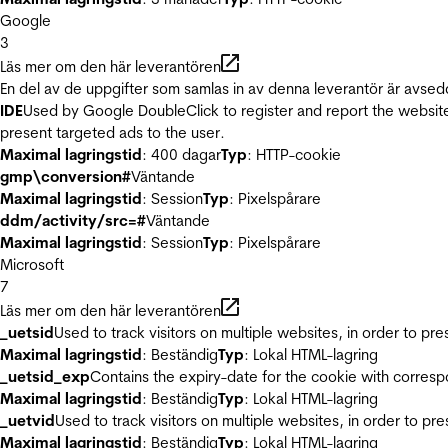
Google
3
Läs mer om den här leverantören
En del av de uppgifter som samlas in av denna leverantör är avsed
IDE
Used by Google DoubleClick to register and report the website u
present targeted ads to the user.
Maximal lagringstid
: 400 dagar
Typ
: HTTP-cookie
gmp\conversion#
Väntande
Maximal lagringstid
: Session
Typ
: Pixelspårare
ddm/activity/src=#
Väntande
Maximal lagringstid
: Session
Typ
: Pixelspårare
Microsoft
7
Läs mer om den här leverantören
_uetsid
Used to track visitors on multiple websites, in order to pr
Maximal lagringstid
: Beständig
Typ
: Lokal HTML-lagring
_uetsid_exp
Contains the expiry-date for the cookie with corres
Maximal lagringstid
: Beständig
Typ
: Lokal HTML-lagring
_uetvid
Used to track visitors on multiple websites, in order to pr
Maximal lagringstid
: Beständig
Typ
: Lokal HTML-lagring